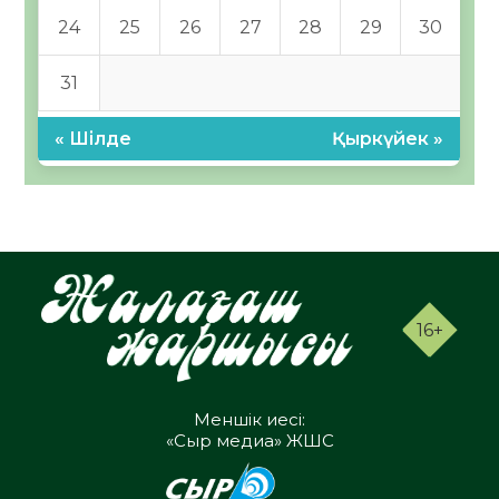
24
25
26
27
28
29
30
31
« Шілде
Қыркүйек »
16+
Меншік иесі:
«Сыр медиа» ЖШС