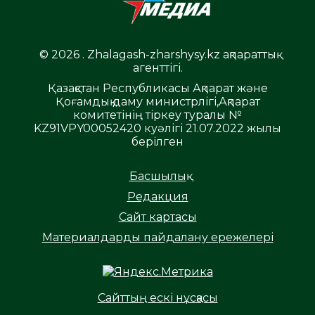
© 2026 . Zhalagash-zharshysy.kz ақпараттық
агенттігі.
Қазақстан Республикасы Ақпарат және
Қоғамдық даму министрлігі,Ақпарат
комитетінің тіркеу туралы №
KZ91VPY00052420 куәлігі 21.07.2022 жылы
берілген
Басшылық
Редакция
Сайт картасы
Материалдарды пайдалану ережелері
Сайттың ескі нұсқасы