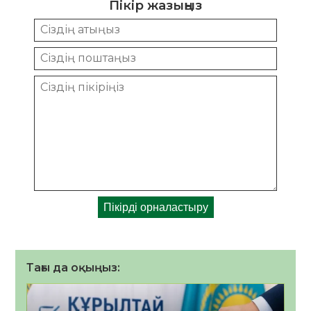
Пікір жазыңыз
Тағы да оқыңыз: