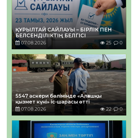
ҚҰРЫЛТАЙ САЙЛАУЫ – БІРЛІК ПЕН
БЕЛСЕНДІЛІКТІҢ БЕЛГІСІ
07.08.2026
25
0
5547 әскери бөлімінде «Алғашқы
қызмет күні» іс-шарасы өтті
07.08.2026
22
0