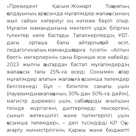
«Президент Қасым-Жомарт Тоқаевтың
қолдауының арқасында мұғалімдер жалақысының
жыл сайын көтерілуі оң нәтиже беріп отыр.
Мұғалім мамандығына мектепті үздік бітірген
түлектер келе бастады. Талапкерлердің ҰБТ-
дағы орташа балы айтарлықтай өсіп,
педагогикалық мамандықтарға түсетін «Алтын
белгі» иегерлерінің саны бірнеше есе көбейді.
2023 жылғы қаңтардан бастап мұғалімдердің
жалақысы тағы 25%-ға өседі. Сонымен қатар
мұғалімдер алатын жалақыға қосымша төлемдер
белгіленеді. Бұл – біліктілік санаты үшін
(лауазымдық жалақының 30%-дан 50%-ға дейін),
магистр дәрежесі үшін, сабақтарды ағылшын
тілінде жүргізгені, дәптерлерді тексергені,
сынып жетекшілігі және тәлімгерлігі үшін
қосымша төлемдер», – деп түсіндірді ҚР Оқу-
ағарту министрлігінің Қаржы және бюджетті