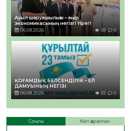
Ауыл шаруашылығы – өңір
экономикасының негізгі тірегі
06.08.2026
38
0
ҚОҒАМДЫҚ БЕЛСЕНДІЛІК – ЕЛ
ДАМУЫНЫҢ НЕГІЗІ
06.08.2026
35
0
Соңғы
Көп қаралған