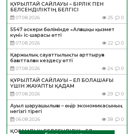
ҚҰРЫЛТАЙ САЙЛАУЫ – БІРЛІК ПЕН
БЕЛСЕНДІЛІКТІҢ БЕЛГІСІ
07.08.2026
25
0
5547 әскери бөлімінде «Алғашқы қызмет
күні» іс-шарасы өтті
07.08.2026
22
0
Қаржылық сауаттылықты арттыруға
бағытталған кездесу өтті
07.08.2026
24
0
ҚҰРЫЛТАЙ САЙЛАУЫ – ЕЛ БОЛАШАҒЫ
ҮШІН ЖАУАПТЫ ҚАДАМ
07.08.2026
29
0
Ауыл шаруашылығы – өңір экономикасының
негізгі тірегі
06.08.2026
38
0
ҚОҒАМДЫҚ БЕЛСЕНДІЛІК – ЕЛ