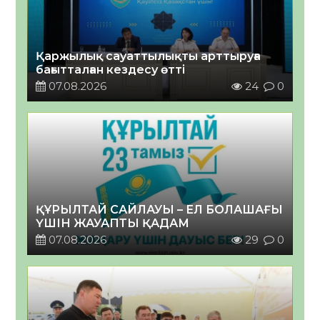
Қаржылық сауаттылықты арттыруға
бағытталған кездесу өтті
07.08.2026
24
0
ҚҰРЫЛТАЙ САЙЛАУЫ – ЕЛ БОЛАШАҒЫ
ҮШІН ЖАУАПТЫ ҚАДАМ
07.08.2026
29
0