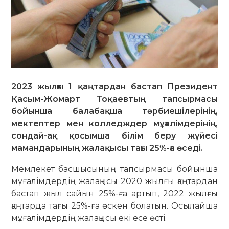
2023 жылғы 1 қаңтардан бастап Президент
Қасым-Жомарт Тоқаевтың тапсырмасы
бойынша балабақша тәрбиешілерінің,
мектептер мен колледждер мұғалімдерінің,
сондай-ақ қосымша білім беру жүйесі
мамандарының жалақысы тағы 25%-ға өседі.
Мемлекет басшысының тапсырмасы бойынша
мұғалімдердің жалақысы 2020 жылғы қаңтардан
бастап жыл сайын 25%-ға артып, 2022 жылғы
қаңтарда тағы 25%-ға өскен болатын. Осылайша
мұғалімдердің жалақысы екі есе өсті.