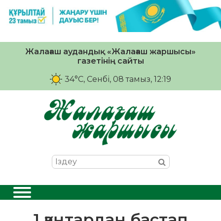
Жалағаш аудандық «Жалағаш жаршысы»
газетінің сайты
34°C
, Сенбі, 08 тамыз, 12:19
1 қаңтардан бастап