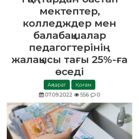
мектептер,
колледждер мен
балабақшалар
педагогтерінің
жалақысы тағы 25%-ға
өседі
Ақпарат
Қоғам
07.09.2022
556
0