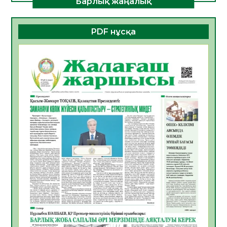
Барлық жаңалық
ДАМУЫНЫҢ НЕГІЗІ
06.08.2026
35
0
PDF нұсқа
ҚҰРЫЛТАЙ САЙЛАУЫ – БОЛАШАҚҚА
БАСТАР ЖАУАПТЫ ТАҢДАУ
06.08.2026
37
0
Инфекциялық ауруларға қарсы иммундау
жұмыстарының тиімділігі
06.08.2026
39
0
Көкжөтел ауруы туралы
06.08.2026
35
0
АПВ вакцинасы туралы мәлімет
06.08.2026
35
0
Open Air: Қызылорда облысы полиция
департаменті 20 мыңнан астам
көрерменнің қауіпсіздігін қамтамасыз етті
06.08.2026
47
0