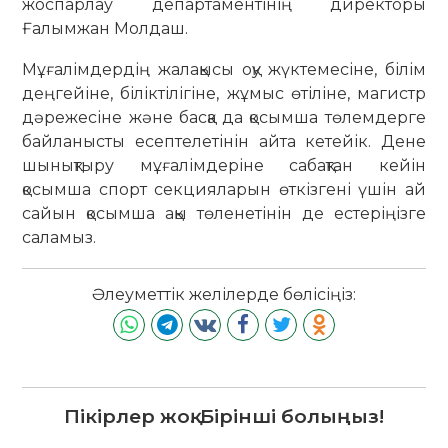
жоспарлау департаментінің директоры
Ғалымжан Молдаш.
Мұғалімдердің жалақысы оқу жүктемесіне, білім
деңгейіне, біліктілігіне, жұмыс өтіліне, магистр
дәрежесіне және басқа да қосымша төлемдерге
байланысты есептелетінін айта кетейік. Дене
шынықтыру мұғалімдеріне сабақтан кейін
қосымша спорт секцияларын өткізгені үшін ай
сайын қосымша ақы төленетінін де естеріңізге
саламыз.
Әлеуметтік желілерде бөлісіңіз:
Пікірлер жоқ. Бірінші болыңыз!