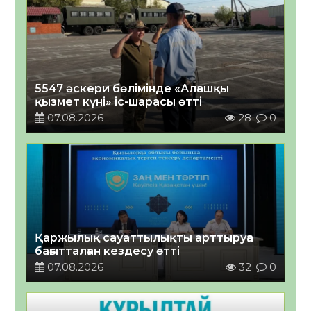
5547 әскери бөлімінде «Алғашқы
қызмет күні» іс-шарасы өтті
07.08.2026
28
0
Қаржылық сауаттылықты арттыруға
бағытталған кездесу өтті
07.08.2026
32
0