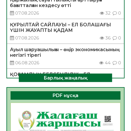
бағытталған кездесу өтті
07.08.2026
32
0
ҚҰРЫЛТАЙ САЙЛАУЫ – ЕЛ БОЛАШАҒЫ
ҮШІН ЖАУАПТЫ ҚАДАМ
07.08.2026
36
0
Ауыл шаруашылығы – өңір экономикасының
негізгі тірегі
06.08.2026
44
0
ҚОҒАМДЫҚ БЕЛСЕНДІЛІК – ЕЛ
Барлық жаңалық
ДАМУЫНЫҢ НЕГІЗІ
06.08.2026
41
0
PDF нұсқа
ҚҰРЫЛТАЙ САЙЛАУЫ – БОЛАШАҚҚА
БАСТАР ЖАУАПТЫ ТАҢДАУ
06.08.2026
43
0
Инфекциялық ауруларға қарсы иммундау
жұмыстарының тиімділігі