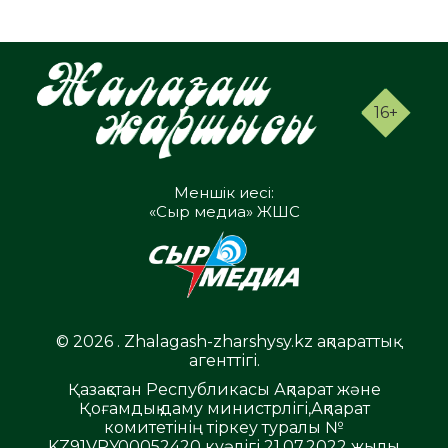
16+
Меншік иесі:
«Сыр медиа» ЖШС
© 2026 . Zhalagash-zharshysy.kz ақпараттық
агенттігі.
Қазақстан Республикасы Ақпарат және
Қоғамдық даму министрлігі,Ақпарат
комитетінің тіркеу туралы №
KZ91VPY00052420 куәлігі 21.07.2022 жылы