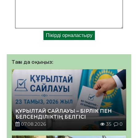
Тағы да оқыңыз:
ҚҰРЫЛТАЙ САЙЛАУЫ – БІРЛІК ПЕН
БЕЛСЕНДІЛІКТІҢ БЕЛГІСІ
07.08.2026
35
0