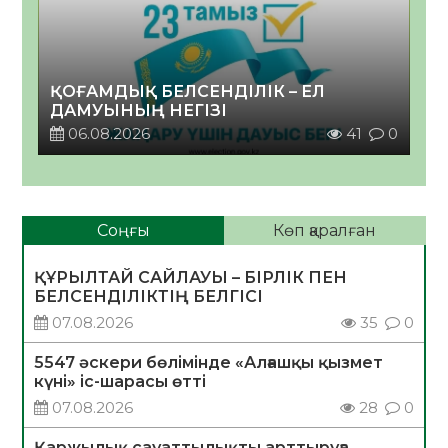
ҚОҒАМДЫҚ БЕЛСЕНДІЛІК – ЕЛ
ДАМУЫНЫҢ НЕГІЗІ
06.08.2026
41
0
Соңғы
Көп қаралған
ҚҰРЫЛТАЙ САЙЛАУЫ – БІРЛІК ПЕН
БЕЛСЕНДІЛІКТІҢ БЕЛГІСІ
07.08.2026
35
0
5547 әскери бөлімінде «Алғашқы қызмет
күні» іс-шарасы өтті
07.08.2026
28
0
Қаржылық сауаттылықты арттыруға