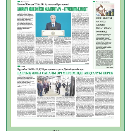
06.08.2026
46
0
Көкжөтел ауруы туралы
06.08.2026
42
0
АПВ вакцинасы туралы мәлімет
06.08.2026
41
0
Open Air: Қызылорда облысы полиция
департаменті 20 мыңнан астам
көрерменнің қауіпсіздігін қамтамасыз етті
06.08.2026
55
0
ҚЫЗЫЛОРДАДА «САНАЛЫ ҰРПАҚ –
ЖАРҚЫН БОЛАШАҚ» АТТЫ КЕҢЕЙТІЛГЕН
МӘЖІЛІС ӨТТІ
05.08.2026
55
0
Қазақстан Орталық Азиядағы көшуге ең
қолайлы ел атанды
05.08.2026
53
0