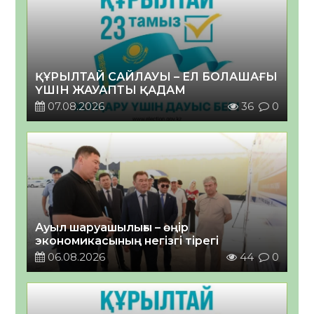
ҚҰРЫЛТАЙ САЙЛАУЫ – ЕЛ БОЛАШАҒЫ
ҮШІН ЖАУАПТЫ ҚАДАМ
07.08.2026
36
0
Ауыл шаруашылығы – өңір
экономикасының негізгі тірегі
06.08.2026
44
0