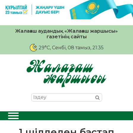
Жалағаш аудандық «Жалағаш жаршысы»
газетінің сайты
29°C
, Сенбі, 08 тамыз, 21:35
1 шілдеден бастап