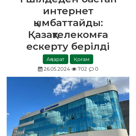
интернет
қымбаттайды:
Қазақтелекомға
ескерту берілді
Ақпарат
Қоғам
26.05.2024
702
0