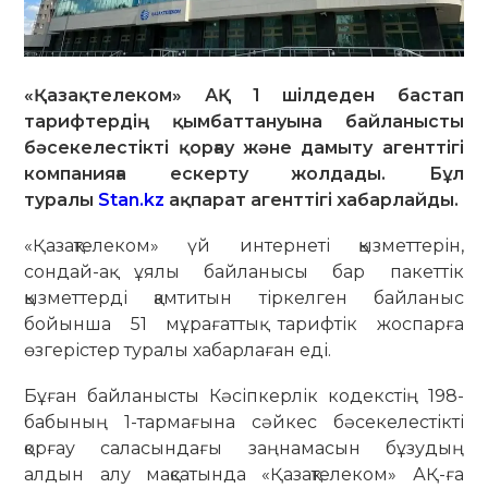
«Қазақтелеком» АҚ 1 шілдеден бастап
тарифтердің қымбаттануына байланысты
бәсекелестікті қорғау және дамыту агенттігі
компанияға ескерту жолдады. Бұл
туралы
Stan.kz
ақпарат агенттігі хабарлайды.
«Қазақтелеком» үй интернеті қызметтерін,
сондай-ақ ұялы байланысы бар пакеттік
қызметтерді қамтитын тіркелген байланыс
бойынша 51 мұрағаттық тарифтік жоспарға
өзгерістер туралы хабарлаған еді.
Бұған байланысты Кәсіпкерлік кодекстің 198-
бабының 1-тармағына сәйкес бәсекелестікті
қорғау саласындағы заңнамасын бұзудың
алдын алу мақсатында «Қазақтелеком» АҚ-ға