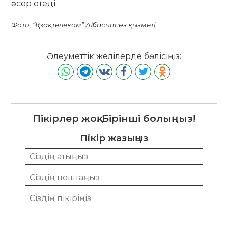
әсер етеді.
Фото: “Қазақтелеком” АҚ баспасөз қызметі
Әлеуметтік желілерде бөлісіңіз:
Пікірлер жоқ. Бірінші болыңыз!
Пікір жазыңыз