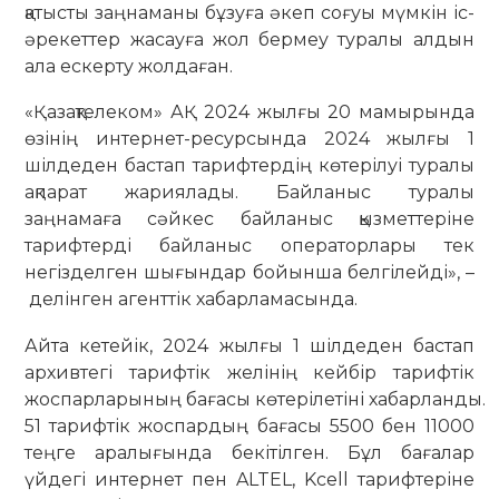
қатысты заңнаманы бұзуға әкеп соғуы мүмкін іс-
әрекеттер жасауға жол бермеу туралы алдын
ала ескерту жолдаған.
«Қазақтелеком» АҚ 2024 жылғы 20 мамырында
өзінің интернет-ресурсында 2024 жылғы 1
шілдеден бастап тарифтердің көтерілуі туралы
ақпарат жариялады. Байланыс туралы
заңнамаға сәйкес байланыс қызметтеріне
тарифтерді байланыс операторлары тек
негізделген шығындар бойынша белгілейді», –
делінген агенттік хабарламасында.
Айта кетейік, 2024 жылғы 1 шілдеден бастап
архивтегі тарифтік желінің кейбір тарифтік
жоспарларының бағасы көтерілетіні хабарланды.
51 тарифтік жоспардың бағасы 5500 бен 11000
теңге аралығында бекітілген. Бұл бағалар
үйдегі интернет пен ALTEL, Kcell тарифтеріне