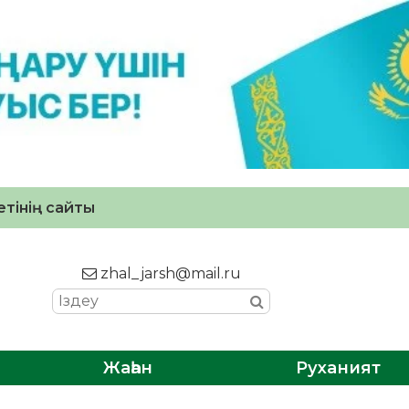
тінің сайты
zhal_jarsh@mail.ru
Жаһан
Руханият