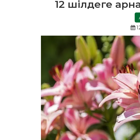
12 шілдеге арн
1