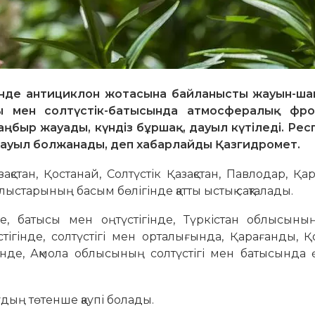
ігінде антициклон жотасына байланысты жауын-ш
ы мен солтүстік-батысында атмосфералық фр
жаңбыр жауады, күндіз бұршақ, дауыл күтіледі. Ре
 дауыл болжанады, деп хабарлайды Қазгидромет.
зақстан, Қостанай, Солтүстік Қазақстан, Павлодар, Қа
ыстарының басым бөлігінде қатты ыстық сақталады.
нде, батысы мен оңтүстігінде, Түркістан облысын
гінде, солтүстігі мен орталығында, Қарағанды, Қ
нде, Ақмола облысының солтүстігі мен батысында ө
дың төтенше қаупі болады.