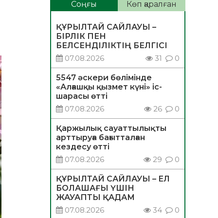
Соңғы
Көп қаралған
ҚҰРЫЛТАЙ САЙЛАУЫ –
БІРЛІК ПЕН
БЕЛСЕНДІЛІКТІҢ БЕЛГІСІ
07.08.2026
31
0
5547 әскери бөлімінде
«Алғашқы қызмет күні» іс-
шарасы өтті
07.08.2026
26
0
Қаржылық сауаттылықты
арттыруға бағытталған
кездесу өтті
07.08.2026
29
0
ҚҰРЫЛТАЙ САЙЛАУЫ – ЕЛ
БОЛАШАҒЫ ҮШІН
ЖАУАПТЫ ҚАДАМ
07.08.2026
34
0