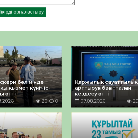
әскери бөлімінде
Қаржылық сауаттылы
қы қызмет күні» іс-
арттыруға бағытталған
ы өтті
кездесу өтті
8.2026
26
0
07.08.2026
2