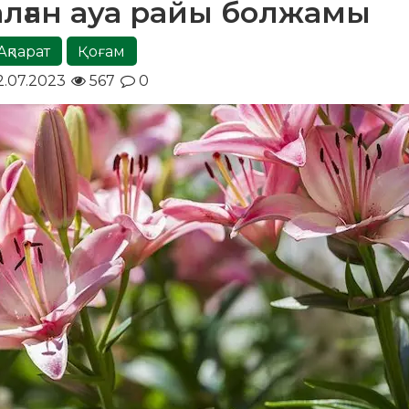
алған ауа райы болжамы
Ақпарат
Қоғам
2.07.2023
567
0