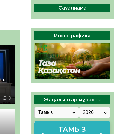
сақтау – әр азаматтың
міндеті
Сауалнама
05.08.2026
55
0
Руслан Рүстемұлы облыс
әкімінің кеңесшісі болып
Инфографика
тағайындалды
05.08.2026
50
0
қты
9
0
Жаңалықтар мұрағаты
ТАМЫЗ
«
»