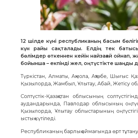
12 шілде күні республиканың басым бөл
күн райы сақталады. Елдің тек батыс
бөлімдер өткеннен кейін найзағай ойнап, 
бойынша – екпінді жел, оңтүстікте шаңды
Түркістан, Алматы, Ақмола, Ақтөбе, Шығыс Қа
Қызылорда, Жамбыл, Ұлытау, Абай, Жетісу обл
Солтүстік-Қазақстан облысының солтүстігі
аудандарында, Павлодар облысының оңтүсті
Қызылорда, Ұлытау облыстарының оңтүстігі
ыстық күтіледі.
Республиканың барлық аймағында өрт тұтану