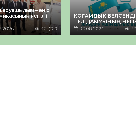
шаруашылығы – өңір
микасының негізгі
ҚОҒАМДЫҚ БЕЛСЕНДІ
– ЕЛ ДАМУЫНЫҢ НЕГІ
8.2026
42
0
06.08.2026
3