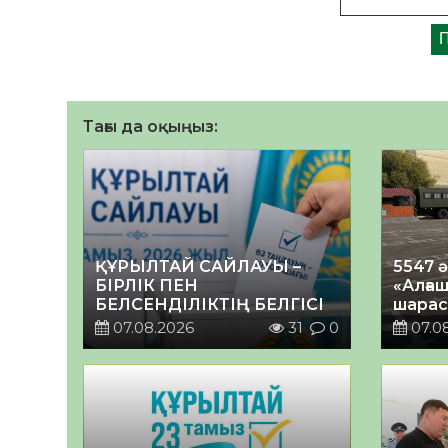
Тағы да оқыңыз:
ҚҰРЫЛТАЙ САЙЛАУЫ –
5547 
БІРЛІК ПЕН
«Алғаш
БЕЛСЕНДІЛІКТІҢ БЕЛГІСІ
шарас
07.08.2026
31
0
07.0