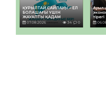
ҚҰРЫЛТАЙ САЙЛАУЫ – ЕЛ
Ауыл 
БОЛАШАҒЫ ҮШІН
эконо
ЖАУАПТЫ ҚАДАМ
тірегі
07.08.2026
34
0
06.0