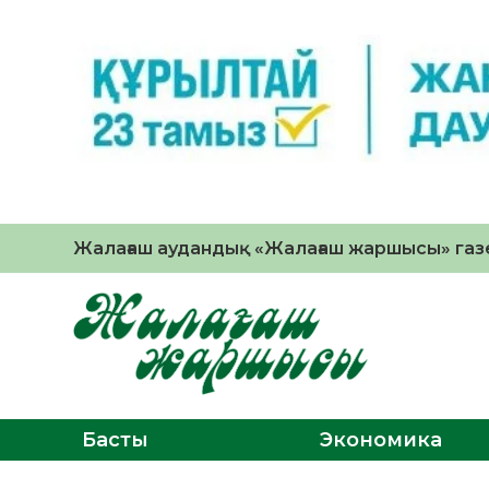
Жалағаш аудандық «Жалағаш жаршысы» газе
Басты
Экономика