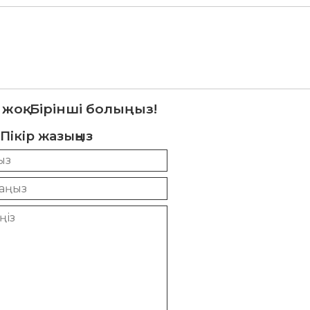
 жоқ. Бірінші болыңыз!
Пікір жазыңыз