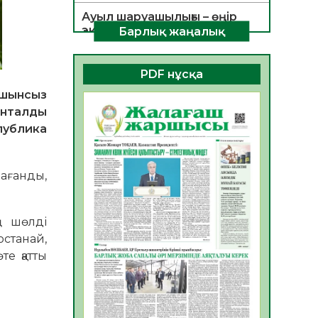
Ауыл шаруашылығы – өңір
экономикасының негізгі
Барлық жаңалық
тірегі
06.08.2026
42
0
PDF нұсқа
ҚОҒАМДЫҚ БЕЛСЕНДІЛІК –
ашынсыз
ЕЛ ДАМУЫНЫҢ НЕГІЗІ
онталды
06.08.2026
39
0
спублика
ҚҰРЫЛТАЙ САЙЛАУЫ –
БОЛАШАҚҚА БАСТАР
рағанды,
ЖАУАПТЫ ТАҢДАУ
06.08.2026
41
0
ың шөлді
Инфекциялық ауруларға
қарсы иммундау
останай,
жұмыстарының тиімділігі
те қатты
06.08.2026
44
0
Көкжөтел ауруы туралы
06.08.2026
39
0