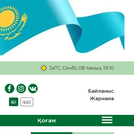
34°C
, Сенбі, 08 тамыз, 19:10
Байланыс
Жарнама
қаз
qaz
Қоғам