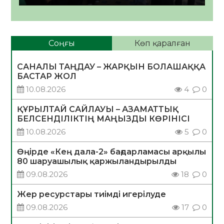
Соңғы
Көп қаралған
САНАЛЫ ТАҢДАУ – ЖАРҚЫН БОЛАШАҚҚА
БАСТАР ЖОЛ
10.08.2026
4
0
ҚҰРЫЛТАЙ САЙЛАУЫ – АЗАМАТТЫҚ
БЕЛСЕНДІЛІКТІҢ МАҢЫЗДЫ КӨРІНІСІ
10.08.2026
5
0
Өңірде «Кең дала-2» бағдарламасы арқылы
80 шаруашылық қаржыландырылды
09.08.2026
18
0
Жер ресурстары тиімді игерілуде
09.08.2026
17
0