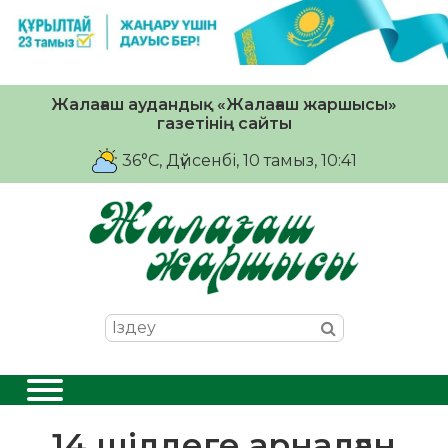
Жалағаш аудандық «Жалағаш жаршысы»
газетінің сайты
36°C
, Дүйсенбі, 10 тамыз, 10:41
14 шілдеге арналған