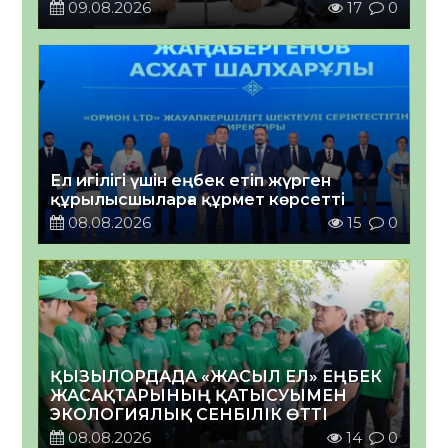
09.08.2026
17
0
Ел игілігі үшін еңбек етіп жүрген
құрылысшыларға құрмет көрсетті
08.08.2026
15
0
ҚЫЗЫЛОРДАДА «ЖАСЫЛ ЕЛ» ЕҢБЕК
ЖАСАҚТАРЫНЫҢ ҚАТЫСУЫМЕН
ЭКОЛОГИЯЛЫҚ СЕНБІЛІК ӨТТІ
08.08.2026
14
0