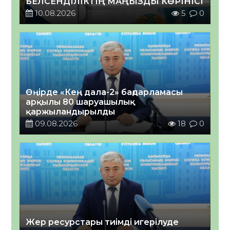
БЕЛСЕНДІЛІКТІҢ МАҢЫЗДЫ КӨРІНІСІ
10.08.2026
5
0
Өңірде «Кең дала-2» бағдарламасы
арқылы 80 шаруашылық
қаржыландырылды
09.08.2026
18
0
Жер ресурстары тиімді игерілуде