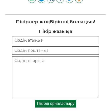
Пікірлер жоқ. Бірінші болыңыз!
Пікір жазыңыз