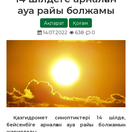
ауа райы болжамы
Ақпарат
Қоғам
14.07.2022
638
0
Қазгидромет синоптиктері 14 шілде,
бейсенбіге арналған ауа райы болжамын
жариялады.