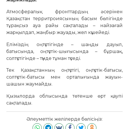
Атмосфералық фронттардың әсерінен
Қазақстан территроиясының басым бөлігінде
тұрақсыз ауа райы сақталады – найзағай
жарқылдап, жаңбыр жауады, жел күшейеді.
Еліміздің оңтүстігінде – шаңды дауыл,
батысында, оңтүстік-шығысында – бұршақ,
солтүстігінде – түнде тұман түседі.
Тек Қазақстанның оңтүстігі, оңтүстік-батысы,
солтүстік-батысы мен орталығында жауын-
шашын жаумайды.
Қызылорда облысында төтенше өрт қаупі
сақталады.
Әлеуметтік желілерде бөлісіңіз: