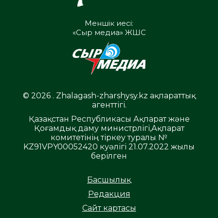
Меншік иесі:
«Сыр медиа» ЖШС
© 2026 . Zhalagash-zharshysy.kz ақпараттық
агенттігі.
Қазақстан Республикасы Ақпарат және
Қоғамдық даму министрлігі,Ақпарат
комитетінің тіркеу туралы №
KZ91VPY00052420 куәлігі 21.07.2022 жылы
берілген
Басшылық
Редакция
Сайт картасы