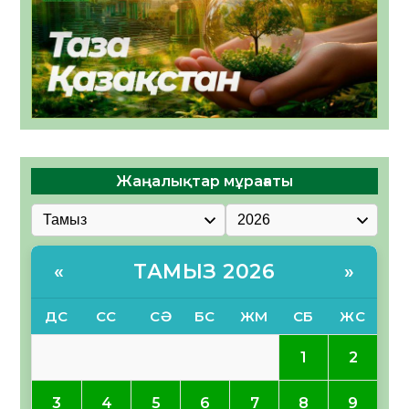
Жаңалықтар мұрағаты
ТАМЫЗ 2026
«
»
ДС
СС
СӘ
БС
ЖМ
СБ
ЖС
1
2
3
4
5
6
7
8
9