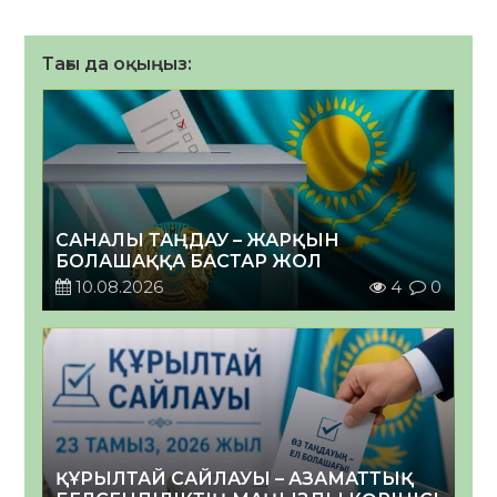
Тағы да оқыңыз:
САНАЛЫ ТАҢДАУ – ЖАРҚЫН
БОЛАШАҚҚА БАСТАР ЖОЛ
10.08.2026
4
0
ҚҰРЫЛТАЙ САЙЛАУЫ – АЗАМАТТЫҚ