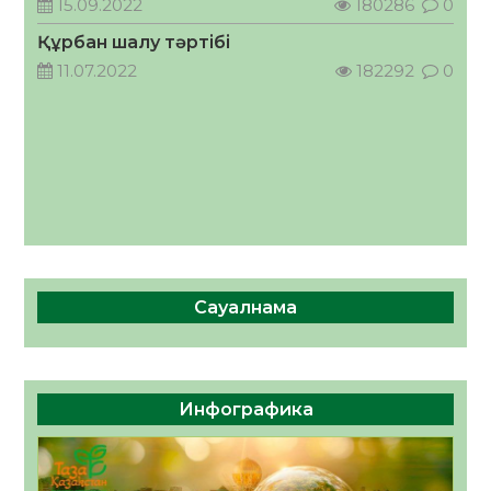
15.09.2022
180286
0
06.08.2026
62
0
Құрбан шалу тәртібі
11.07.2022
182292
0
Сауалнама
Инфографика