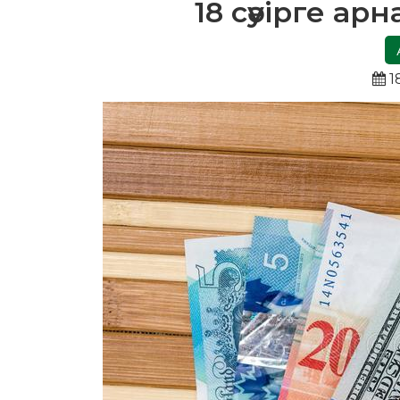
18 сәуірге а
1