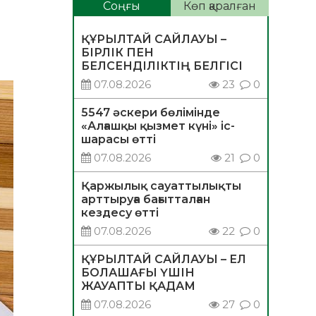
Соңғы
Көп қаралған
ҚҰРЫЛТАЙ САЙЛАУЫ –
БІРЛІК ПЕН
БЕЛСЕНДІЛІКТІҢ БЕЛГІСІ
07.08.2026
23
0
5547 әскери бөлімінде
«Алғашқы қызмет күні» іс-
шарасы өтті
07.08.2026
21
0
Қаржылық сауаттылықты
арттыруға бағытталған
кездесу өтті
07.08.2026
22
0
ҚҰРЫЛТАЙ САЙЛАУЫ – ЕЛ
БОЛАШАҒЫ ҮШІН
ЖАУАПТЫ ҚАДАМ
07.08.2026
27
0