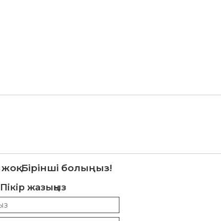
 жоқ. Бірінші болыңыз!
Пікір жазыңыз