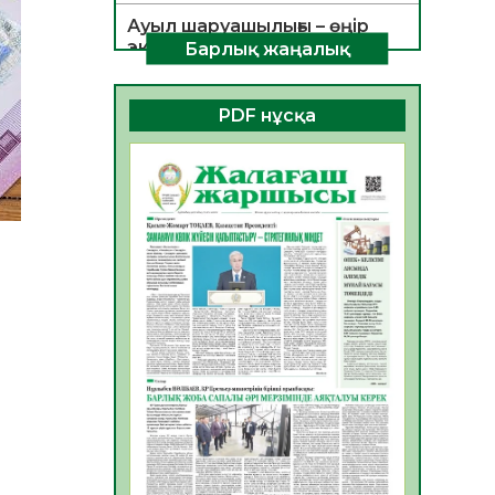
Ауыл шаруашылығы – өңір
экономикасының негізгі
Барлық жаңалық
тірегі
06.08.2026
36
0
PDF нұсқа
ҚОҒАМДЫҚ БЕЛСЕНДІЛІК –
ЕЛ ДАМУЫНЫҢ НЕГІЗІ
06.08.2026
33
0
ҚҰРЫЛТАЙ САЙЛАУЫ –
БОЛАШАҚҚА БАСТАР
ЖАУАПТЫ ТАҢДАУ
06.08.2026
35
0
Инфекциялық ауруларға
қарсы иммундау
жұмыстарының тиімділігі
06.08.2026
37
0
Көкжөтел ауруы туралы
06.08.2026
33
0