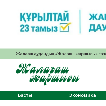
Жалағаш аудандық «Жалағаш жаршысы» газе
Басты
Экономика