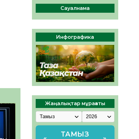
сақтау – әр азаматтың
міндеті
Сауалнама
05.08.2026
48
0
Руслан Рүстемұлы облыс
әкімінің кеңесшісі болып
Инфографика
тағайындалды
05.08.2026
45
0
Жаңалықтар мұрағаты
ТАМЫЗ
«
»