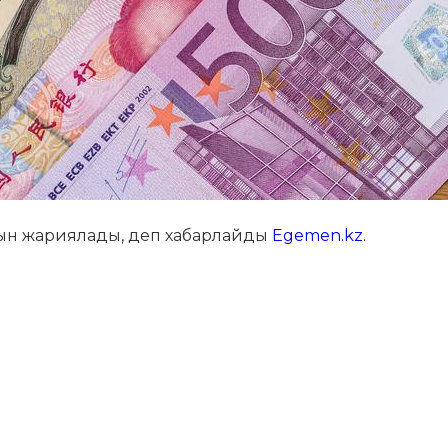
ғамын жариялады, деп хабарлайды
Egemen.kz
.