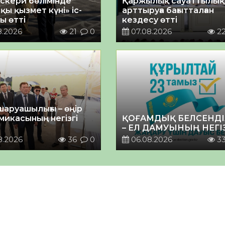
әскери бөлімінде
Қаржылық сауаттылы
қы қызмет күні» іс-
арттыруға бағытталған
ы өтті
кездесу өтті
8.2026
21
0
07.08.2026
2
шаруашылығы – өңір
микасының негізгі
ҚОҒАМДЫҚ БЕЛСЕНДІ
– ЕЛ ДАМУЫНЫҢ НЕГІ
8.2026
36
0
06.08.2026
3