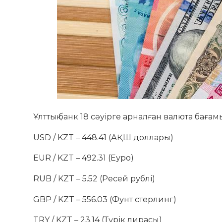
Ұлттық банк 18 сәуірге арналған валюта ба
USD / KZT – 448.41 (АҚШ доллары)
EUR / KZT – 492.31 (Еуро)
RUB / KZT – 5.52 (Ресей рублі)
GBP / KZT – 556.03 (Фунт стерлинг)
TRY / KZT – 23.14 (Түрік лирасы)