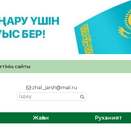
тінің сайты
zhal_jarsh@mail.ru
Жаһан
Руханият