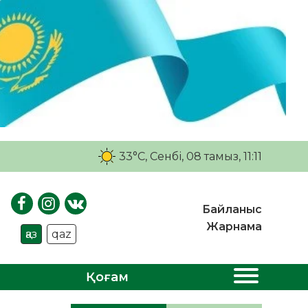
33°C
, Сенбі, 08 тамыз, 11:11
Байланыс
Жарнама
қаз
qaz
Қоғам