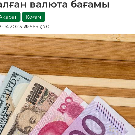
рналған валюта бағамы
Ақпарат
Қоғам
8.04.2023
563
0