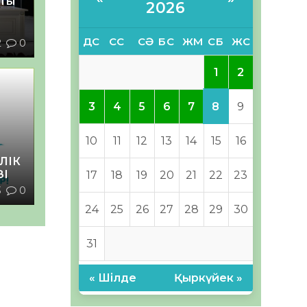
қты
2026
ДС
СС
СӘ
БС
ЖМ
СБ
ЖС
2
0
1
2
8
3
4
5
6
7
9
10
11
12
13
14
15
16
ЛІК
ЗІ
17
18
19
20
21
22
23
3
0
24
25
26
27
28
29
30
31
« Шілде
Қыркүйек »