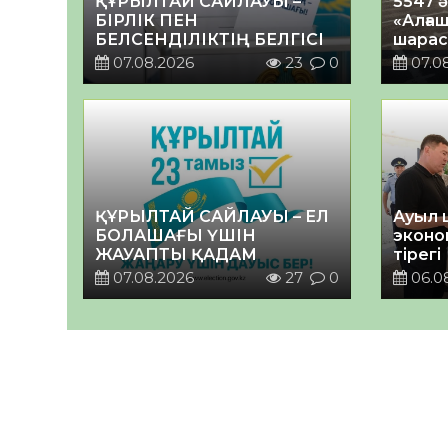
ҚҰРЫЛТАЙ САЙЛАУЫ –
5547 
БІРЛІК ПЕН
«Алғаш
БЕЛСЕНДІЛІКТІҢ БЕЛГІСІ
шарас
07.08.2026
23
0
07.0
ҚҰРЫЛТАЙ САЙЛАУЫ – ЕЛ
Ауыл 
БОЛАШАҒЫ ҮШІН
эконо
ЖАУАПТЫ ҚАДАМ
тірегі
07.08.2026
27
0
06.0