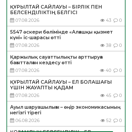
ҚҰРЫЛТАЙ САЙЛАУЫ – БІРЛІК ПЕН
БЕЛСЕНДІЛІКТІҢ БЕЛГІСІ
07.08.2026
43
0
5547 әскери бөлімінде «Алғашқы қызмет
күні» іс-шарасы өтті
07.08.2026
38
0
Қаржылық сауаттылықты арттыруға
бағытталған кездесу өтті
07.08.2026
40
0
ҚҰРЫЛТАЙ САЙЛАУЫ – ЕЛ БОЛАШАҒЫ
ҮШІН ЖАУАПТЫ ҚАДАМ
07.08.2026
45
0
Ауыл шаруашылығы – өңір экономикасының
негізгі тірегі
06.08.2026
52
0