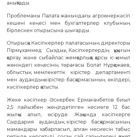
анықтады.
Проблеманы Палата жанындағы агроөнеркәсіп
кешені кеңесі мен бухгалтерлер клубының
бірлескен отырысына шығарды.
Отырысқа Кәсіпкерлер палатасының директоры
Пірмұхаммед Сыздық, Кәсіпкерлердің құқығын
қорғау және сыбайлас жемқорлыққа қарсы іс-қимыл
жөніндегі кеңесінің төрағасы Болат Нұрқожаев,
облыстық мемлекеттік кірістер департаменті
мен аудандық кірістер басқармасының өкілдері,
кәсіпкерлер қатысты.
Жеке кәсіпкер Әскербек Ермағанбетов биыл
2,5 пайызбен жеңілдетілген несиеге 12 бас
жылқы алып, өсіруде. Жақында кәсіпкерге
Сырдария аудандық кірістер басқармасының
мамандары хабарласып, алған несиесін табыс
ретінде көрсетуді, соған сай салық төлеуі қажет