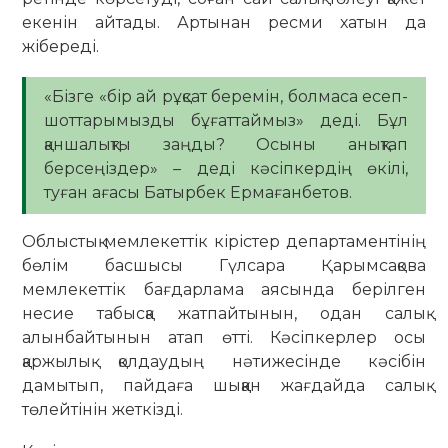
екенін айтады. Артынан ресми хатын да
жібереді.
«Бізге «бір ай рұқсат беремін, болмаса есеп-
шоттарымызды бұғаттаймыз» деді. Бұл
қаншалықты заңды? Осыны анықтап
берсеңіздер» – деді кәсіпкердің өкілі,
туған ағасы Батырбек Ермағанбетов.
Облыстық мемлекеттік кірістер департаментінің
бөлім басшысы Гүлсара Қарымсақова
мемлекеттік бағдарлама аясында берілген
несие табысқа жатпайтынын, одан салық
алынбайтынын атап өтті. Кәсіпкерлер осы
қаржылық қолдаудың нәтижесінде кәсібін
дамытып, пайдаға шыққан жағдайда салық
төлейтінін жеткізді.