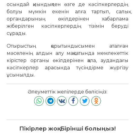
осындай қиындықпен өзге де кәсіпкерлердің
болуы мүмкін екенін алға тартып, салық
органдарының өкілдерінен хабарлама
жіберілген кәсіпкерлердің тізімін беруді
сұрады.
Отырыстың қорытындысымен аталған
мәселенің алдын алу мақсатында мемлекеттік
кірістер органы өкілдерінен қала, аудандағы
кәсіпкерлер арасында түсіндірме жүргізу
ұсынылды.
Әлеуметтік желілерде бөлісіңіз:
Пікірлер жоқ. Бірінші болыңыз!