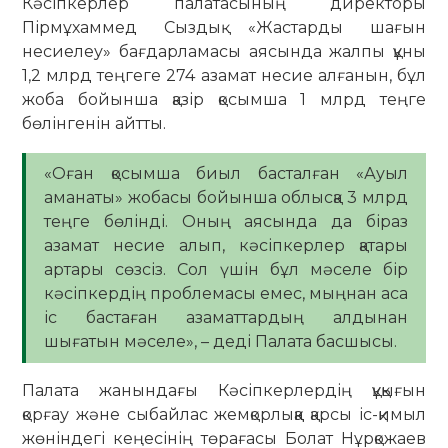
Кәсіпкерлер палатасының директоры
Пірмұхаммед Сыздық «Жастарды шағын
несиелеу» бағдарламасы аясында жалпы құны
1,2 млрд теңгеге 274 азамат несие алғанын, бұл
жоба бойынша қазір қосымша 1 млрд теңге
бөлінгенін айтты.
«Оған қосымша биыл басталған «Ауыл
аманаты» жобасы бойынша облысқа 3 млрд
теңге бөлінді. Оның аясында да біраз
азамат несие алып, кәсіпкерлер қатары
артары сөзсіз. Сол үшін бұл мәселе бір
кәсіпкердің проблемасы емес, мыңнан аса
іс бастаған азаматтардың алдынан
шығатын мәселе», – деді Палата басшысы.
Палата жанындағы Кәсіпкерлердің құқығын
қорғау және сыбайлас жемқорлыққа қарсы іс-қимыл
жөніндегі кеңесінің төрағасы Болат Нұрқожаев