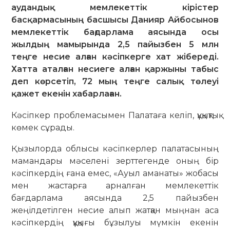
аудандық мемлекеттік кірістер
басқармасының басшысы Данияр Айбосынов
мемлекеттік бағдарлама аясында осы
жылдың мамырында 2,5 пайызбен 5 млн
теңге несие алған кәсіпкерге хат жібереді.
Хатта аталған несиеге алған қаржыны табыс
деп көрсетіп, 72 мың теңге салық төлеуі
қажет екенін хабарлаған.
Кәсіпкер проблемасымен Палатаға келіп, құқықтық
көмек сұрады.
Қызылорда облысы кәсіпкерлер палатасының
мамандары мәселені зерттегенде оның бір
кәсіпкердің ғана емес, «Ауыл аманаты» жобасы
мен жастарға арналған мемлекеттік
бағдарлама аясында 2,5 пайызбен
жеңілдетілген несие алып жатқан мыңнан аса
кәсіпкердің құқығы бұзылуы мүмкін екенін