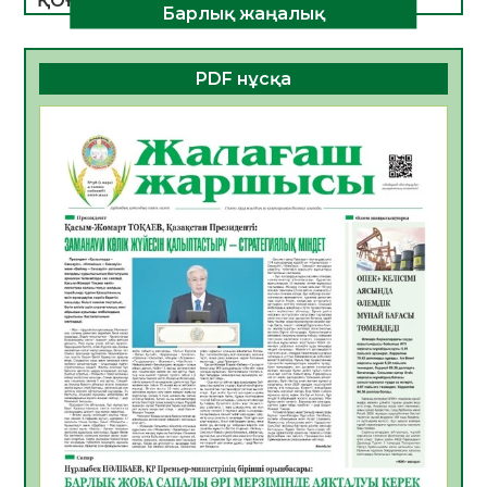
ҚОҒАМДЫҚ БЕЛСЕНДІЛІК – ЕЛ
Барлық жаңалық
ДАМУЫНЫҢ НЕГІЗІ
06.08.2026
50
0
PDF нұсқа
ҚҰРЫЛТАЙ САЙЛАУЫ – БОЛАШАҚҚА
БАСТАР ЖАУАПТЫ ТАҢДАУ
06.08.2026
52
0
Инфекциялық ауруларға қарсы иммундау
жұмыстарының тиімділігі
06.08.2026
54
0
Көкжөтел ауруы туралы
06.08.2026
52
0
АПВ вакцинасы туралы мәлімет
06.08.2026
51
0
Open Air: Қызылорда облысы полиция
департаменті 20 мыңнан астам
көрерменнің қауіпсіздігін қамтамасыз етті