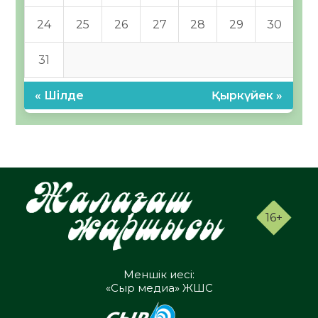
24
25
26
27
28
29
30
31
« Шілде
Қыркүйек »
16+
Меншік иесі:
«Сыр медиа» ЖШС