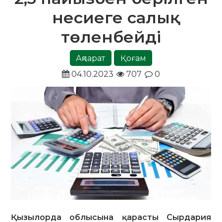
несиеге салық
төленбейді
Ақпарат
Қоғам
04.10.2023
707
0
Қызылорда облысына қарасты Сырдария