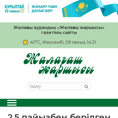
Жалағаш аудандық «Жалағаш жаршысы»
газетінің сайты
40°C
, Жексенбі, 09 тамыз, 14:31
2,5 пайызбен берілген