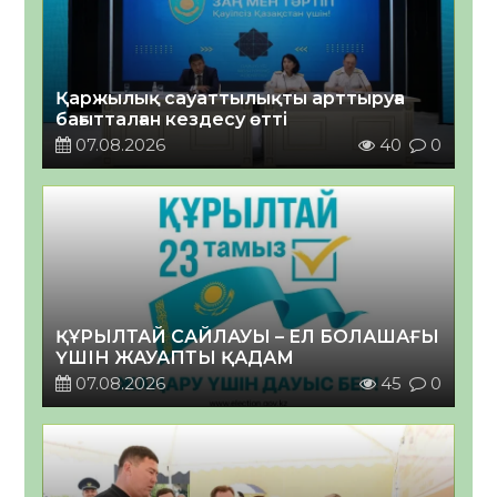
Қаржылық сауаттылықты арттыруға
бағытталған кездесу өтті
07.08.2026
40
0
ҚҰРЫЛТАЙ САЙЛАУЫ – ЕЛ БОЛАШАҒЫ
ҮШІН ЖАУАПТЫ ҚАДАМ
07.08.2026
45
0