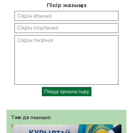
Пікір жазыңыз
Тағы да оқыңыз: