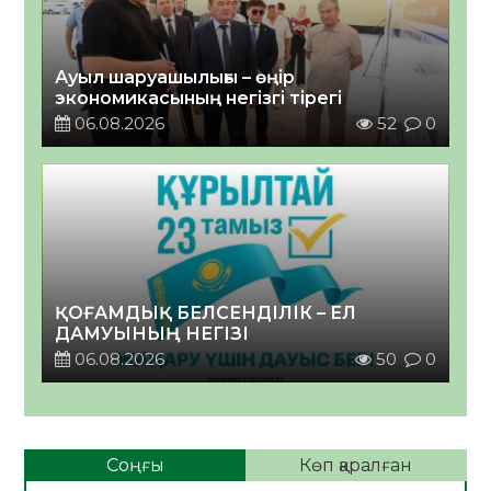
Ауыл шаруашылығы – өңір
экономикасының негізгі тірегі
06.08.2026
52
0
ҚОҒАМДЫҚ БЕЛСЕНДІЛІК – ЕЛ
ДАМУЫНЫҢ НЕГІЗІ
06.08.2026
50
0
Соңғы
Көп қаралған