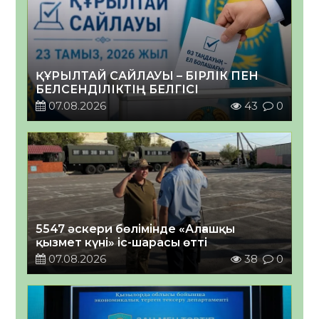
ҚҰРЫЛТАЙ САЙЛАУЫ – БІРЛІК ПЕН
БЕЛСЕНДІЛІКТІҢ БЕЛГІСІ
07.08.2026
43
0
5547 әскери бөлімінде «Алғашқы
қызмет күні» іс-шарасы өтті
07.08.2026
38
0