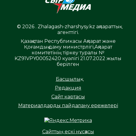
© 2026 . Zhalagash-zharshysy.kz ақпараттық
агенттігі.
Қазақстан Республикасы Ақпарат және
Қоғамдық даму министрлігі,Ақпарат
комитетінің тіркеу туралы №
KZ91VPY00052420 куәлігі 21.07.2022 жылы
берілген
Басшылық
Редакция
Сайт картасы
Материалдарды пайдалану ережелері
Сайттың ескі нұсқасы