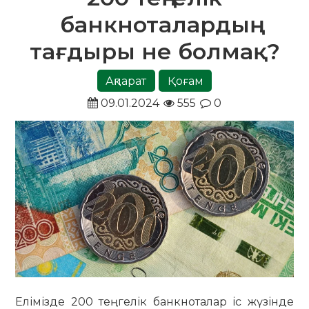
банкноталардың
тағдыры не болмақ?
Ақпарат
Қоғам
09.01.2024
555
0
Елімізде 200 теңгелік банкноталар іс жүзінде