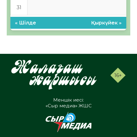
31
« Шілде
Қыркүйек »
16+
Меншік иесі:
«Сыр медиа» ЖШС