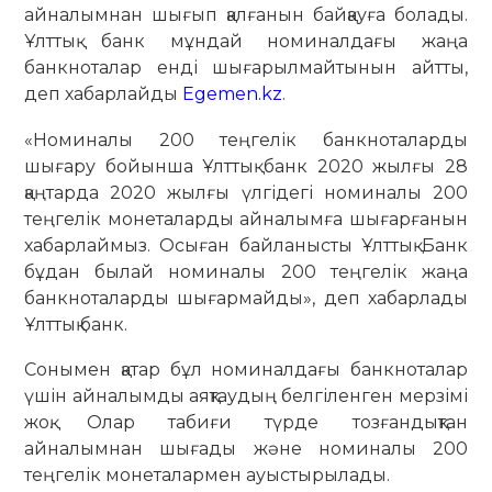
айналымнан шығып қалғанын байқауға болады.
Ұлттық банк мұндай номиналдағы жаңа
банкноталар енді шығарылмайтынын айтты,
деп хабарлайды
Egemen.kz
.
«Номиналы 200 теңгелік банкноталарды
шығару бойынша Ұлттық банк 2020 жылғы 28
қаңтарда 2020 жылғы үлгідегі номиналы 200
теңгелік монеталарды айналымға шығарғанын
хабарлаймыз. Осыған байланысты Ұлттық Банк
бұдан былай номиналы 200 теңгелік жаңа
банкноталарды шығармайды», деп хабарлады
Ұлттық банк.
Сонымен қатар бұл номиналдағы банкноталар
үшін айналымды аяқтаудың белгіленген мерзімі
жоқ. Олар табиғи түрде тозғандықтан
айналымнан шығады және номиналы 200
теңгелік монеталармен ауыстырылады.