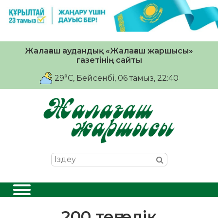
Жалағаш аудандық «Жалағаш жаршысы»
газетінің сайты
29°C
, Бейсенбі, 06 тамыз, 22:40
200 теңгелік