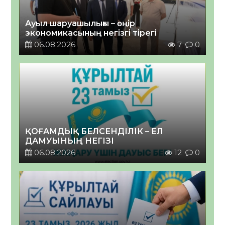
Ауыл шаруашылығы – өңір
экономикасының негізгі тірегі
06.08.2026
7
0
ҚОҒАМДЫҚ БЕЛСЕНДІЛІК – ЕЛ
ДАМУЫНЫҢ НЕГІЗІ
06.08.2026
12
0