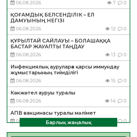
06.08.2026
7
0
ҚОҒАМДЫҚ БЕЛСЕНДІЛІК – ЕЛ
ДАМУЫНЫҢ НЕГІЗІ
06.08.2026
12
0
ҚҰРЫЛТАЙ САЙЛАУЫ – БОЛАШАҚҚА
БАСТАР ЖАУАПТЫ ТАҢДАУ
06.08.2026
13
0
Инфекциялық ауруларға қарсы иммундау
жұмыстарының тиімділігі
06.08.2026
15
0
Көкжөтел ауруы туралы
06.08.2026
14
0
АПВ вакцинасы туралы мәлімет
06.08.2026
14
0
Барлық жаңалық
Open Air: Қызылорда облысы полиция