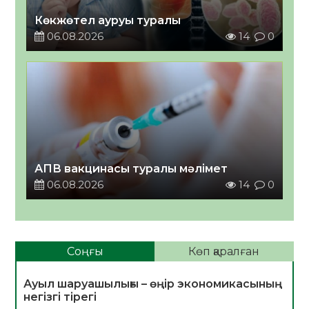
Көкжөтел ауруы туралы
06.08.2026
14
0
АПВ вакцинасы туралы мәлімет
06.08.2026
14
0
Соңғы
Көп қаралған
Ауыл шаруашылығы – өңір экономикасының
негізгі тірегі