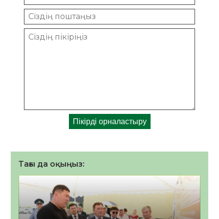
Тағы да оқыңыз: