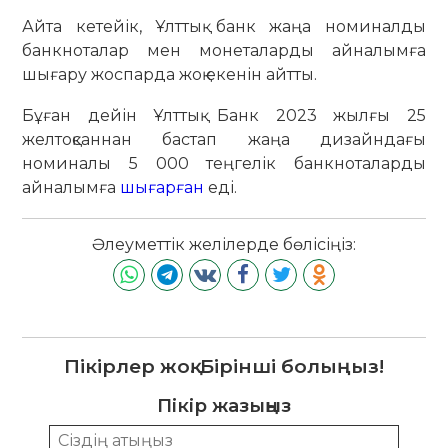
Айта кетейік, Ұлттық банк жаңа номиналды
банкноталар мен монеталарды айналымға
шығару жоспарда жоқ екенін айтты.
Бұған дейін Ұлттық Банк 2023 жылғы 25
желтоқсаннан бастап жаңа дизайндағы
номиналы 5 000 теңгелік банкноталарды
айналымға
шығарған
еді.
Әлеуметтік желілерде бөлісіңіз:
Пікірлер жоқ. Бірінші болыңыз!
Пікір жазыңыз