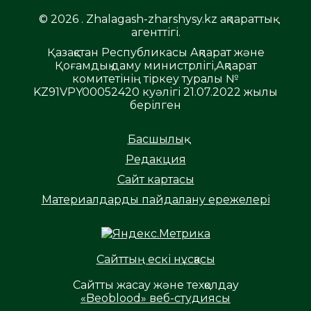
© 2026 . Zhalagash-zharshysy.kz ақпараттық
агенттігі.
Қазақстан Республикасы Ақпарат және
Қоғамдық даму министрлігі,Ақпарат
комитетінің тіркеу туралы №
KZ91VPY00052420 куәлігі 21.07.2022 жылы
берілген
Басшылық
Редакция
Сайт картасы
Материалдарды пайдалану ережелері
Сайттың ескі нұсқасы
Сайтты жасау және техқолдау
«Beoblood» веб-студиясы