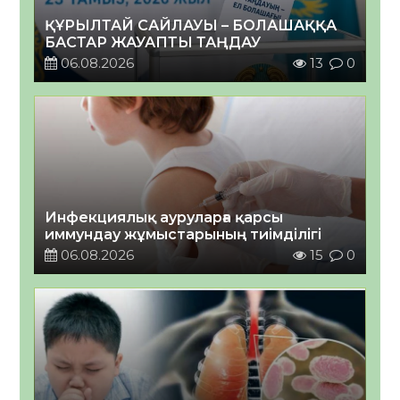
ҚҰРЫЛТАЙ САЙЛАУЫ – БОЛАШАҚҚА
БАСТАР ЖАУАПТЫ ТАҢДАУ
06.08.2026
13
0
Инфекциялық ауруларға қарсы
иммундау жұмыстарының тиімділігі
06.08.2026
15
0