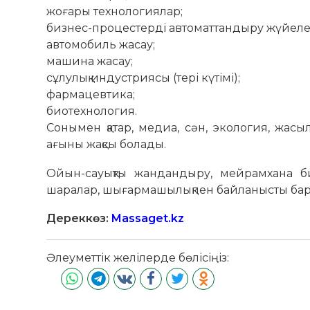
жоғары технологиялар;
бизнес-процестерді автоматтандыру жүйеле
автомобиль жасау;
машина жасау;
сұлулық индустриясы (тері күтімі);
фармацевтика;
биотехнология.
Сонымен қатар, медиа, сән, экология, жасы
ағыны жақсы болады.
Ойын-сауықты жандандыру, мейрамхана биз
шаралар, шығармашылықпен байланысты барл
Дереккөз:
Massaget.kz
Әлеуметтік желілерде бөлісіңіз: