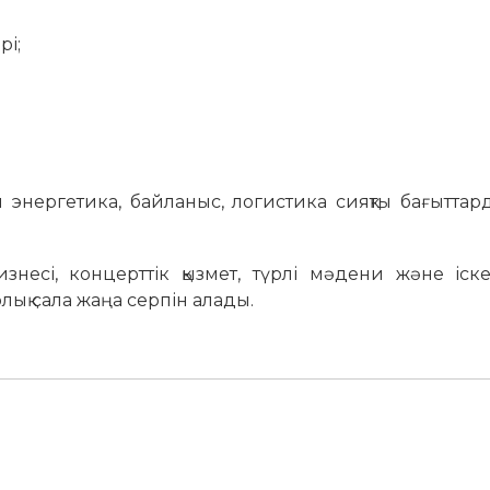
рі;
л энергетика, байланыс, логистика сияқты бағыттар
несі, концерттік қызмет, түрлі мәдени және іскер
ық сала жаңа серпін алады.