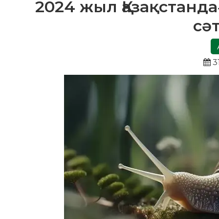
2024 жыл Қазақстанда
сә
31