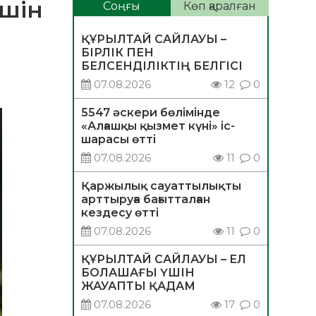
үшін
Соңғы
Көп қаралған
ҚҰРЫЛТАЙ САЙЛАУЫ –
БІРЛІК ПЕН
БЕЛСЕНДІЛІКТІҢ БЕЛГІСІ
07.08.2026
12
0
5547 әскери бөлімінде
«Алғашқы қызмет күні» іс-
шарасы өтті
07.08.2026
11
0
Қаржылық сауаттылықты
арттыруға бағытталған
кездесу өтті
07.08.2026
11
0
ҚҰРЫЛТАЙ САЙЛАУЫ – ЕЛ
БОЛАШАҒЫ ҮШІН
ЖАУАПТЫ ҚАДАМ
07.08.2026
17
0