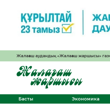
Жалағаш аудандық «Жалағаш жаршысы» газе
Басты
Экономика