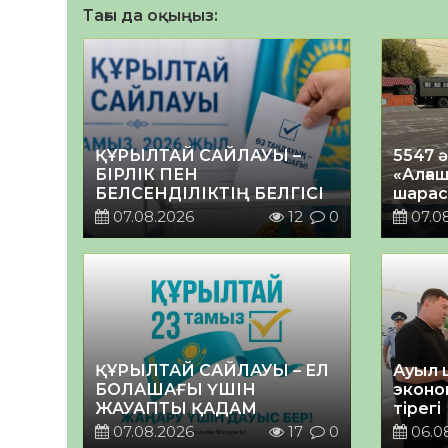
Тағы да оқыңыз:
ҚҰРЫЛТАЙ САЙЛАУЫ –
5547 
БІРЛІК ПЕН
«Алғаш
БЕЛСЕНДІЛІКТІҢ БЕЛГІСІ
шарас
07.08.2026
12
0
07.0
ҚҰРЫЛТАЙ САЙЛАУЫ – ЕЛ
Ауыл 
БОЛАШАҒЫ ҮШІН
эконо
ЖАУАПТЫ ҚАДАМ
тірегі
07.08.2026
17
0
06.0