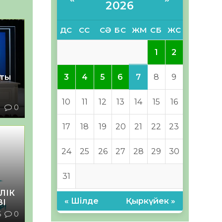
2026
ДС
СС
СӘ
БС
ЖМ
СБ
ЖС
1
2
7
қты
3
4
5
6
8
9
10
11
12
13
14
15
16
1
0
17
18
19
20
21
22
23
24
25
26
27
28
29
30
31
ЛІК
« Шілде
Қыркүйек »
ЗІ
6
0