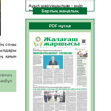
Ауыл шаруашылығы – өңір
экономикасының негізгі
Барлық жаңалық
тірегі
06.08.2026
27
0
PDF нұсқа
ҚОҒАМДЫҚ БЕЛСЕНДІЛІК –
ЕЛ ДАМУЫНЫҢ НЕГІЗІ
06.08.2026
26
0
ің соңы
жылдары
ҚҰРЫЛТАЙ САЙЛАУЫ –
ең қиын
БОЛАШАҚҚА БАСТАР
ЖАУАПТЫ ТАҢДАУ
06.08.2026
28
0
каның
Инфекциялық ауруларға
ақ бұл
қарсы иммундау
жұмыстарының тиімділігі
06.08.2026
29
0
Көкжөтел ауруы туралы
06.08.2026
26
0