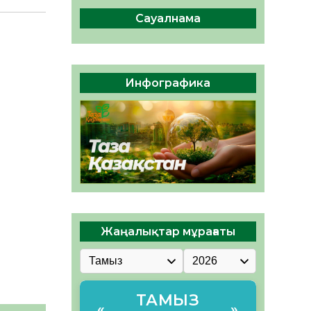
сақтау – әр азаматтың
міндеті
Сауалнама
05.08.2026
40
0
Руслан Рүстемұлы облыс
әкімінің кеңесшісі болып
Инфографика
тағайындалды
05.08.2026
38
0
Жаңалықтар мұрағаты
ТАМЫЗ
«
»