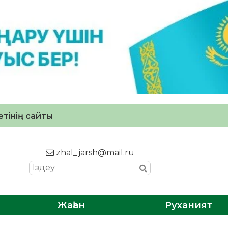
тінің сайты
zhal_jarsh@mail.ru
Жаһан
Руханият