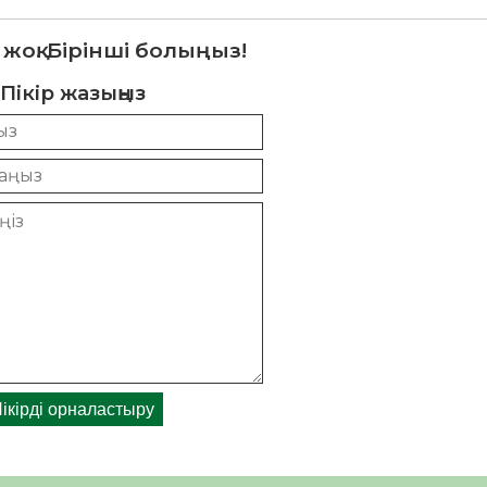
 жоқ. Бірінші болыңыз!
Пікір жазыңыз