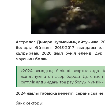
Астролог Динара Құрманның айтуынша, 202
болады. Өйткені, 2013-2017 жылдары ел
құлдыраған, 2020 жыл бүкіл әлемді дүр
маусымы болған.
«2024 жылдың бірінші жартысында А
жандануына оң әсер береді. Дегенмен т
сәттілік алдындағы тоқырау болуы мүмкін», 
2024 жылы табысқа кенеліп, сұранысқа ие
банк секторы;