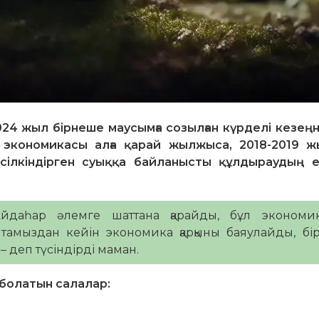
4 жыл бірнеше маусымға созылған күрделі кезеңн
 экономикасы алға қарай жылжыса, 2018-2019 
 сілкіндірген суыққа байланысты құлдыраудың 
йдаһар әлемге шаттана қарайды, бұл экономи
амыздан кейін экономика қарқыны баяулайды, бір
– деп түсіндірді маман.
 болатын салалар: