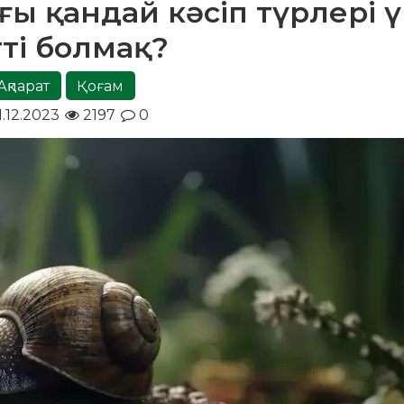
ғы қандай кәсіп түрлері 
тті болмақ?
Ақпарат
Қоғам
.12.2023
2197
0