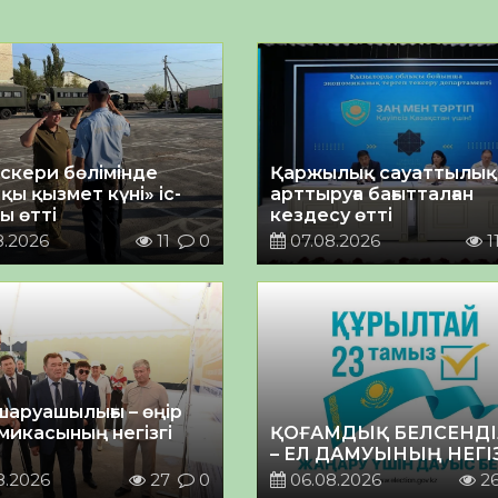
әскери бөлімінде
Қаржылық сауаттылы
қы қызмет күні» іс-
арттыруға бағытталған
ы өтті
кездесу өтті
8.2026
11
0
07.08.2026
1
шаруашылығы – өңір
микасының негізгі
ҚОҒАМДЫҚ БЕЛСЕНДІ
– ЕЛ ДАМУЫНЫҢ НЕГІ
8.2026
27
0
06.08.2026
2