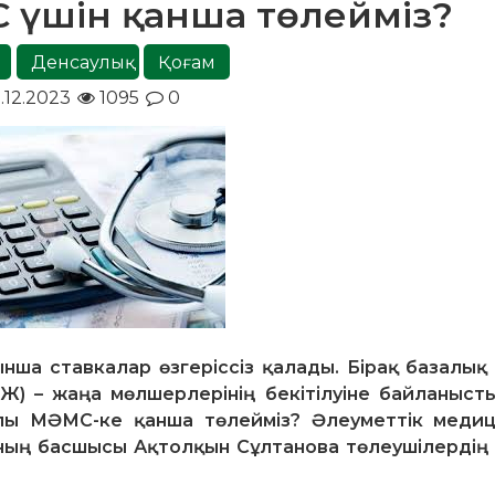
 үшін қанша төлейміз?
Денсаулық
Қоғам
1.12.2023
1095
0
а ставкалар өзгеріссіз қалады. Бірақ базалық 
ТЖ) – жаңа мөлшерлерінің бекітілуіне байланыст
ылы МӘМС-ке қанша төлейміз? Әлеуметтік меди
ың басшысы Ақтолқын Сұлтанова төлеушілердің