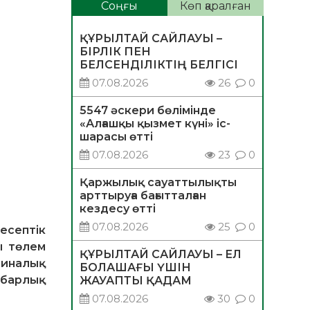
Соңғы
Көп қаралған
ҚҰРЫЛТАЙ САЙЛАУЫ –
БІРЛІК ПЕН
БЕЛСЕНДІЛІКТІҢ БЕЛГІСІ
07.08.2026
26
0
5547 әскери бөлімінде
«Алғашқы қызмет күні» іс-
шарасы өтті
07.08.2026
23
0
Қаржылық сауаттылықты
арттыруға бағытталған
кездесу өтті
07.08.2026
25
0
есептік
ы төлем
ҚҰРЫЛТАЙ САЙЛАУЫ – ЕЛ
циналық
БОЛАШАҒЫ ҮШІН
 барлық
ЖАУАПТЫ ҚАДАМ
07.08.2026
30
0