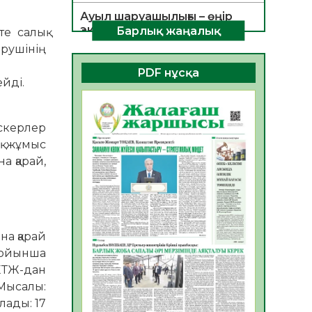
Ауыл шаруашылығы – өңір
экономикасының негізгі
Барлық жаңалық
е салық
тірегі
рушінің
06.08.2026
39
0
PDF нұсқа
йді.
ҚОҒАМДЫҚ БЕЛСЕНДІЛІК –
ЕЛ ДАМУЫНЫҢ НЕГІЗІ
06.08.2026
36
0
ыскерлер
қ жұмыс
ҚҰРЫЛТАЙ САЙЛАУЫ –
а қарай,
БОЛАШАҚҚА БАСТАР
ЖАУАПТЫ ТАҢДАУ
06.08.2026
38
0
Инфекциялық ауруларға
қарсы иммундау
на қарай
жұмыстарының тиімділігі
 бойынша
06.08.2026
40
0
 ЕТЖ-дан
 Мысалы:
Көкжөтел ауруы туралы
лады: 17
06.08.2026
36
0