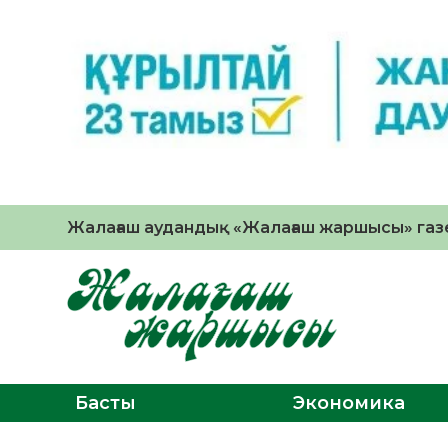
Жалағаш аудандық «Жалағаш жаршысы» газе
Басты
Экономика