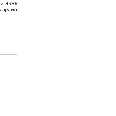
алы және
алардың