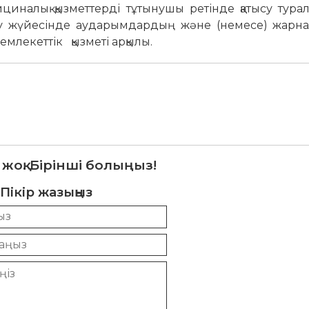
ициналық қызметтерді тұтынушы ретінде қатысу тур
ыру жүйесінде аударымдардың және (немесе) жарн
млекеттік қызметі арқылы.
 жоқ. Бірінші болыңыз!
Пікір жазыңыз