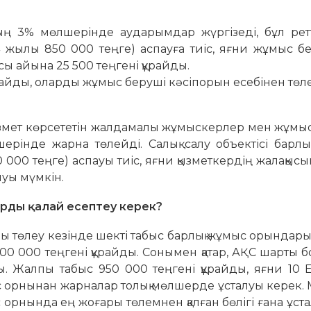
ң 3% мөлшерінде аударымдар жүргізеді, бұл ретт
 жылы 850 000 теңге) аспауға тиіс, яғни жұмыс бе
 айына 25 500 теңгені құрайды.
майды, оларды жұмыс беруші кәсіпорын есебінен төле
де қызмет көрсететін жалдамалы жұмыскерлер мен жұм
інде жарна төлейді. Салық салу объектісі барлы
0 теңге) аспауы тиіс, яғни қызметкердің жалақысын
луы мүмкін.
рды қалай есептеу керек?
ды төлеу кезінде шекті табыс барлық жұмыс орындары
600 000 теңгені құрайды. Сонымен қатар, АҚС шарты
ды. Жалпы табыс 950 000 теңгені құрайды, яғни 10
с орнынан жарналар толық мөлшерде ұсталуы керек.
с орнында ең жоғары төлемнен қалған бөлігі ғана ұста