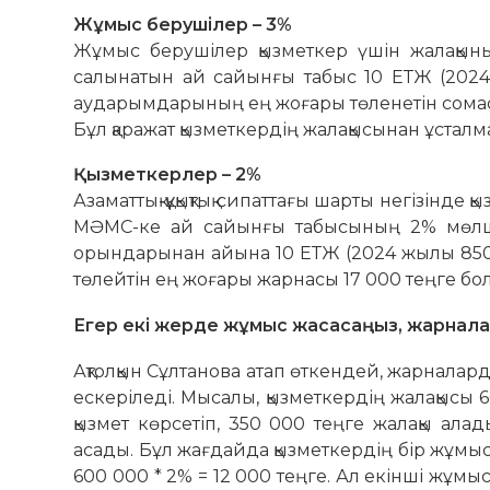
Жұмыс берушілер – 3%
Жұмыс берушілер қызметкер үшін жалақыны
салынатын ай сайынғы табыс 10 ЕТЖ (2024
аударымдарының ең жоғары төленетін сомасы
Бұл қаражат қызметкердің жалақысынан ұстал
Қызметкерлер – 2%
Азаматтық-құқықтық сипаттағы шарты негізін
МӘМС-ке ай сайынғы табысының 2% мөлшер
орындарынан айына 10 ЕТЖ (2024 жылы 850 00
төлейтін ең жоғары жарнасы 17 000 теңге бо
Егер екі жерде жұмыс жасасаңыз, жарнала
Ақтолқын Сұлтанова атап өткендей, жарналар
ескеріледі. Мысалы, қызметкердің жалақысы 
қызмет көрсетіп, 350 000 теңге жалақы ала
асады. Бұл жағдайда қызметкердің бір жұмы
600 000 * 2% = 12 000 теңге. Ал екінші жұмы