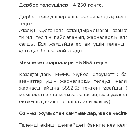
Дербес төлеушілер – 4 250 теңге.
Дербес төлеушілер үшін жарналардың мөлш
теңге.
Ақтолқын Сұлтанова сақтандырылмаған аза
тиімді тәсілін пайдаланып, жарналарды ал
салды. Бұл жағдайда әр ай үшін төлемді
қарыздар болса, жойылады.
Мемлекет жарналары – 5 853 теңге
Қазақстандағы МӘМС жүйесі әлеуметтік ба
азаматтар үшін жарналарды төлеуді жалға
жарнасы айына 5852,63 теңгені құрайды (
мемлекеттік статистика саласындағы уәкіл
екі жылға дейінгі орташа айлық жалақы).
Өзін-өзі жұмыспен қамтығандар, жеке кәсі
Төлемді екінші деңгейдегі банктің кез келг