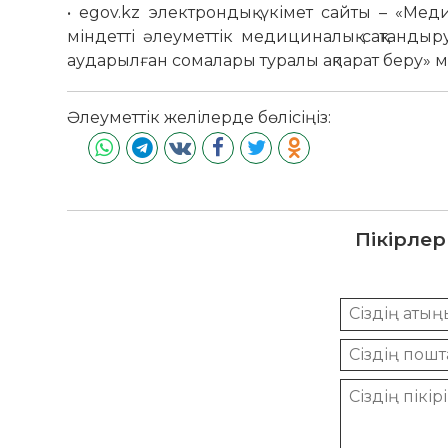
• egov.kz электрондық үкімет сайты – «Мед
міндетті әлеуметтік медициналық сақтанд
аударылған сомалары туралы ақпарат беру» ме
Әлеуметтік желілерде бөлісіңіз:
Пікірлер