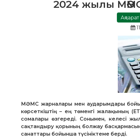
2024 жылы МӘМС
Ақпарат
1
МӘМС жарналары мен аударымдары бойынш
көрсеткіштің – ең төменгі жалақының (Е
сомалары өзгереді. Сонымен, келесі ж
сақтандыру қорының болжау басқармасын
санаттары бойынша түсініктеме берді.