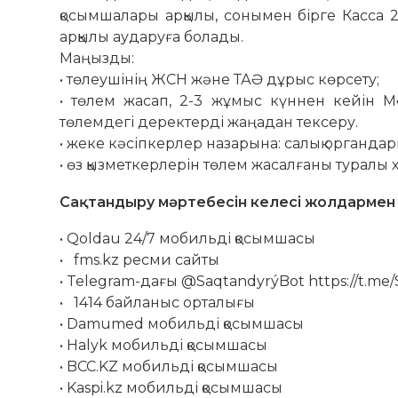
қосымшалары арқылы, сонымен бірге Касса 
арқылы аударуға болады.
Маңызды:
• төлеушінің ЖСН және ТАӘ дұрыс көрсету;
• төлем жасап, 2-3 жұмыс күннен кейін М
төлемдегі деректерді жаңадан тексеру.
• жеке кәсіпкерлер назарына: салық органдар
• өз қызметкерлерін төлем жасалғаны туралы 
Сақтандыру мәртебесін келесі жолдармен
• Qoldau 24/7 мобильді қосымшасы
• fms.kz ресми сайты
• Telegram-дағы @SaqtandyrýBot https://t.me
• 1414 байланыс орталығы
• Damumed мобильді қосымшасы
• Halyk мобильді қосымшасы
• BCC.KZ мобильді қосымшасы
• Kaspi.kz мобильді қосымшасы