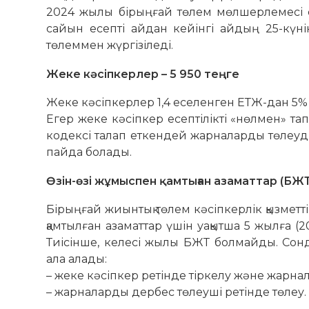
2024 жылы бірыңғай төлем мөлшерлемесі ең
сайын есепті айдан кейінгі айдың 25-күн
төлеммен жүргізіледі.
Жеке кәсіпкерлер – 5 950 теңге
Жеке кәсіпкерлер 1,4 еселенген ЕТЖ-дан 5% төл
Егер жеке кәсіпкер есептілікті «нөлмен» тапс
кодексі талап еткендей жарналарды төлеуді 
пайда болады.
Өзін-өзі жұмыспен қамтыған азаматтар (БЖ
Бірыңғай жиынтық төлем кәсіпкерлік қызмет
қамтылған азаматтар үшін уақытша 5 жылға (20
Тиісінше, келесі жылы БЖТ болмайды. Сонд
ала алады:
– жеке кәсіпкер ретінде тіркелу және жарна
– жарналарды дербес төлеуші ретінде төлеу.