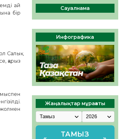
сақтау – әр азаматтың
лемді ай
міндеті
Сауалнама
ына бір
05.08.2026
50
0
Руслан Рүстемұлы облыс
әкімінің кеңесшісі болып
Инфографика
тағайындалды
05.08.2026
47
0
ол Салық
е, қарыз
жұмыспен
гізілді.
Жаңалықтар мұрағаты
і жолмен
ТАМЫЗ
«
»