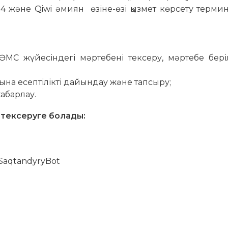
24 және Qiwi әмиян өзіне-өзі қызмет көрсету терм
ӘМС жүйесіндегі мәртебені тексеру, мәртебе бері
ына есептілікті дайындау және тапсыру;
хабарлау.
 тексеруге болады:
/SaqtandyryBot