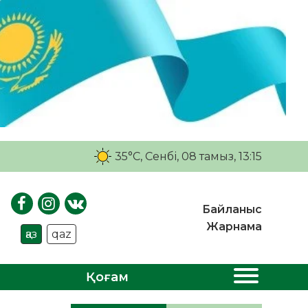
35°C
, Сенбі, 08 тамыз, 13:15
Байланыс
Жарнама
қаз
qaz
Қоғам