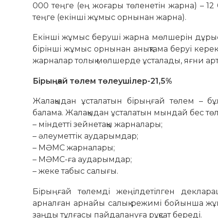
000 теңге (ең жоғары төленетін жарна) – 12
теңге (екінші жұмыс орнынан жарна).
Екінші жұмыс беруші жарна мөлшерін дұрыс
бірінші жұмыс орнынан анықтама беруі кер
жарналар толық мөлшерде ұсталады, яғни артық 
Бірыңғай төлем төлеушілер-21,5%
Жалақыдан ұсталатын бірыңғай төлем – бұл
балама. Жалақыдан ұсталатын мындай бес төле
– міндетті зейнетақы жарналары;
– әлеуметтік аударымдар;
– МӘМС жарналары;
– МӘМС-ға аударымдар;
– жеке табыс салығы.
Бірыңғай төлемді жеңілдетілген деклар
арналған арнайы салық режимі бойынша жұм
заңды тұлғасы пайдалануға рұқсат береді.