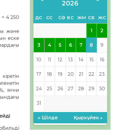
2026
= 4 250
ДС
СС
СӘ
БС
ЖМ
СБ
ЖС
1
2
лы және
нын еске
лардағы
8
3
4
5
6
7
9
10
11
12
13
14
15
16
17
18
19
20
21
22
23
кіретін
ленетін
24
25
26
27
28
29
30
%, яғни
лдындағы
31
ейді
« Шілде
Қыркүйек »
мобильді