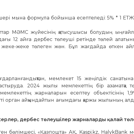
ері мына формула бойынша есептеледі: 5% * 1 ЕТЖ 
маттар МӘМС жүйесінің қатысушысы болудың ыңғай
дағы 12 айға дербес төлеуші ретінде төлей алаты
 жеке-жеке төлеген жөн. Бұл жағдайда өткен ай
ғдарланғандықтан, мемлекет 15 жеңілдік санатына 
стыруда. 2024 жылы мемлекеттің бір азаматқа тө
мемлекеттің жарналарын есептеу объектісінің 1,9
етті орган айқындайтын ағымдағы қаржы жылының а
пкерлер, дербес төлеушілер жарналарды қалай төл
ен бөлімшесі, «Қазпошта» АҚ, Kaspi.kz, HalykBank 