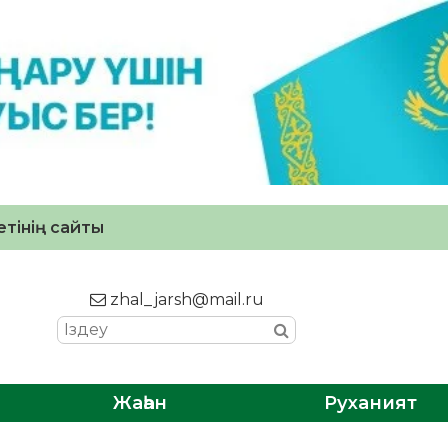
тінің сайты
zhal_jarsh@mail.ru
Жаһан
Руханият