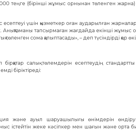
 000 теңге (бірінші жұмыс орнынан төленген жарна)
 есептеуі үшін қызметкер оған аударылған жарнала
ек. Анықтаманы тапсырмаған жағдайда екінші жұмыс
төленген сома қалыптасады», – деп түсіндірді қор өкіл
 бірқатар салық төлемдерін есептеудің стандартты
мді біріктіреді:
ация және ауыл шаруашылығы өнімдерін өндіру
ыс істейтін жеке кәсіпкер мен шағын және орта б