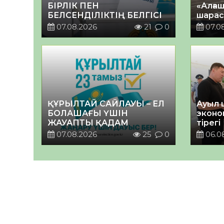
БІРЛІК ПЕН
«Алғаш
БЕЛСЕНДІЛІКТІҢ БЕЛГІСІ
шарас
07.08.2026
21
0
07.0
ҚҰРЫЛТАЙ САЙЛАУЫ – ЕЛ
Ауыл 
БОЛАШАҒЫ ҮШІН
эконо
ЖАУАПТЫ ҚАДАМ
тірегі
07.08.2026
25
0
06.0