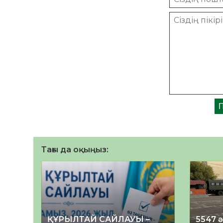
Тағы да оқыңыз:
ҚҰРЫЛТАЙ САЙЛАУЫ –
5547 