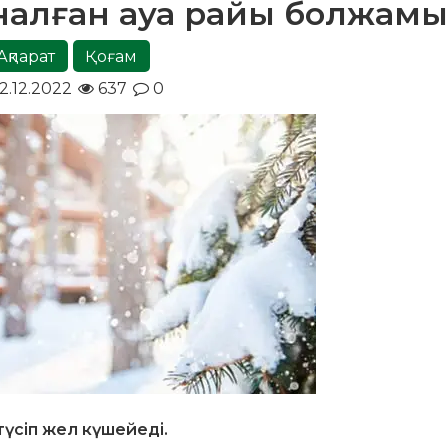
рналған ауа райы болжамы
Ақпарат
Қоғам
2.12.2022
637
0
түсіп жел күшейеді.