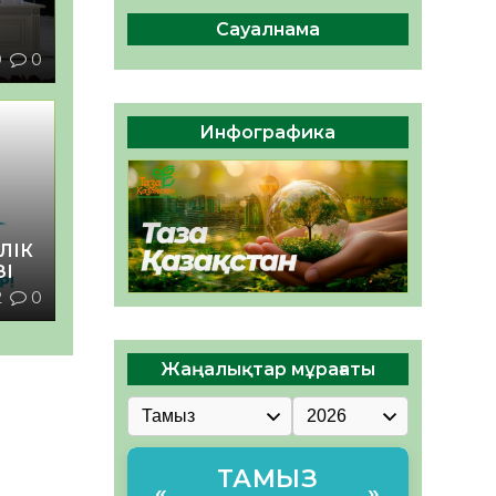
сақтау – әр азаматтың
міндеті
Сауалнама
05.08.2026
46
0
9
0
Руслан Рүстемұлы облыс
әкімінің кеңесшісі болып
Инфографика
тағайындалды
05.08.2026
43
0
ЛІК
ЗІ
2
0
Жаңалықтар мұрағаты
ТАМЫЗ
«
»