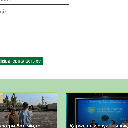
әскери бөлімінде
Қаржылық сауаттылы