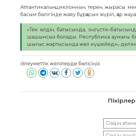
Атлантикалық циклонның терең жырасы мен
басым бөлігінде жаяу бұрқасын жүріп, қар жа
«Тек елдің батысында, оңтүстік-батысын
шашынсыз болады. Республика аумағы бойы
шығыс жартысында жел күшейеді»,-делін
Әлеуметтік желілерде бөлісіңіз:
Пікірлер