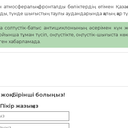
 атмосфералық фронталды бөліктердің өтімен Қазақ
уады, түнде шығыстың таулы аудандарында қалың қар тү
да солтүстік-батыс антициклонының әсерімен күн 
нша тұман түсіп, оңтүстікте, оңтүстік-шығыста көкт
ген хабарламада.
 жоқ. Бірінші болыңыз!
Пікір жазыңыз