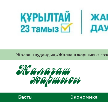
Жалағаш аудандық «Жалағаш жаршысы» газе
Басты
Экономика