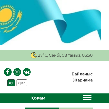
27°C
, Сенбі, 08 тамыз, 03:50
Байланыс
Жарнама
қаз
qaz
Қоғам