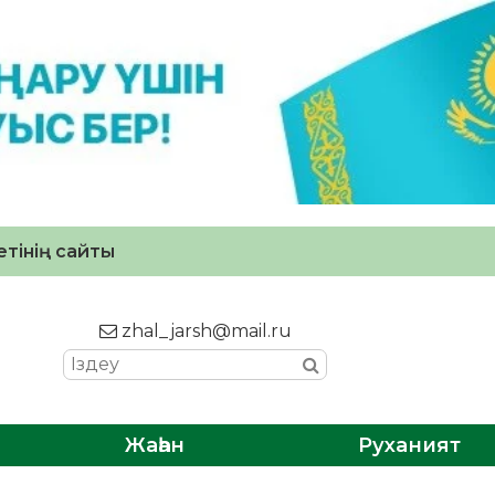
тінің сайты
zhal_jarsh@mail.ru
Жаһан
Руханият