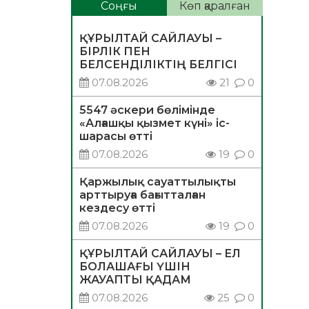
Соңғы
Көп қаралған
ҚҰРЫЛТАЙ САЙЛАУЫ –
БІРЛІК ПЕН
БЕЛСЕНДІЛІКТІҢ БЕЛГІСІ
07.08.2026
21
0
5547 әскери бөлімінде
«Алғашқы қызмет күні» іс-
шарасы өтті
07.08.2026
19
0
Қаржылық сауаттылықты
арттыруға бағытталған
кездесу өтті
07.08.2026
19
0
ҚҰРЫЛТАЙ САЙЛАУЫ – ЕЛ
БОЛАШАҒЫ ҮШІН
ЖАУАПТЫ ҚАДАМ
07.08.2026
25
0