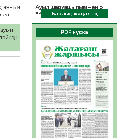
станның
Ауыл шаруашылығы – өңір
экономикасының негізгі
Барлық жаңалық
седі.
тірегі
06.08.2026
34
0
жауын-
PDF нұсқа
айғақ,
ҚОҒАМДЫҚ БЕЛСЕНДІЛІК –
ЕЛ ДАМУЫНЫҢ НЕГІЗІ
06.08.2026
32
0
ҚҰРЫЛТАЙ САЙЛАУЫ –
БОЛАШАҚҚА БАСТАР
ЖАУАПТЫ ТАҢДАУ
06.08.2026
35
0
Инфекциялық ауруларға
қарсы иммундау
жұмыстарының тиімділігі
06.08.2026
35
0
Көкжөтел ауруы туралы
06.08.2026
33
0