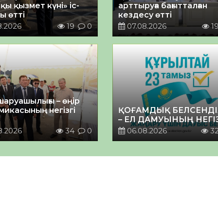
қы қызмет күні» іс-
арттыруға бағытталған
ы өтті
кездесу өтті
8.2026
19
0
07.08.2026
1
шаруашылығы – өңір
микасының негізгі
ҚОҒАМДЫҚ БЕЛСЕНДІ
– ЕЛ ДАМУЫНЫҢ НЕГІ
8.2026
34
0
06.08.2026
3