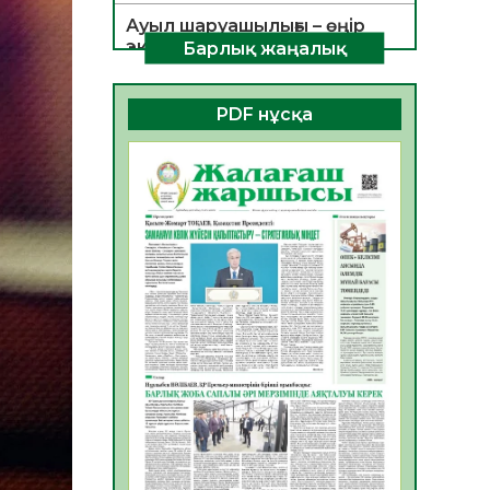
Ауыл шаруашылығы – өңір
экономикасының негізгі
Барлық жаңалық
тірегі
06.08.2026
38
0
PDF нұсқа
ҚОҒАМДЫҚ БЕЛСЕНДІЛІК –
ЕЛ ДАМУЫНЫҢ НЕГІЗІ
06.08.2026
35
0
ҚҰРЫЛТАЙ САЙЛАУЫ –
БОЛАШАҚҚА БАСТАР
ЖАУАПТЫ ТАҢДАУ
06.08.2026
37
0
Инфекциялық ауруларға
қарсы иммундау
жұмыстарының тиімділігі
06.08.2026
39
0
Көкжөтел ауруы туралы
06.08.2026
35
0