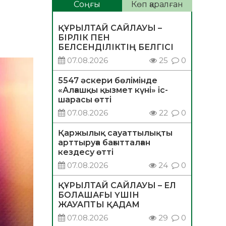
Соңғы
Көп қаралған
ҚҰРЫЛТАЙ САЙЛАУЫ –
БІРЛІК ПЕН
БЕЛСЕНДІЛІКТІҢ БЕЛГІСІ
07.08.2026
25
0
5547 әскери бөлімінде
«Алғашқы қызмет күні» іс-
шарасы өтті
07.08.2026
22
0
Қаржылық сауаттылықты
арттыруға бағытталған
кездесу өтті
07.08.2026
24
0
ҚҰРЫЛТАЙ САЙЛАУЫ – ЕЛ
БОЛАШАҒЫ ҮШІН
ЖАУАПТЫ ҚАДАМ
07.08.2026
29
0