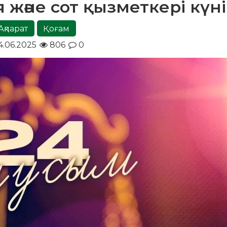
 және сот қызметкері күні
Ақпарат
Қоғам
4.06.2025
806
0