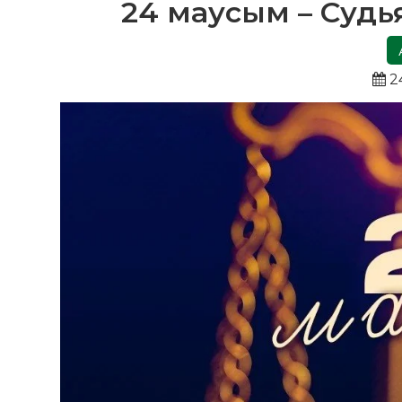
24 маусым – Судья
2