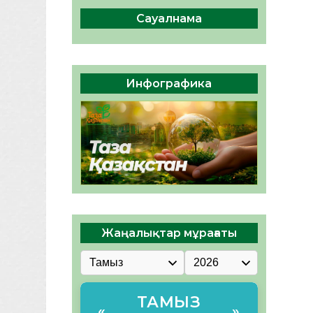
сақтау – әр азаматтың
міндеті
Сауалнама
05.08.2026
49
0
Руслан Рүстемұлы облыс
әкімінің кеңесшісі болып
Инфографика
тағайындалды
05.08.2026
46
0
Жаңалықтар мұрағаты
ТАМЫЗ
«
»