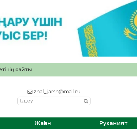
тінің сайты
zhal_jarsh@mail.ru
Жаһан
Руханият