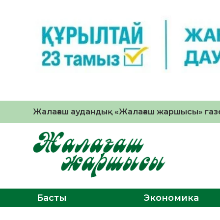
Жалағаш аудандық «Жалағаш жаршысы» газе
Басты
Экономика