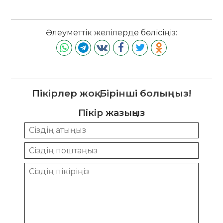
Әлеуметтік желілерде бөлісіңіз:
Пікірлер жоқ. Бірінші болыңыз!
Пікір жазыңыз