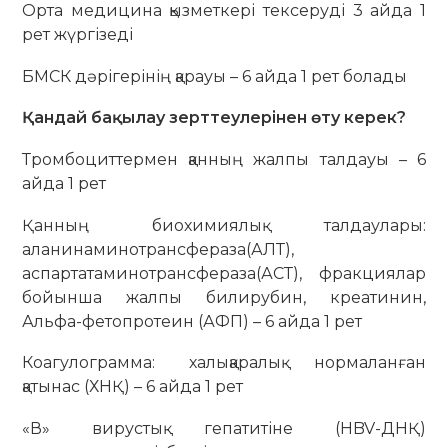
Орта медицина қызметкері тексеруді 3 айда 1
рет жүргізеді
БМСК дәрігерінің қарауы – 6 айда 1 рет болады
Қандай бақылау зерттеулерінен өту керек?
Тромбоциттермен қанның жалпы талдауы – 6
айда 1 рет
Қанның биохимиялық талдаулары:
аланинаминотрансфераза(АЛТ),
аспартатаминотрансфераза(АСТ), фракциялар
бойынша жалпы билирубин, креатинин,
Альфа-фетопротеин (АФП) – 6 айда 1 рет
Коагулограмма: халықаралық нормаланған
қатынас (ХНҚ) – 6 айда 1 рет
«В» вирустық гепатитіне (HBV-ДНҚ)