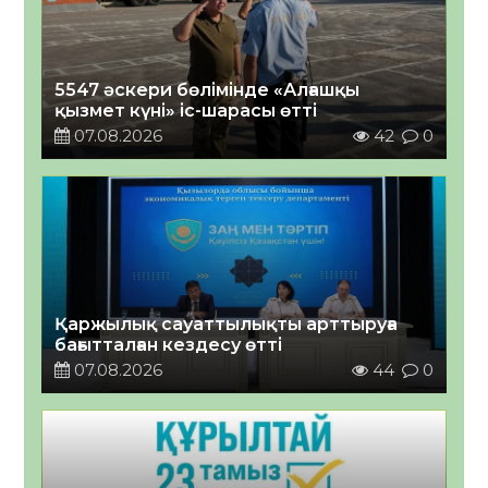
5547 әскери бөлімінде «Алғашқы
қызмет күні» іс-шарасы өтті
07.08.2026
42
0
Қаржылық сауаттылықты арттыруға
бағытталған кездесу өтті
07.08.2026
44
0