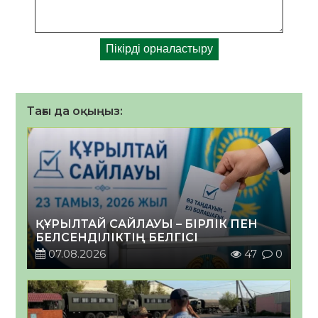
Тағы да оқыңыз:
ҚҰРЫЛТАЙ САЙЛАУЫ – БІРЛІК ПЕН
БЕЛСЕНДІЛІКТІҢ БЕЛГІСІ
07.08.2026
47
0