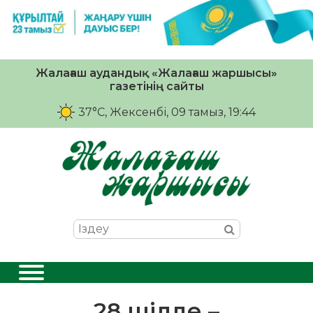
Жалағаш аудандық «Жалағаш жаршысы»
газетінің сайты
37°C
, Жексенбі, 09 тамыз, 19:44
28 шілде –