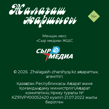
16+
Меншік иесі:
«Сыр медиа» ЖШС
© 2026 . Zhalagash-zharshysy.kz ақпараттық
агенттігі.
Қазақстан Республикасы Ақпарат және
Қоғамдық даму министрлігі,Ақпарат
комитетінің тіркеу туралы №
KZ91VPY00052420 куәлігі 21.07.2022 жылы
берілген