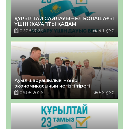
ҚҰРЫЛТАЙ САЙЛАУЫ – ЕЛ БОЛАШАҒЫ
ҮШІН ЖАУАПТЫ ҚАДАМ
07.08.2026
49
0
Ауыл шаруашылығы – өңір
экономикасының негізгі тірегі
06.08.2026
56
0