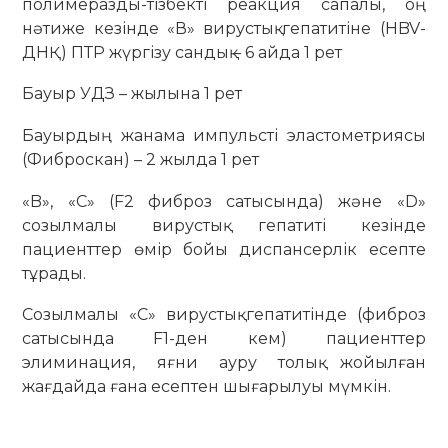
полимеразды-тізбекті реакция сапалы, оң
нәтиже кезінде «В» вирустық гепатитіне (HBV-
ДНҚ) ПТР жүргізу сандық – 6 айда 1 рет
Бауыр УДЗ – жылына 1 рет
Бауырдың жанама импульсті эластометриясы
(Фиброскан) – 2 жылда 1 рет
«B», «С» (F2 фиброз сатысында) және «D»
созылмалы вирустық гепатиті кезінде
пациенттер өмір бойы диспансерлік есепте
тұрады.
Созылмалы «С» вирустық гепатитінде (фиброз
сатысында F1-ден кем) пациенттер
элиминация, яғни ауру толық жойылған
жағдайда ғана есептен шығарылуы мүмкін.