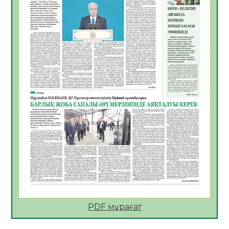
Көкжөтел ауруы туралы
06.08.2026
56
0
АПВ вакцинасы туралы мәлімет
06.08.2026
57
0
Open Air: Қызылорда облысы полиция
департаменті 20 мыңнан астам
көрерменнің қауіпсіздігін қамтамасыз етті
06.08.2026
67
0
ҚЫЗЫЛОРДАДА «САНАЛЫ ҰРПАҚ –
ЖАРҚЫН БОЛАШАҚ» АТТЫ КЕҢЕЙТІЛГЕН
МӘЖІЛІС ӨТТІ
05.08.2026
68
0
Қазақстан Орталық Азиядағы көшуге ең
қолайлы ел атанды
05.08.2026
70
0
PDF мұрағат
Өрт қауіпсіздігі талаптарын сақтау – әр