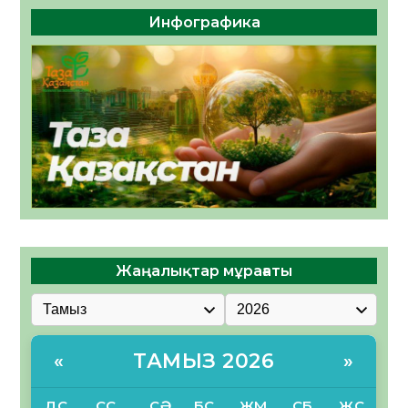
Инфографика
Жаңалықтар мұрағаты
ТАМЫЗ 2026
«
»
ДС
СС
СӘ
БС
ЖМ
СБ
ЖС