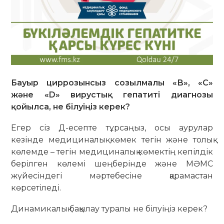
Бауыр циррозынсыз созылмалы «В», «С»
және «D» вирустық гепатиті диагнозы
қойылса, не білуіңіз керек?
Егер сіз Д-есепте тұрсаңыз, осы аурулар
кезінде медициналық көмек тегін және толық
көлемде – тегін медициналық көмектің кепілдік
берілген көлемі шеңберінде және МӘМС
жүйесіндегі мәртебесіне қарамастан
көрсетіледі.
Динамикалық бақылау туралы не білуіңіз керек?