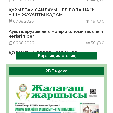
ҚҰРЫЛТАЙ САЙЛАУЫ – ЕЛ БОЛАШАҒЫ
ҮШІН ЖАУАПТЫ ҚАДАМ
07.08.2026
49
0
Ауыл шаруашылығы – өңір экономикасының
негізгі тірегі
06.08.2026
56
0
ҚОҒАМДЫҚ БЕЛСЕНДІЛІК – ЕЛ
Барлық жаңалық
ДАМУЫНЫҢ НЕГІЗІ
06.08.2026
54
0
PDF нұсқа
ҚҰРЫЛТАЙ САЙЛАУЫ – БОЛАШАҚҚА
БАСТАР ЖАУАПТЫ ТАҢДАУ
06.08.2026
56
0
Инфекциялық ауруларға қарсы иммундау
жұмыстарының тиімділігі
06.08.2026
58
0