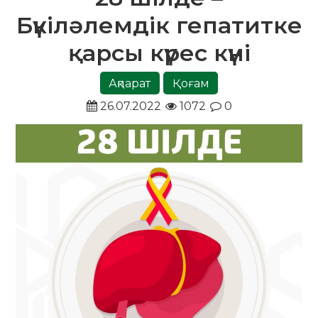
Бүкіләлемдік гепатитке
қарсы күрес күні
Ақпарат
Қоғам
26.07.2022
1072
0