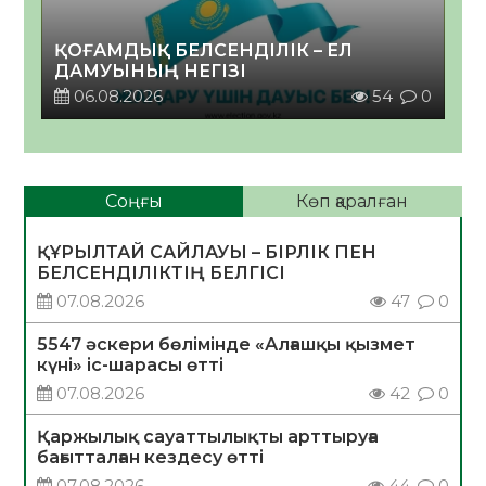
ҚОҒАМДЫҚ БЕЛСЕНДІЛІК – ЕЛ
ДАМУЫНЫҢ НЕГІЗІ
06.08.2026
54
0
Соңғы
Көп қаралған
ҚҰРЫЛТАЙ САЙЛАУЫ – БІРЛІК ПЕН
БЕЛСЕНДІЛІКТІҢ БЕЛГІСІ
07.08.2026
47
0
5547 әскери бөлімінде «Алғашқы қызмет
күні» іс-шарасы өтті
07.08.2026
42
0
Қаржылық сауаттылықты арттыруға
бағытталған кездесу өтті
07.08.2026
44
0