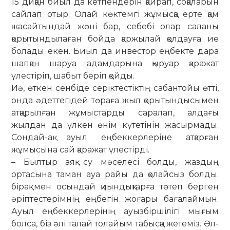
15 диқан биыл да кетпендерін қайрап, соқаларын
сай­лап отыр. Олай көктемгі жұмысқа ерте қам
жасайтындай жөні бар, се­бебі олар саланы
қорытындылаған бойда қаржылай қолдауға ие
болады екен. Биыл да инвестор еңбекте дара
шап­қан шаруа адамдарына қыруар қара­жат
үлестіріп, шабыт беріп қойды.
Иә, өткен сенбіде серіктестіктің са­бантойы өтті,
онда әдеттегідей төраға жыл қорытындысымен
атқарылған жұ­мыс­тарды саралап, алдағы
жылдан да үлкен өнім күтетінін жасырмады.
Сон­дай-ақ ауыл еңбеккерлеріне атқарған
жұмысына сай қаражат үлестірді.
– Былтыр аяқ су мәселесі болды, жаздың
ортасына таман ауа райы да қолайсыз болды.
бірақ мен осын­дай қиындықтарға төтеп берген
әріп­­­тес­­терімнің еңбегін жоғары баға­лай­мын.
Ауыл еңбеккерлерінің ау­­ыз­­­­­­біршілігі мығым
болса, біз әлі та­­лай толайым табысқа жетеміз. Әл­