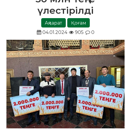
үлестірілді
Ақпарат
Қоғам
04.01.2024
905
0