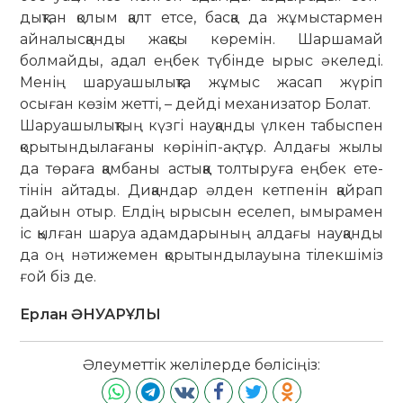
дықтан қолым қалт етсе, басқа да жұмыстармен
айналысқанды жақсы көре­мін. Шаршамай
болмайды, адал еңбек түбінде ырыс әкеледі.
Менің ша­руа­шылықта жұмыс жасап жүріп
осыған көзім жетті, – дейді механизатор Болат.
Шаруашылықтың күзгі науқанды үлкен табыспен
қорытындылағаны кө­рініп-ақ тұр. Алдағы жылы
да төраға қамбаны астыққа толтыруға еңбек ете­
тінін айтады. Диқандар әлден кетпенін қайрап
дайын отыр. Елдің ырысын еселеп, ымырамен
іс қылған шаруа адамдарының алдағы науқанды
да оң нәтижемен қорытындылауына тілек­шіміз
ғой біз де.
Ерлан ӘНУАРҰЛЫ
Әлеуметтік желілерде бөлісіңіз: