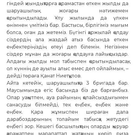
гін­дей қиындықтарға қарамастан өт­кен жылды да
шаруашылық жоғары нәти­жемен
қорытындылады. Ұлу жылын­да да үлкен
өнімнен үмітіміз бар. Бастысы, бірлігіміз мығым
болса, оған да жетеміз. Бүгінгі қаржылай қолдау
сіздердің ала жаздай атыз басында еткен
еңбектеріңіздің өтеуі деп білемін. Негізінен
сіздер мұнан да жоғары қол­дауға лайықсыздар.
Алдағы жылды мол табыспен қорытындыласақ,
ол күннің де ауылы алыс емес деп ой­лаймын, –
дейді төраға Қанат Ниетқұлов.
Айта кетейік, шаруашылықта 3 бригада бар.
Маусымында егіс басында біз де барғанбыз.
Олар уақытпен, ауа райының қолайсыздығымен
сана­суды білмейді, тек еңбек, еңбек және
еңбек. Қара жұмыспен шираған дала
дарабоздарының толайым табыс­қа жетудегі
еңбегі зор. Кешегі басшы­лық­тың оларды қыруар
қаражатпен мара­паттап жатқанын көріп риза