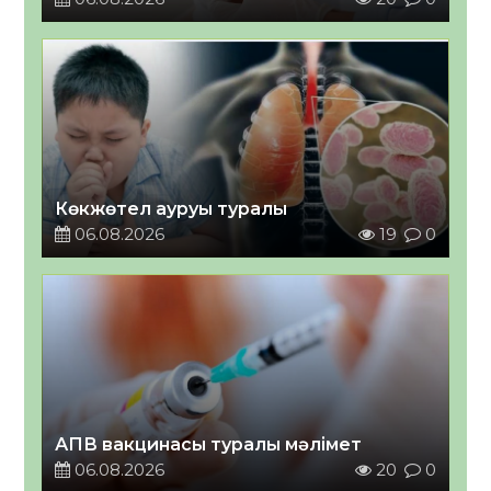
Көкжөтел ауруы туралы
06.08.2026
19
0
АПВ вакцинасы туралы мәлімет
06.08.2026
20
0