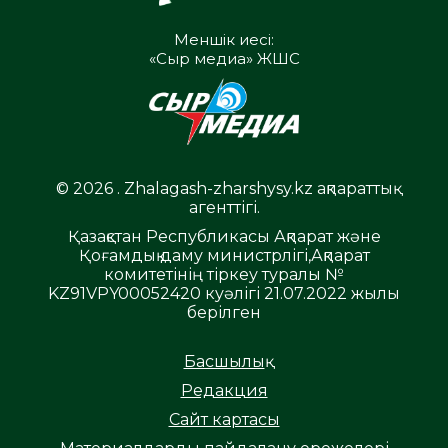
Меншік иесі:
«Сыр медиа» ЖШС
© 2026 . Zhalagash-zharshysy.kz ақпараттық
агенттігі.
Қазақстан Республикасы Ақпарат және
Қоғамдық даму министрлігі,Ақпарат
комитетінің тіркеу туралы №
KZ91VPY00052420 куәлігі 21.07.2022 жылы
берілген
Басшылық
Редакция
Сайт картасы