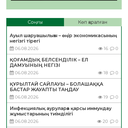
Соңғы
Көп қаралған
Ауыл шаруашылығы – өңір экономикасының
негізгі тірегі
06.08.2026
16
0
ҚОҒАМДЫҚ БЕЛСЕНДІЛІК – ЕЛ
ДАМУЫНЫҢ НЕГІЗІ
06.08.2026
18
0
ҚҰРЫЛТАЙ САЙЛАУЫ – БОЛАШАҚҚА
БАСТАР ЖАУАПТЫ ТАҢДАУ
06.08.2026
19
0
Инфекциялық ауруларға қарсы иммундау
жұмыстарының тиімділігі
06.08.2026
20
0