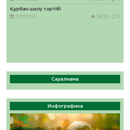
ҚОСЫЛҒАН ҮЛЕС
Құрбан шалу тәртібі
05.08.2026
37
0
11.07.2022
182211
0
Сауалнама
Инфографика