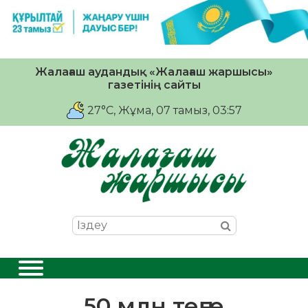
Жалағаш аудандық «Жалағаш жаршысы»
газетінің сайты
27°C
, Жұма, 07 тамыз, 03:57
50 млн теңге