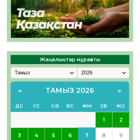
Жаңалықтар мұрағаты
ТАМЫЗ 2026
«
»
ДС
СС
СӘ
БС
ЖМ
СБ
ЖС
1
2
7
3
4
5
6
8
9