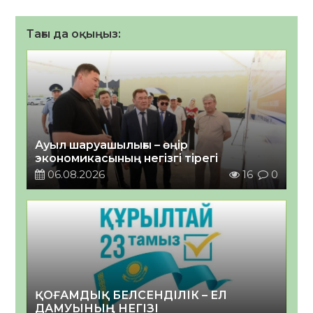
Тағы да оқыңыз:
Ауыл шаруашылығы – өңір
экономикасының негізгі тірегі
06.08.2026
16
0
ҚОҒАМДЫҚ БЕЛСЕНДІЛІК – ЕЛ
ДАМУЫНЫҢ НЕГІЗІ