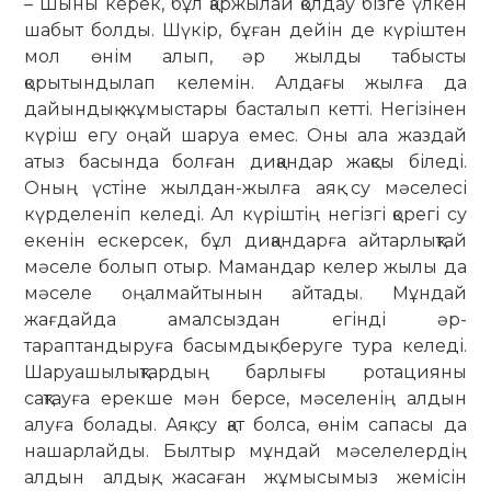
– Шыны керек, бұл қаржылай қол­дау бізге үлкен
шабыт болды. Шүкір, бұған дейін де күріштен
мол өнім алып, әр жылды табысты
қорытындылап ке­лемін. Алдағы жылға да
дайындық жұ­мыстары басталып кетті. Негізінен
күріш егу оңай шаруа емес. Оны ала жаздай
атыз басында болған диқандар жақсы біледі.
Оның үстіне жылдан-жылға аяқ су мәселесі
күрделеніп келеді. Ал кү­ріштің негізгі қорегі су
екенін ескерсек, бұл диқандарға айтарлықтай
мәселе болып отыр. Мамандар келер жылы да
мәселе оңалмайтынын айтады. Мұн­дай
жағдайда амалсыздан егінді әр­
тараптандыруға басымдық беруге тура келеді.
Шаруашылықтардың бар­лығы ротацияны
сақтауға ерекше мән берсе, мәселенің алдын
алуға болады. Аяқ су қат болса, өнім сапасы да
нашарлайды. Былтыр мұндай мәселелердің
алдын алдық, жасаған жұмысымыз жемісін