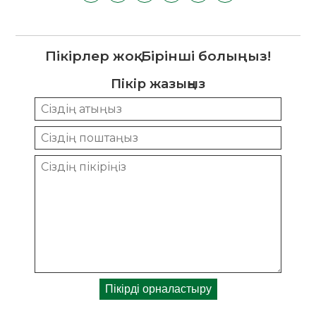
Пікірлер жоқ. Бірінші болыңыз!
Пікір жазыңыз