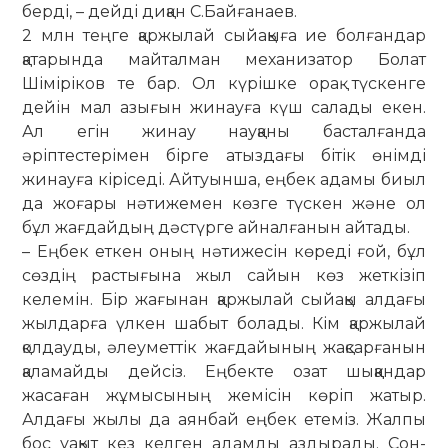
берді, – дейді диқан С.Байғанаев.
2 млн теңге қаржылай сыйақыға ие болғандар
қатарында майталман механизатор Болат
Шіміріков те бар. Ол күрішке орақ түскенге
дейін мал азығын жинауға күш салады екен.
Ал егін жинау науқаны басталғанда
әріптестерімен бірге атыздағы бітік өнімді
жинауға кірі­седі. Айтуынша, еңбек адамы биыл
да жоғары нәтижемен көзге түскен және ол
бұл жағдайдың дәстүрге айналғанын айтады.
– Еңбек еткен оның нәтижесін кө­реді ғой, бұл
сөздің растығына жыл сайын көз жеткізіп
келемін. Бір жағынан қаржылай сыйақы алдағы
жылдарға үлкен шабыт болады. Кім қаржылай
қолдауды, әлеуметтік жағдайының жақ­сарғанын
қаламайды дейсіз. Еңбекте озат шыққандар
жасаған жұмысының жемісін көріп жатыр.
Алдағы жылы да аянбай еңбек етеміз. Жалпы
бос уақыт кез келген адамды аздырады. Сон­