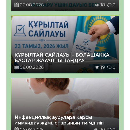
06.08.2026
18
0
ҚҰРЫЛТАЙ САЙЛАУЫ – БОЛАШАҚҚА
БАСТАР ЖАУАПТЫ ТАҢДАУ
06.08.2026
19
0
Инфекциялық ауруларға қарсы
иммундау жұмыстарының тиімділігі
06.08.2026
20
0