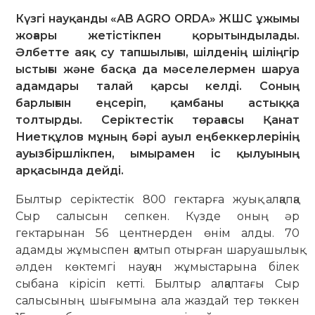
Күзгі науқанды «AB AGRO ORDA» ЖШС ұжымы
жоғары жетістікпен қорытындылады.
Әлбетте аяқ су тапшылығы, шілденің шіліңгір
ыстығы және басқа да мәселелермен шаруа
адамдары талай қарсы келді. Соның
барлығын еңсеріп, қамбаны астыққа
толтырды. Серіктестік төрағасы Қанат
Ниетқұлов мұның бәрі ауыл еңбеккерлерінің
ауызбіршлікпен, ымырамен іс қылуының
арқасында дейді.
Былтыр серіктестік 800 гектарға жуық алқапқа
Сыр салысын сепкен. Күзде оның әр
гектарынан 56 центнерден өнім алды. 70
адамды жұмыспен қам­тып отырған шаруашылық
әл­ден көктемгі науқан жұмыстарына білек
сыбана кірісіп кетті. Былтыр алқап­тағы Сыр
салысының шығымына ала жаздай тер төккен