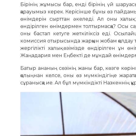
Бірінің жұмысы бар, енді бірінің үй шаруас
қарауымыз керек. Керісінше бұны өз пайдамы
өнімдерін сырттан әке­леді. Ал оны халы
өндірілген өнімдермен тол­тыр­масқа? Осы сау
оны бастап кетуге жеткіліксіз еді. Осыла
комиссия отырысында жарқын жобам қолдау т
жергілікті халық өзімізде өнді­рілген ұн 
Жаңадария мен Еңбекті де мұндай өнімдерме
Батыр ананың сөзінің жаны бар, көзге көрін
қолыңнан келсе, оны өз мүмкіндігіңе жарат
сұранысқа ие. Ал бұл мүмкіндікті Назкеннің құр 