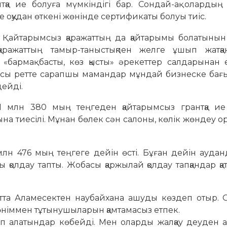
қа ие болуға мүмкіндігі бар. Сондай-ақ олардың 
 оқудан өткені жөнінде сертификаты болуы тиіс.
к. Қайта­рым­сыз қаражаттың да қайтарымы болатыны
аражаттың тамыр-таныс­тық­пен желге ұшып жатқ
бармақ басты, көз қысты» әрекеттер сал­дарынан е
. Осы ретте сарапшы мамандар мұндай бизнеске ба­ғ
ейді.
1 млн 380 мың теңгеден қайтарымсыз грантқа ие
 тиесілі. Мұнан бөлек сән салоны, көлік жөндеу о
млн 476 мың теңгеге дейін өсті. Бұған дейін аудан
қолдау тапты. Жобасы қаржылай қолдау тапқандар қ
тта Аламесектен наубайхана ашуды көздеп отыр. Ол
лы өніммен тұтынушыларын қамтамасыз етпек.
п алатындар көбейді. Мен оларды жалқау деуден а