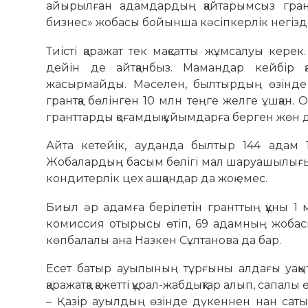
айырылған адамдардың қайта­рымсыз грант
бизнес» жобасы бойынша кәсіпкерлік негізде
Тиісті қаражат тек мақсатты жұмсалуы кере
дейін де айтқанбыз. Мамандар кейбір қ
жасырмайды. Мәселен, былтырдың өзінде «
грантқа бөлінген 10 млн теңге желге ұшқан
гранттарды қоғамдық ұйымдарға берген жөн д
Айта кетейік, ауданда былтыр 144 адам 
Жобалардың басым бөлігі мал шаруашылығына
кондитерлік цех ашқандар да жоқ емес.
Биыл әр адамға берілетін гранттың құны 1 
комиссия отырысы өтіп, 69 адамның жобасы 
көпбалалы ана Назкен Сұлтанова да бар.
Есет батыр ауылының тұрғыны алдағы уақы
қаражатқа қажетті құрал-жабдықтар алып, сапа
– Қазір ауылдың өзінде дүкеннен нан саты