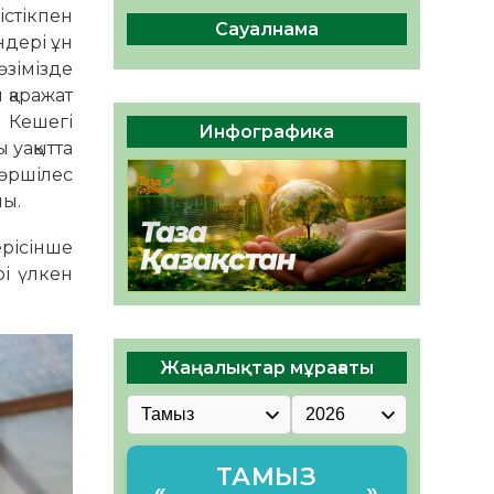
сақтау – әр азаматтың
істікпен
міндеті
Сауалнама
ндері ұн
05.08.2026
58
0
зімізде
 қаражат
Руслан Рүстемұлы облыс
. Кешегі
әкімінің кеңесшісі болып
Инфографика
тағайындалды
 уақытта
05.08.2026
53
0
көршілес
ны.
ерісінше
рі үлкен
Жаңалықтар мұрағаты
ТАМЫЗ
«
»