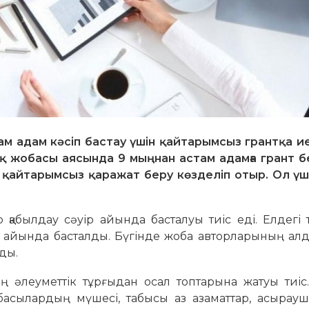
ам адам кәсіп бастау үшін қайтарымсыз грантқа ие
 жобасы аясында 9 мыңнан астам адамға грант бе
қ қайтарымсыз қаражат беру көзделіп отыр. Ол үш
 қабылдау сәуір айында басталуы тиіс еді. Елдегі
айында басталды. Бүгінде жоба авторларының алд
ды.
ың әлеуметтік тұрғыдан осал топтарына жатуы тиі
отбасылардың мүшесі, табысы аз азаматтар, асырау