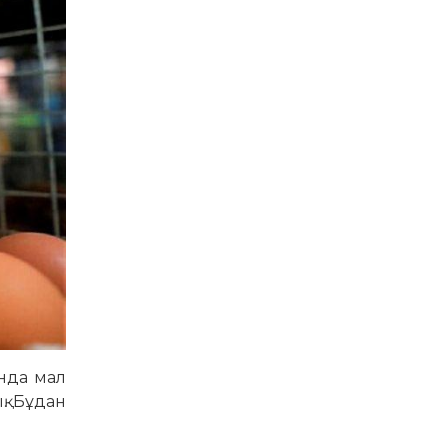
ында мал
қ. Бұдан