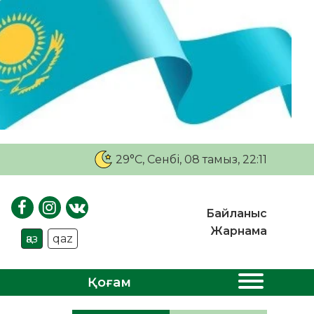
29°C
, Сенбі, 08 тамыз, 22:11
Байланыс
Жарнама
қаз
qaz
Қоғам