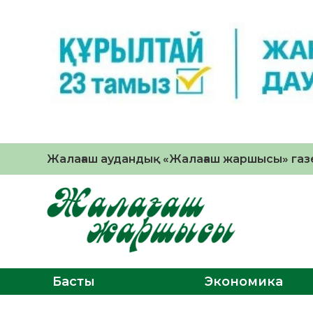
Жалағаш аудандық «Жалағаш жаршысы» газе
Басты
Экономика