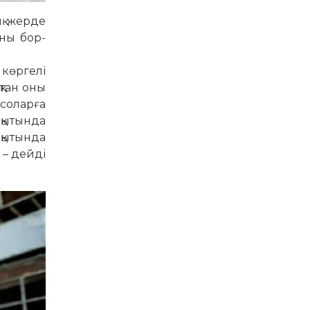
ық жерде
оны бор­
 көргелі
қтан оны
 соларға
қытында
ақытында
 – дейді