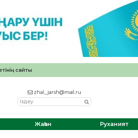
тінің сайты
zhal_jarsh@mail.ru
Жаһан
Руханият