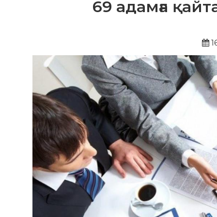
69 адамға қай
1