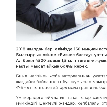
2018 жылдан бері елімізде 150 мыңнан аст
Былтырдың өзінде «Бизнес бастау» ұлттық
Ал биыл 4500 адамға 1,5 млн теңгеге жуы
нақты, мақсат айқын болуы керек.
Биыл негізінен жоба авторларынан құжаттар
жағдайға байланысты бұл жұмыстар мамыр 
476 мың теңгеден қайтарымсыз грантқа ие бол
Үміткерлерге қойылатын талап олар халықт
мүмкіндігі шек­теулі жандар, көпбалалы 