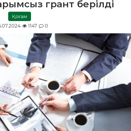
тарымсыз грант берілді
Қоғам
6.07.2024
1147
0