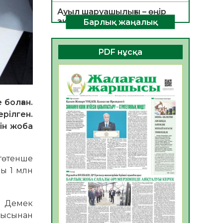
Ауыл шаруашылығы – өңір
экономикасының негізгі
Барлық жаңалық
тірегі
06.08.2026
45
0
PDF нұсқа
ҚОҒАМДЫҚ БЕЛСЕНДІЛІК –
ЕЛ ДАМУЫНЫҢ НЕГІЗІ
06.08.2026
42
0
 болған.
ҚҰРЫЛТАЙ САЙЛАУЫ –
рілген.
БОЛАШАҚҚА БАСТАР
ЖАУАПТЫ ТАҢДАУ
ін жоба
06.08.2026
44
0
Инфекциялық ауруларға
 төтенше
қарсы иммундау
ы 1 млн
жұмыстарының тиімділігі
06.08.2026
47
0
с. Демек
Көкжөтел ауруы туралы
шысынан
06.08.2026
43
0