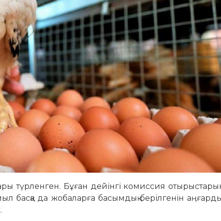
алары түрленген. Бұған дейінгі комиссия отырыстар
л басқа да жобаларға басымдық берілгенін аңғарды
.