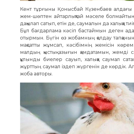
Кент тұрғыны Қонысбай Күзенбаев алдағы у
жем-шөптен айтарлықтай мәселе болмайтынын
дақылап сатып, етін де, саумалын да халыққа т
Бұл бағдарлама кәсіп бастаймын деген ада
отырмын. Бүгін өз жобамның қолдау тапқанын 
мақсатты жұмсап, кәсібімнің жемісін көре
малдың қыстық азығын қамдатамын, жемді 
құлынды биелер сауып, халыққа саумал сат
жұрттың саумал іздеп жүргенін де көрдік. А
жоба авторы.