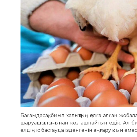
Бағамдасақ, биыл халықтың қолға алған жоб
шаруашылығынан көз ашпайтын едік. Ал биы
елдің іс бастауда ізденгенін аңғару қиын емес