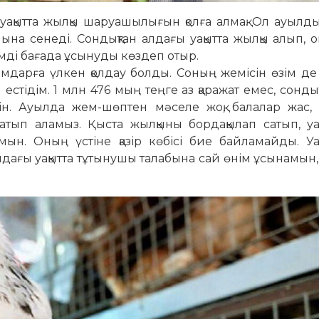
ақытта жылқы шаруашылығын қолға алмақ. Ол ауылд
а се­неді. Сондықтан алдағы уақытта жылқы алып, 
иімді бағада ұсынуды көздеп отыр.
мдарға үлкен қолдау болды. Соның жемісін өзім де
естідім. 1 млн 476 мың теңге аз қаражат емес, сонды
мін. Ауылда жем-шөптен мәселе жоқ, балалар жас,
сатып аламыз. Қыста жылқыны бордақылап сатып, уа
амын. Оның үстіне қазір көбісі бие байламайды. У
лдағы уақытта тұтынушы талабына сай өнім ұсынамын,