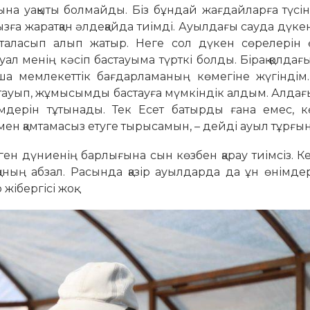
ына уақыты болмайды. Біз бұндай жағдайларға түсін
зға жаратқан әлдеқайда тиімді. Ауылдағы сауда дүке
қ таласып алып жатыр. Неге сол дүкен сөрелерін ө
ал менің кәсіп бастауыма түрткі болды. Бірақ қолдағы
йша мемлекеттік бағдарламаның көмегіне жүгіндім
ауып, жұмысымды бастауға мүмкіндік алдым. Алдағы
өнімдерін тұтынады. Тек Есет батырды ғана емес, 
н қамтамасыз етуге тырысамын, – дейді ауыл тұрғы
ген дүниенің барлығына сын көзбен қарау тиімсіз. К
қаның абзал. Расында қазір ауылдарда да ұн өнімде
жібергісі жоқ.