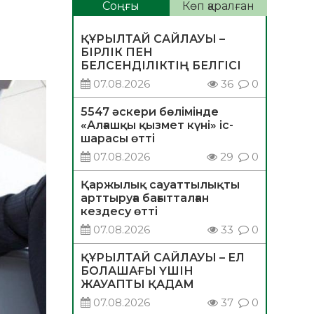
Соңғы
Көп қаралған
ҚҰРЫЛТАЙ САЙЛАУЫ –
БІРЛІК ПЕН
БЕЛСЕНДІЛІКТІҢ БЕЛГІСІ
07.08.2026
36
0
5547 әскери бөлімінде
«Алғашқы қызмет күні» іс-
шарасы өтті
07.08.2026
29
0
Қаржылық сауаттылықты
арттыруға бағытталған
кездесу өтті
07.08.2026
33
0
ҚҰРЫЛТАЙ САЙЛАУЫ – ЕЛ
БОЛАШАҒЫ ҮШІН
ЖАУАПТЫ ҚАДАМ
07.08.2026
37
0