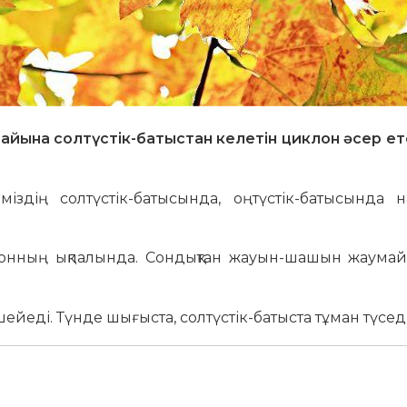
 райына солтүстік-батыстан келетін циклон әсер ет
здің солтүстік-батысында, оңтүстік-батысында н
лонның ықпалында. Сондықтан жауын-шашын жаумай
еді. Түнде шығыста, солтүстік-батыста тұман түседі