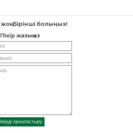
 жоқ. Бірінші болыңыз!
Пікір жазыңыз