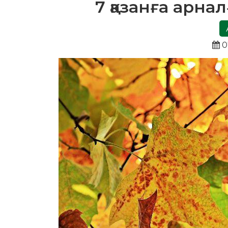
7 қазанға арн
0