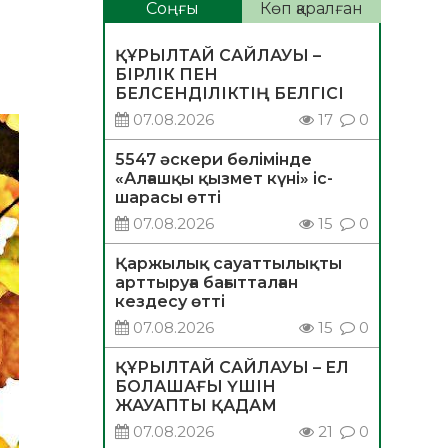
Соңғы
Көп қаралған
ҚҰРЫЛТАЙ САЙЛАУЫ –
БІРЛІК ПЕН
БЕЛСЕНДІЛІКТІҢ БЕЛГІСІ
07.08.2026
17
0
5547 әскери бөлімінде
«Алғашқы қызмет күні» іс-
шарасы өтті
07.08.2026
15
0
Қаржылық сауаттылықты
арттыруға бағытталған
кездесу өтті
07.08.2026
15
0
ҚҰРЫЛТАЙ САЙЛАУЫ – ЕЛ
БОЛАШАҒЫ ҮШІН
ЖАУАПТЫ ҚАДАМ
07.08.2026
21
0