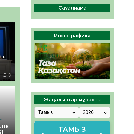
сақтау – әр азаматтың
міндеті
Сауалнама
05.08.2026
44
0
Руслан Рүстемұлы облыс
әкімінің кеңесшісі болып
Инфографика
тағайындалды
05.08.2026
41
0
қты
5
0
Жаңалықтар мұрағаты
ЛІК
ТАМЫЗ
ЗІ
«
»