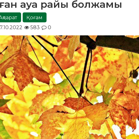
алған ауа райы болжамы
Ақпарат
Қоғам
7.10.2022
583
0