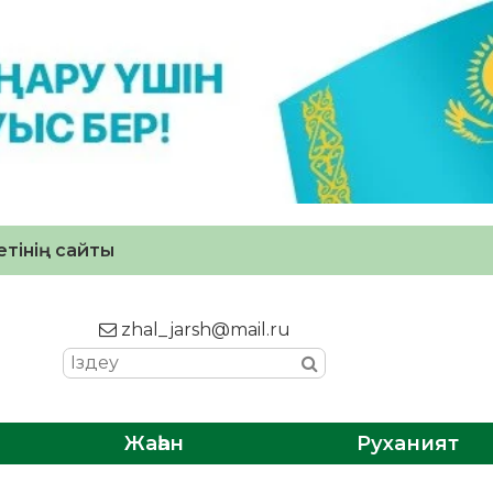
тінің сайты
zhal_jarsh@mail.ru
Жаһан
Руханият