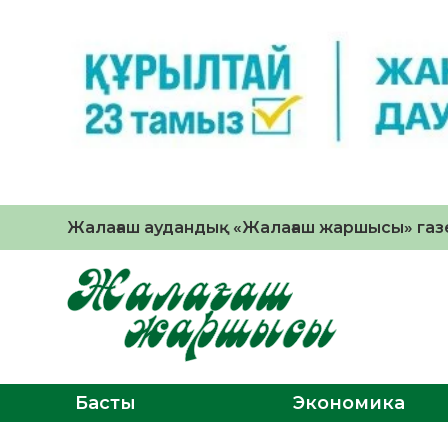
Жалағаш аудандық «Жалағаш жаршысы» газе
Басты
Экономика