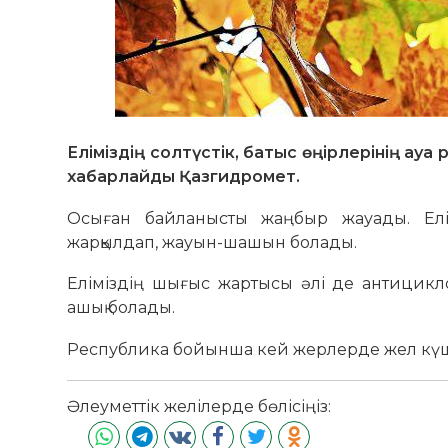
Еліміздің солтүстік, батыс өңірлерінің ауа
хабарлайды Қазгидромет.
Осыған байланысты жаңбыр жауады. Елімі
жарқылдап, жауын-шашын болады.
Еліміздің шығыс жартысы әлі де антицик
ашық болады.
Республика бойынша кей жерлерде жел күшей
Әлеуметтік желілерде бөлісіңіз: