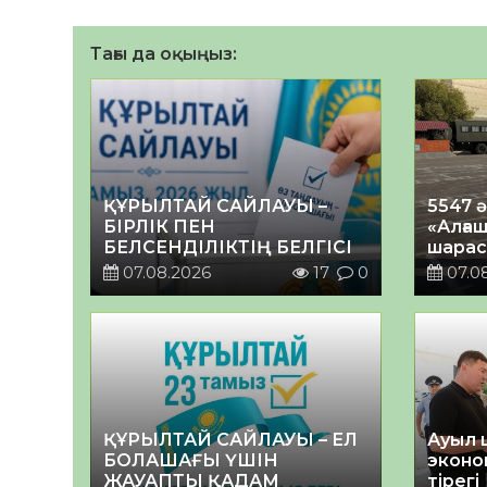
Тағы да оқыңыз:
ҚҰРЫЛТАЙ САЙЛАУЫ –
5547 
БІРЛІК ПЕН
«Алғаш
БЕЛСЕНДІЛІКТІҢ БЕЛГІСІ
шарас
07.08.2026
17
0
07.0
ҚҰРЫЛТАЙ САЙЛАУЫ – ЕЛ
Ауыл 
БОЛАШАҒЫ ҮШІН
эконо
ЖАУАПТЫ ҚАДАМ
тірегі