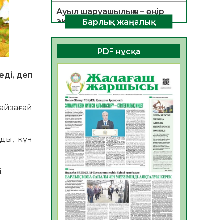
Ауыл шаруашылығы – өңір
экономикасының негізгі
Барлық жаңалық
тірегі
06.08.2026
31
0
PDF нұсқа
ҚОҒАМДЫҚ БЕЛСЕНДІЛІК –
ЕЛ ДАМУЫНЫҢ НЕГІЗІ
еді, деп
06.08.2026
30
0
ҚҰРЫЛТАЙ САЙЛАУЫ –
айзағай
БОЛАШАҚҚА БАСТАР
ЖАУАПТЫ ТАҢДАУ
06.08.2026
32
0
ды, күн
Инфекциялық ауруларға
қарсы иммундау
.
жұмыстарының тиімділігі
06.08.2026
33
0
Көкжөтел ауруы туралы
06.08.2026
30
0