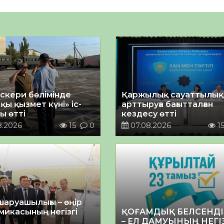
әскери бөлімінде
Қаржылық сауаттылы
қы қызмет күні» іс-
арттыруға бағытталған
ы өтті
кездесу өтті
8.2026
15
0
07.08.2026
1
шаруашылығы – өңір
микасының негізгі
ҚОҒАМДЫҚ БЕЛСЕНДІ
– ЕЛ ДАМУЫНЫҢ НЕГІ