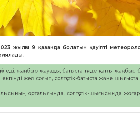
23 жылғы 9 қазанда болатын қауіпті метеорол
ариялады.
тіледі: жаңбыр жауады; батыста түнде қатты жаңбыр 
кпінді жел соғып, солтүстік-батыста және шығыста
облысының орталығында, солтүстік-шығысында жоға