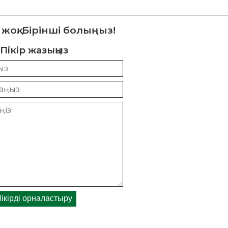
 жоқ. Бірінші болыңыз!
Пікір жазыңыз