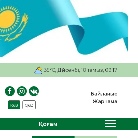
35°C
, Дүйсенбі, 10 тамыз, 09:17
Байланыс
Жарнама
қаз
qaz
Қоғам