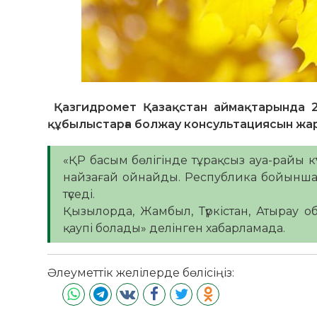
Қазгидромет Қазақстан аймақтарында 20
құбылыстарға болжау консультациясын ж
«ҚР басым бөлігінде тұрақсыз ауа-райы кү
найзағай ойнайды. Республика бойынша е
түседі.
Қызылорда, Жамбыл, Түркістан, Атырау 
қаупі болады» делінген хабарламада.
Әлеуметтік желілерде бөлісіңіз: