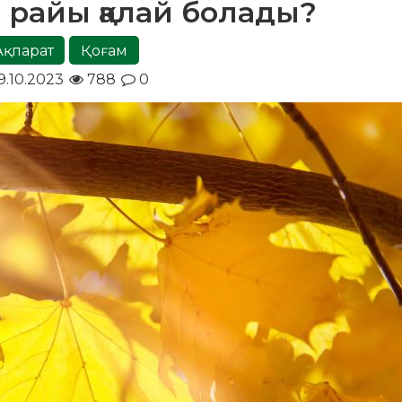
н райы қалай болады?
Ақпарат
Қоғам
9.10.2023
788
0