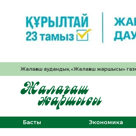
Жалағаш аудандық «Жалағаш жаршысы» газе
Басты
Экономика