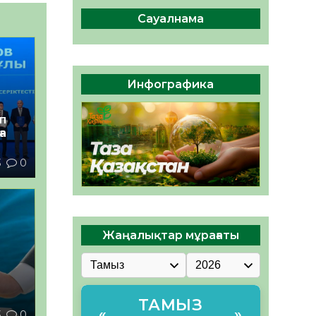
БОЛАШАҚҚА БАСТАР
ЖАУАПТЫ ТАҢДАУ
Сауалнама
06.08.2026
65
0
Инфекциялық ауруларға
қарсы иммундау
Инфографика
жұмыстарының тиімділігі
06.08.2026
66
0
іп
а
3
0
Жаңалықтар мұрағаты
ТАМЫЗ
«
»
3
0