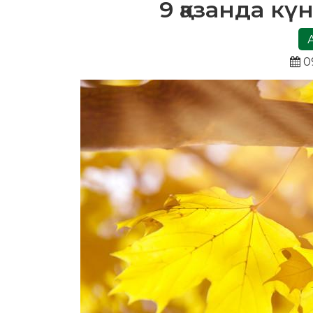
9 қазанда кү
0