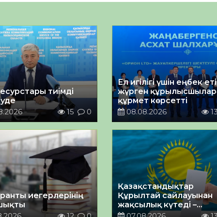
Ел игілігі үшін еңбек ет
есурстары тиімді
жүрген құрылысшыларғ
луде
құрмет көрсетті
8.2026
15
0
08.08.2026
1
Қазақстандықтар
гранты иегерлерінің
Құрылтай сайлауынан
 шықты
жақсылық күтеді –
қоғамдық пікір зерттеуі
8.2026
12
0
07.08.2026
1