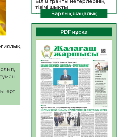
Білім гранты иегерлерінің
тізімі шықты
Барлық жаңалық
07.08.2026
12
0
Қазақстандықтар Құрылтай
PDF нұсқа
сайлауынан жақсылық
күтеді – қоғамдық пікір
зерттеуі
огиялық
07.08.2026
13
0
«Дауыс беру учаскесін
қалай табуға болады?»
болып,
07.08.2026
13
0
 тұман
ҚҰРЫЛТАЙ САЙЛАУЫ –
БІРЛІК ПЕН
ры өрт
БЕЛСЕНДІЛІКТІҢ БЕЛГІСІ
07.08.2026
53
0
5547 әскери бөлімінде
«Алғашқы қызмет күні» іс-
шарасы өтті
07.08.2026
48
0