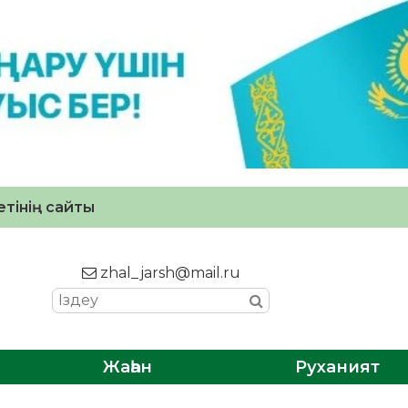
тінің сайты
zhal_jarsh@mail.ru
Жаһан
Руханият