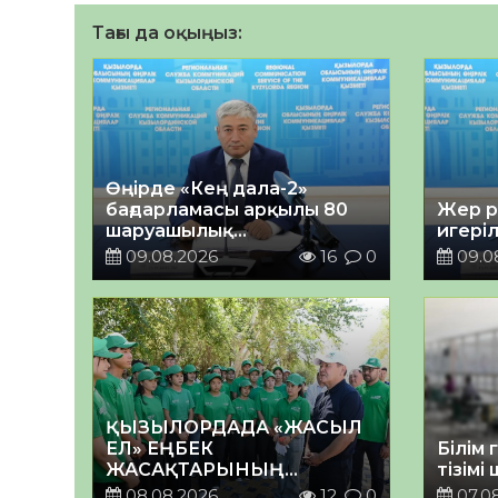
Тағы да оқыңыз:
Өңірде «Кең дала-2»
бағдарламасы арқылы 80
Жер р
шаруашылық
игері
қаржыландырылды
09.08.2026
16
0
09.0
ҚЫЗЫЛОРДАДА «ЖАСЫЛ
ЕЛ» ЕҢБЕК
Білім 
ЖАСАҚТАРЫНЫҢ
тізімі
ҚАТЫСУЫМЕН
08.08.2026
12
0
07.0