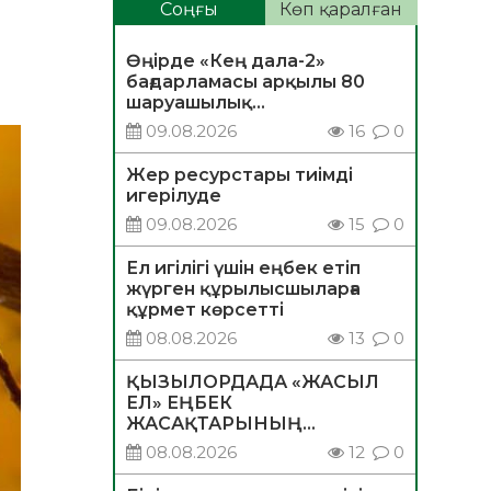
Соңғы
Көп қаралған
Өңірде «Кең дала-2»
бағдарламасы арқылы 80
шаруашылық
қаржыландырылды
09.08.2026
16
0
Жер ресурстары тиімді
игерілуде
09.08.2026
15
0
Ел игілігі үшін еңбек етіп
жүрген құрылысшыларға
құрмет көрсетті
08.08.2026
13
0
ҚЫЗЫЛОРДАДА «ЖАСЫЛ
ЕЛ» ЕҢБЕК
ЖАСАҚТАРЫНЫҢ
ҚАТЫСУЫМЕН
08.08.2026
12
0
ЭКОЛОГИЯЛЫҚ СЕНБІЛІК
ӨТТІ