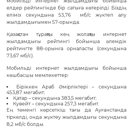
мобильді интернет жылдамдығы бойынша
елдер рейтингінде бір сатыға көтерілді. Біздің
еліміз секундына 53,76 мб/с жүктеп алу
жылдамдығымен 57-орында.
Қазақстан тұрақты кең жолақты интернет
жылдамдығы рейтингі бойынша әлемдік
рейтингте 88-орынға орналасты (секундына
73,67 мб/с).
Мобильді интернет жылдамдығы бойынша
көшбасшы мемлекеттер:
Біріккен Араб Әмірліктері – секундына
453,87 мегабит;
Қатар – секундына 383,5 мегабит;
Кувейт – секундына 257,3 мегабит.
Ең төменгі көрсеткіш тағы да Ауғанстанда
тіркелді, онда жүктеу жылдамдығы секундына
8,2 мб/с болды.