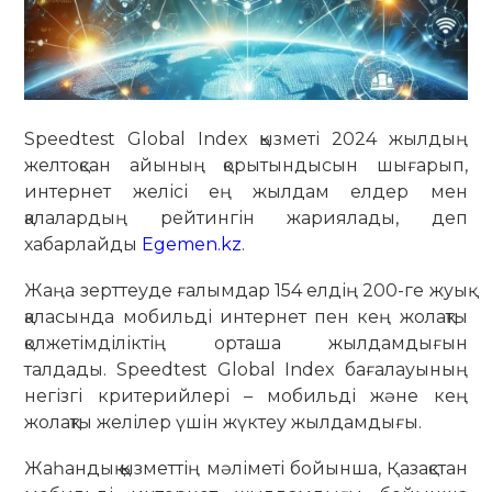
Speedtest Global Index қызметі 2024 жылдың
желтоқсан айының қорытындысын шығарып,
интернет желісі ең жылдам елдер мен
қалалардың рейтингін жариялады, деп
хабарлайды
Egemen.kz
.
Жаңа зерттеуде ғалымдар 154 елдің 200-ге жуық
қаласында мобильді интернет пен кең жолақты
қолжетімділіктің орташа жылдамдығын
талдады. Speedtest Global Index бағалауының
негізгі критерийлері – мобильді және кең
жолақты желілер үшін жүктеу жылдамдығы.
Жаһандық қызметтің мәліметі бойынша, Қазақстан