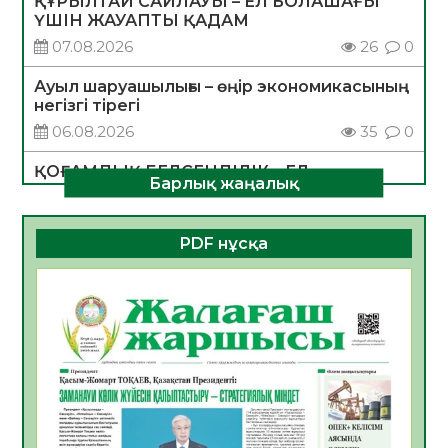
ҚҰРЫЛТАЙ САЙЛАУЫ – ЕЛ БОЛАШАҒЫ
ҮШІН ЖАУАПТЫ ҚАДАМ
07.08.2026
26
0
Ауыл шаруашылығы – өңір экономикасының
негізгі тірегі
06.08.2026
35
0
ҚОҒАМДЫҚ БЕЛСЕНДІЛІК – ЕЛ
Барлық жаңалық
ДАМУЫНЫҢ НЕГІЗІ
06.08.2026
32
0
PDF нұсқа
ҚҰРЫЛТАЙ САЙЛАУЫ – БОЛАШАҚҚА
БАСТАР ЖАУАПТЫ ТАҢДАУ
06.08.2026
35
0
Инфекциялық ауруларға қарсы иммундау
жұмыстарының тиімділігі
06.08.2026
36
0
Көкжөтел ауруы туралы