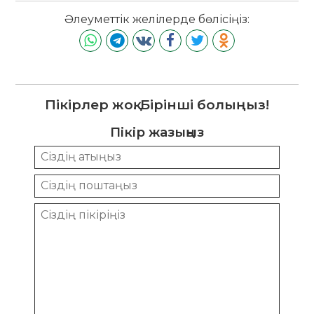
Әлеуметтік желілерде бөлісіңіз:
Пікірлер жоқ. Бірінші болыңыз!
Пікір жазыңыз