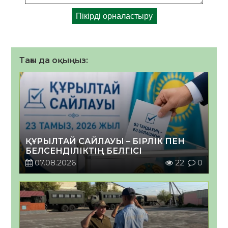
Тағы да оқыңыз:
ҚҰРЫЛТАЙ САЙЛАУЫ – БІРЛІК ПЕН
БЕЛСЕНДІЛІКТІҢ БЕЛГІСІ
07.08.2026
22
0