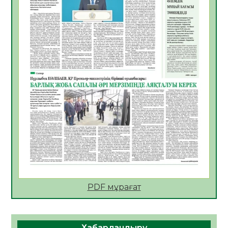
06.08.2026
33
0
АПВ вакцинасы туралы мәлімет
06.08.2026
33
0
Open Air: Қызылорда облысы полиция
департаменті 20 мыңнан астам
көрерменнің қауіпсіздігін қамтамасыз етті
06.08.2026
45
0
ҚЫЗЫЛОРДАДА «САНАЛЫ ҰРПАҚ –
ЖАРҚЫН БОЛАШАҚ» АТТЫ КЕҢЕЙТІЛГЕН
МӘЖІЛІС ӨТТІ
05.08.2026
45
0
Қазақстан Орталық Азиядағы көшуге ең
қолайлы ел атанды
05.08.2026
45
0
PDF мұрағат
Өрт қауіпсіздігі талаптарын сақтау – әр
азаматтың міндеті
Хабарландыру