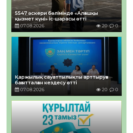
5547 әскери бөлімінде «Алғашқы
қызмет күні» іс-шарасы өтті
07.08.2026
20
0
Қаржылық сауаттылықты арттыруға
бағытталған кездесу өтті
07.08.2026
20
0