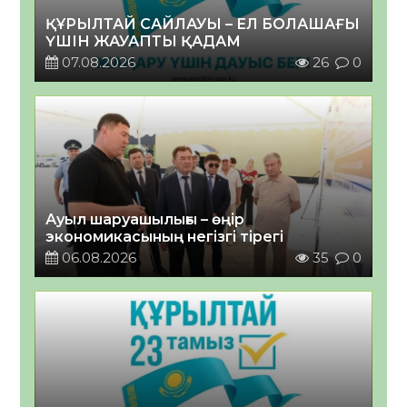
ҚҰРЫЛТАЙ САЙЛАУЫ – ЕЛ БОЛАШАҒЫ
ҮШІН ЖАУАПТЫ ҚАДАМ
07.08.2026
26
0
Ауыл шаруашылығы – өңір
экономикасының негізгі тірегі
06.08.2026
35
0