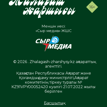
16+
Меншік иесі:
«Сыр медиа» ЖШС
© 2026 . Zhalagash-zharshysy.kz ақпараттық
агенттігі.
Қазақстан Республикасы Ақпарат және
Қоғамдық даму министрлігі,Ақпарат
комитетінің тіркеу туралы №
KZ91VPY00052420 куәлігі 21.07.2022 жылы
берілген
Басшылық