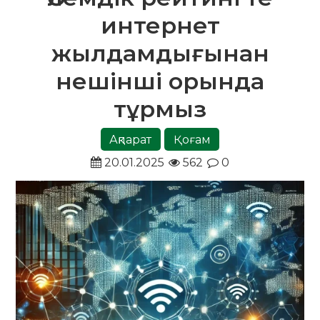
интернет
жылдамдығынан
нешінші орында
тұрмыз
Ақпарат
Қоғам
20.01.2025
562
0