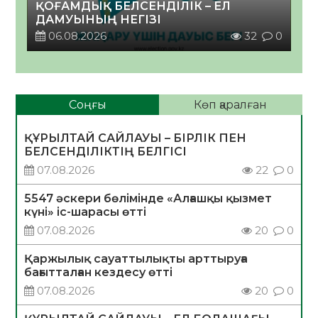
ҚОҒАМДЫҚ БЕЛСЕНДІЛІК – ЕЛ
ДАМУЫНЫҢ НЕГІЗІ
06.08.2026
32
0
Соңғы
Көп қаралған
ҚҰРЫЛТАЙ САЙЛАУЫ – БІРЛІК ПЕН
БЕЛСЕНДІЛІКТІҢ БЕЛГІСІ
07.08.2026
22
0
5547 әскери бөлімінде «Алғашқы қызмет
күні» іс-шарасы өтті
07.08.2026
20
0
Қаржылық сауаттылықты арттыруға
бағытталған кездесу өтті
07.08.2026
20
0