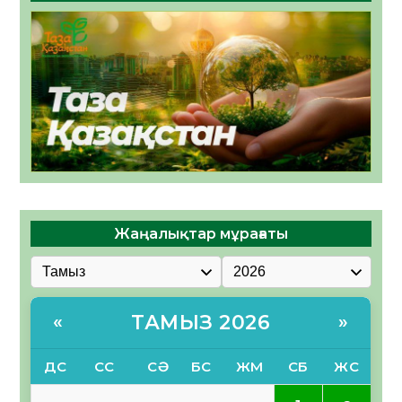
Жаңалықтар мұрағаты
ТАМЫЗ 2026
«
»
ДС
СС
СӘ
БС
ЖМ
СБ
ЖС