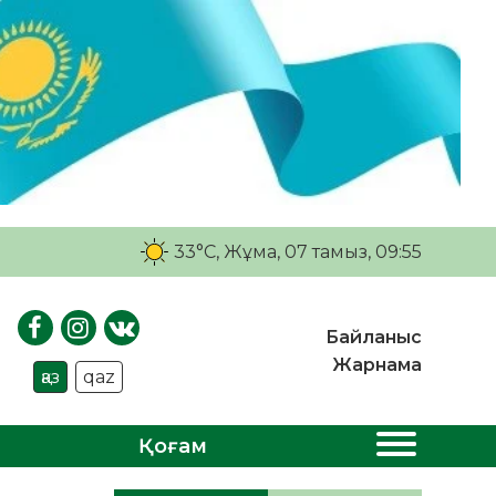
33°C
, Жұма, 07 тамыз, 09:55
Байланыс
Жарнама
қаз
qaz
Қоғам