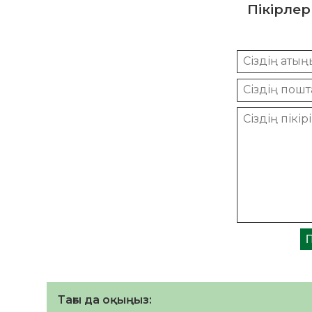
Пікірлер
Тағы да оқыңыз: