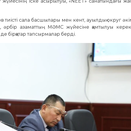
ру жүйесінің іске асырылуы, «NEET» санатындағы ж
 тиісті сала басшылары мен кент, ауылдық округ әк
у, әрбір азаматтың МӘМС жүйесіне қамтылуы керек
нде бірқатар тапсырмалар берді.