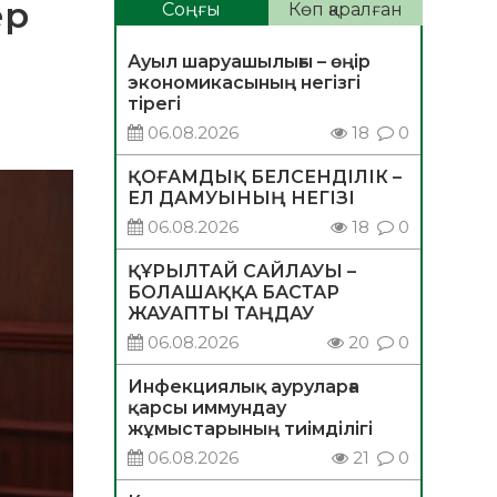
ер
Соңғы
Көп қаралған
Ауыл шаруашылығы – өңір
экономикасының негізгі
тірегі
06.08.2026
18
0
ҚОҒАМДЫҚ БЕЛСЕНДІЛІК –
ЕЛ ДАМУЫНЫҢ НЕГІЗІ
06.08.2026
18
0
ҚҰРЫЛТАЙ САЙЛАУЫ –
БОЛАШАҚҚА БАСТАР
ЖАУАПТЫ ТАҢДАУ
06.08.2026
20
0
Инфекциялық ауруларға
қарсы иммундау
жұмыстарының тиімділігі
06.08.2026
21
0