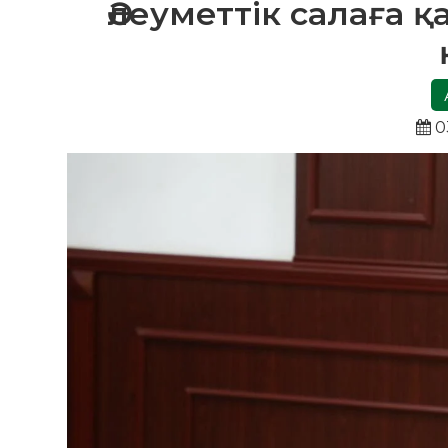
Әлеуметтік салаға 
0