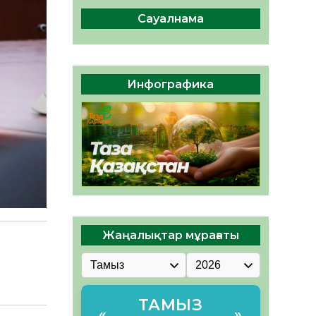
ы жаңа Құрылтай үшін дауыс
беруге дайын
Сауалнама
05.08.2026
32
0
ӘРБІР ДАУЫС – ҚОҒАМ
ДАМУЫНА ҚОСЫЛҒАН
Инфографика
ҮЛЕС
05.08.2026
39
0
Жаңалықтар мұрағаты
ТАМЫЗ
«
»