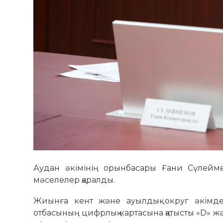
Аудан әкімінің орынбасары Ғани Сүлеймен
мәселелер қаралды.
Жиынға кент және ауылдық округ әкімде
отбасының цифрлық картасына қатысты «D» ж