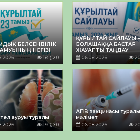
ҚҰРЫЛТАЙ САЙЛАУЫ 
МДЫҚ БЕЛСЕНДІЛІК
БОЛАШАҚҚА БАСТАР
ДАМУЫНЫҢ НЕГІЗІ
ЖАУАПТЫ ТАҢДАУ
8.2026
18
0
06.08.2026
2
АПВ вакцинасы турал
тел ауруы туралы
мәлімет
8.2026
19
0
06.08.2026
2