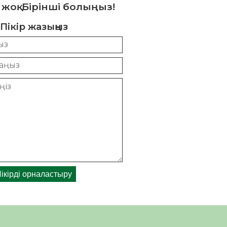
 жоқ. Бірінші болыңыз!
Пікір жазыңыз