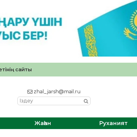
тінің сайты
zhal_jarsh@mail.ru
Жаһан
Руханият