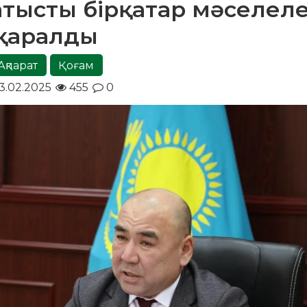
қатысты бірқатар мәселел
қаралды
Ақпарат
Қоғам
3.02.2025
455
0