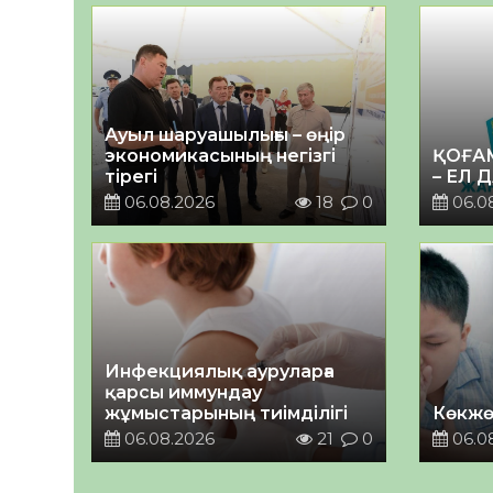
Ауыл шаруашылығы – өңір
экономикасының негізгі
ҚОҒА
тірегі
– ЕЛ 
06.08.2026
18
0
06.0
Инфекциялық ауруларға
қарсы иммундау
жұмыстарының тиімділігі
Көкжө
06.08.2026
21
0
06.0