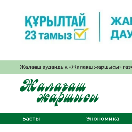
Жалағаш аудандық «Жалағаш жаршысы» газе
Басты
Экономика