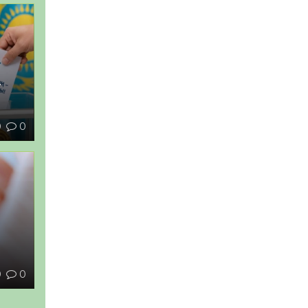
–
0
0
ы
0
0