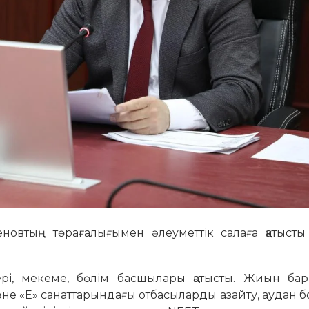
овтың төрағалығымен әлеуметтік салаға қатысты б
рі, мекеме, бөлім басшылары қатысты. Жиын ба
әне «Е» санаттарындағы отбасыларды азайту, аудан