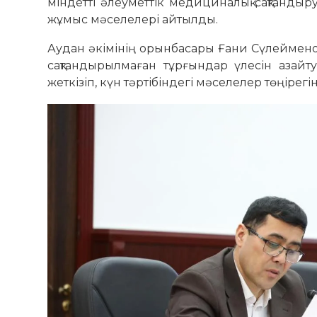
міндетті әлеуметтік медициналық сақтанды
жұмыс мәселелері айтылды.
Аудан әкімінің орынбасары Ғани Сүлейменов
сақтандырылмаған тұрғындар үлесін азайт
жеткізіп, күн тәртібіндегі мәселелер төңірегі