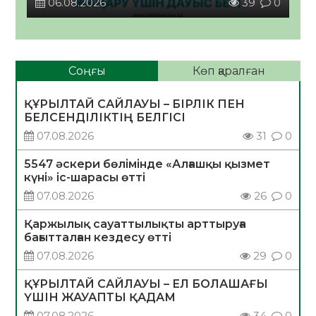
06.08.2026
39
0
Соңғы
Көп қаралған
ҚҰРЫЛТАЙ САЙЛАУЫ – БІРЛІК ПЕН
БЕЛСЕНДІЛІКТІҢ БЕЛГІСІ
07.08.2026
31
0
5547 әскери бөлімінде «Алғашқы қызмет
күні» іс-шарасы өтті
07.08.2026
26
0
Қаржылық сауаттылықты арттыруға
бағытталған кездесу өтті
07.08.2026
29
0
ҚҰРЫЛТАЙ САЙЛАУЫ – ЕЛ БОЛАШАҒЫ
ҮШІН ЖАУАПТЫ ҚАДАМ
07.08.2026
34
0