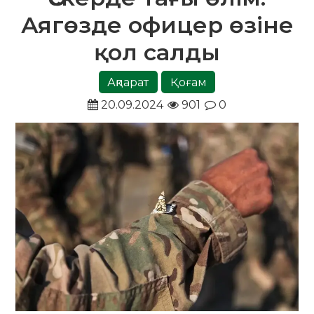
Аягөзде офицер өзіне
қол салды
Ақпарат
Қоғам
20.09.2024
901
0