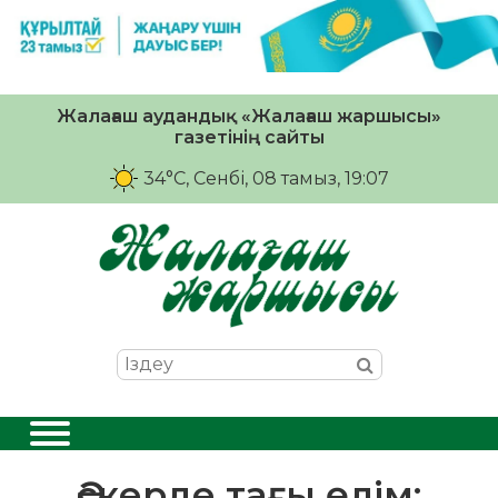
Жалағаш аудандық «Жалағаш жаршысы»
газетінің сайты
34°C
, Сенбі, 08 тамыз, 19:07
Әскерде тағы өлім: