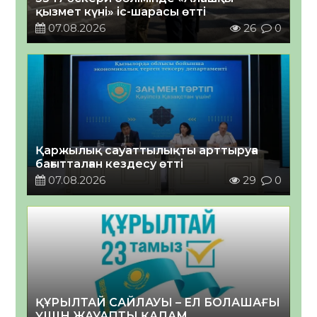
қызмет күні» іс-шарасы өтті
07.08.2026
26
0
Қаржылық сауаттылықты арттыруға
бағытталған кездесу өтті
07.08.2026
29
0
ҚҰРЫЛТАЙ САЙЛАУЫ – ЕЛ БОЛАШАҒЫ
ҮШІН ЖАУАПТЫ ҚАДАМ