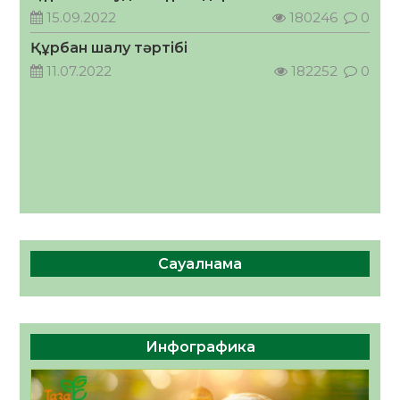
кеңесшісі болып тағайындалды
15.09.2022
180246
0
05.08.2026
50
0
Құрбан шалу тәртібі
11.07.2022
182252
0
Сауалнама
Инфографика