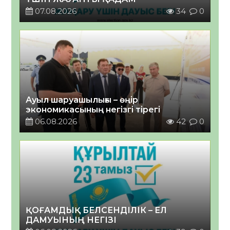
07.08.2026
34
0
Ауыл шаруашылығы – өңір
экономикасының негізгі тірегі
06.08.2026
42
0
ҚОҒАМДЫҚ БЕЛСЕНДІЛІК – ЕЛ
ДАМУЫНЫҢ НЕГІЗІ