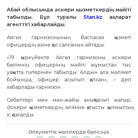
Абай облысында әскери қызметкердің мәйіті
табылды. Бұл туралы
Stan.kz
ақпарат
агенттігі хабарлайды.
Аягөз гарнизонының баспасөз қызметі
офицердің өзіне қол салғанын айтады.
«19 қыркүйекте Аягөз гарнизоны әскери
бөлімнің офицерінің мәйіті жұмыстан тыс
уақытта пәтерінен табылды. Алдын ала мәлімет
бойынша, офицер асылып қалған», – деп
хабарлады гарнизон.
Себептері мен мән-жайы анықталып жатыр.
Әскери қызметкердің өліміне қатысты қылмыстық
іс қозғалды.
Әлеуметтік желілерде бөлісіңіз: