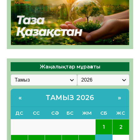
Жаңалықтар мұрағаты
ТАМЫЗ 2026
«
»
ДС
СС
СӘ
БС
ЖМ
СБ
ЖС
1
2