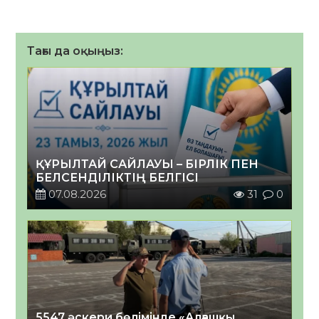
Тағы да оқыңыз:
ҚҰРЫЛТАЙ САЙЛАУЫ – БІРЛІК ПЕН
БЕЛСЕНДІЛІКТІҢ БЕЛГІСІ
07.08.2026
31
0
5547 әскери бөлімінде «Алғашқы