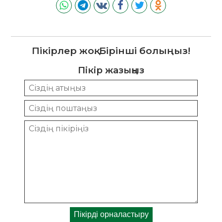
Пікірлер жоқ. Бірінші болыңыз!
Пікір жазыңыз