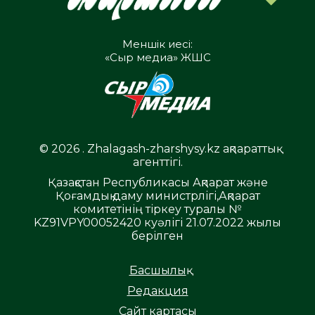
Меншік иесі:
«Сыр медиа» ЖШС
© 2026 . Zhalagash-zharshysy.kz ақпараттық
агенттігі.
Қазақстан Республикасы Ақпарат және
Қоғамдық даму министрлігі,Ақпарат
комитетінің тіркеу туралы №
KZ91VPY00052420 куәлігі 21.07.2022 жылы
берілген
Басшылық
Редакция
Сайт картасы