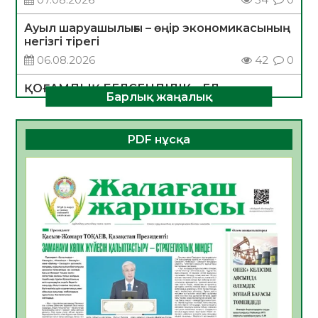
Ауыл шаруашылығы – өңір экономикасының
негізгі тірегі
06.08.2026
42
0
ҚОҒАМДЫҚ БЕЛСЕНДІЛІК – ЕЛ
Барлық жаңалық
ДАМУЫНЫҢ НЕГІЗІ
06.08.2026
39
0
PDF нұсқа
ҚҰРЫЛТАЙ САЙЛАУЫ – БОЛАШАҚҚА
БАСТАР ЖАУАПТЫ ТАҢДАУ
06.08.2026
41
0
Инфекциялық ауруларға қарсы иммундау
жұмыстарының тиімділігі
06.08.2026
44
0
Көкжөтел ауруы туралы
06.08.2026
39
0
АПВ вакцинасы туралы мәлімет