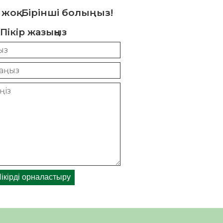
 жоқ. Бірінші болыңыз!
Пікір жазыңыз