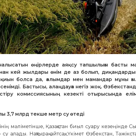
налысатын өңірлерде аяқсу тапшылығы басты м
нан кей жылдары өнім де аз болып, диқандардың
у қиын болса да, ғалымдар мен мамандар мұны ғ
енімді. Бастысы, алаңдауға негіз жоқ. Өзбекстанд
тіру комиссиясының кезекті отырысында елім
 3,7 млрд текше метр су өтеді
нің мәліметінше, Қазақстан биыл суару кезеңінде 
у алады. Нақтырақ айтсақ, Үкімет Өзбек­стан, Тәжікс