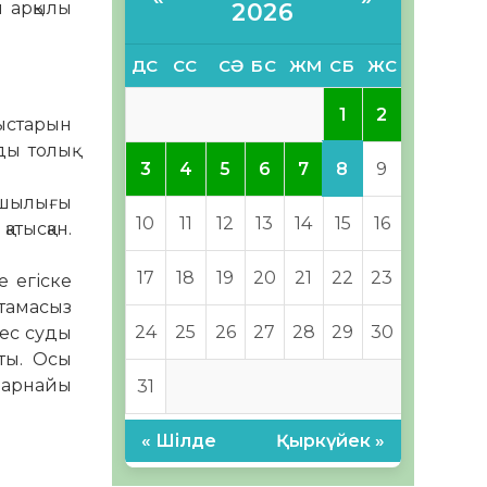
ы арқылы
2026
ДС
СС
СӘ
БС
ЖМ
СБ
ЖС
1
2
мыстарын
ды толық
8
3
4
5
6
7
9
уашылығы
10
11
12
13
14
15
16
атысқан.
17
18
19
20
21
22
23
е егіске
мтамасыз
24
25
26
27
28
29
30
кес суды
тты. Осы
, арнайы
31
« Шілде
Қыркүйек »