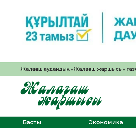
Жалағаш аудандық «Жалағаш жаршысы» газе
Басты
Экономика