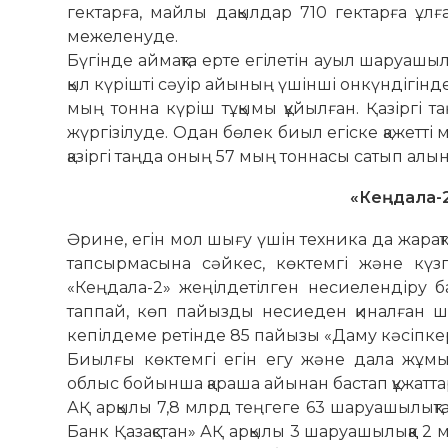
гектарға, майлы дақылдар 710 гектарға ұлға
межеленуде.
Бүгінде аймақта ерте егілетін ауыл шаруашыл
қыл күрішті сәуір айының үшінші онкүн­дігін
мың тонна күріш тұқымы құйылған. Қазіргі 
жүргізілуде. Одан бөлек биыл егіске қажетті
қазіргі таңда оның 57 мың тоннасы сатып алын
«Кеңдала-2
Әрине, егін мол шығу үшін техника да жар
тап­сырмасына сәйкес, көктемгі және күз
«Кеңдала-2» жеңіл­детілген несиелендіру б
таппай, көп пайызды несиеден қиналған ш
кепілдеме ретінде 85 пайызы «Даму кә­сіп­ке
Биылғы көктемгі егін егу және дала жұмы
облыс бо­йынша қараша айынан бастап құ­жат­т
АҚ арқылы 7,8 млрд теңгеге 63 ша­руа­шы­лықта
Банк Қазақстан» АҚ арқылы 3 шаруа­шылыққа 2