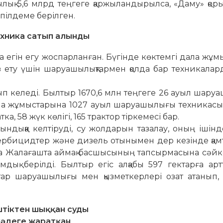
ық 5,6 млрд теңгеге қаржы­ландырылса, «Даму» қор
епілдеме берілген.
ехника сатып алынды
егін егу жоспарланған. Бүгінде көктемгі дала жұ­
ыз ету үшін шаруашылықтармен қолда бар техникалар
тып келеді. Былтыр 1670,6 млн теңгеге 26 ауыл шар
ала жұмыстарына 1027 ауыл шаруашылығы техникасы қ
а, 58 жүк көлігі, 165 трактор тіркемесі бар.
н­дыққа келтіруді, су жолдарын таза­лау, оның ішінд
р, гербицидтер және ди­зель отыны­мен дер кезінде қа
да Жа­лағашта аймақ басшысының тапсырмасына сәй­
мдық бе­рілді. Былтыр егіс алқабы 597 гек­тарға ар
тар ша­руа­шылығы мен қыз­меткерлері озат атанып
штіктен шыққан суды
кәдеге жаратқан