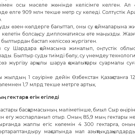
ерімен осы мәселе жө­нінде келісімге келген. Ал 
інде елге 909 млн текше метр су келеді. Солтүстік Ар
.
уды өзен-көлдерге ба­ғыт­­тап, оны су қоймаларына ж
а ке­летін болсақ, су дипло­матиясы өте маңызды. Жаз
і был­тырдан бастап келіссөз жүргізген.
ін су Шардара қоймасына жина­лып, оңтүстік облы
ады. Былтыр суды тиімді бөлу, су үнемдеу техноло
сөз жүргізу ар­қылы шаруа қожалықтары суармалы су
ы жылдың 1 сәуіріне дейін Өзбекстан Қазақстанға 1
өлемнен 1,7 млрд текше метрге артық.
ың гектарға егін егіледі
тары басқармасының мә­лі­метінше, биыл Сыр өңірін
 егу жоспарланып отыр. Оның 85,9 мың гектары нег
тырғанда жалпы егіс көлемін 4 300 гектарға, оны
 әрта­раптандыру мақсатында мал азықтық дақылдар