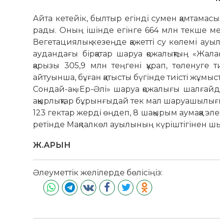
Айта кетейік, былтыр егінді сумен қамтамасыз
рады. Оның ішінде егінге 664 млн текше ме­т
Вегета­­циялық кезеңде қажетті су көлемі а
аудан­да­ғы бірқатар шаруа қожалықтың «Жа­ла
қарызы 305,9 млн теңгені құрап, төленуге тиі
айтуынша, бұған қа­­тысты бүгінде тиісті жұмыст
Сон­дай-ақ «Ер-Әлі» шаруа қожа­лығы шалғайда
аққырлықтар бұрын­ғыдай тек мал ша­руашылығы
123 гектар жерді өңдеп, 8 шақырым аумаққа эл
ретінде Мақпалкөл ауылының күріш­тігінен шыққ
Ж.АРЫН
Әлеуметтік желілерде бөлісіңіз: