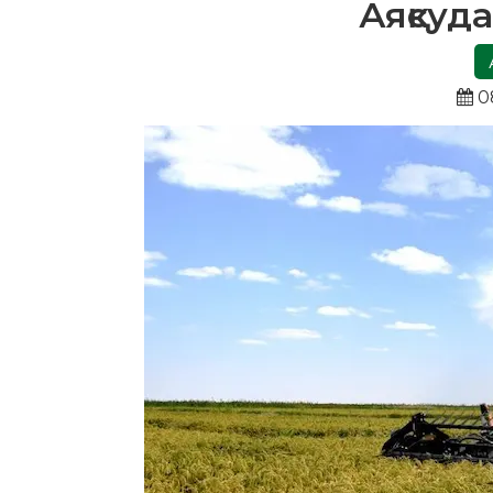
Аяқсуд
0