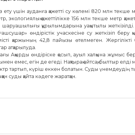
 ету үшін ауданға қажетті су көлемі 820 млн текше ме
р, экологиялық қажеттілікке 156 млн текше метр қаже
уыл шаруашылығы құрылымдарына уақытылы жеткізілді
ғашсушар» өнді­рістік учаскесіне су жет­кізіп беру қ
сті қар­­­жының 42,8 пайызы өтелмеген. Жер­гілікті би
ар атқа­рылуда.
ғы Ақ­қырды өндіріске қо­сып, ауыл халқына жұмыс бер
мен емес, егін де егеді. Нақтырақ айтсақ, былтыр елді
ектр тартып, күріш еккен бо­латын. Суды үнемдеудің ты
ан суды қайта кәдеге жа­ратқан.