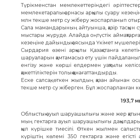
Түрікменстан мем­­лекеттеріндегі әріптест
мемлекетаралық арнасы ар­қы­лы суару ке­зең
млн текше метр су жіберу жос­пар­ланып отыр
Сала мамандарының айтуынша, қазір тасқын с
мыстары жүруде. Алайда оң­түстік ай­­мақтарғ
ке­зеңіне да­йын­дық аясында Үкімет мү­­шелер
Сырдария өзені арқылы Қазақстанға келет
шаруаларын қамтамасыз ету үшін пайдаланыл
енгізу және көрші ел­дермен уақтылы келіс
қажеттіліктерін толық қа­нағаттандырды.
Еске салсақ, өткен жылдың қазан айынан ос
текше метр су жіберген. Бұл жоспарланған к
193,7 м
Облыстық ауыл шаруашылығы және жер қатынас
мың гектарға ауыл шаруашылығы дақылдарын
қыл күрішке тиесілі. Өткен жылмен салыс­
күріштің көлемі 350 гектарға және егісті