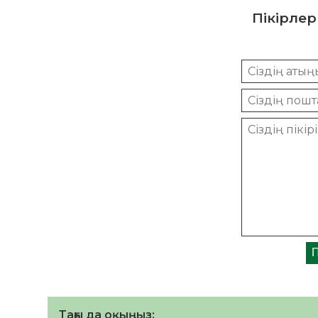
Пікірлер
Тағы да оқыңыз: