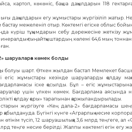
йса, кар­топ, көкөніс, бақша дақылдарын 118 гектарғ
ығы дақылдарын егу жұ­мыстары жүргізіліп жатыр. Нег
де бастау межеленіп отыр. Көктемгі егіске облыс бойы
таңда күріш тұқымдарын себу дәрежесіне жеткізу ж
 минералдық тыңайтқыштардың көлемі 64,6 мың тоннаны
ған.
» шаруаларға көмек болды
ақты болуы шарт. Өткен жылдан бастап Мемлекет ба
гі егіс жұмыстары кезінде шаруаларды қолдау мақ
ағдарламасы іске қосылды. Бұл – егіс жұмыстарына
аруалар үшін үлкен кө­мек. Бағдарлама аясында н
рлікті қолдау қоры» тарапынан қаржыландырылады.
старын жүргізуге «Кең дала-2» бағдарламасы шең
ар қабылдануда. Бүгінгі күнге «Аг­рар­лық несие корпо
н өтінім түсіп, 12 ша­руа­шылыққа 3,6 млрд теңгеге, ал
 млрд теңге несие берілді. Жалпы көктемгі егін егу ж