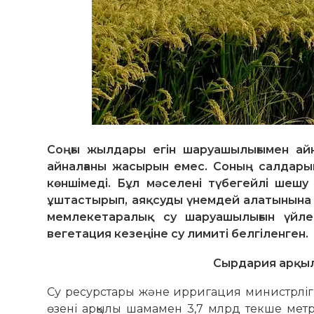
Соңғы жылдары егін шаруашылығымен ай
айналғаны жасырын емес. Соның салдары
көншімеді. Бұл мәселені түбегейлі шеш
ұштастырып, аяқсуды үнемдей алатынына с
мемлекетаралық су шаруашылығын үйлес
вегетация кезеңіне су лимиті белгіленген.
Сырдария арқылы
Су ресурстары және ирригация министрлігі
өзені арқылы шамамен 3,7 млрд текше метр с