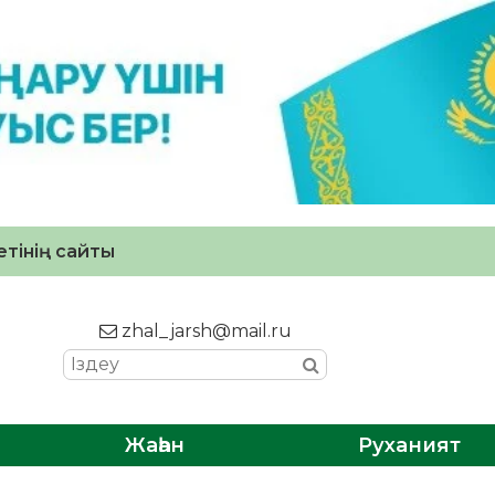
тінің сайты
zhal_jarsh@mail.ru
Жаһан
Руханият