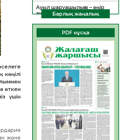
Ауыл шаруашылығы – өңір
экономикасының негізгі
Барлық жаңалық
тірегі
06.08.2026
35
0
PDF нұсқа
ҚОҒАМДЫҚ БЕЛСЕНДІЛІК –
ЕЛ ДАМУЫНЫҢ НЕГІЗІ
06.08.2026
32
0
ҚҰРЫЛТАЙ САЙЛАУЫ –
әселеге
БОЛАШАҚҚА БАСТАР
 көңілі
ЖАУАПТЫ ТАҢДАУ
ылыммен
06.08.2026
35
0
а өткен
із үшін
Инфекциялық ауруларға
қарсы иммундау
жұмыстарының тиімділігі
06.08.2026
36
0
Сырдария
Көкжөтел ауруы туралы
тан және
06.08.2026
33
0