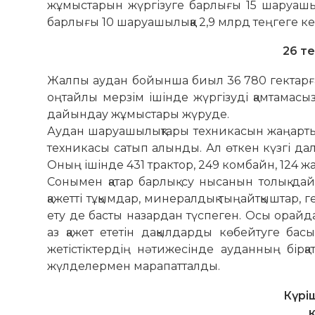
жұмыстарын жүргізуге барлығы 15 шаруашыл
бар­лығы 10 шаруашылыққа 2,9 млрд тең­геге к
26 т
Жалпы аудан бойынша биыл 36 780 гектарға 
оңтайлы мерзім ішінде жүргізуді қамта­мас
дайындау жұ­мыстары жүруде.
Аудан шаруа­шылықтары тех­ни­ка­сын жаңар
тех­ни­касы сатып алынды. Ал өткен күзгі д
Оның ішінде 431 трактор, 249 комбайн, 124 жатк
Сонымен қатар барлық су ны­санын толық дайы
қажетті тұқымдар, мине­рал­дық тыңайт­қышта
ету де басты назардан түспеген. Осы орай
аз қажет ететін дақыл­дарды көбейтуге басы
жетістіктердің нәтижесінде ауданның бірқа
жүлделермен марапатталды.
Күрі