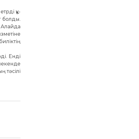
трді құ­
т болды.
. Алайда
ызметіне
­лік­тің
ді. Енді
 мекенде
ң тәсілі