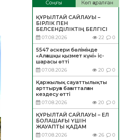
Соңғы
Көп қаралған
ҚҰРЫЛТАЙ САЙЛАУЫ –
БІРЛІК ПЕН
БЕЛСЕНДІЛІКТІҢ БЕЛГІСІ
07.08.2026
22
0
5547 әскери бөлімінде
«Алғашқы қызмет күні» іс-
шарасы өтті
07.08.2026
20
0
Қаржылық сауаттылықты
арттыруға бағытталған
кездесу өтті
07.08.2026
20
0
ҚҰРЫЛТАЙ САЙЛАУЫ – ЕЛ
БОЛАШАҒЫ ҮШІН
ЖАУАПТЫ ҚАДАМ
07.08.2026
26
0