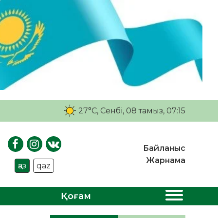
27°C
, Сенбі, 08 тамыз, 07:15
Байланыс
Жарнама
қаз
qaz
Қоғам