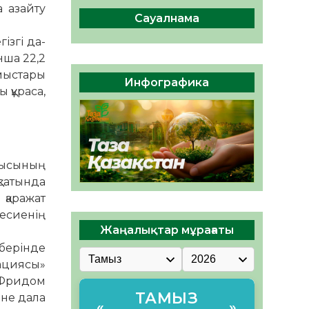
сақтау – әр азаматтың
а азайту
міндеті
Сауалнама
05.08.2026
46
0
ізгі да­
нша 22,2
Руслан Рүстемұлы облыс
ұмыстары
әкімінің кеңесшісі болып
Инфографика
тағайындалды
 құраса,
05.08.2026
43
0
сшысының
сатында
 қаражат
есиенің
Жаңалықтар мұрағаты
берінде
рациясы»
 «Фридом
ТАМЫЗ
әне дала
«
»