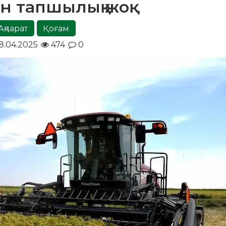
ан тапшылық жоқ
Ақпарат
Қоғам
8.04.2025
474
0