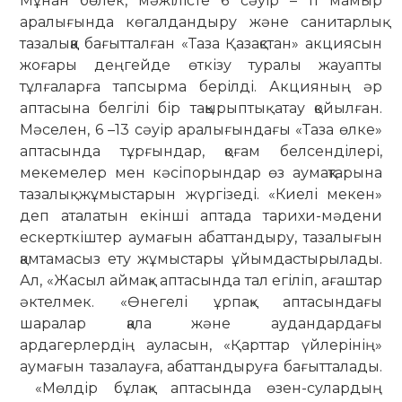
Мұнан бөлек, мәжілісте 6 сәуір – 11 мамыр
аралығында көгалдандыру және санитарлық
тазалыққа бағытталған «Таза Қазақстан» акциясын
жоғары деңгейде өткізу туралы жауапты
тұлғаларға тапсырма берілді. Акцияның әр
аптасына белгілі бір тақырыптық атау қойылған.
Мәселен, 6 –13 сәуір аралығындағы «Таза өлке»
аптасында тұрғындар, қоғам белсенділері,
мекемелер мен кәсіпорындар өз аумақтарына
тазалық жұмыстарын жүргізеді. «Киелі мекен»
деп аталатын екінші аптада тарихи-мәдени
ескерткіштер аумағын абаттандыру, тазалығын
қамтамасыз ету жұмыстары ұйымдастырылады.
Ал, «Жасыл аймақ» аптасында тал егіліп, ағаштар
әктелмек. «Өнегелі ұрпақ» аптасындағы
шаралар қала және аудандардағы
ардагерлердің ауласын, «Қарттар үйлерінің»
аумағын тазалауға, абаттандыруға бағытталады.
«Мөлдір бұлақ» аптасында өзен-сулардың