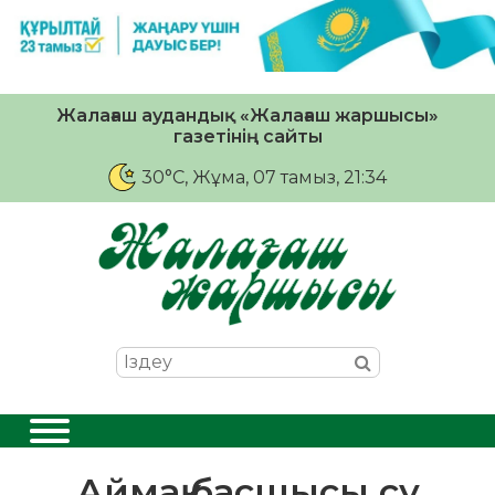
Жалағаш аудандық «Жалағаш жаршысы»
газетінің сайты
30°C
, Жұма, 07 тамыз, 21:34
Аймақ басшысы су