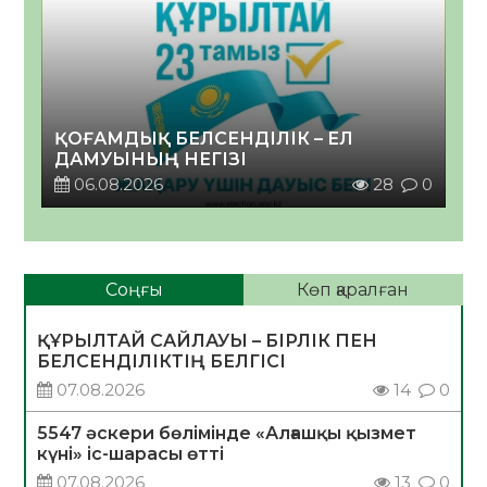
ҚОҒАМДЫҚ БЕЛСЕНДІЛІК – ЕЛ
ДАМУЫНЫҢ НЕГІЗІ
06.08.2026
28
0
Соңғы
Көп қаралған
ҚҰРЫЛТАЙ САЙЛАУЫ – БІРЛІК ПЕН
БЕЛСЕНДІЛІКТІҢ БЕЛГІСІ
07.08.2026
14
0
5547 әскери бөлімінде «Алғашқы қызмет
күні» іс-шарасы өтті
07.08.2026
13
0