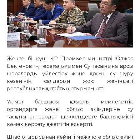
Жексенбі күні ҚР Премьер-министрі Олжас
Бектеновтің төрағалығымен Су тасқынына қарсы
шараларды үйлестіру және қарғын су жүру
кезеңінің салдарын жою жөніндегі
республикалық штабтың отырысы өтті.
Үкімет басшысы құзырлы мемлекеттік
органдарға және облыс әкімдеріне су
тасқынынан зардап шеккендерге барлық тиісті
көмек көрсету қажеттігін ескертті.
Штаб отырысынан кейінгі мәжілісте облыс әкімі