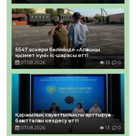
5547 әскери бөлімінде «Алғашқы
қызмет күні» іс-шарасы өтті
07.08.2026
13
0
Қаржылық сауаттылықты арттыруға
бағытталған кездесу өтті
07.08.2026
13
0