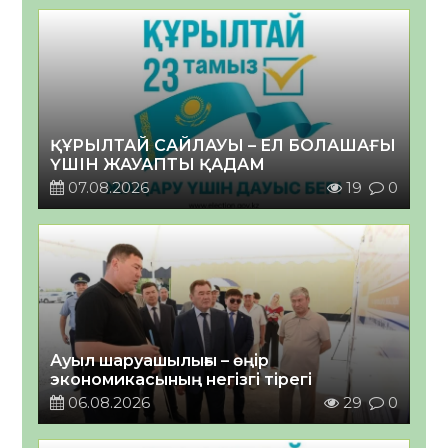
ҚҰРЫЛТАЙ САЙЛАУЫ – ЕЛ БОЛАШАҒЫ
ҮШІН ЖАУАПТЫ ҚАДАМ
07.08.2026
19
0
Ауыл шаруашылығы – өңір
экономикасының негізгі тірегі
06.08.2026
29
0