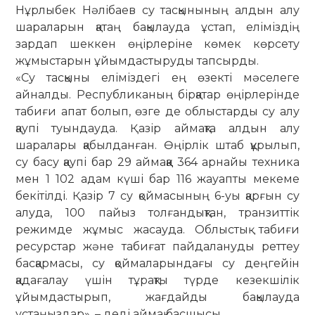
Нұрлыбек Нәлібаев су тасқынының алдын алу
шараларын қатаң бақылауда ұстап, еліміздің
зардап шеккен өңірлеріне көмек көрсету
жұмыстарын ұйымдастыруды тапсырды.
«Су тасқыны еліміздегі ең өзекті мәселеге
айналды. Республиканың бірқатар өңірлерінде
табиғи апат болып, өзге де облыстарды су алу
қаупі туындауда. Қазір аймақта алдын алу
шаралары қабылданған. Өңірлік штаб құрылып,
су басу қаупі бар 29 аймаққа 364 арнайы техника
мен 1 102 адам күші бар 116 жауапты мекеме
бекітілді. Қазір 7 су қоймасының 6-уы қарғын су
алуда, 100 пайыз толғандықтан, транзиттік
режимде жұмыс жасауда. Облыстық табиғи
ресурстар және табиғат пайдалануды реттеу
басқармасы, су қоймаларындағы су деңгейін
қадағалау үшін тұрақты түрде кезекшілік
ұйымдастырып, жағдайды бақылауда
ұстаңыздар», – деді аймақ басшысы.