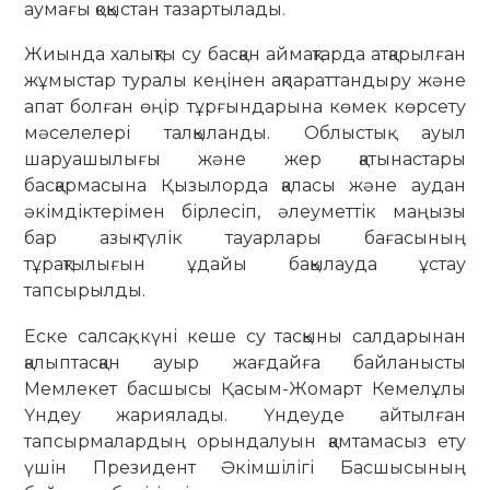
аумағы қоқыстан тазартылады.
Жиында халықты су басқан аймақтарда атқарылған
жұмыстар туралы кеңінен ақпараттандыру және
апат болған өңір тұрғындарына көмек көрсету
мәселелері талқыланды. Облыстық ауыл
шаруашылығы және жер қатынастары
басқармасына Қызылорда қаласы және аудан
әкімдіктерімен бірлесіп, әлеуметтік маңызы
бар азық-түлік тауарлары бағасының
тұрақтылығын ұдайы бақылауда ұстау
тапсырылды.
Еске салсақ, күні кеше су тасқыны салдарынан
қалыптасқан ауыр жағдайға байланысты
Мемлекет басшысы Қасым-Жомарт Кемелұлы
Үндеу жариялады. Үндеуде айтылған
тапсырмалардың орындалуын қамтамасыз ету
үшін Президент Әкімшілігі Басшысының