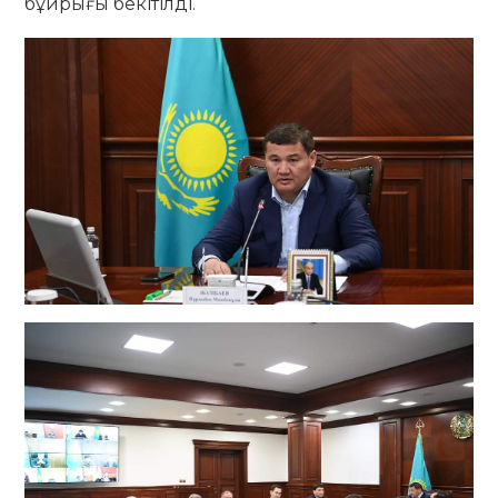
бұйрығы бекітілді.