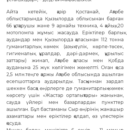
Айта кетейік, қазір Қостанай, Ақтөбе
облыстарында Қызылорда облысынан барған
66 құтқарушы және 9 арнайы техника, 4 қайық, 20
мотопомпа жұмыс жасауда. Еріктілер барлық
аудандар мен Қызылорда қаласынан 112 тонна
гуманитарлық көмек (азық-түлік, көрпе-төсек,
гигиеналық құралдар, дәрі-дәрмек, құрылыс
заттары) жинап, Ақтөбе қаласы мен Қобда
ауданына 25 жүк көлігімен жөнелтті. Оған қоса
2,5 млн.теңге қаржы Ақтөбе облысында ашылған
есепшоттарға аударылды. Тасқыннан зардап
шеккен басқа өңірлерге де гуманитарлық көмек
көрсету үшін «Жастар орталықтары» жанынан,
сауда үйлері мен базарлардан пункттер
ашылған. Бұл бастаманы Сыр өңірінің жанашыр
азаматтары мен еріктілер қолдап, өз үлестерін
қосуда.