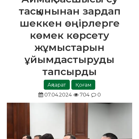
тасқынынан зардап
шеккен өңірлерге
көмек көрсету
жұмыстарын
ұйымдастыруды
тапсырды
Ақпарат
Қоғам
07.04.2024
704
0