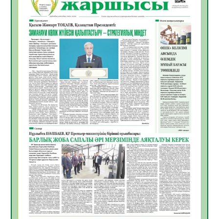
Инфекциялық ауруларға қарсы иммундау
жұмыстарының тиімділігі
06.08.2026
31
0
Көкжөтел ауруы туралы
06.08.2026
28
0
АПВ вакцинасы туралы мәлімет
06.08.2026
29
0
Open Air: Қызылорда облысы полиция
департаменті 20 мыңнан астам
көрерменнің қауіпсіздігін қамтамасыз етті
06.08.2026
40
0
ҚЫЗЫЛОРДАДА «САНАЛЫ ҰРПАҚ –
ЖАРҚЫН БОЛАШАҚ» АТТЫ КЕҢЕЙТІЛГЕН
МӘЖІЛІС ӨТТІ
05.08.2026
40
0
Қазақстан Орталық Азиядағы көшуге ең