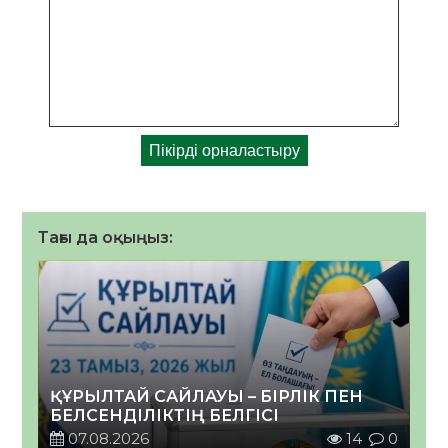
Тағы да оқыңыз:
ҚҰРЫЛТАЙ САЙЛАУЫ – БІРЛІК ПЕН
БЕЛСЕНДІЛІКТІҢ БЕЛГІСІ
07.08.2026
14
0