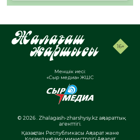
16+
Меншік иесі:
«Сыр медиа» ЖШС
© 2026 . Zhalagash-zharshysy.kz ақпараттық
агенттігі.
Қазақстан Республикасы Ақпарат және
Қоғамдық даму министрлігі,Ақпарат