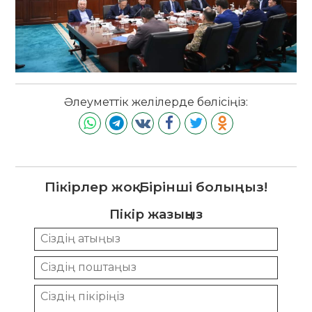
Әлеуметтік желілерде бөлісіңіз:
Пікірлер жоқ. Бірінші болыңыз!
Пікір жазыңыз