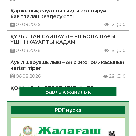
Қаржылық сауаттылықты арттыруға
бағытталған кездесу өтті
07.08.2026
13
0
ҚҰРЫЛТАЙ САЙЛАУЫ – ЕЛ БОЛАШАҒЫ
ҮШІН ЖАУАПТЫ ҚАДАМ
07.08.2026
19
0
Ауыл шаруашылығы – өңір экономикасының
негізгі тірегі
06.08.2026
29
0
ҚОҒАМДЫҚ БЕЛСЕНДІЛІК – ЕЛ
Барлық жаңалық
ДАМУЫНЫҢ НЕГІЗІ
06.08.2026
28
0
PDF нұсқа
ҚҰРЫЛТАЙ САЙЛАУЫ – БОЛАШАҚҚА
БАСТАР ЖАУАПТЫ ТАҢДАУ
06.08.2026
30
0