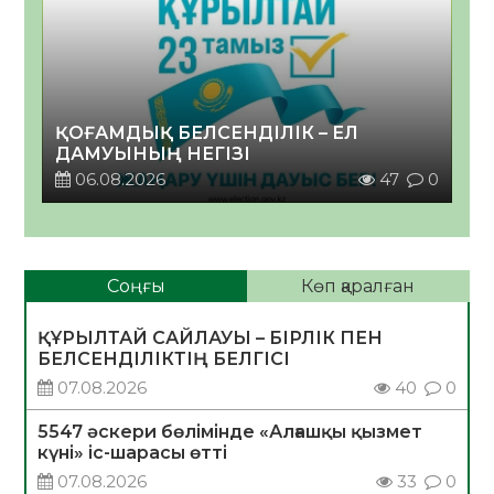
ҚОҒАМДЫҚ БЕЛСЕНДІЛІК – ЕЛ
ДАМУЫНЫҢ НЕГІЗІ
06.08.2026
47
0
Соңғы
Көп қаралған
ҚҰРЫЛТАЙ САЙЛАУЫ – БІРЛІК ПЕН
БЕЛСЕНДІЛІКТІҢ БЕЛГІСІ
07.08.2026
40
0
5547 әскери бөлімінде «Алғашқы қызмет
күні» іс-шарасы өтті
07.08.2026
33
0