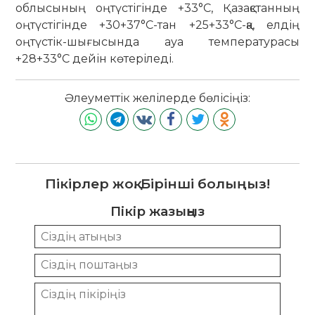
облысының оңтүстігінде +33°С, Қазақстанның
оңтүстігінде +30+37°С-тан +25+33°С-қа, елдің
оңтүстік-шығысында ауа температурасы
+28+33°С дейін көтеріледі.
Әлеуметтік желілерде бөлісіңіз:
Пікірлер жоқ. Бірінші болыңыз!
Пікір жазыңыз