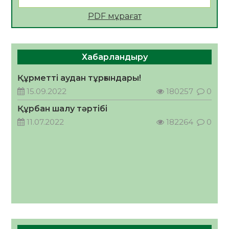
қолайлы ел атанды
05.08.2026
60
0
PDF мұрағат
Өрт қауіпсіздігі талаптарын сақтау – әр
азаматтың міндеті
Хабарландыру
05.08.2026
64
0
Құрметті аудан тұрғындары!
Руслан Рүстемұлы облыс әкімінің
кеңесшісі болып тағайындалды
15.09.2022
180257
0
05.08.2026
58
0
Құрбан шалу тәртібі
11.07.2022
182264
0