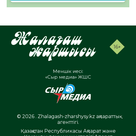
16+
Меншік иесі:
«Сыр медиа» ЖШС
© 2026 . Zhalagash-zharshysy.kz ақпараттық
агенттігі.
Қазақстан Республикасы Ақпарат және