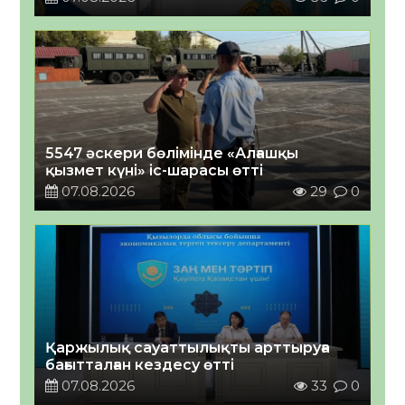
5547 әскери бөлімінде «Алғашқы
қызмет күні» іс-шарасы өтті
07.08.2026
29
0
Қаржылық сауаттылықты арттыруға
бағытталған кездесу өтті
07.08.2026
33
0