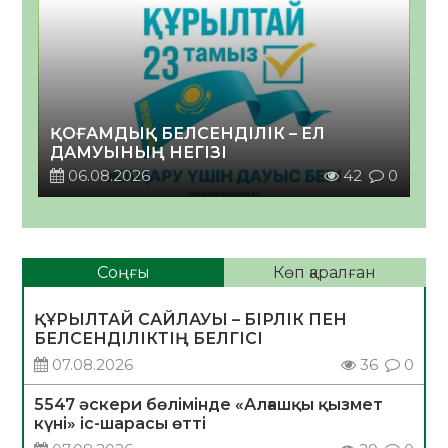
ҚОҒАМДЫҚ БЕЛСЕНДІЛІК – ЕЛ
ДАМУЫНЫҢ НЕГІЗІ
06.08.2026
42
0
Соңғы
Көп қаралған
ҚҰРЫЛТАЙ САЙЛАУЫ – БІРЛІК ПЕН
БЕЛСЕНДІЛІКТІҢ БЕЛГІСІ
07.08.2026
36
0
5547 әскери бөлімінде «Алғашқы қызмет
күні» іс-шарасы өтті