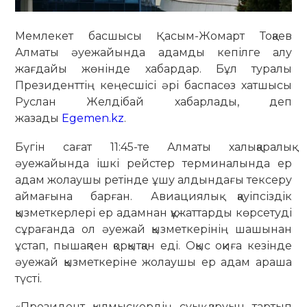
Мемлекет басшысы Қасым-Жомарт Тоқаев
Алматы әуежайында адамды кепілге алу
жағдайы жөнінде хабардар. Бұл туралы
Президенттің кеңесшісі әрі баспасөз хатшысы
Руслан Желдібай хабарлады, деп
жазады
Egemen.kz
.
Бүгін сағат 11:45-те Алматы халықаралық
әуежайында ішкі рейстер терминалында ер
адам жолаушы ретінде ұшу алдындағы тексеру
аймағына барған. Авиациялық қауіпсіздік
қызметкерлері ер адамнан құжаттарды көрсетуді
сұрағанда ол әуежай қызметкерінің шашынан
ұстап, пышақпен қорқытқан еді. Оқыс оқиға кезінде
әуежай қызметкеріне жолаушы ер адам араша
түсті.
«Президент қылмыскердің суық қаруын тартып