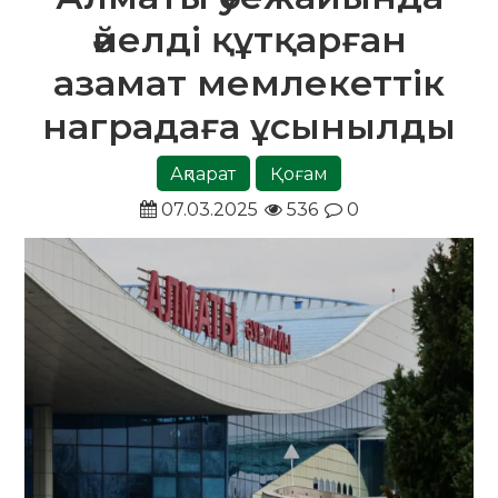
әйелді құтқарған
азамат мемлекеттік
наградаға ұсынылды
Ақпарат
Қоғам
07.03.2025
536
0