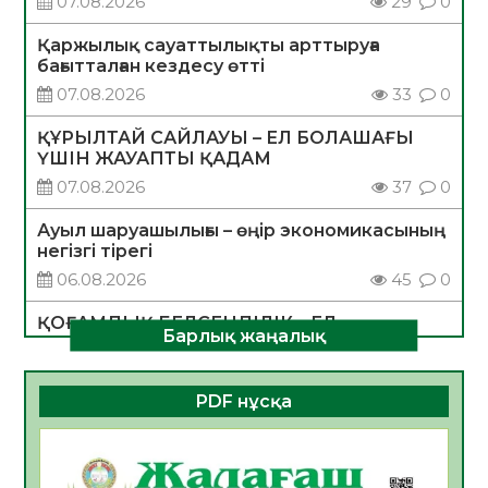
07.08.2026
29
0
Қаржылық сауаттылықты арттыруға
бағытталған кездесу өтті
07.08.2026
33
0
ҚҰРЫЛТАЙ САЙЛАУЫ – ЕЛ БОЛАШАҒЫ
ҮШІН ЖАУАПТЫ ҚАДАМ
07.08.2026
37
0
Ауыл шаруашылығы – өңір экономикасының
негізгі тірегі
06.08.2026
45
0
ҚОҒАМДЫҚ БЕЛСЕНДІЛІК – ЕЛ
Барлық жаңалық
ДАМУЫНЫҢ НЕГІЗІ
06.08.2026
42
0
PDF нұсқа
ҚҰРЫЛТАЙ САЙЛАУЫ – БОЛАШАҚҚА
БАСТАР ЖАУАПТЫ ТАҢДАУ
06.08.2026
44
0