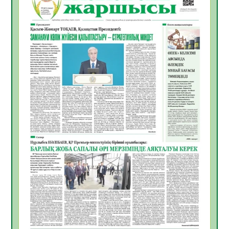
Инфекциялық ауруларға қарсы иммундау
жұмыстарының тиімділігі
06.08.2026
47
0
Көкжөтел ауруы туралы
06.08.2026
43
0
АПВ вакцинасы туралы мәлімет
06.08.2026
42
0
Open Air: Қызылорда облысы полиция
департаменті 20 мыңнан астам
көрерменнің қауіпсіздігін қамтамасыз етті
06.08.2026
56
0
ҚЫЗЫЛОРДАДА «САНАЛЫ ҰРПАҚ –
ЖАРҚЫН БОЛАШАҚ» АТТЫ КЕҢЕЙТІЛГЕН
МӘЖІЛІС ӨТТІ
05.08.2026
56
0
Қазақстан Орталық Азиядағы көшуге ең