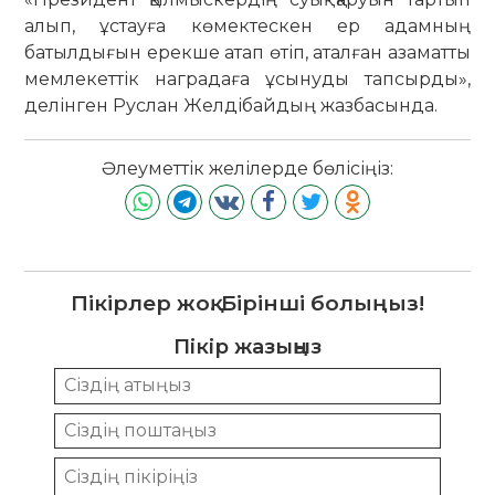
алып, ұстауға көмектескен ер адамның
батылдығын ерекше атап өтіп, аталған азаматты
мемлекеттік наградаға ұсынуды тапсырды»,
делінген Руслан Желдібайдың жазбасында.
Әлеуметтік желілерде бөлісіңіз:
Пікірлер жоқ. Бірінші болыңыз!
Пікір жазыңыз