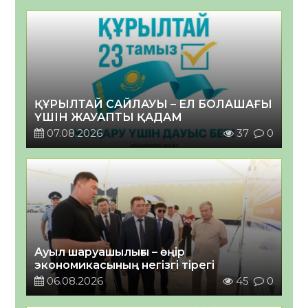
ҚҰРЫЛТАЙ САЙЛАУЫ – ЕЛ БОЛАШАҒЫ
ҮШІН ЖАУАПТЫ ҚАДАМ
07.08.2026
37
0
Ауыл шаруашылығы – өңір
экономикасының негізгі тірегі
06.08.2026
45
0