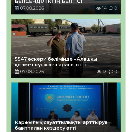
БЕЛСЕНДІЛІКТІҢ БЕЛГІСІ
07.08.2026
14
0
5547 әскери бөлімінде «Алғашқы
қызмет күні» іс-шарасы өтті
07.08.2026
13
0
Қаржылық сауаттылықты арттыруға
бағытталған кездесу өтті