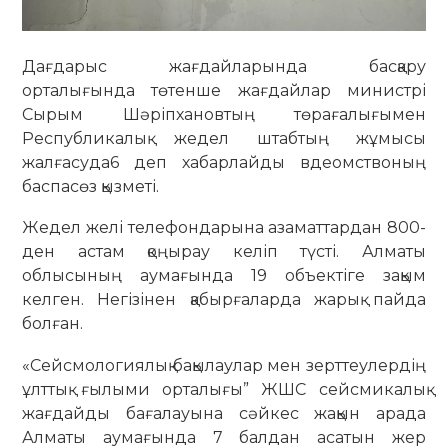
Дағдарыс жағдайларында басқару
орталығында төтенше жағдайлар министрі
Сырым Шәріпхановтың төрағалығымен
Республикалық жедел штабтың жұмысы
жалғасуда6 деп хабарлайды вдеомствоның
баспасөз қызметі.
Жедел желі телефондарына азаматтардан 800-
ден астам қоңырау келіп түсті. Алматы
облысының аумағында 19 объектіге зақым
келген. Негізінен қабырғаларда жарық пайда
болған.
«Сейсмологиялық бақылаулар мен зерттеулердің
ұлттық ғылыми орталығы” ЖШС сейсмикалық
жағдайды бағалауына сәйкес жақын арада
Алматы аумағында 7 балдан асатын жер