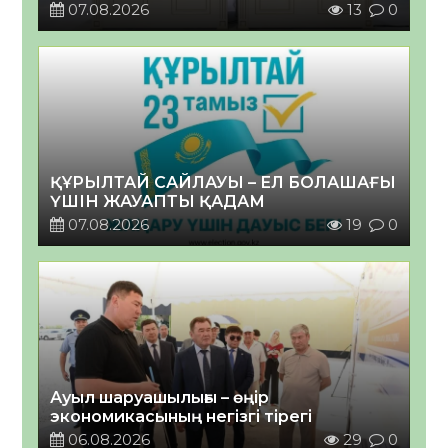
07.08.2026
13
0
ҚҰРЫЛТАЙ САЙЛАУЫ – ЕЛ БОЛАШАҒЫ
ҮШІН ЖАУАПТЫ ҚАДАМ
07.08.2026
19
0
Ауыл шаруашылығы – өңір
экономикасының негізгі тірегі
06.08.2026
29
0