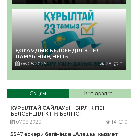
ҚОҒАМДЫҚ БЕЛСЕНДІЛІК – ЕЛ
ДАМУЫНЫҢ НЕГІЗІ
06.08.2026
28
0
Соңғы
Көп қаралған
ҚҰРЫЛТАЙ САЙЛАУЫ – БІРЛІК ПЕН
БЕЛСЕНДІЛІКТІҢ БЕЛГІСІ
07.08.2026
14
0
5547 әскери бөлімінде «Алғашқы қызмет