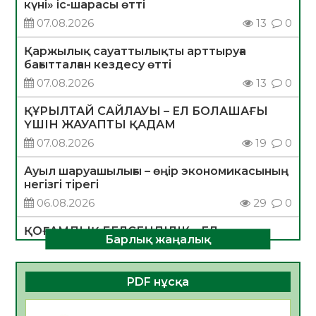
күні» іс-шарасы өтті
07.08.2026
13
0
Қаржылық сауаттылықты арттыруға
бағытталған кездесу өтті
07.08.2026
13
0
ҚҰРЫЛТАЙ САЙЛАУЫ – ЕЛ БОЛАШАҒЫ
ҮШІН ЖАУАПТЫ ҚАДАМ
07.08.2026
19
0
Ауыл шаруашылығы – өңір экономикасының
негізгі тірегі
06.08.2026
29
0
ҚОҒАМДЫҚ БЕЛСЕНДІЛІК – ЕЛ
Барлық жаңалық
ДАМУЫНЫҢ НЕГІЗІ
06.08.2026
28
0
PDF нұсқа
ҚҰРЫЛТАЙ САЙЛАУЫ – БОЛАШАҚҚА
БАСТАР ЖАУАПТЫ ТАҢДАУ