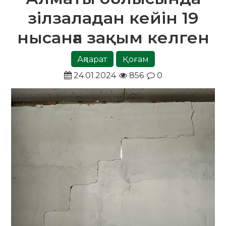
зілзаладан кейін 19
нысанға зақым келген
Ақпарат
Қоғам
24.01.2024
856
0