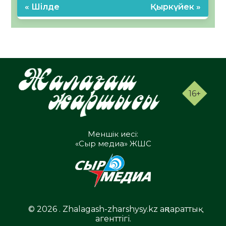
« Шілде
Қыркүйек »
16+
Меншік иесі:
«Сыр медиа» ЖШС
© 2026 . Zhalagash-zharshysy.kz ақпараттық
агенттігі.