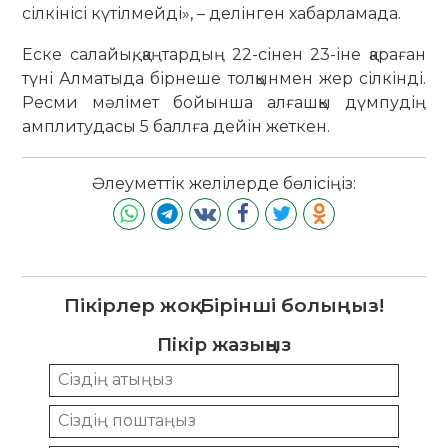
сілкінісі күтілмейді», – делінген хабарламада.
Еске салайық, қаңтардың 22-сінен 23-іне қараған
түні Алматыда бірнеше толқынмен жер сілкінді.
Ресми мәлімет бойынша алғашқы дүмпудің
амплитудасы 5 баллға дейін жеткен.
Әлеуметтік желілерде бөлісіңіз:
Пікірлер жоқ. Бірінші болыңыз!
Пікір жазыңыз