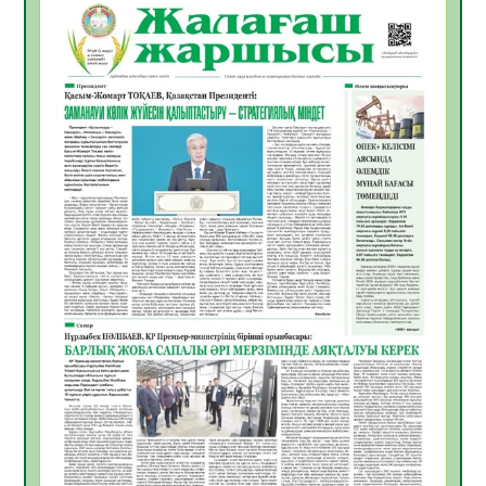
06.08.2026
30
0
Инфекциялық ауруларға қарсы иммундау
жұмыстарының тиімділігі
06.08.2026
31
0
Көкжөтел ауруы туралы
06.08.2026
28
0
АПВ вакцинасы туралы мәлімет
06.08.2026
29
0
Open Air: Қызылорда облысы полиция
департаменті 20 мыңнан астам
көрерменнің қауіпсіздігін қамтамасыз етті
06.08.2026
40
0
ҚЫЗЫЛОРДАДА «САНАЛЫ ҰРПАҚ –
ЖАРҚЫН БОЛАШАҚ» АТТЫ КЕҢЕЙТІЛГЕН
МӘЖІЛІС ӨТТІ
05.08.2026
40
0