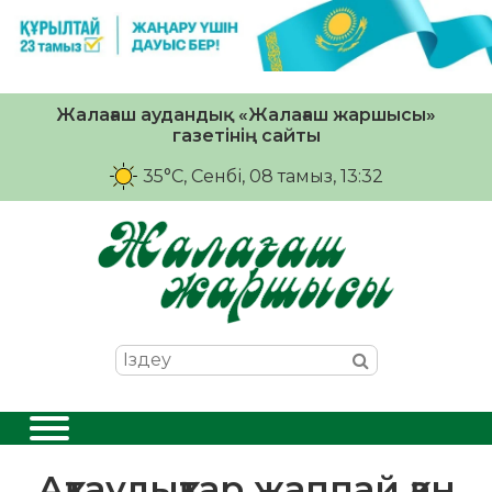
Жалағаш аудандық «Жалағаш жаршысы»
газетінің сайты
35°C
, Сенбі, 08 тамыз, 13:32
Ақтаулықтар жаппай қан