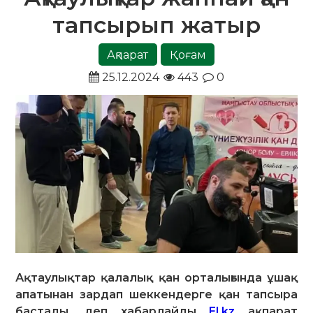
тапсырып жатыр
Ақпарат
Қоғам
25.12.2024
443
0
Ақтаулықтар қалалық қан орталығында ұшақ
апатынан зардап шеккендерге қан тапсыра
бастады, деп хабарлайды
El.kz
ақпарат