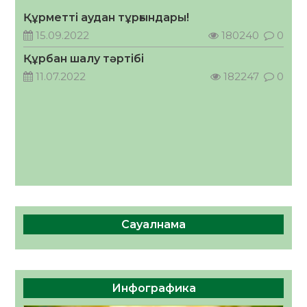
Құрметті аудан тұрғындары!
Руслан Рүстемұлы облыс әкімінің
кеңесшісі болып тағайындалды
15.09.2022
180240
0
05.08.2026
47
0
Құрбан шалу тәртібі
11.07.2022
182247
0
Сауалнама
Инфографика