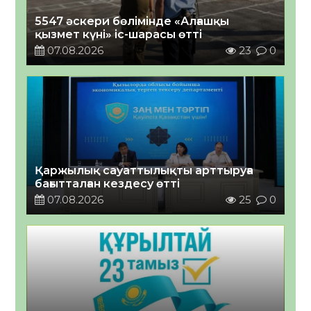
5547 әскери бөлімінде «Алғашқы
қызмет күні» іс-шарасы өтті
07.08.2026
23
0
Қаржылық сауаттылықты арттыруға
бағытталған кездесу өтті
07.08.2026
25
0