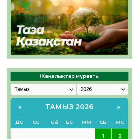
Жаңалықтар мұрағаты
ТАМЫЗ 2026
«
»
ДС
СС
СӘ
БС
ЖМ
СБ
ЖС
1
2