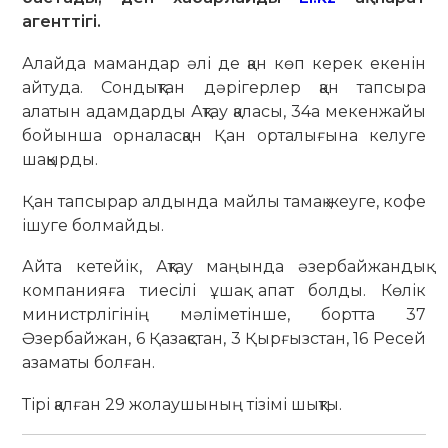
агенттігі.
Алайда мамандар әлі де қан көп керек екенін
айтуда. Сондықтан дәрігерлер қан тапсыра
алатын адамдарды Ақтау қаласы, 34а мекенжайы
бойынша орналасқан Қан орталығына келуге
шақырды.
Қан тапсырар алдында майлы тамақ жеуге, кофе
ішуге болмайды.
Айта кетейік, Ақтау маңында әзербайжандық
компанияға тиесілі ұшақ апат болды. Көлік
министрлігінің мәліметінше, бортта 37
Әзербайжан, 6 Қазақстан, 3 Қырғызстан, 16 Ресей
азаматы болған.
Тірі қалған 29 жолаушының тізімі шықты.