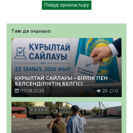
Тағы да оқыңыз:
ҚҰРЫЛТАЙ САЙЛАУЫ – БІРЛІК ПЕН
БЕЛСЕНДІЛІКТІҢ БЕЛГІСІ
07.08.2026
26
0