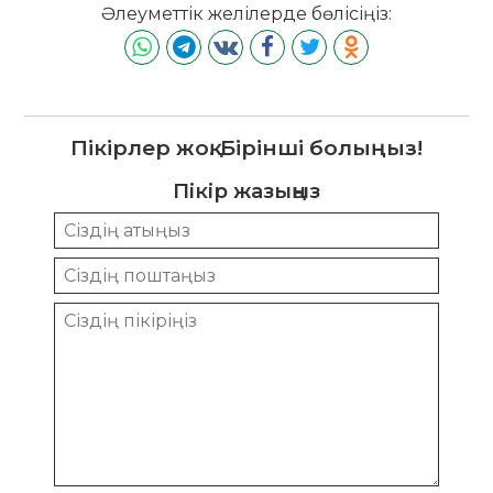
Әлеуметтік желілерде бөлісіңіз:
Пікірлер жоқ. Бірінші болыңыз!
Пікір жазыңыз