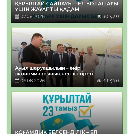
ҚҰРЫЛТАЙ САЙЛАУЫ – ЕЛ БОЛАШАҒЫ
ҮШІН ЖАУАПТЫ ҚАДАМ
07.08.2026
30
0
Ауыл шаруашылығы – өңір
экономикасының негізгі тірегі
06.08.2026
39
0
ҚОҒАМДЫҚ БЕЛСЕНДІЛІК – ЕЛ