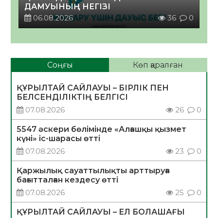
ДАМУЫНЫҢ НЕГІЗІ
06.08.2026
36
0
Соңғы
Көп қаралған
ҚҰРЫЛТАЙ САЙЛАУЫ – БІРЛІК ПЕН
БЕЛСЕНДІЛІКТІҢ БЕЛГІСІ
07.08.2026
26
0
5547 әскери бөлімінде «Алғашқы қызмет
күні» іс-шарасы өтті
07.08.2026
23
0
Қаржылық сауаттылықты арттыруға
бағытталған кездесу өтті
07.08.2026
25
0
ҚҰРЫЛТАЙ САЙЛАУЫ – ЕЛ БОЛАШАҒЫ