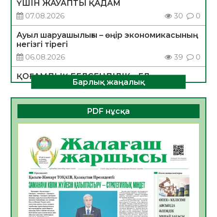
ҮШІН ЖАУАПТЫ ҚАДАМ
07.08.2026
30
0
Ауыл шаруашылығы – өңір экономикасының
негізгі тірегі
06.08.2026
39
0
ҚОҒАМДЫҚ БЕЛСЕНДІЛІК – ЕЛ
Барлық жаңалық
ДАМУЫНЫҢ НЕГІЗІ
06.08.2026
36
0
PDF нұсқа
ҚҰРЫЛТАЙ САЙЛАУЫ – БОЛАШАҚҚА
БАСТАР ЖАУАПТЫ ТАҢДАУ
06.08.2026
38
0
Инфекциялық ауруларға қарсы иммундау
жұмыстарының тиімділігі
06.08.2026
40
0
Көкжөтел ауруы туралы
06.08.2026
36
0