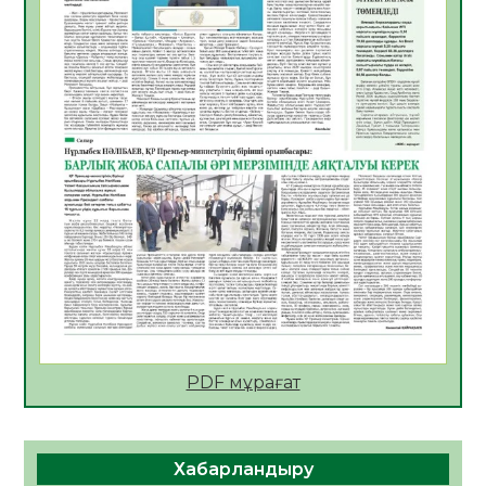
АПВ вакцинасы туралы мәлімет
06.08.2026
36
0
Open Air: Қызылорда облысы полиция
департаменті 20 мыңнан астам
көрерменнің қауіпсіздігін қамтамасыз етті
06.08.2026
48
0
ҚЫЗЫЛОРДАДА «САНАЛЫ ҰРПАҚ –
ЖАРҚЫН БОЛАШАҚ» АТТЫ КЕҢЕЙТІЛГЕН
МӘЖІЛІС ӨТТІ
05.08.2026
49
0
Қазақстан Орталық Азиядағы көшуге ең
қолайлы ел атанды
05.08.2026
48
0
PDF мұрағат
Өрт қауіпсіздігі талаптарын сақтау – әр
азаматтың міндеті
Хабарландыру
05.08.2026
50
0