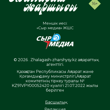
16+
Меншік иесі:
«Сыр медиа» ЖШС
© 2026 . Zhalagash-zharshysy.kz ақпараттық
агенттігі.
Қазақстан Республикасы Ақпарат және
Қоғамдық даму министрлігі,Ақпарат
комитетінің тіркеу туралы №
KZ91VPY00052420 куәлігі 21.07.2022 жылы
берілген
Басшылық
Редакция