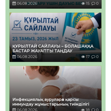
06.08.2026
15
0
ҚҰРЫЛТАЙ САЙЛАУЫ – БОЛАШАҚҚА
БАСТАР ЖАУАПТЫ ТАҢДАУ
06.08.2026
17
0
Инфекциялық ауруларға қарсы
иммундау жұмыстарының тиімділігі
06.08.2026
18
0