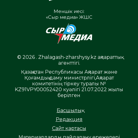
Меншік иесі:
«Сыр медиа» ЖШС
© 2026 . Zhalagash-zharshysy.kz ақпараттық
агенттігі.
Қазақстан Республикасы Ақпарат және
Қоғамдық даму министрлігі,Ақпарат
комитетінің тіркеу туралы №
KZ91VPY00052420 куәлігі 21.07.2022 жылы
берілген
Басшылық
Редакция
Сайт картасы
Материалдарды пайдалану ережелері