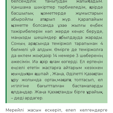
белсенділік танытудан жалықпадым.
Қаншама шәкірттер тәрбиеледім, қазірде
басшылық қызметтерде жұмыстарын
абыройлы атқарып жүр. Қарапайым
қызметте болсамда ұзаө жылғы еңбек
тәжірибелерім көп жерде кеңес беруде,
маңызды шешімдер қабылдауда жарады.
Соның арқасында теміржол тарапынан 4
бөлмелі үй алдым. Өмірге де теміржолға
да өкпем жоқ. Қазір 14 немере 3 шөберенің
әжесімін. Иә қазір қоғам өзгерді. Ел ертеңін
еңселі ететін жастарға айтарым кезіккен
қиындықтан қашпай , Жаңа, Әділетті Қазақстан
құру жолында ортақ мақсатқа топтасып, ел
игілігіне бағыттталған бастамаларды
қолдаңдар. Жаңа Қазақстанды бірге құрайық»,
– деді ардагер.
Мерейлі жасын ескеріп, елеп келгендерге