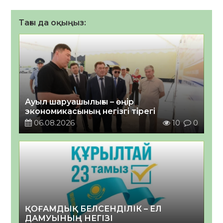
Тағы да оқыңыз:
Ауыл шаруашылығы – өңір
экономикасының негізгі тірегі
06.08.2026
10
0
ҚОҒАМДЫҚ БЕЛСЕНДІЛІК – ЕЛ
ДАМУЫНЫҢ НЕГІЗІ