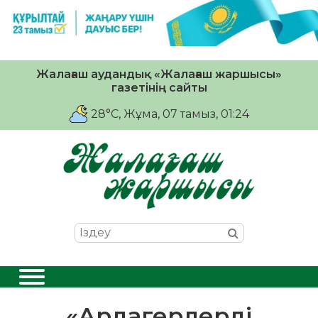
Жалағаш аудандық «Жалағаш жаршысы»
газетінің сайты
28°C
, Жұма, 07 тамыз, 01:24
«Ардагерлерді