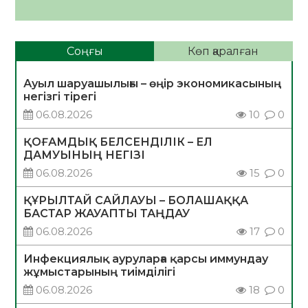
Соңғы
Көп қаралған
Ауыл шаруашылығы – өңір экономикасының
негізгі тірегі
06.08.2026
10
0
ҚОҒАМДЫҚ БЕЛСЕНДІЛІК – ЕЛ
ДАМУЫНЫҢ НЕГІЗІ
06.08.2026
15
0
ҚҰРЫЛТАЙ САЙЛАУЫ – БОЛАШАҚҚА
БАСТАР ЖАУАПТЫ ТАҢДАУ
06.08.2026
17
0
Инфекциялық ауруларға қарсы иммундау
жұмыстарының тиімділігі
06.08.2026
18
0