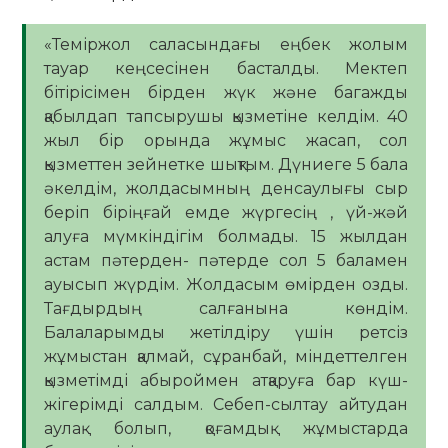
«Теміржол саласындағы еңбек жолым
тауар кеңсесінен басталды. Мектеп
бітірісімен бірден жүк және багажды
қабылдап тапсырушы қызметіне келдім. 40
жыл бір орында жұмыс жасап, сол
қызметтен зейнетке шықтым. Дүниеге 5 бала
әкелдім, жолдасымның денсаулығы сыр
беріп біріңғай емде жүргесің , үй-жәй
алуға мүмкіндігім болмады. 15 жылдан
астам пәтерден- пәтерде сол 5 баламен
ауысып жүрдім. Жолдасым өмірден озды.
Тағдырдың салғанына көндім.
Балаларымды жетілдіру үшін ретсіз
жұмыстан қалмай, сұранбай, міндеттелген
қызметімді абыроймен атқаруға бар күш-
жігерімді салдым. Себеп-сылтау айтудан
аулақ болып, қоғамдық жұмыстарда