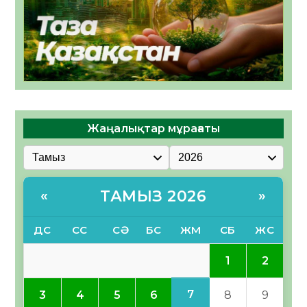
Жаңалықтар мұрағаты
ТАМЫЗ 2026
«
»
ДС
СС
СӘ
БС
ЖМ
СБ
ЖС
1
2
7
3
4
5
6
8
9