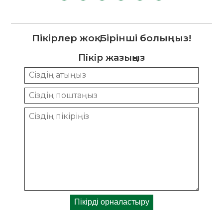
Пікірлер жоқ. Бірінші болыңыз!
Пікір жазыңыз