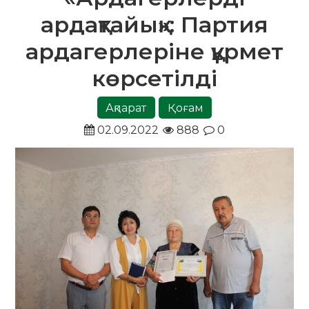
ардақтайық»: Партия
ардагерлеріне құрмет
көрсетілді
Ақпарат
Қоғам
02.09.2022
888
0