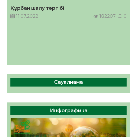
ҚОСЫЛҒАН ҮЛЕС
Құрбан шалу тәртібі
05.08.2026
36
0
11.07.2022
182207
0
Сауалнама
Инфографика