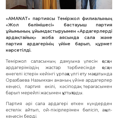
«AMANAT» партиясы Теміржол филиалының
«Жол бөлімішесі» бастауыш партия
ұйымының ұйымдастыруымен «Ардагерлерді
ардақтайық» жоба аясында сала және
партия ардагерінің үйіне барып, құрмет
көрсетілді.
Теміржол саласының дамуына үлесін қосқан
ардагеріміздің жастар тәрбиесінде қосқан
өнегелі істерін кейінгі ұрпаққа үлгі ету мақсатында
Оразбаева Назымхан ананың үйіне ардагерлер
кеңесі, партия өкілі, кәсіподақ төрағасымен
барып мерейлі жасымен құттықтады.
Партия әрі сала ардагері өткен күндерден
естелік айтып, ой-пікірлерімен бөлісіп, ақыл-
кеңесін берді.