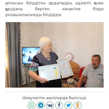
алғысын білдірген ардагердің әділетті қоғам
құрудағы берген кеңесіне бізде
ризашылығымды білдірдік
Әлеуметтік желілерде бөлісіңіз: