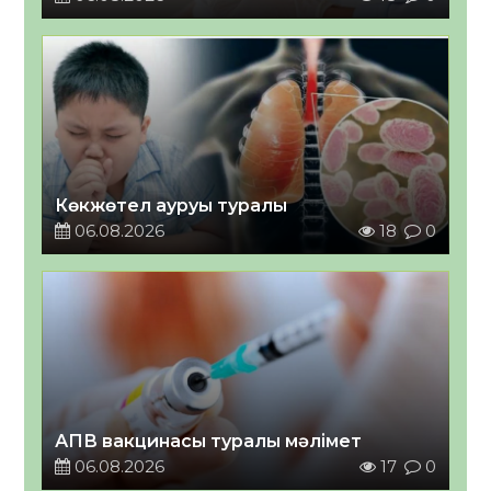
Көкжөтел ауруы туралы
06.08.2026
18
0
АПВ вакцинасы туралы мәлімет
06.08.2026
17
0