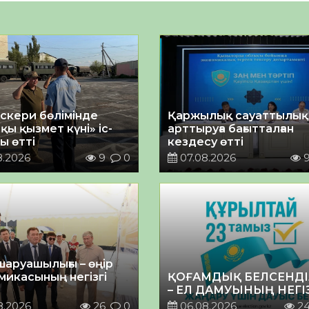
әскери бөлімінде
Қаржылық сауаттылы
қы қызмет күні» іс-
арттыруға бағытталған
ы өтті
кездесу өтті
8.2026
9
0
07.08.2026
шаруашылығы – өңір
микасының негізгі
ҚОҒАМДЫҚ БЕЛСЕНДІ
– ЕЛ ДАМУЫНЫҢ НЕГІ
8.2026
26
0
06.08.2026
2