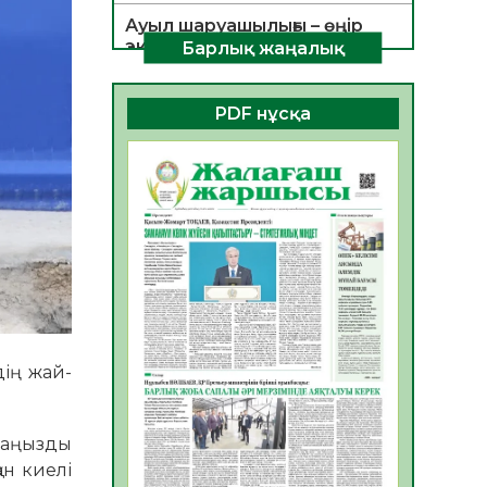
Ауыл шаруашылығы – өңір
экономикасының негізгі
Барлық жаңалық
тірегі
06.08.2026
26
0
PDF нұсқа
ҚОҒАМДЫҚ БЕЛСЕНДІЛІК –
ЕЛ ДАМУЫНЫҢ НЕГІЗІ
06.08.2026
24
0
ҚҰРЫЛТАЙ САЙЛАУЫ –
БОЛАШАҚҚА БАСТАР
ЖАУАПТЫ ТАҢДАУ
06.08.2026
27
0
Инфекциялық ауруларға
қарсы иммундау
ің жай-
жұмыстарының тиімділігі
06.08.2026
28
0
маңызды
Көкжөтел ауруы туралы
ан киелі
06.08.2026
25
0