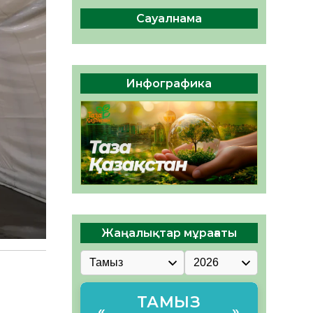
сақтау – әр азаматтың
міндеті
Сауалнама
05.08.2026
39
0
Руслан Рүстемұлы облыс
әкімінің кеңесшісі болып
Инфографика
тағайындалды
05.08.2026
37
0
Жаңалықтар мұрағаты
ТАМЫЗ
«
»