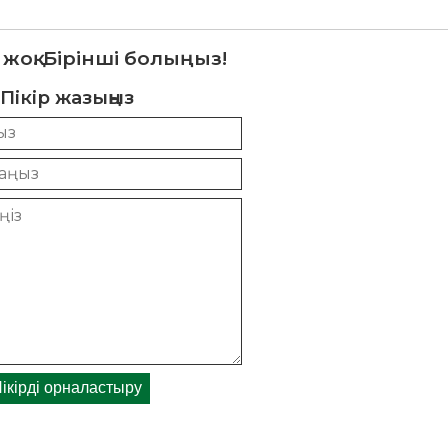
 жоқ. Бірінші болыңыз!
Пікір жазыңыз