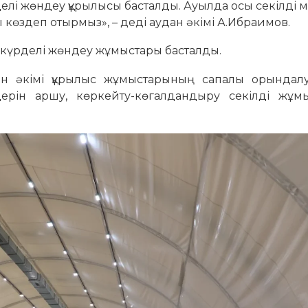
рделі жөндеу құрылысы басталды. Ауылда осы секілді
көздеп отырмыз», – деді аудан әкімі А.Ибраимов.
ге күрделі жөндеу жұмыстары басталды.
дан әкімі құрылыс жұмыстарының сапалы орындалу
здерін аршу, көркейту-көгалдандыру секілді жұм