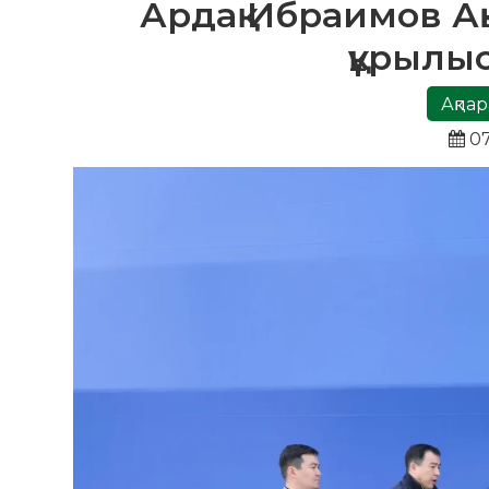
Ардақ Ибраимов А
құрылы
Ақпар
07