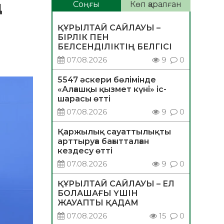
ң
Соңғы
Көп қаралған
ҚҰРЫЛТАЙ САЙЛАУЫ –
БІРЛІК ПЕН
БЕЛСЕНДІЛІКТІҢ БЕЛГІСІ
07.08.2026
9
0
5547 әскери бөлімінде
«Алғашқы қызмет күні» іс-
шарасы өтті
07.08.2026
9
0
Қаржылық сауаттылықты
арттыруға бағытталған
кездесу өтті
07.08.2026
9
0
ҚҰРЫЛТАЙ САЙЛАУЫ – ЕЛ
БОЛАШАҒЫ ҮШІН
ЖАУАПТЫ ҚАДАМ
07.08.2026
15
0