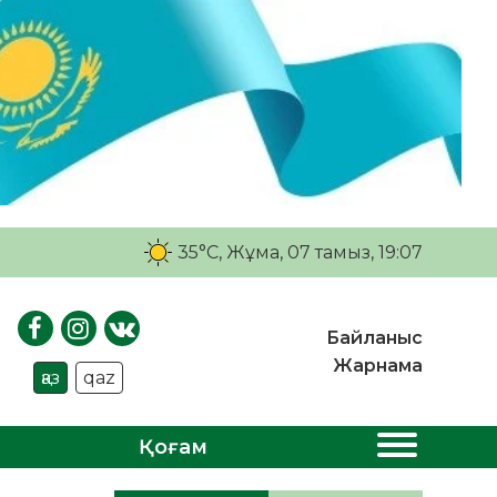
35°C
, Жұма, 07 тамыз, 19:07
Байланыс
Жарнама
қаз
qaz
Қоғам