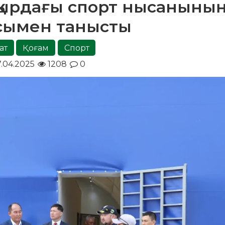
ққырдағы спорт нысаныны
сымен танысты
ат
Қоғам
Спорт
.04.2025
1208
0