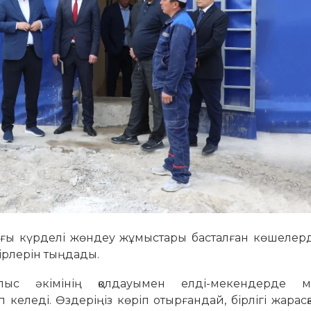
дағы күрделі жөндеу жұмыстары басталған көшелерд
ірлерін тыңдады.
блыс әкімінің қолдауымен елді-мекендерде 
еледі. Өздеріңіз көріп отырғандай, бірлігі жарасқ