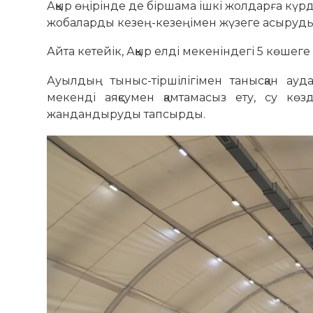
Аққыр өңірінде де біршама ішкі жолдарға кү
жобаларды кезең-кезеңімен жүзеге асыруды 
Айта кетейік, Аққыр елді мекеніндегі 5 көше
Ауылдың тыныс-тіршілігімен танысқан ау
мекенді аяқсумен қамтамасыз ету, су кө
жандандыруды тапсырды.