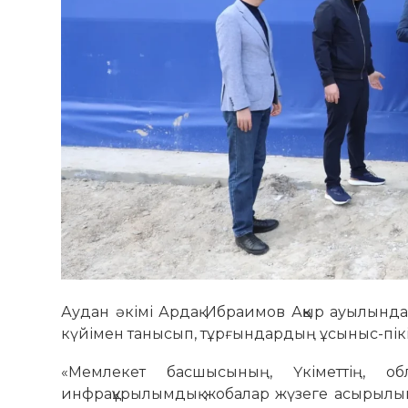
Аудан әкімі Ардақ Ибраимов Аққыр ауылын
күйімен танысып, тұрғындардың ұсыныс-пік
«Мемлекет басшысының, Үкіметтің, о
инфрақұрылымдық жобалар жүзеге асырылып к