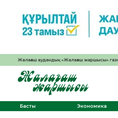
Жалағаш аудандық «Жалағаш жаршысы» газе
Басты
Экономика