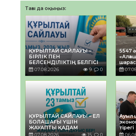
Тағы да оқыңыз:
ҚҰРЫЛТАЙ САЙЛАУЫ –
5547 
БІРЛІК ПЕН
«Алғаш
БЕЛСЕНДІЛІКТІҢ БЕЛГІСІ
шарас
07.08.2026
9
0
07.0
ҚҰРЫЛТАЙ САЙЛАУЫ – ЕЛ
Ауыл 
БОЛАШАҒЫ ҮШІН
эконо
ЖАУАПТЫ ҚАДАМ
тірегі
07.08.2026
15
0
06.0