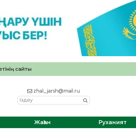
тінің сайты
zhal_jarsh@mail.ru
Жаһан
Руханият