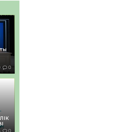
қты
9
0
ЛІК
ЗІ
4
0