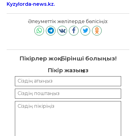
Kyzylorda-news.kz.
Әлеуметтік желілерде бөлісіңіз:
Пікірлер жоқ. Бірінші болыңыз!
Пікір жазыңыз