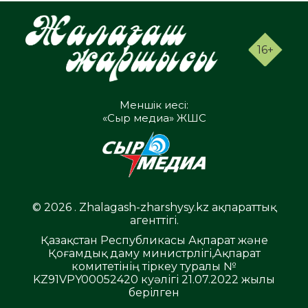
16+
Меншік иесі:
«Сыр медиа» ЖШС
© 2026 . Zhalagash-zharshysy.kz ақпараттық
агенттігі.
Қазақстан Республикасы Ақпарат және
Қоғамдық даму министрлігі,Ақпарат
комитетінің тіркеу туралы №
KZ91VPY00052420 куәлігі 21.07.2022 жылы
берілген