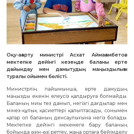
Оқу-ағарту министрі Асхат Аймағамбетов
мектепке дейінгі кезеңде баланы ерте
дайындау мен дамытудың маңыздылығы
туралы ойымен бөлісті.
Министрлің пайымынша, ерте дамудың
маңызды екенін елеусіз қалдыруға болмайды.
Баланың миы тез дамып, негізгі дағдылар мен
мінез-құлық қасиеттері қалыптасады, сонымен
қатар ол баланың денсаулығына негіз болады.
Мектепке дейінгі мекемеге бару баланың
бойында өзін-өзі реттеу, жаңа ортаға бейімделу