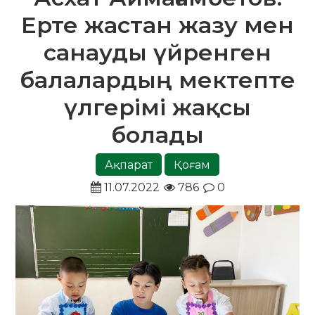
Ерте жастан жазу мен
санауды үйренген
балалардың мектепте
үлгерімі жақсы
болады
Ақпарат
Қоғам
11.07.2022
786
0