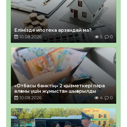
Елімізде ипотека арзандай ма?
10.08.2026
5
0
«Отбасы банктің» 2 қызметкері пара
алғаны үшін жұмыстан шығарылды
10.08.2026
4
0