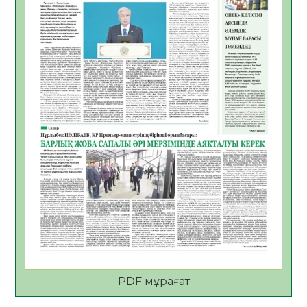
10.08.2026
4
0
Өңірде «Кең дала-2» бағдарламасы арқылы
80 шаруашылық қаржыландырылды
09.08.2026
22
0
Жер ресурстары тиімді игерілуде
09.08.2026
23
0
Ел игілігі үшін еңбек етіп жүрген
құрылысшыларға құрмет көрсетті
08.08.2026
20
0
ҚЫЗЫЛОРДАДА «ЖАСЫЛ ЕЛ» ЕҢБЕК
ЖАСАҚТАРЫНЫҢ ҚАТЫСУЫМЕН
ЭКОЛОГИЯЛЫҚ СЕНБІЛІК ӨТТІ
08.08.2026
20
0
Білім гранты иегерлерінің тізімі шықты
07.08.2026
20
0
PDF мұрағат
Қазақстандықтар Құрылтай сайлауынан