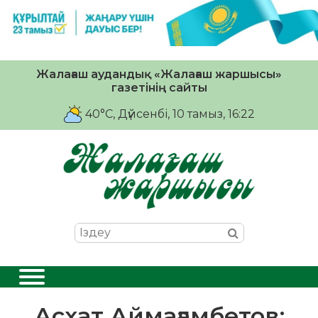
Жалағаш аудандық «Жалағаш жаршысы»
газетінің сайты
40°C
, Дүйсенбі, 10 тамыз, 16:22
Асхат Аймағамбетов: