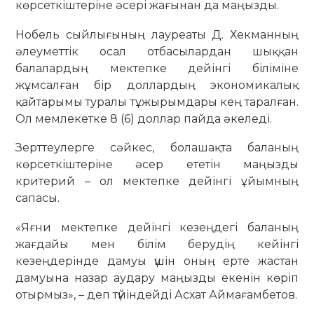
көрсеткіштеріне әсері жағынан да маңызды.
Нобель сыйлығының лауреаты Д. Хекманның
әлеуметтік осал отбасылардан шыққан
балалардың мектепке дейінгі біліміне
жұмсалған бір доллардың экономикалық
қайтарымы туралы тұжырымдары кең таралған.
Ол мемлекетке 8 (6) доллар пайда әкеледі.
Зерттеулерге сәйкес, болашақта баланың
көрсеткіштеріне әсер ететін маңызды
критерий – ол мектепке дейінгі ұйымның
сапасы.
«Яғни мектепке дейінгі кезеңдегі баланың
жағдайы мен білім берудің кейінгі
кезеңдерінде дамуы үшін оның ерте жастан
дамуына назар аудару маңызды екенін көріп
отырмыз», – деп түйіндейді Асхат Аймағамбетов.