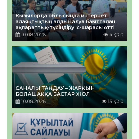
Қызылорда облысында интернет
алаяқтықтың алдын алуға бағытталған
ақпараттық-түсіндіру іс-шарасы өтті
10.08.2026
4
0
САНАЛЫ ТАҢДАУ – ЖАРҚЫН
БОЛАШАҚҚА БАСТАР ЖОЛ
10.08.2026
15
0