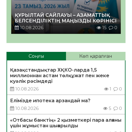
ҚҰРЫЛТАЙ САЙЛАУЫ – АЗАМАТТЫҚ
БЕЛСЕНДІЛІКТІҢ МАҢЫЗДЫ КӨРІНІСІ
10.08.2026
15
0
Соңғы
Көп қаралған
Қазақстандықтар ХҚКО-ларда 1,5
миллионнан астам төлқұжат пен жеке
куәлік рәсімдеді
10.08.2026
1
0
Елімізде ипотека арзандай ма?
10.08.2026
5
0
«Отбасы банктің» 2 қызметкері пара алғаны
үшін жұмыстан шығарылды