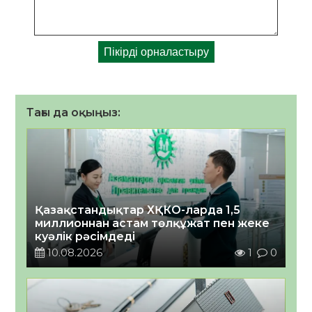
Тағы да оқыңыз:
Қазақстандықтар ХҚКО-ларда 1,5
миллионнан астам төлқұжат пен жеке
куәлік рәсімдеді
10.08.2026
1
0