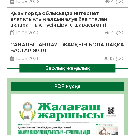
10.08.2026
4
0
Қызылорда облысында интернет
алаяқтықтың алдын алуға бағытталған
ақпараттық-түсіндіру іс-шарасы өтті
10.08.2026
4
0
САНАЛЫ ТАҢДАУ – ЖАРҚЫН БОЛАШАҚҚА
БАСТАР ЖОЛ
10.08.2026
15
0
Барлық жаңалық
ҚҰРЫЛТАЙ САЙЛАУЫ – АЗАМАТТЫҚ
БЕЛСЕНДІЛІКТІҢ МАҢЫЗДЫ КӨРІНІСІ
10.08.2026
15
0
PDF нұсқа
Мемлекет басшысы Қасым-Жомарт
Тоқаевтың Абай күнімен құттықтауы
10.08.2026
5
0
«Жастар және заң мен тәртіп» атты
облыстық жайдарман ойындары өтті