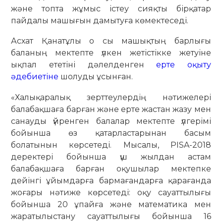
және топта жұмыс істеу сияқты бірқатар
пайдалы машығын дамытуға көмектеседі.
Асхат Қанатұлы о сы машықтың барлығы
баланың мектепте үлкен жетістікке жетуіне
ықпал ететіні дәлелденген
ерте оқыту
әдебиетіне
шолуды ұсынған.
«Халықаралық зерттеулердің нәтижелері
балабақшаға барған және ерте жастан жазу мен
санауды үйренген балалар мектепте үлгерімі
бойынша өз қатарластарынан басым
болатынын көрсетеді. Мысалы, PISA-2018
деректері бойынша үш жылдан астам
балабақшаға барған оқушылар мектепке
дейінгі ұйымдарға бармағандарға қарағанда
жоғары нәтиже көрсетеді: оқу сауаттылығы
бойынша 20 ұпайға және математика мен
жаратылыстану сауаттылығы бойынша 16