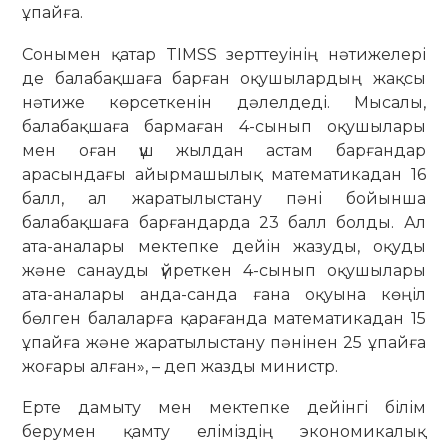
ұпайға.
Сонымен қатар TIMSS зерттеуінің нәтижелері
де балабақшаға барған оқушылардың жақсы
нәтиже көрсеткенін дәлелдеді. Мысалы,
балабақшаға бармаған 4-сынып оқушылары
мен оған үш жылдан астам барғандар
арасындағы айырмашылық математикадан 16
балл, ал жаратылыстану пәні бойынша
балабақшаға барғандарда 23 балл болды. Ал
ата-аналары мектепке дейін жазуды, оқуды
және санауды үйреткен 4-сынып оқушылары
ата-аналары анда-санда ғана оқуына көңіл
бөлген балаларға қарағанда математикадан 15
ұпайға және жаратылыстану пәнінен 25 ұпайға
жоғары алған», – деп жазды министр.
Ерте дамыту мен мектепке дейінгі білім
берумен қамту еліміздің экономикалық