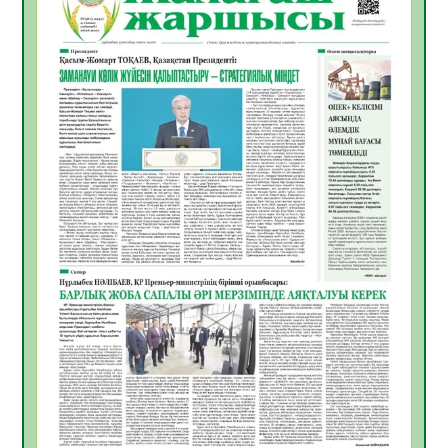
05.08.2026
21
0
ӘРБІР ДАУЫС – ҚОҒАМ ДАМУЫНА
ҚОСЫЛҒАН ҮЛЕС
05.08.2026
27
0
ҚҰРЫЛТАЙ САЙЛАУЫ – БІРЛІК ПЕН
ЖАУАПКЕРШІЛІККЕ БАСТАЙТЫН ҚАДАМ
05.08.2026
26
0
Мектептен – Ұлттық ұлан сапына
04.08.2026
36
0
Үкіметтік емес ұйымдарға арналған
сыйлықақы конкурсына өтінім қабылдау
басталды
04.08.2026
40
0
Үкіметте Президенттің отандық тауарды
қолдау жөніндегі тапсырмаларының
жүзеге асырылу барысы қаралуда