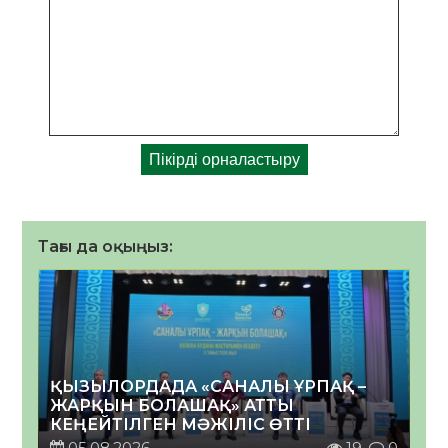
Тағы да оқыңыз:
ҚЫЗЫЛОРДАДА «САНАЛЫ ҰРПАҚ –
ЖАРҚЫН БОЛАШАҚ» АТТЫ
КЕҢЕЙТІЛГЕН МӘЖІЛІС ӨТТІ
05.08.2026
19
0