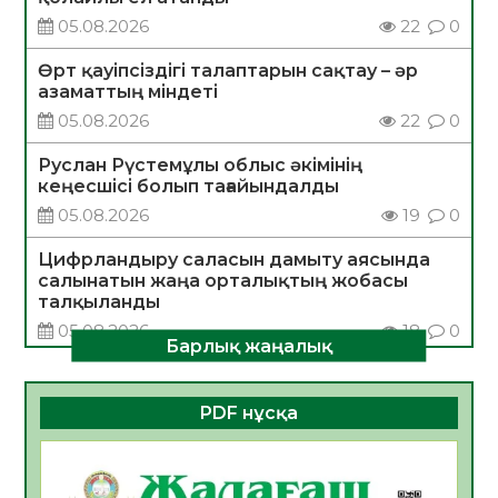
05.08.2026
22
0
Өрт қауіпсіздігі талаптарын сақтау – әр
азаматтың міндеті
05.08.2026
22
0
Руслан Рүстемұлы облыс әкімінің
кеңесшісі болып тағайындалды
05.08.2026
19
0
Цифрландыру саласын дамыту аясында
салынатын жаңа орталықтың жобасы
талқыланды
05.08.2026
18
0
Барлық жаңалық
Алғашқы цифрлық жасанды интеллект
құралдарының таныстырылымы өтті
PDF нұсқа
05.08.2026
19
0
Қазақстандықтардың 72,3%-ы жаңа
Құрылтай үшін дауыс беруге дайын