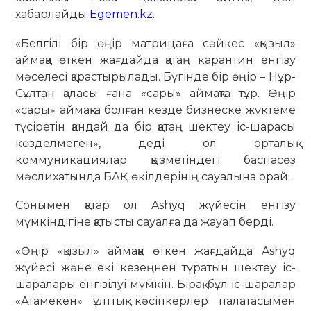
хабарлайды
Egemen.kz
.
«Белгілі бір өңір матрицаға сәйкес «қызыл»
аймаққа өткен жағдайда қатаң карантин енгізу
мәселесі қарастырылады. Бүгінде бір өңір – Нұр-
Сұлтан қаласы ғана «сары» аймақта тұр. Өңір
«сары» аймақта болған кезде бизнеске жүктеме
түсіретін қандай да бір қатаң шектеу іс-шарасы
көзделмеген», деді ол орталық
коммуникациялар қызметіндегі баспасөз
мәслихатында БАҚ өкілдерінің сауалына орай.
Сонымен қатар ол Ashyq жүйесін енгізу
мүмкіндігіне қатысты сауалға да жауап берді.
«Өңір «қызыл» аймаққа өткен жағдайда Ashyq
жүйесі және екі кезеңнен тұратын шектеу іс-
шаралары енгізілуі мүмкін. Бірақ, бұл іс-шаралар
«Атамекен» ұлттық кәсіпкерлер палатасымен