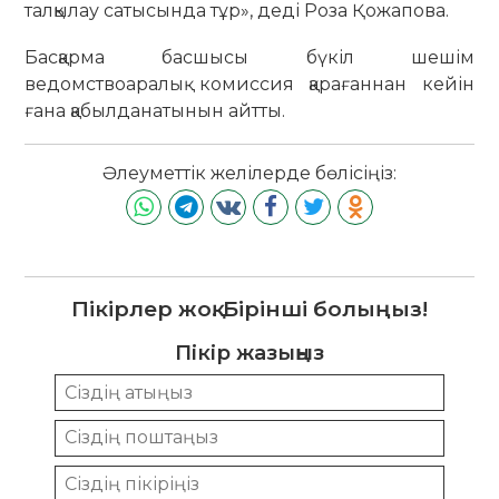
талқылау сатысында тұр», деді Роза Қожапова.
Басқарма басшысы бүкіл шешім
ведомствоаралық комиссия қарағаннан кейін
ғана қабылданатынын айтты.
Әлеуметтік желілерде бөлісіңіз:
Пікірлер жоқ. Бірінші болыңыз!
Пікір жазыңыз