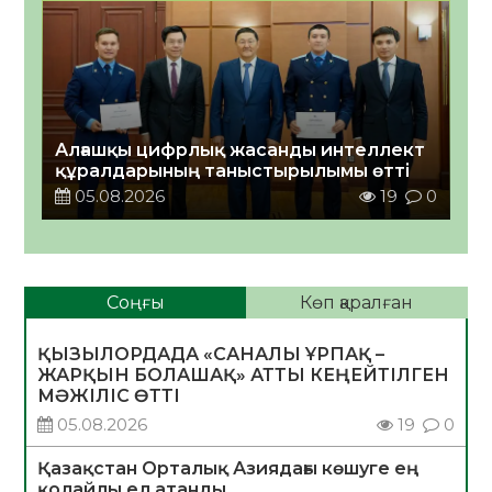
Алғашқы цифрлық жасанды интеллект
құралдарының таныстырылымы өтті
05.08.2026
19
0
Соңғы
Көп қаралған
ҚЫЗЫЛОРДАДА «САНАЛЫ ҰРПАҚ –
ЖАРҚЫН БОЛАШАҚ» АТТЫ КЕҢЕЙТІЛГЕН
МӘЖІЛІС ӨТТІ
05.08.2026
19
0
Қазақстан Орталық Азиядағы көшуге ең
қолайлы ел атанды