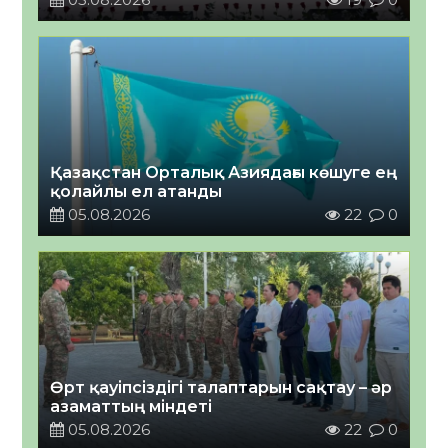
Қазақстан Орталық Азиядағы көшуге ең
қолайлы ел атанды
05.08.2026
22
0
Өрт қауіпсіздігі талаптарын сақтау – әр
азаматтың міндеті
05.08.2026
22
0