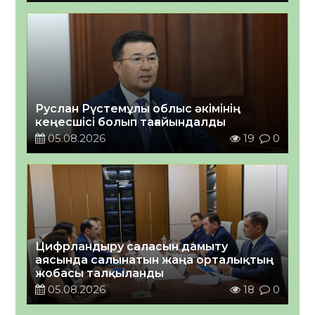
Руслан Рүстемұлы облыс әкімінің
кеңесшісі болып тағайындалды
05.08.2026
19
0
Цифрландыру саласын дамыту
аясында салынатын жаңа орталықтың
жобасы талқыланды
05.08.2026
18
0