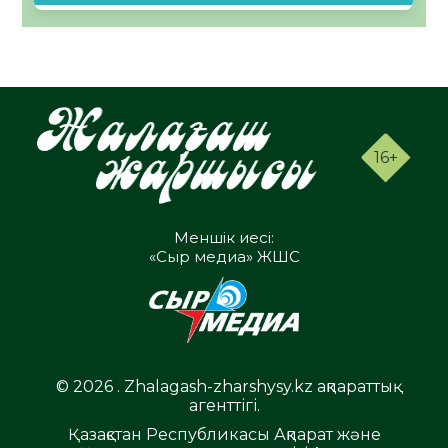
16+
Меншік иесі:
«Сыр медиа» ЖШС
© 2026 . Zhalagash-zharshysy.kz ақпараттық
агенттігі.
Қазақстан Республикасы Ақпарат және