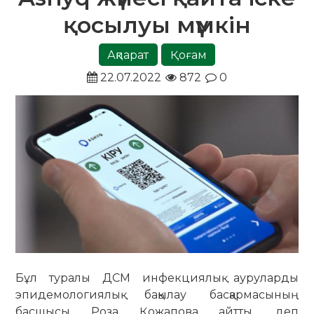
қосылуы мүмкін
Ақпарат
Қоғам
22.07.2022
872
0
Бұл туралы ДСМ инфекциялық ауруларды
эпидемологиялық бақылау басқармасының
басшысы Роза Қожапова айтты, деп