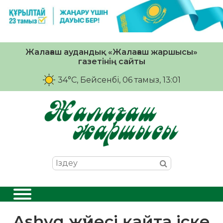
Жалағаш аудандық «Жалағаш жаршысы»
газетінің сайты
34°C
, Бейсенбі, 06 тамыз, 13:01
Ashyq жүйесі қайта іске