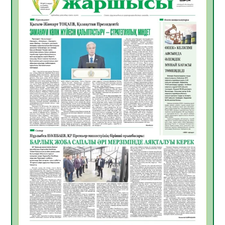
Инфекциялық ауруларға қарсы иммундау
жұмыстарының тиімділігі
06.08.2026
44
0
Көкжөтел ауруы туралы
06.08.2026
39
0
АПВ вакцинасы туралы мәлімет
06.08.2026
39
0
Open Air: Қызылорда облысы полиция
департаменті 20 мыңнан астам
көрерменнің қауіпсіздігін қамтамасыз етті
06.08.2026
51
0
ҚЫЗЫЛОРДАДА «САНАЛЫ ҰРПАҚ –
ЖАРҚЫН БОЛАШАҚ» АТТЫ КЕҢЕЙТІЛГЕН
МӘЖІЛІС ӨТТІ
05.08.2026
52
0
Қазақстан Орталық Азиядағы көшуге ең