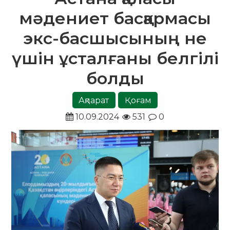
мәдениет басқармасы
экс-басшысының не
үшін ұсталғаны белгілі
болды
Ақпарат
Қоғам
10.09.2024
531
0