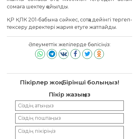
сомаға шектеу қойылды.
ҚР ҚПК 201-бабына сәйкес, сотқа дейінгі тергеп-
тексеру деректері жария етуге жатпайды.
Әлеуметтік желілерде бөлісіңіз:
Пікірлер жоқ. Бірінші болыңыз!
Пікір жазыңыз