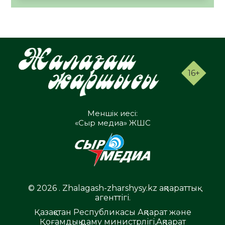
16+
Меншік иесі:
«Сыр медиа» ЖШС
© 2026 . Zhalagash-zharshysy.kz ақпараттық
агенттігі.
Қазақстан Республикасы Ақпарат және
Қоғамдық даму министрлігі,Ақпарат