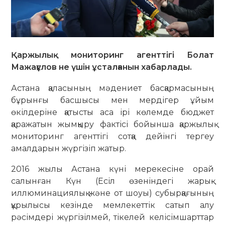
Қаржылық мониторинг агенттігі Болат
Мажағұлов не үшін ұсталғанын хабарлады.
Астана қаласының мәдениет басқармасының
бұрынғы басшысы мен мердігер ұйым
өкілдеріне қатысты аса ірі көлемде бюджет
қаражатын жымқыру фактісі бойынша қаржылық
мониторинг агенттігі сотқа дейінгі тергеу
амалдарын жүргізіп жатыр.
2016 жылы Астана күні мерекесіне орай
салынған Күн (Есіл өзеніндегі жарық-
иллюминациялық және от шоуы) субырқағының
құрылысы кезінде мемлекеттік сатып алу
рәсімдері жүргізілмей, тікелей келісімшарттар