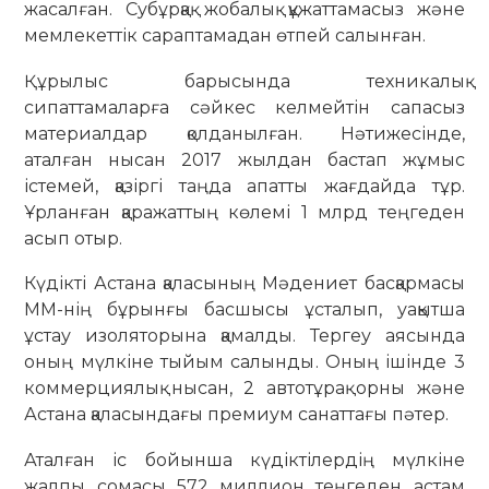
жасалған. Субұрқақ жобалық құжаттамасыз және
мемлекеттік сараптамадан өтпей салынған.
Құрылыс барысында техникалық
сипаттамаларға сәйкес келмейтін сапасыз
материалдар қолданылған. Нәтижесінде,
аталған нысан 2017 жылдан бастап жұмыс
істемей, қазіргі таңда апатты жағдайда тұр.
Ұрланған қаражаттың көлемі 1 млрд теңгеден
асып отыр.
Күдікті Астана қаласының Мәдениет басқармасы
ММ-нің бұрынғы басшысы ұсталып, уақытша
ұстау изоляторына қамалды. Тергеу аясында
оның мүлкіне тыйым салынды. Оның ішінде 3
коммерциялық нысан, 2 автотұрақ орны және
Астана қаласындағы премиум санаттағы пәтер.
Аталған іс бойынша күдіктілердің мүлкіне
жалпы сомасы 572 миллион теңгеден астам