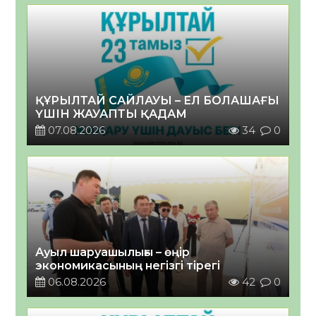
ҚҰРЫЛТАЙ САЙЛАУЫ – ЕЛ БОЛАШАҒЫ
ҮШІН ЖАУАПТЫ ҚАДАМ
07.08.2026
34
0
Ауыл шаруашылығы – өңір
экономикасының негізгі тірегі
06.08.2026
42
0