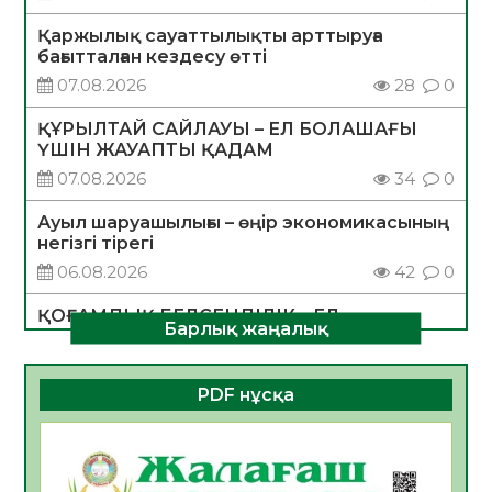
Қаржылық сауаттылықты арттыруға
бағытталған кездесу өтті
07.08.2026
28
0
ҚҰРЫЛТАЙ САЙЛАУЫ – ЕЛ БОЛАШАҒЫ
ҮШІН ЖАУАПТЫ ҚАДАМ
07.08.2026
34
0
Ауыл шаруашылығы – өңір экономикасының
негізгі тірегі
06.08.2026
42
0
ҚОҒАМДЫҚ БЕЛСЕНДІЛІК – ЕЛ
Барлық жаңалық
ДАМУЫНЫҢ НЕГІЗІ
06.08.2026
39
0
PDF нұсқа
ҚҰРЫЛТАЙ САЙЛАУЫ – БОЛАШАҚҚА
БАСТАР ЖАУАПТЫ ТАҢДАУ
06.08.2026
41
0