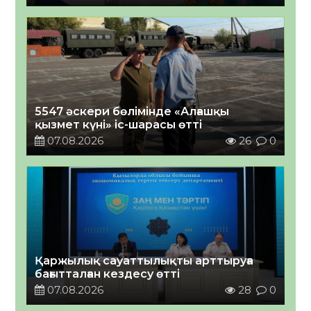
5547 әскери бөлімінде «Алғашқы
қызмет күні» іс-шарасы өтті
07.08.2026
26
0
Қаржылық сауаттылықты арттыруға
бағытталған кездесу өтті
07.08.2026
28
0