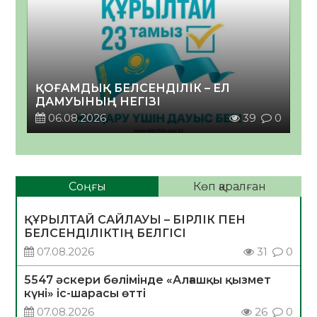
ҚОҒАМДЫҚ БЕЛСЕНДІЛІК – ЕЛ
ДАМУЫНЫҢ НЕГІЗІ
06.08.2026
39
0
Соңғы
Көп қаралған
ҚҰРЫЛТАЙ САЙЛАУЫ – БІРЛІК ПЕН
БЕЛСЕНДІЛІКТІҢ БЕЛГІСІ
07.08.2026
31
0
5547 әскери бөлімінде «Алғашқы қызмет
күні» іс-шарасы өтті
07.08.2026
26
0