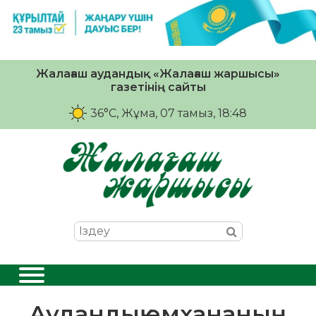
Жалағаш аудандық «Жалағаш жаршысы»
газетінің сайты
36°C
, Жұма, 07 тамыз, 18:48
Аудандық емхананың