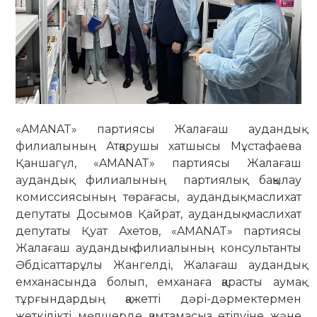
«AMANAT» партиясы Жалағаш аудандық
филиалының Атқарушы хатшысы Мұстафаева
Қаншагүл, «AMANAT» партиясы Жалағаш
аудандық филиалының партиялық бақылау
комиссиясының төрағасы, аудандық маслихат
депутаты Досымов Қайрат, аудандық маслихат
депутаты Қуат Ахетов, «AMANAT» партиясы
Жалағаш аудандық филиалының консультанты
Әбдісаттарұлы Жангелді, Жалағаш аудандық
емханасында болып, емханаға қарасты аумақ
тұрғындардың қажетті дәрі-дәрмектермен
жеткілікті мөлшерде қамтамасыз етілуіне және