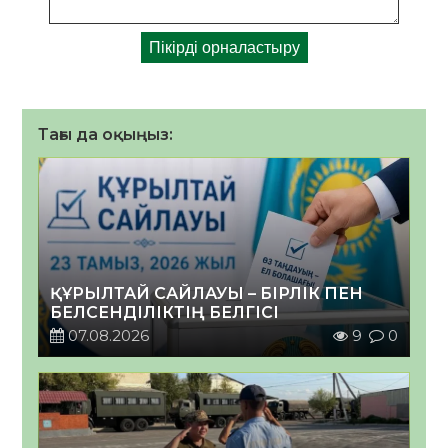
Тағы да оқыңыз:
ҚҰРЫЛТАЙ САЙЛАУЫ – БІРЛІК ПЕН
БЕЛСЕНДІЛІКТІҢ БЕЛГІСІ
07.08.2026
9
0