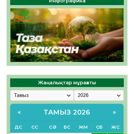
Инфографика
Жаңалықтар мұрағаты
ТАМЫЗ 2026
«
»
ДС
СС
СӘ
БС
ЖМ
СБ
ЖС