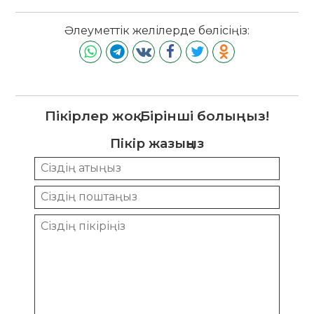
Әлеуметтік желілерде бөлісіңіз:
Пікірлер жоқ. Бірінші болыңыз!
Пікір жазыңыз