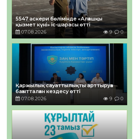
5547 әскери бөлімінде «Алғашқы
қызмет күні» іс-шарасы өтті
07.08.2026
9
0
Қаржылық сауаттылықты арттыруға
бағытталған кездесу өтті
07.08.2026
9
0