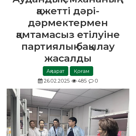
қажетті дәрі-
дәрмектермен
қамтамасыз етілуіне
партиялық бақылау
жасалды
Ақпарат
Қоғам
26.02.2025
485
0