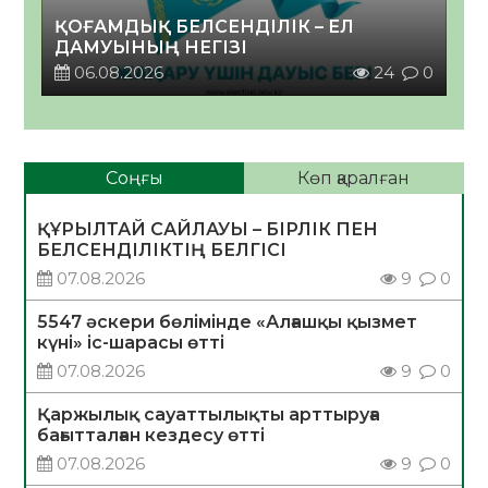
ҚОҒАМДЫҚ БЕЛСЕНДІЛІК – ЕЛ
ДАМУЫНЫҢ НЕГІЗІ
06.08.2026
24
0
Соңғы
Көп қаралған
ҚҰРЫЛТАЙ САЙЛАУЫ – БІРЛІК ПЕН
БЕЛСЕНДІЛІКТІҢ БЕЛГІСІ
07.08.2026
9
0
5547 әскери бөлімінде «Алғашқы қызмет
күні» іс-шарасы өтті
07.08.2026
9
0
Қаржылық сауаттылықты арттыруға
бағытталған кездесу өтті
07.08.2026
9
0