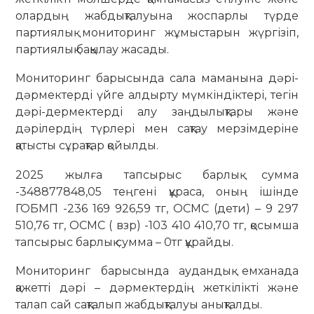
олардың жабдықталуына жоспарлы түрде
партиялық мониторинг жұмыстарын жүргізіп,
партиялық бақылау жасады.
Мониторинг барысында сала маманына дәрі-
дәрмектерді үйге алдырту мүмкіндіктері, тегін
дәрі-дермектерді алу заңдылықтары және
дәрілердің түрлері мен сақтау мерзімдеріне
қатысты сұрақтар қойылды.
2025 жылға тапсырыс барлық сумма
-348877848,05 теңгені құраса, оның ішінде
ГОБМП -236 169 926,59 тг, ОСМС (дети) – 9 297
510,76 тг, ОСМС ( взр) -103 410 410,70 тг, қосымша
тапсырыс барлық сумма – 0тг құрайды.
Мониторинг барысында аудандық емханада
қажетті дәрі – дәрмектердің жеткілікті және
талап сай сақталып жабдықталуы анықталды.