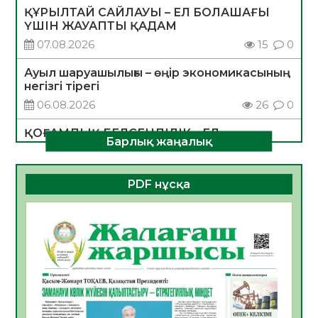
ҚҰРЫЛТАЙ САЙЛАУЫ – ЕЛ БОЛАШАҒЫ
ҮШІН ЖАУАПТЫ ҚАДАМ
07.08.2026
15
0
Ауыл шаруашылығы – өңір экономикасының
негізгі тірегі
06.08.2026
26
0
ҚОҒАМДЫҚ БЕЛСЕНДІЛІК – ЕЛ
Барлық жаңалық
ДАМУЫНЫҢ НЕГІЗІ
06.08.2026
24
0
PDF нұсқа
ҚҰРЫЛТАЙ САЙЛАУЫ – БОЛАШАҚҚА
БАСТАР ЖАУАПТЫ ТАҢДАУ
06.08.2026
27
0
Инфекциялық ауруларға қарсы иммундау
жұмыстарының тиімділігі
06.08.2026
28
0
Көкжөтел ауруы туралы