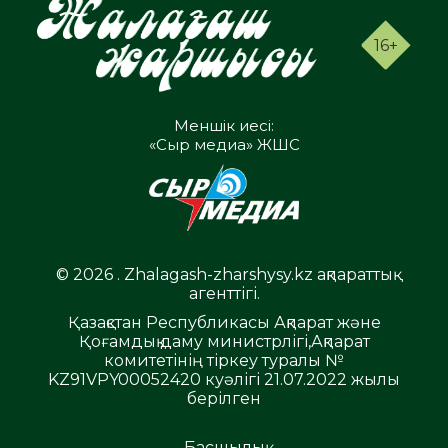
16+
Меншік иесі:
«Сыр медиа» ЖШС
© 2026 . Zhalagash-zharshysy.kz ақпараттық
агенттігі.
Қазақстан Республикасы Ақпарат және
Қоғамдық даму министрлігі,Ақпарат
комитетінің тіркеу туралы №
KZ91VPY00052420 куәлігі 21.07.2022 жылы
берілген
Басшылық