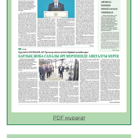
06.08.2026
25
0
АПВ вакцинасы туралы мәлімет
06.08.2026
26
0
Open Air: Қызылорда облысы полиция
департаменті 20 мыңнан астам
көрерменнің қауіпсіздігін қамтамасыз етті
06.08.2026
38
0
ҚЫЗЫЛОРДАДА «САНАЛЫ ҰРПАҚ –
ЖАРҚЫН БОЛАШАҚ» АТТЫ КЕҢЕЙТІЛГЕН
МӘЖІЛІС ӨТТІ
05.08.2026
38
0
Қазақстан Орталық Азиядағы көшуге ең
қолайлы ел атанды
05.08.2026
39
0
PDF мұрағат
Өрт қауіпсіздігі талаптарын сақтау – әр
азаматтың міндеті