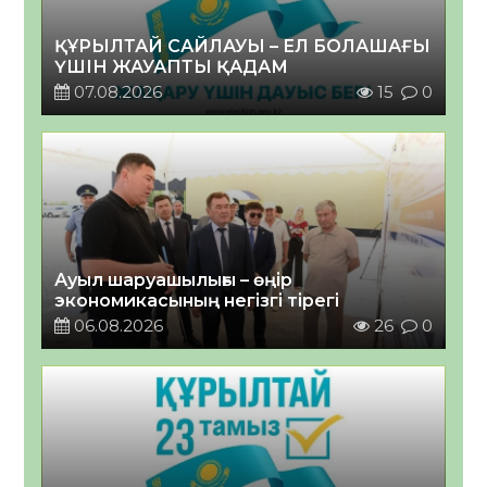
ҚҰРЫЛТАЙ САЙЛАУЫ – ЕЛ БОЛАШАҒЫ
ҮШІН ЖАУАПТЫ ҚАДАМ
07.08.2026
15
0
Ауыл шаруашылығы – өңір
экономикасының негізгі тірегі
06.08.2026
26
0