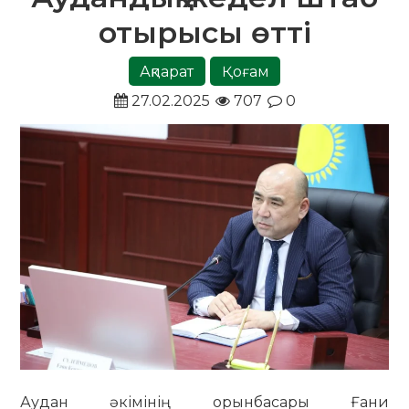
отырысы өтті
Ақпарат
Қоғам
27.02.2025
707
0
Аудан әкімінің орынбасары Ғани