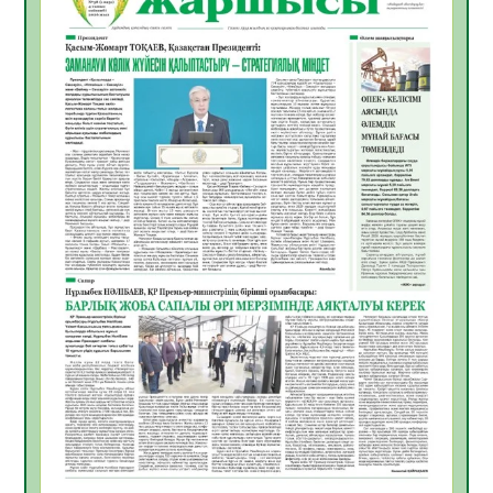
ЖАРҚЫН БОЛАШАҚ» АТТЫ КЕҢЕЙТІЛГЕН
МӘЖІЛІС ӨТТІ
05.08.2026
30
0
Қазақстан Орталық Азиядағы көшуге ең
қолайлы ел атанды
05.08.2026
32
0
Өрт қауіпсіздігі талаптарын сақтау – әр
азаматтың міндеті
05.08.2026
32
0
Руслан Рүстемұлы облыс әкімінің
кеңесшісі болып тағайындалды
05.08.2026
29
0
Цифрландыру саласын дамыту аясында
салынатын жаңа орталықтың жобасы
талқыланды
05.08.2026
29
0