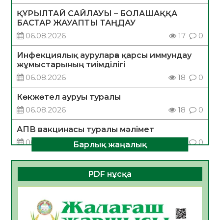
ҚҰРЫЛТАЙ САЙЛАУЫ – БОЛАШАҚҚА
БАСТАР ЖАУАПТЫ ТАҢДАУ
06.08.2026
17
0
Инфекциялық ауруларға қарсы иммундау
жұмыстарының тиімділігі
06.08.2026
18
0
Көкжөтел ауруы туралы
06.08.2026
18
0
АПВ вакцинасы туралы мәлімет
06.08.2026
17
0
Барлық жаңалық
Open Air: Қызылорда облысы полиция
департаменті 20 мыңнан астам
PDF нұсқа
көрерменнің қауіпсіздігін қамтамасыз етті
06.08.2026
24
0
ҚЫЗЫЛОРДАДА «САНАЛЫ ҰРПАҚ –