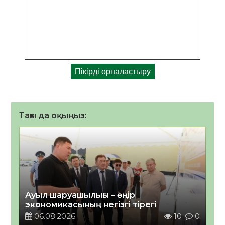
Тағы да оқыңыз:
Ауыл шаруашылығы – өңір
экономикасының негізгі тірегі
06.08.2026
10
0