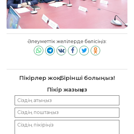
Әлеуметтік желілерде бөлісіңіз:
Пікірлер жоқ. Бірінші болыңыз!
Пікір жазыңыз