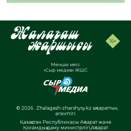
16+
Меншік иесі:
«Сыр медиа» ЖШС
© 2026 . Zhalagash-zharshysy.kz ақпараттық
агенттігі.
Қазақстан Республикасы Ақпарат және
Қоғамдық даму министрлігі,Ақпарат