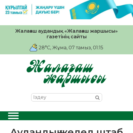
Жалағаш аудандық «Жалағаш жаршысы»
газетінің сайты
28°C
, Жұма, 07 тамыз, 01:15
Аудандық жедел штаб