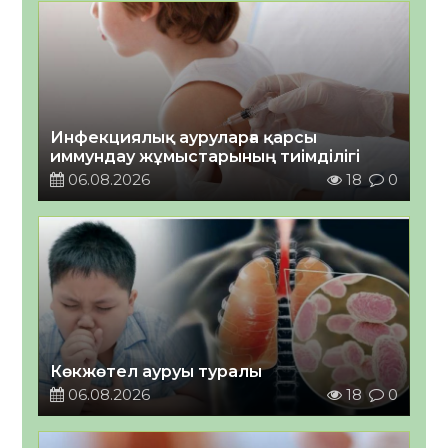
Инфекциялық ауруларға қарсы
иммундау жұмыстарының тиімділігі
06.08.2026
18
0
Көкжөтел ауруы туралы
06.08.2026
18
0