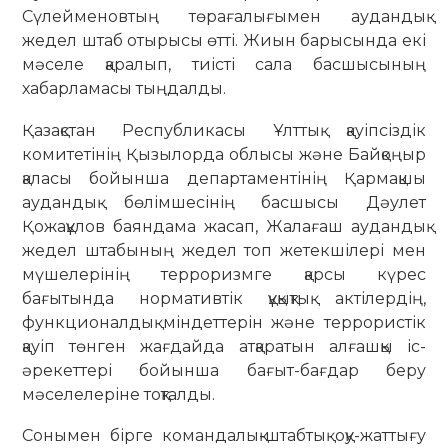
Сүлейменовтың төрағалығымен аудандық
жедел штаб отырысы өтті. Жиын барысында екі
мәселе қаралып, тиісті сала басшысының
хабарламасы тыңдалды.
Қазақстан Республикасы Ұлттық қауіпсіздік
комитетінің Қызылорда облысы және Байқоңыр
қаласы бойынша департаментінің Қармақшы
аудандық бөлімшесінің басшысы Дәулет
Қожақұлов баяндама жасап, Жалағаш аудандық
жедел штабының жедел топ жетекшілері мен
мүшелерінің терроризмге қарсы
күрес
бағытында нормативтік құқықтық актілердің,
функционалдық міндеттерін және террористік
қауіп төнген жағдайда атқаратын алғашқы іс-
әрекеттері бойынша бағыт-бағдар беру
мәселелеріне тоқталды.
Сонымен бірге командалық-штабтық оқу-жаттығу