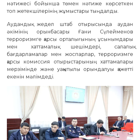
нәтижесі бойынша төмен нәтиже көрсеткен
топ жетекшілерінің жұмыстары тыңдалды.
Аудандық жедел штаб отырысында аудан
әкімінің орынбасары Ғани Сүлейменов
терроризмге қарсы орталығының ұсынымдары
мен хаттамалық шешімдері, салалық
бағдарламалар мен жоспарлар, терроризмге
қарсы комиссия отырыстарының хаттамалары
мерзімінде және уақытылы орындалуы қажетті
екенін мәлімдеді.