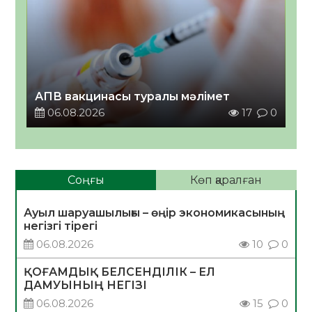
АПВ вакцинасы туралы мәлімет
06.08.2026
17
0
Соңғы
Көп қаралған
Ауыл шаруашылығы – өңір экономикасының
негізгі тірегі
06.08.2026
10
0
ҚОҒАМДЫҚ БЕЛСЕНДІЛІК – ЕЛ
ДАМУЫНЫҢ НЕГІЗІ
06.08.2026
15
0