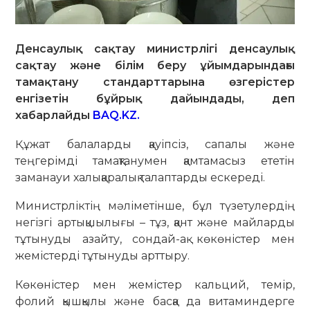
Денсаулық сақтау министрлігі денсаулық
сақтау және білім беру ұйымдарындағы
тамақтану стандарттарына өзгерістер
енгізетін бұйрық дайындады, деп
хабарлайды
BAQ.KZ.
Құжат балаларды қауіпсіз, сапалы және
теңгерімді тамақтанумен қамтамасыз ететін
заманауи халықаралық талаптарды ескереді.
Министрліктің мәліметінше, бұл түзетулердің
негізгі артықшылығы – тұз, қант және майларды
тұтынуды азайту, сондай-ақ көкөністер мен
жемістерді тұтынуды арттыру.
Көкөністер мен жемістер кальций, темір,
фолий қышқылы және басқа да витаминдерге