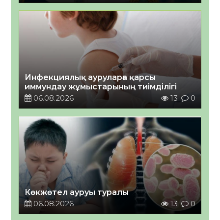
Инфекциялық ауруларға қарсы
иммундау жұмыстарының тиімділігі
06.08.2026
13
0
Көкжөтел ауруы туралы
06.08.2026
13
0