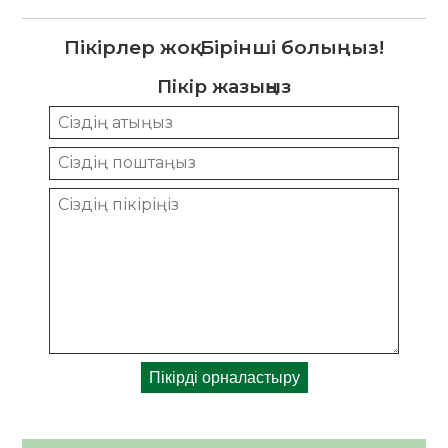
Пікірлер жоқ. Бірінші болыңыз!
Пікір жазыңыз