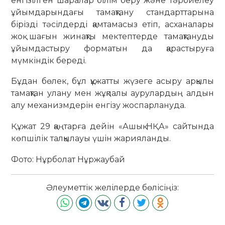
енгізілген шаралар білім беру және тәрбиелеу
ұйымдарындағы тамақтану стандарттарына
бірізді тәсілдерді қамтамасыз етіп, асханалары
жоқ шағын жинақты мектептерде тамақтануды
ұйымдастыру форматын да қарастыруға
мүмкіндік береді.
Бұдан бөлек, бұл құжатты жүзеге асыру арқылы
тамақтан улану мен жұқпалы аурулардың алдын
алу механизмдерін енгізу жоспарлануда.
Құжат 29 қаңтарға дейін «Ашық НҚА» сайтында
көпшілік талқылауы үшін жарияланды.
Фото: Нұрболат Нұржаубай
Әлеуметтік желілерде бөлісіңіз: