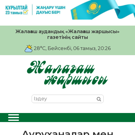
Жалағаш аудандық «Жалағаш жаршысы»
газетінің сайты
28°C
, Бейсенбі, 06 тамыз, 20:26
Ауруханалар мен