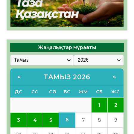
Жаңалықтар мұрағаты
ТАМЫЗ 2026
«
»
ДС
СС
СӘ
БС
ЖМ
СБ
ЖС
1
2
6
3
4
5
7
8
9