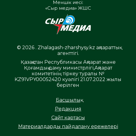
Меншік иесі:
«Сыр медиа» ЖШС
© 2026 . Zhalagash-zharshysy.kz ақпараттық
агенттігі.
Қазақстан Республикасы Ақпарат және
Қоғамдық даму министрлігі,Ақпарат
комитетінің тіркеу туралы №
KZ91VPY00052420 куәлігі 21.07.2022 жылы
берілген
Басшылық
Редакция
Сайт картасы
Материалдарды пайдалану ережелері