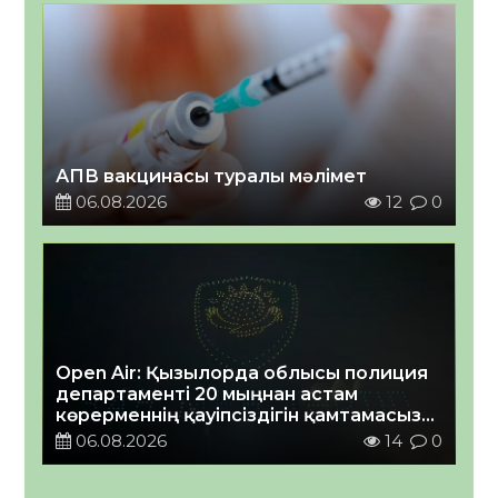
АПВ вакцинасы туралы мәлімет
06.08.2026
12
0
Open Air: Қызылорда облысы полиция
департаменті 20 мыңнан астам
көрерменнің қауіпсіздігін қамтамасыз
етті
06.08.2026
14
0