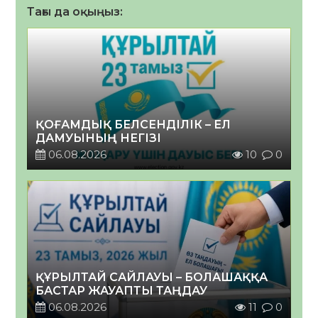
Тағы да оқыңыз:
ҚОҒАМДЫҚ БЕЛСЕНДІЛІК – ЕЛ
ДАМУЫНЫҢ НЕГІЗІ
06.08.2026
10
0
ҚҰРЫЛТАЙ САЙЛАУЫ – БОЛАШАҚҚА
БАСТАР ЖАУАПТЫ ТАҢДАУ
06.08.2026
11
0