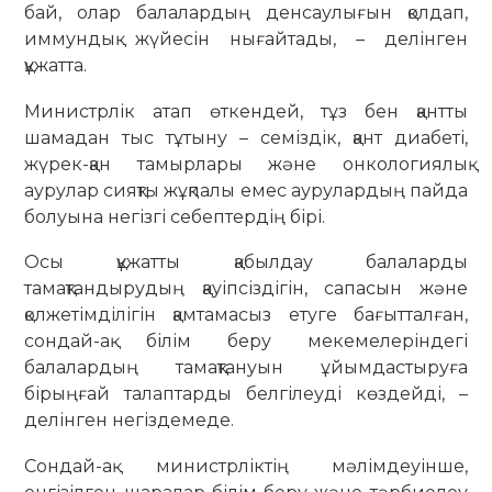
бай, олар балалардың денсаулығын қолдап,
иммундық жүйесін нығайтады, – делінген
құжатта.
Министрлік атап өткендей, тұз бен қантты
шамадан тыс тұтыну – семіздік, қант диабеті,
жүрек-қан тамырлары және онкологиялық
аурулар сияқты жұқпалы емес аурулардың пайда
болуына негізгі себептердің бірі.
Осы құжатты қабылдау балаларды
тамақтандырудың қауіпсіздігін, сапасын және
қолжетімділігін қамтамасыз етуге бағытталған,
сондай-ақ білім беру мекемелеріндегі
балалардың тамақтануын ұйымдастыруға
бірыңғай талаптарды белгілеуді көздейді, –
делінген негіздемеде.
Сондай-ақ министрліктің мәлімдеуінше,