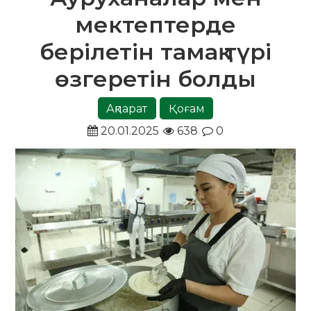
мектептерде
берілетін тамақ түрі
өзгеретін болды
Ақпарат
Қоғам
20.01.2025
638
0