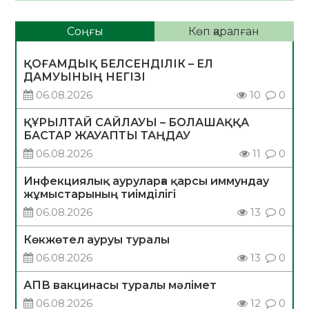
Соңғы
Көп қаралған
ҚОҒАМДЫҚ БЕЛСЕНДІЛІК – ЕЛ
ДАМУЫНЫҢ НЕГІЗІ
06.08.2026
10
0
ҚҰРЫЛТАЙ САЙЛАУЫ – БОЛАШАҚҚА
БАСТАР ЖАУАПТЫ ТАҢДАУ
06.08.2026
11
0
Инфекциялық ауруларға қарсы иммундау
жұмыстарының тиімділігі
06.08.2026
13
0
Көкжөтел ауруы туралы
06.08.2026
13
0
АПВ вакцинасы туралы мәлімет
06.08.2026
12
0