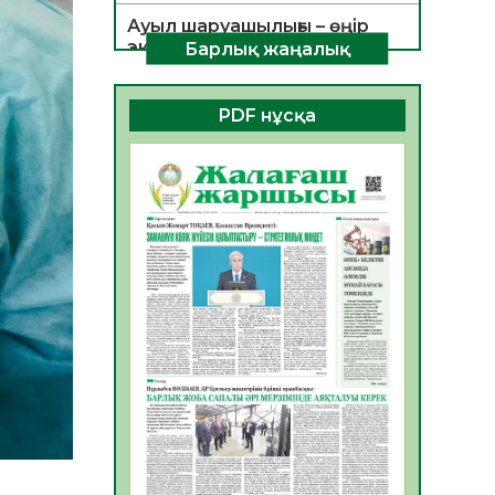
Ауыл шаруашылығы – өңір
экономикасының негізгі
Барлық жаңалық
тірегі
06.08.2026
31
0
PDF нұсқа
ҚОҒАМДЫҚ БЕЛСЕНДІЛІК –
ЕЛ ДАМУЫНЫҢ НЕГІЗІ
06.08.2026
30
0
ҚҰРЫЛТАЙ САЙЛАУЫ –
БОЛАШАҚҚА БАСТАР
ЖАУАПТЫ ТАҢДАУ
06.08.2026
32
0
Инфекциялық ауруларға
қарсы иммундау
жұмыстарының тиімділігі
06.08.2026
33
0
Көкжөтел ауруы туралы
06.08.2026
30
0