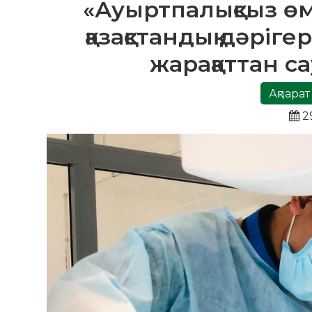
«Ауыртпалықсыз өм
қазақстандық дәрі
жарақаттан с
Ақпарат
2