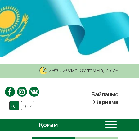
29°C
, Жұма, 07 тамыз, 23:26
Байланыс
Жарнама
қаз
qaz
Қоғам