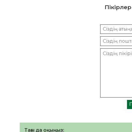
Пікірлер
Тағы да оқыңыз: