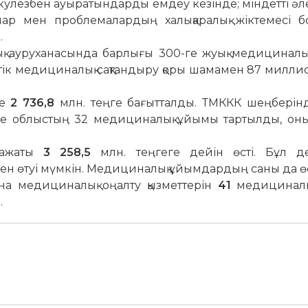
еркулезбен ауыратындарды емдеу кезінде; міндетті әл
лар мен проблемалардың халықаралық жіктемесі 
.
қ ауруханасында барлығы 300-ге жуық медициналық
еттік медициналық сақтандыру қоры шамамен 87 милли
не
2 736,8
млн. теңге бағытталды. ТМККК шеңберін
ге облыстың 32 медициналық ұйымы тартылды, оның
аражаты
3 258,5
млн. теңгеге дейін өсті. Бұл дег
інен өтуі мүмкін. Медициналық ұйымдардың саны да өс
 медициналық оңалту қызметтерін
41
медициналы
.