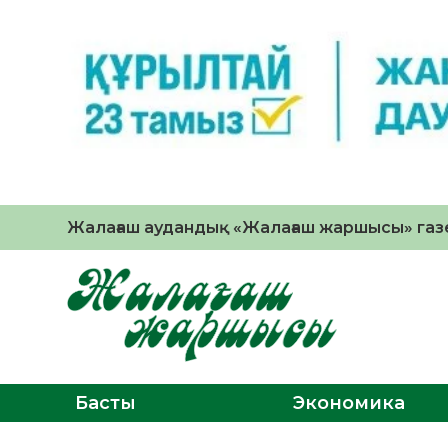
Жалағаш аудандық «Жалағаш жаршысы» газе
Басты
Экономика