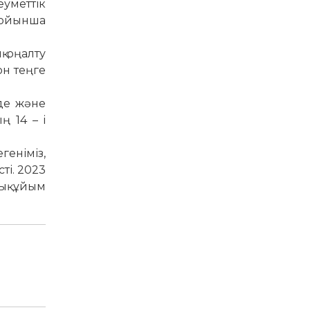
еуметтік
бойынша
 оңалту
он теңге
де және
 14 – і
еніміз,
ті. 2023
қ ұйым