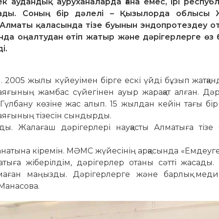
к аудандық ауруханаларда ғана емес, ірі респуб
ады. Соның бір дәлелі – Қызылорда облысы 
 Алматы қаласында тізе буынын эндопротездеу о
сында оңалтудан өтіп жатыр және дәрігерлерге өз 
і.
. 2005 жылы күйеуімен бірге ескі үйді бұзып жатқан
 аяғының жамбас сүйегінен ауыр жарақат алған. Дә
үлбану көзіне жас алып. 15 жылдан кейін тағы бір 
 аяғының тізесін сындырды.
ы. Жалағаш дәрігерлері науқасты Алматыға тізе
анатына кіремін. МӘМС жүйесінің арқасында «Емдеуге
ға жіберілдім, дәрігерлер отаны сәтті жасады. 
 маған маңызды. Дәрігерлерге және барлық меди
 Манасова.