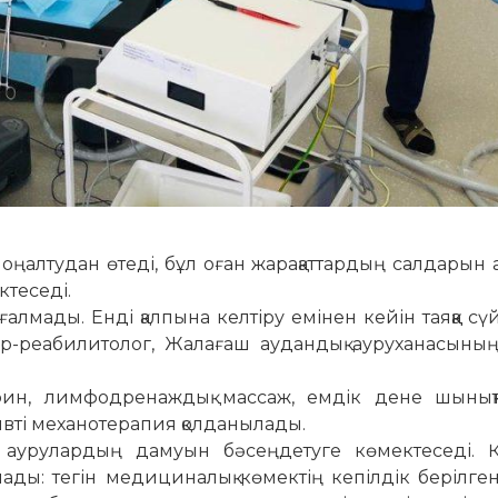
оңалтудан өтеді, бұл оған жарақаттардың салдарын 
теседі.
ғалмады. Енді қалпына келтіру емінен кейін таяққа сүй
гер-реабилитолог, Жалағаш аудандық ауруханасыны
фин, лимфодренаждық массаж, емдік дене шынықт
вті механотерапия қолданылады.
, аурулардың дамуын бәсеңдетуге көмектеседі. 
лады: тегін медициналық көмектің кепілдік берілге