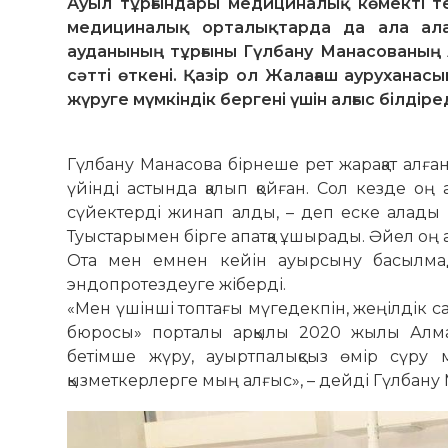
Ауыл тұрғындары медициналық көмекті те
медициналық орталықтарда да ала ал
ауданының тұрғыны Гүлбану Манасованың
сәтті өткені. Қазір ол Жалағаш аурухана
жүруге мүмкіндік бергені үшін алғыс білдіред
Гүлбану Манасова бірнеше рет жарақат алған
үйінді астында қалып қойған. Сол кезде оң
сүйектерді жинап алды, – деп еске алады Г
Туыстарымен бірге апатқа ұшырады. Әйел оң
Ота мен емнен кейін ауырсыну басылмад
эндопротездеуге жіберді.
«Мен үшінші топтағы мүгедекпін, жеңілдік с
бюросы» порталы арқылы 2020 жылы Алматы
бетімше жүру, ауыртпалықсыз өмір сүру
қызметкерлерге мың алғыс», – дейді Гүлбану