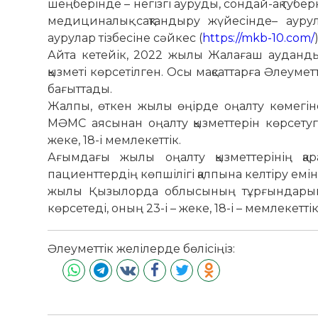
шеңберінде – негізгі ауруды, сондай-ақ туб
медициналық сақтандыру жүйесінде– ауру
аурулар тізбесіне сәйкес (
https://mkb-10.com/
)
Айта кетейік, 2022 жылы Жалағаш ауданды
қызметі көрсетілген. Осы мақсаттарға Әлеум
бағыттады.
Жалпы, өткен жылы өңірде оңалту көмегі
МӘМС аясынан оңалту қызметтерін көрсету
жеке, 18-і мемлекеттік.
Ағымдағы жылы оңалту қызметтерінің қ
пациенттердің көпшілігі қалпына келтіру ем
жылы Қызылорда облысының тұрғындарына
көрсетеді, оның 23-і – жеке, 18-і – мемлекеттік
Әлеуметтік желілерде бөлісіңіз: