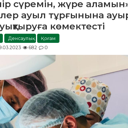
ір сүремін, жүре аламын»
герлер ауыл тұрғынына ауы
ауықтыруға көмектесті
Денсаулық
Қоғам
9.03.2023
682
0