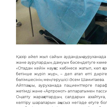
Қазір әйел жыл сайын аудандық ауруханада 
және аурулардың дамуын бәсеңдетуге көмек
«Отадан кейін науқас көбінесе жатып, көп қоз
бетінше жүріп жүр», – деп атап өтті дәрі
бөлімшесінің меңгерушісі Әсем Шамитаева.
Айтпақшы, ауруханада пациенттерге пара
жетімді және «Артромот» аппаратымен пасси
Оңалту жарақаттардың салдарын азайтуға
келтіру шараларын ақысыз негізде өтуге бо