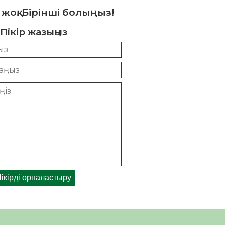
 жоқ. Бірінші болыңыз!
Пікір жазыңыз