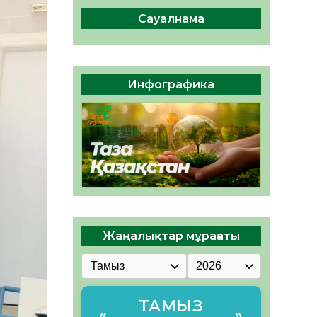
сақтау – әр азаматтың
міндеті
Сауалнама
05.08.2026
43
0
Руслан Рүстемұлы облыс
әкімінің кеңесшісі болып
Инфографика
тағайындалды
05.08.2026
41
0
Жаңалықтар мұрағаты
ТАМЫЗ
«
»