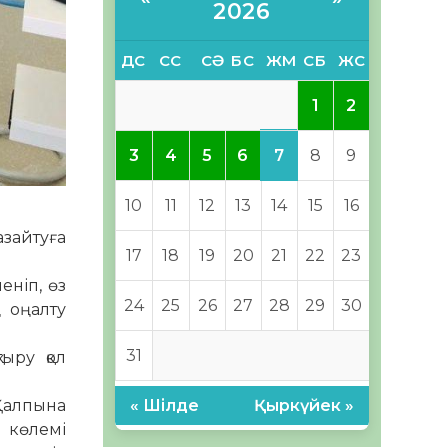
2026
ДС
СС
СӘ
БС
ЖМ
СБ
ЖС
1
2
7
3
4
5
6
8
9
10
11
12
13
14
15
16
азайтуға
17
18
19
20
21
22
23
еніп, өз
24
25
26
27
28
29
30
ң оңалту
31
ыру қол
Қалпына
« Шілде
Қыркүйек »
н көлемі