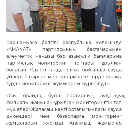
Баршамызға белгілі республика көлемінде
«AMANAT» партиясының бастамасымен
әлеуметтік маңызы бар азық-түлік бағаларына
партиялық мониторинг топтары құрылған
болатын. Қазіргі таңда еліміз бойынша сауда
үйлері, базарлар мен супермаркеттерде тұрақты
түрде мониторинг жұмыстары жүргізілуде.
Осы орайда, бүгін партияның аудандық
филиалы жанынан құрылған мониторингтік топ
мүшелері Жалағаш кенті орталығындағы сауда
дүкендері мен базарларға мониторинг
жұмыстарын жүргізді. Аталмыш жұмыстар