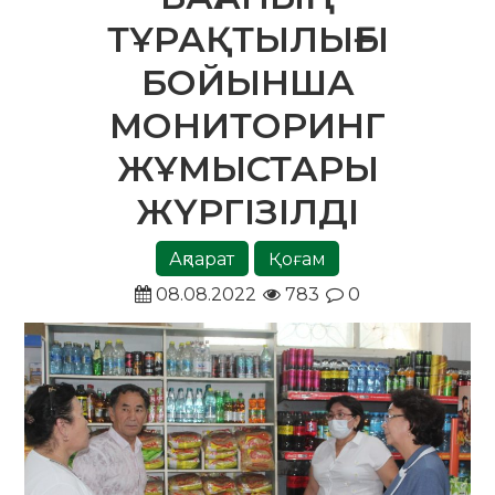
ТҰРАҚТЫЛЫҒЫ
БОЙЫНША
МОНИТОРИНГ
ЖҰМЫСТАРЫ
ЖҮРГІЗІЛДІ
Ақпарат
Қоғам
08.08.2022
783
0