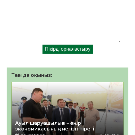
Тағы да оқыңыз:
Ауыл шаруашылығы – өңір
экономикасының негізгі тірегі