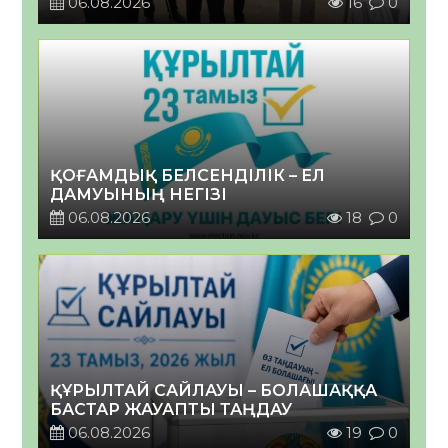
06.08.2026
16
0
ҚОҒАМДЫҚ БЕЛСЕНДІЛІК – ЕЛ
ДАМУЫНЫҢ НЕГІЗІ
06.08.2026
18
0
ҚҰРЫЛТАЙ САЙЛАУЫ – БОЛАШАҚҚА
БАСТАР ЖАУАПТЫ ТАҢДАУ
06.08.2026
19
0