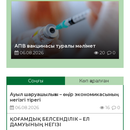
АПВ вакцинасы туралы мәлімет
06.08.2026
20
0
Соңғы
Көп қаралған
Ауыл шаруашылығы – өңір экономикасының
негізгі тірегі
06.08.2026
16
0
ҚОҒАМДЫҚ БЕЛСЕНДІЛІК – ЕЛ
ДАМУЫНЫҢ НЕГІЗІ