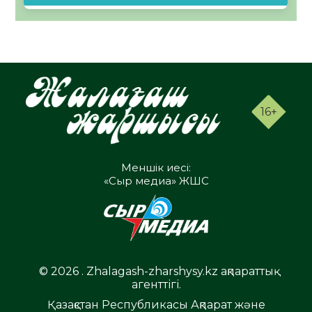
16+
Меншік иесі:
«Сыр медиа» ЖШС
© 2026 . Zhalagash-zharshysy.kz ақпараттық
агенттігі.
Қазақстан Республикасы Ақпарат және