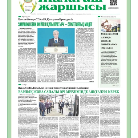
ҚЫЗЫЛОРДАДА «САНАЛЫ ҰРПАҚ –
ЖАРҚЫН БОЛАШАҚ» АТТЫ КЕҢЕЙТІЛГЕН
МӘЖІЛІС ӨТТІ
05.08.2026
32
0
Қазақстан Орталық Азиядағы көшуге ең
қолайлы ел атанды
05.08.2026
33
0
Өрт қауіпсіздігі талаптарын сақтау – әр
азаматтың міндеті
05.08.2026
33
0
Руслан Рүстемұлы облыс әкімінің
кеңесшісі болып тағайындалды
05.08.2026
30
0
Цифрландыру саласын дамыту аясында
салынатын жаңа орталықтың жобасы
талқыланды
05.08.2026
30
0