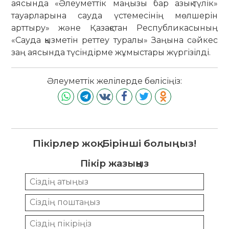
аясында «Әлеуметтік маңызы бар азық-түлік»
тауарларына сауда үстемесінің мөлшерін
арттыру» және Қазақстан Республикасының
«Сауда қызметін реттеу туралы» Заңына сәйкес
заң аясында түсіндірме жұмыстары жүргізілді.
Әлеуметтік желілерде бөлісіңіз:
Пікірлер жоқ. Бірінші болыңыз!
Пікір жазыңыз