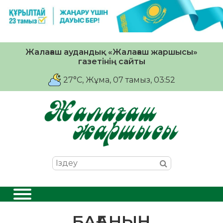
Жалағаш аудандық «Жалағаш жаршысы»
газетінің сайты
27°C
, Жұма, 07 тамыз, 03:52
БАҒАНЫҢ