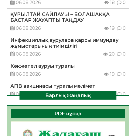
06.08.2026
18
0
ҚҰРЫЛТАЙ САЙЛАУЫ – БОЛАШАҚҚА
БАСТАР ЖАУАПТЫ ТАҢДАУ
06.08.2026
19
0
Инфекциялық ауруларға қарсы иммундау
жұмыстарының тиімділігі
06.08.2026
20
0
Көкжөтел ауруы туралы
06.08.2026
19
0
АПВ вакцинасы туралы мәлімет
06.08.2026
20
0
Барлық жаңалық
Open Air: Қызылорда облысы полиция
департаменті 20 мыңнан астам
PDF нұсқа
көрерменнің қауіпсіздігін қамтамасыз етті
06.08.2026
29
0