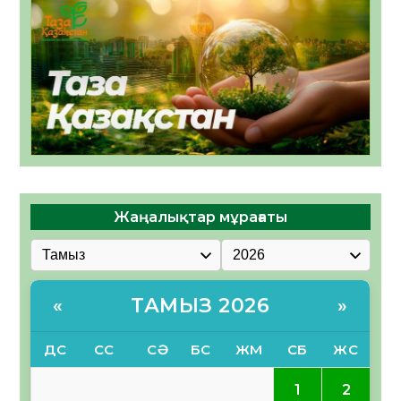
Жаңалықтар мұрағаты
ТАМЫЗ 2026
«
»
ДС
СС
СӘ
БС
ЖМ
СБ
ЖС
2
1