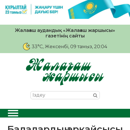
Жалағаш аудандық «Жалағаш жаршысы»
газетінің сайты
33°C
, Жексенбі, 09 тамыз, 20:04
Балалардың әрқайсысы