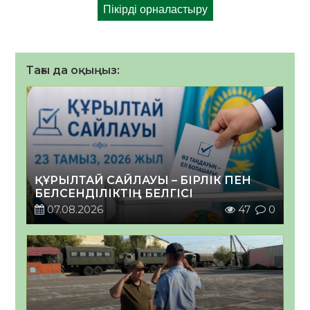
Тағы да оқыңыз:
ҚҰРЫЛТАЙ САЙЛАУЫ – БІРЛІК ПЕН
БЕЛСЕНДІЛІКТІҢ БЕЛГІСІ
07.08.2026
47
0