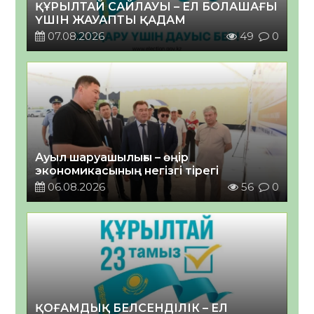
ҚҰРЫЛТАЙ САЙЛАУЫ – ЕЛ БОЛАШАҒЫ
ҮШІН ЖАУАПТЫ ҚАДАМ
07.08.2026
49
0
Ауыл шаруашылығы – өңір
экономикасының негізгі тірегі
06.08.2026
56
0
ҚОҒАМДЫҚ БЕЛСЕНДІЛІК – ЕЛ