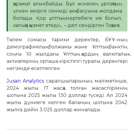
қаражат алынбайды. Бұл өскелең ұрпақтың
үлкен өмірге сенімді аяқ басуына жолдама
болады. Қор ұлттық мәртебеге ие болып,
халыққа қызмет етеді», – деп сендірген Тоқаев.
Төлем сомасы тарихи деректер, БҰҰ-ның
демографиялық болжамы және Ұлттық банктің
соңғы 10 жылдағы Ұлттық қордың валюталық
активтерінің орташа кірістілігі туралы деректері
негізінде есептелген.
Jusan Analytics
сарапшыларының мәліметінше,
2024 жылы 17 жасқа толған жасөспірімнің
шотына 2025 жылы 130 доллар түседі. Ал 2024
жылы дүниеге келген баланың шотына 2042
жылға дейін 3 025 доллар жиналады.