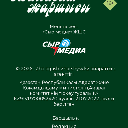
16+
Меншік иесі:
«Сыр медиа» ЖШС
© 2026 . Zhalagash-zharshysy.kz ақпараттық
агенттігі.
Қазақстан Республикасы Ақпарат және
Қоғамдық даму министрлігі,Ақпарат
комитетінің тіркеу туралы №
KZ91VPY00052420 куәлігі 21.07.2022 жылы
берілген
Басшылық
Редакция