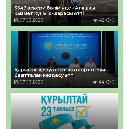
5547 әскери бөлімінде «Алғашқы
қызмет күні» іс-шарасы өтті
07.08.2026
42
0
Қаржылық сауаттылықты арттыруға
бағытталған кездесу өтті
07.08.2026
44
0