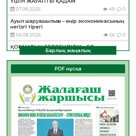
ҮШІН ЖАУАПТЫ ҚАДАМ
07.08.2026
49
0
Ауыл шаруашылығы – өңір экономикасының
негізгі тірегі
06.08.2026
56
0
ҚОҒАМДЫҚ БЕЛСЕНДІЛІК – ЕЛ
Барлық жаңалық
ДАМУЫНЫҢ НЕГІЗІ
06.08.2026
54
0
PDF нұсқа
ҚҰРЫЛТАЙ САЙЛАУЫ – БОЛАШАҚҚА
БАСТАР ЖАУАПТЫ ТАҢДАУ
06.08.2026
56
0
Инфекциялық ауруларға қарсы иммундау
жұмыстарының тиімділігі
06.08.2026
58
0
Көкжөтел ауруы туралы
06.08.2026
56
0