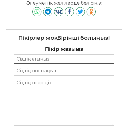
Әлеуметтік желілерде бөлісіңіз:
Пікірлер жоқ. Бірінші болыңыз!
Пікір жазыңыз