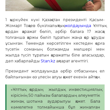
1 қыркүйек күні Қазақстан президенті Қасым-
Жомарт Тоқаев бүкілхалықтық
жолдауында
Ұлттық
қордан қаражат бөліп, әрбір балаға 17 жасқа
толғанша қаржы бөліп тұратын жаңа қор құруды
ұсынған. Төменде көрсетілген кестеден қорға
түсетін соманың болжамды мөлшері мен
жылда түсіп тұратын қаражатты біле аласыздар,
деп хабарлайды
Stan.kz
ақпарат агенттігі.
Президент жолдауында әрбір отбасының ел
байлығынан өз үлесін алуы қажет екенін айтқан.
«Ұлттық қордың жылдық инвестициялық
кірісінің 50 пайызы балалардың әлеуметтік
жинақ шотына аударылуы қажет. Бала
кәмелетке толмайынша бұл жиналған