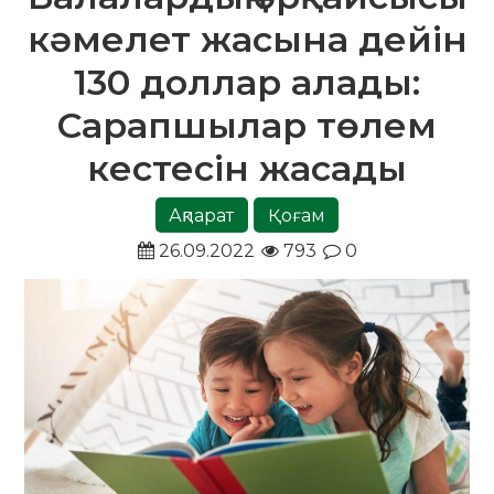
кәмелет жасына дейін
130 доллар алады:
Сарапшылар төлем
кестесін жасады
Ақпарат
Қоғам
26.09.2022
793
0