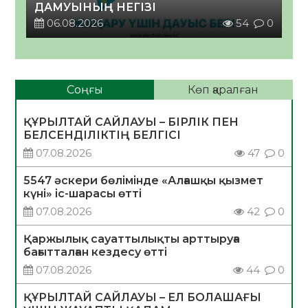
ДАМУЫНЫҢ НЕГІЗІ
06.08.2026
54
0
Соңғы
Көп қаралған
ҚҰРЫЛТАЙ САЙЛАУЫ – БІРЛІК ПЕН
БЕЛСЕНДІЛІКТІҢ БЕЛГІСІ
07.08.2026
47
0
5547 әскери бөлімінде «Алғашқы қызмет
күні» іс-шарасы өтті
07.08.2026
42
0
Қаржылық сауаттылықты арттыруға
бағытталған кездесу өтті
07.08.2026
44
0
ҚҰРЫЛТАЙ САЙЛАУЫ – ЕЛ БОЛАШАҒЫ