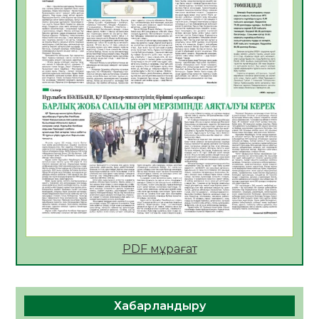
АПВ вакцинасы туралы мәлімет
06.08.2026
57
0
Open Air: Қызылорда облысы полиция
департаменті 20 мыңнан астам
көрерменнің қауіпсіздігін қамтамасыз етті
06.08.2026
67
0
ҚЫЗЫЛОРДАДА «САНАЛЫ ҰРПАҚ –
ЖАРҚЫН БОЛАШАҚ» АТТЫ КЕҢЕЙТІЛГЕН
МӘЖІЛІС ӨТТІ
05.08.2026
68
0
Қазақстан Орталық Азиядағы көшуге ең
қолайлы ел атанды
05.08.2026
70
0
PDF мұрағат
Өрт қауіпсіздігі талаптарын сақтау – әр
азаматтың міндеті
Хабарландыру
05.08.2026
72
0