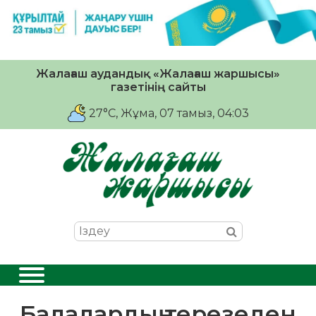
Жалағаш аудандық «Жалағаш жаршысы»
газетінің сайты
27°C
, Жұма, 07 тамыз, 04:03
Балалардың терезеден