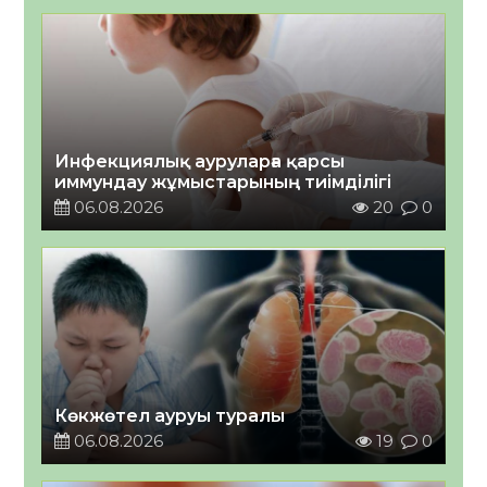
Инфекциялық ауруларға қарсы
иммундау жұмыстарының тиімділігі
06.08.2026
20
0
Көкжөтел ауруы туралы
06.08.2026
19
0