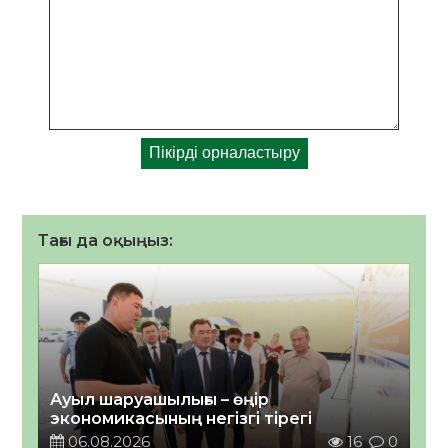
Тағы да оқыңыз:
Ауыл шаруашылығы – өңір
экономикасының негізгі тірегі
06.08.2026
16
0