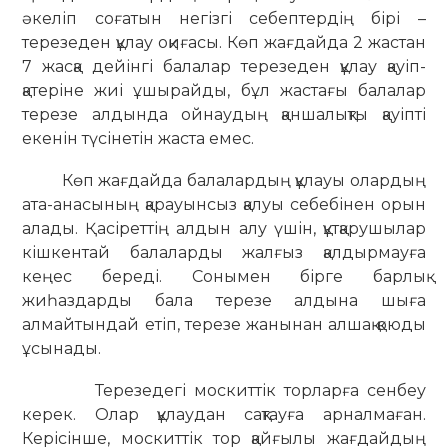
әкеліп соғатын негізгі себептердің бірі –
терезеден құлау оқиғасы. Көп жағдайда 2 жастан
7 жасқа дейінгі балалар терезеден құлау қауіп-
қатеріне жиі ұшырайды, бұл жастағы балалар
терезе алдында ойнаудың қаншалықты қауіпті
екенін түсінетін жаста емес.
Көп жағдайда балалардың құлауы олардың
ата-анасының қарауынсыз қалуы себебінен орын
алады. Қасіреттің алдын алу үшін, құтқарушылар
кішкентай балаларды жалғыз қалдырмауға
кеңес береді. Сонымен бірге барлық
жиһаздарды бала терезе алдына шыға
алмайтындай етіп, терезе жанынан алшақ қоюды
ұсынады.
Терезедегі москиттік торларға сенбеу
керек. Олар құлаудан сақтауға арналмаған.
Керісінше, москиттік тор қайғылы жағдайдың