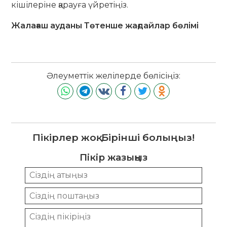
кішілеріне қарауға үйретіңіз.
Жалағаш ауданы Төтенше жағдайлар бөлімі
Әлеуметтік желілерде бөлісіңіз:
Пікірлер жоқ. Бірінші болыңыз!
Пікір жазыңыз