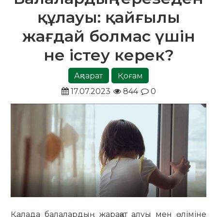
құлауы: қайғылы
жағдай болмас үшін
не істеу керек?
Ақпарат
Қоғам
17.07.2023
844
0
Қалада балалардың жарақат алуы мен өліміне