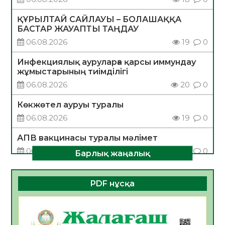
ҚҰРЫЛТАЙ САЙЛАУЫ – БОЛАШАҚҚА
БАСТАР ЖАУАПТЫ ТАҢДАУ
06.08.2026
19
0
Инфекциялық ауруларға қарсы иммундау
жұмыстарының тиімділігі
06.08.2026
20
0
Көкжөтел ауруы туралы
06.08.2026
19
0
АПВ вакцинасы туралы мәлімет
06.08.2026
20
0
Барлық жаңалық
Open Air: Қызылорда облысы полиция
департаменті 20 мыңнан астам
PDF нұсқа
көрерменнің қауіпсіздігін қамтамасыз етті
06.08.2026
29
0
ҚЫЗЫЛОРДАДА «САНАЛЫ ҰРПАҚ –