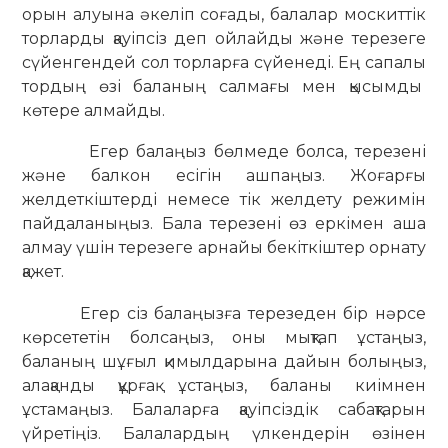
орын алуына әкеліп соғады, балалар москиттік
торларды қауіпсіз деп ойлайды және терезеге
сүйенгендей сол торларға сүйенеді. Ең сапалы
тордың өзі баланың салмағы мен қысымды
көтере алмайды.
Егер балаңыз бөлмеде болса, терезені
және балкон есігін ашпаңыз. Жоғарғы
желдеткіштерді немесе тік желдету режимін
пайдаланыңыз. Бала терезені өз еркімен аша
алмау үшін терезеге арнайы бекіткіштер орнату
қажет.
Егер сіз балаңызға терезеден бір нәрсе
көрсететін болсаңыз, оны мықтап ұстаңыз,
баланың шұғыл қимылдарына дайын болыңыз,
алақанды құрғақ ұстаңыз, баланы киімнен
ұстамаңыз. Балаларға қауіпсіздік сабақтарын
үйретіңіз. Балалардың үлкендерін өзінен