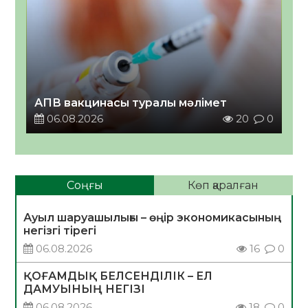
АПВ вакцинасы туралы мәлімет
06.08.2026
20
0
Соңғы
Көп қаралған
Ауыл шаруашылығы – өңір экономикасының
негізгі тірегі
06.08.2026
16
0
ҚОҒАМДЫҚ БЕЛСЕНДІЛІК – ЕЛ
ДАМУЫНЫҢ НЕГІЗІ
06.08.2026
18
0