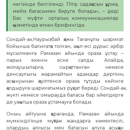
негізінде белгіленді. Пітір садақасын құрма,
мейіз бағасымен беруге болады», – деді
Бас мүфти орталық коммуникациялар
қызметінде өткен брифингіде.
Сондай-ақ Наурызбай қажы Тағанұлы шариғат
бойынша балиғатқа толған, ақыл-есі дұрыс әрбір
мұсылманға Рамазан айында ораза ұстау –
парыз екенін еске салды. Алайда,
жолаушыларға, сырқаттанған немесе
денсаулығы жарамайтын адамдар дертінің
асқынуынан қауіптенсе ораза тұтуды кейінге
қалдыруға шариғатымыз рұқсат береді. Сондай-ақ
жүкті немесе омырауда баласы бар әйелдерге
де уақытша ораза ұстамауға болады.
Оның айтуына қарағанда, Рамазан айында
мүмкіндігінше мұқтаж жандарға көмектесіп,
олардың алғысы мен батасын алуға асыққан