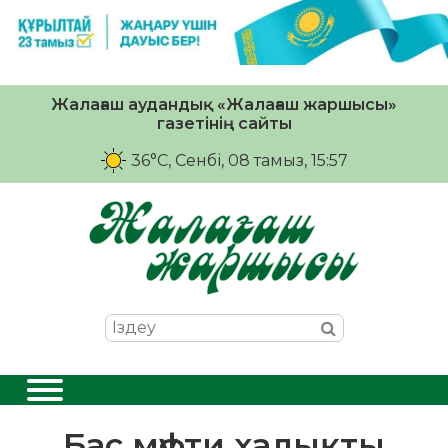
Жалағаш аудандық «Жалағаш жаршысы»
газетінің сайты
36°C
, Сенбі, 08 тамыз, 15:57
Бас мүфти халықты