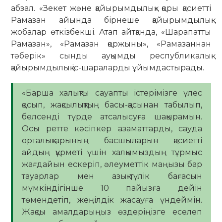
абзал. «Зекет және қайырымдылық» қоры қасиетті
Рамазан айында бірнеше қайырымдылық
жобалар өткізбекші. Атап айтқанда, «Шарапатты
Рамазан», «Рамазан қоржыны», «Рамазаннан
тәберік» сынды ауқымды республикалық
қайырымдылық іс-шараларды ұйымдастырады.
«Барша халықты сауапты істерімізге үлес
қосып, жақсылықтың басы-қасынан табылып,
белсенді түрде атсалысуға шақырамын.
Осы ретте кәсіпкер азаматтарды, сауда
орталықтарының басшыларын қасиетті
айдың құрметі үшін халқымыздың тұрмыс
жағдайын ескеріп, әлеуметтік маңызы бар
тауарлар мен азық-түлік бағасын
мүмкіндігінше 10 пайызға дейін
төмендетіп, жеңілдік жасауға үндеймін.
Жақсы амалдарыңыз өздеріңізге еселеп