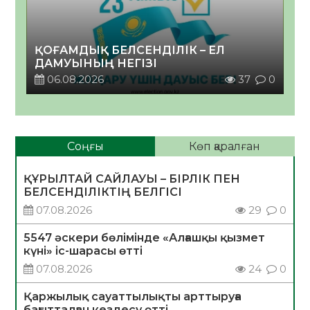
ҚОҒАМДЫҚ БЕЛСЕНДІЛІК – ЕЛ
ДАМУЫНЫҢ НЕГІЗІ
06.08.2026
37
0
Соңғы
Көп қаралған
ҚҰРЫЛТАЙ САЙЛАУЫ – БІРЛІК ПЕН
БЕЛСЕНДІЛІКТІҢ БЕЛГІСІ
07.08.2026
29
0
5547 әскери бөлімінде «Алғашқы қызмет
күні» іс-шарасы өтті
07.08.2026
24
0
Қаржылық сауаттылықты арттыруға
бағытталған кездесу өтті