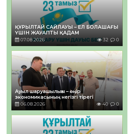
ҚҰРЫЛТАЙ САЙЛАУЫ – ЕЛ БОЛАШАҒЫ
ҮШІН ЖАУАПТЫ ҚАДАМ
07.08.2026
32
0
Ауыл шаруашылығы – өңір
экономикасының негізгі тірегі
06.08.2026
40
0