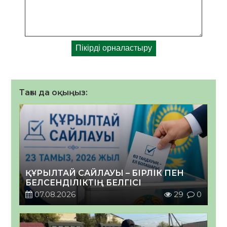
Тағы да оқыңыз:
ҚҰРЫЛТАЙ САЙЛАУЫ – БІРЛІК ПЕН
БЕЛСЕНДІЛІКТІҢ БЕЛГІСІ
07.08.2026
29
0