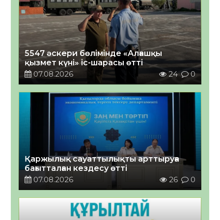
5547 әскери бөлімінде «Алғашқы
қызмет күні» іс-шарасы өтті
07.08.2026
24
0
Қаржылық сауаттылықты арттыруға
бағытталған кездесу өтті
07.08.2026
26
0