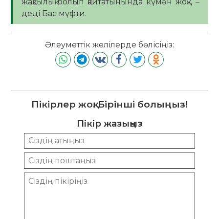
жақсылық болып қайтатынында күмән жоқ», –
деді Бас мүфти.
Әлеуметтік желілерде бөлісіңіз:
Пікірлер жоқ. Бірінші болыңыз!
Пікір жазыңыз