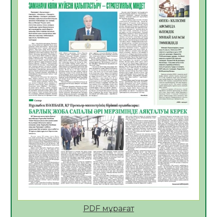
06.08.2026
41
0
Көкжөтел ауруы туралы
06.08.2026
37
0
АПВ вакцинасы туралы мәлімет
06.08.2026
37
0
Open Air: Қызылорда облысы полиция
департаменті 20 мыңнан астам
көрерменнің қауіпсіздігін қамтамасыз етті
06.08.2026
49
0
ҚЫЗЫЛОРДАДА «САНАЛЫ ҰРПАҚ –
ЖАРҚЫН БОЛАШАҚ» АТТЫ КЕҢЕЙТІЛГЕН
МӘЖІЛІС ӨТТІ
05.08.2026
50
0
Қазақстан Орталық Азиядағы көшуге ең
қолайлы ел атанды
05.08.2026
49
0
PDF мұрағат