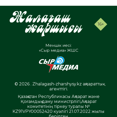
16+
Меншік иесі:
«Сыр медиа» ЖШС
© 2026 . Zhalagash-zharshysy.kz ақпараттық
агенттігі.
Қазақстан Республикасы Ақпарат және
Қоғамдық даму министрлігі,Ақпарат
комитетінің тіркеу туралы №
KZ91VPY00052420 куәлігі 21.07.2022 жылы
берілген