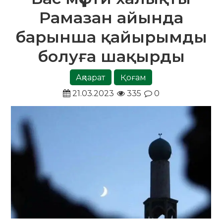
Рамазан айында
барынша қайырымды
болуға шақырды
Ақпарат
Қоғам
21.03.2023
335
0