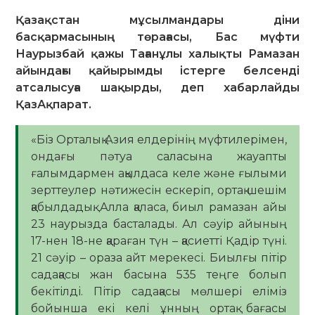
Қазақстан мұсылмандары діни
басқармасының төрағасы, Бас мүфти
Наурызбай қажы Тағанұлы халықты Рамазан
айындағы қайырымды істерге белсенді
атсалысуға шақырды, деп хабарлайды
ҚазАқпарат.
«Біз Орталық Азия елдерінің мүфтилерімен,
ондағы пәтуа саласына жауапты
ғалымдармен ақылдаса келе және ғылыми
зерттеулер нәтижесін ескеріп, ортақ шешім
қабылдадық. Алла қаласа, биыл рамазан айы
23 наурызда басталады. Ал сәуір айының
17-нен 18-не қараған түн – қасиетті Қадір түні.
21 сәуір – ораза айт мерекесі. Биылғы пітір
садақасы жан басына 535 теңге болып
бекітілді. Пітір садақасы мөлшері еліміз
бойынша екі келі ұнның ортақ бағасы