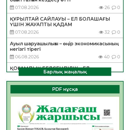
07.08.2026
26
0
ҚҰРЫЛТАЙ САЙЛАУЫ – ЕЛ БОЛАШАҒЫ
ҮШІН ЖАУАПТЫ ҚАДАМ
07.08.2026
32
0
Ауыл шаруашылығы – өңір экономикасының
негізгі тірегі
06.08.2026
40
0
ҚОҒАМДЫҚ БЕЛСЕНДІЛІК – ЕЛ
Барлық жаңалық
ДАМУЫНЫҢ НЕГІЗІ
06.08.2026
37
0
PDF нұсқа
ҚҰРЫЛТАЙ САЙЛАУЫ – БОЛАШАҚҚА
БАСТАР ЖАУАПТЫ ТАҢДАУ
06.08.2026
39
0
Инфекциялық ауруларға қарсы иммундау
жұмыстарының тиімділігі