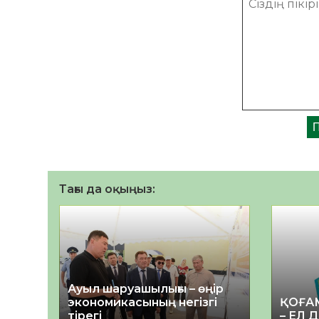
Тағы да оқыңыз:
Ауыл шаруашылығы – өңір
экономикасының негізгі
ҚОҒА
тірегі
– ЕЛ 