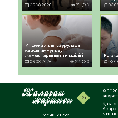
06.08.2026
21
0
06.0
Инфекциялық ауруларға
қарсы иммундау
жұмыстарының тиімділігі
Көкжө
06.08.2026
22
0
06.0
© 2026 
ақпаратт
16+
Қазақс
Ақпара
минист
Меншік иесі: