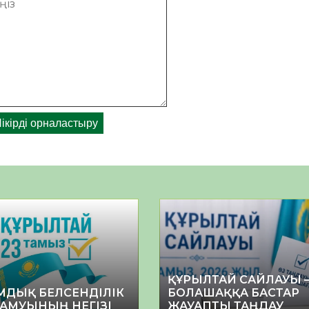
ҚҰРЫЛТАЙ САЙЛАУЫ 
МДЫҚ БЕЛСЕНДІЛІК
БОЛАШАҚҚА БАСТАР
ДАМУЫНЫҢ НЕГІЗІ
ЖАУАПТЫ ТАҢДАУ