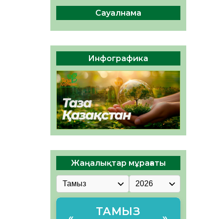
ы жаңа Құрылтай үшін дауыс
беруге дайын
Сауалнама
05.08.2026
33
0
ӘРБІР ДАУЫС – ҚОҒАМ
ДАМУЫНА ҚОСЫЛҒАН
Инфографика
ҮЛЕС
05.08.2026
40
0
Жаңалықтар мұрағаты
ТАМЫЗ
«
»