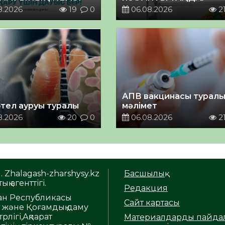
8.2026
19
0
06.08.2026
2
АПВ вакцинасы турал
тел ауруы туралы
мәлімет
8.2026
20
0
06.08.2026
2
. Zhalagash-zharshysy.kz
Басшылық
ық агенттігі.
Редакция
тан Республикасы
Сайт картасы
т және Қоғамдық даму
рлігі,Ақпарат
Материалдарды пайда