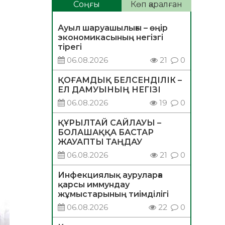
Соңғы
Көп қаралған
Ауыл шаруашылығы – өңір
экономикасының негізгі
тірегі
06.08.2026
21
0
ҚОҒАМДЫҚ БЕЛСЕНДІЛІК –
ЕЛ ДАМУЫНЫҢ НЕГІЗІ
06.08.2026
19
0
ҚҰРЫЛТАЙ САЙЛАУЫ –
БОЛАШАҚҚА БАСТАР
ЖАУАПТЫ ТАҢДАУ
06.08.2026
21
0
Инфекциялық ауруларға
қарсы иммундау
жұмыстарының тиімділігі
06.08.2026
22
0