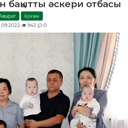
ан бақытты әскери отбасы
Ақпарат
Қоғам
1.09.2022
943
0