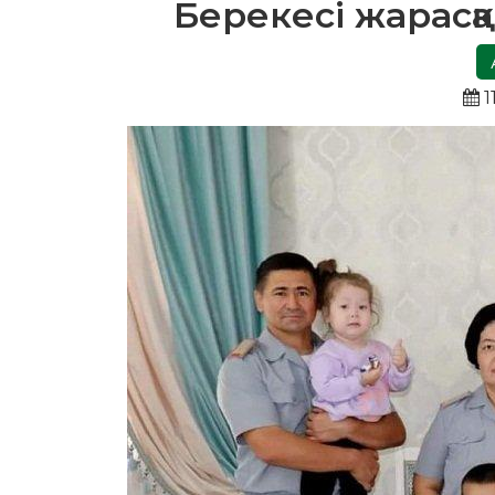
Берекесі жарасқ
1