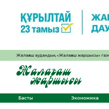
Жалағаш аудандық «Жалағаш жаршысы» газе
Басты
Экономика