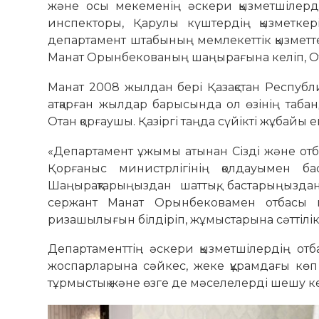
және осы мекеменің әскери қызметшілер
инспекторы, Қарулы күштердің қызметкер
департамент штабының мемлекеттік қызметтер
Манат Орынбекованың шаңырағына келіп, Отб
Манат 2008 жылдан бері Қазақстан Республи
атқарған жылдар барысында ол өзінің табан
Отан қорғаушы. Қазіргі таңда сүйікті жұбайы е
«Департамент ұжымы атынан Сізді және отб
Қорғаныс министрлігінің қолдауымен ба
Шаңырақтарыңыздан шаттық, бастарыңыздан
сержант Манат Орынбековамен отбасы мү
ризашылығын білдіріп, жұмыстарына сәттілік 
Департаменттің әскери қызметшілердің от
жоспарларына сәйкес, жеке құрамдағы көп 
тұрмыстық және өзге де мәселелерді шешу к