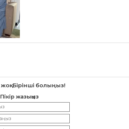
 жоқ. Бірінші болыңыз!
Пікір жазыңыз