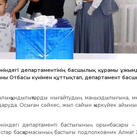
ніндегі департаментінің басшылық құрамы ұжымд
аны Отбасы күнімен құттықтап, департамент бас
сылық құндылықтарды нығайтудың маңыздылығына, м
даруда. Осыған сәйкес, жыл сайын қыркүйек айының
ніндегі департаменті бастығының орынбасары – 
ыстар басқармасының бастығы подполковник Алмат 