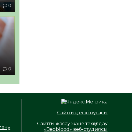
1
0
ы
1
0
Сайттың ескі нұсқасы
Сайтты жасау және техқолдау
лану
«Beoblood» веб-студиясы