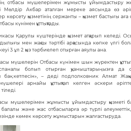
дің отбасы мүшелерімен жұмысты ұйымдастыру жө
і Мөлдір Акбар аталған мереке аясында өз әріп
 көрсету қызметінің сержанты – қызмет бастығы аға
асы күнімен құттықтады.
касы Қарулы күштерінде қызмет атқарып келеді. Ос
дылығы мен жақсы тәртібі арқасында көпке үлгі бол
кеуі 3 ұл 2 қыз тәрбиелеп отырған аяулы ана.
асы мүшелерін Отбасы күнімен шын жүректен құтты
спаналы болып отырған қуаныштарыңызға да ор
 бақ кетпесін», – деді подполковник Алмат Жақы
шелері арнайы құттықтап келген әскери әріпте
тіледі.
басы мүшелерімен жұмысты ұйымдастыру қызметі б
балалы және жас отбасыларға әр түрлі әлеуметтік
езінде көмек көрсету жұмыстарын жалғастыруда.