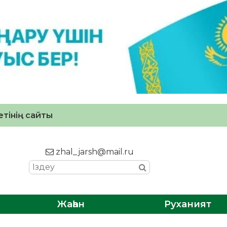
тінің сайты
zhal_jarsh@mail.ru
Жаһан
Руханият