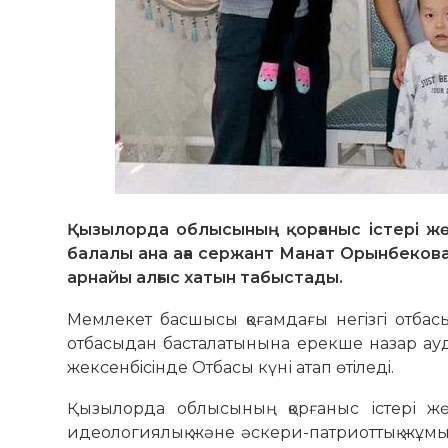
Қызылорда облысының қорғаныс істері жө
балалы ана аға сержант Манат Орынбеков
арнайы алғыс хатын табыстады.
Мемлекет басшысы қоғамдағы негiзгi отба
отбасыдан басталатынына ерекше назар ау
жексенбiсiнде Отбасы күні атап өтiледi.
Қызылорда облысының қорғаныс істері жө
идеологиялық және әскери-патриоттық жұм