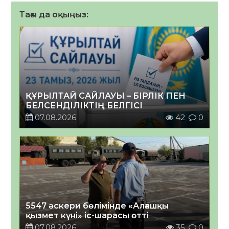
Тағы да оқыңыз:
ҚҰРЫЛТАЙ САЙЛАУЫ – БІРЛІК ПЕН
БЕЛСЕНДІЛІКТІҢ БЕЛГІСІ
07.08.2026
42
0
5547 әскери бөлімінде «Алғашқы
қызмет күні» іс-шарасы өтті
07.08.2026
35
0