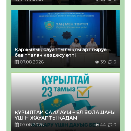
Қаржылық сауаттылықты арттыруға
бағытталған кездесу өтті
07.08.2026
39
0
ҚҰРЫЛТАЙ САЙЛАУЫ – ЕЛ БОЛАШАҒЫ
ҮШІН ЖАУАПТЫ ҚАДАМ
07.08.2026
44
0