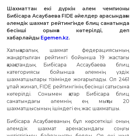
Шахматтан екі дүркін әлем чемпионы
Бибісара Асаубаева FIDE әйелдер арасындағы
әлемдік шахмат рейтингінде блиц санатында
бесінші орынға көтерілді, деп
хабарлайды
Egemen.kz
.
Халықаралық шахмат федерациясының
жаңартылған рейтингі бойынша 19 жастағы
қазақстандық Бибісара Ассаубаева блиц
категориясы бойынша әлемнің үздік
шахматшылары тізімінде жоғарылады. Ол 2461
ұпай жинап, FIDE рейтингінің бесінші сатысына
көтерілді. Сонымен қатар Бибісара блиц
санатындағы әлемнің ең мықты 20
шахматшысының ішіндегі ең жас шахматшы.
Бибісара Асаубаеваның бұл көрсеткіші оның
әлемдік шахмат аренасындағы соңғы
жетістігімен байланысты болды. Ол екі жыл