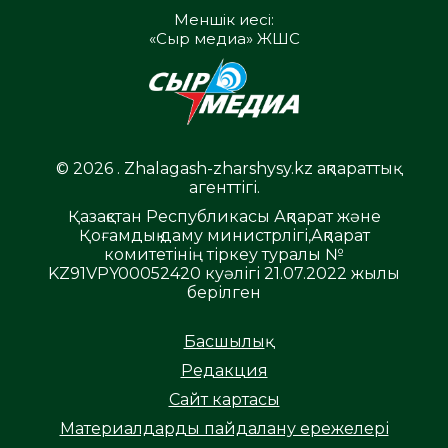
Меншік иесі:
«Сыр медиа» ЖШС
© 2026 . Zhalagash-zharshysy.kz ақпараттық
агенттігі.
Қазақстан Республикасы Ақпарат және
Қоғамдық даму министрлігі,Ақпарат
комитетінің тіркеу туралы №
KZ91VPY00052420 куәлігі 21.07.2022 жылы
берілген
Басшылық
Редакция
Сайт картасы
Материалдарды пайдалану ережелері