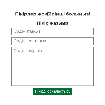
Пікірлер жоқ. Бірінші болыңыз!
Пікір жазыңыз