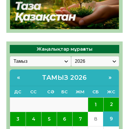
Жаңалықтар мұрағаты
ТАМЫЗ 2026
«
»
ДС
СС
СӘ
БС
ЖМ
СБ
ЖС
2
1
9
3
4
5
6
7
8