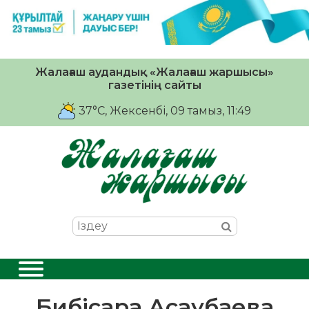
Жалағаш аудандық «Жалағаш жаршысы»
газетінің сайты
37°C
, Жексенбі, 09 тамыз, 11:49
Бибісара Асаубаева