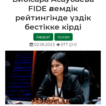
FIDE әлемдік
рейтингінде үздік
бестікке кірді
Ақпарат
Қоғам
02.05.2023
577
0