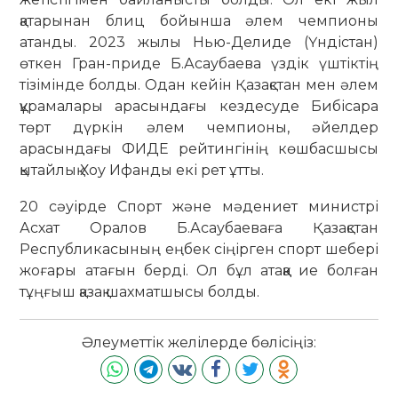
қатарынан блиц бойынша әлем чемпионы
атанды. 2023 жылы Нью-Делиде (Үндістан)
өткен Гран-приде Б.Асаубаева үздік үштіктің
тізімінде болды. Одан кейін Қазақстан мен әлем
құрамалары арасындағы кездесуде Бибісара
төрт дүркін әлем чемпионы, әйелдер
арасындағы ФИДЕ рейтингінің көшбасшысы
қытайлық Хоу Ифанды екі рет ұтты.
20 сәуірде Спорт және мәдениет министрі
Асхат Оралов Б.Асаубаеваға Қазақстан
Республикасының еңбек сіңірген спорт шебері
жоғары атағын берді. Ол бұл атаққа ие болған
тұңғыш қазақ шахматшысы болды.
Әлеуметтік желілерде бөлісіңіз: