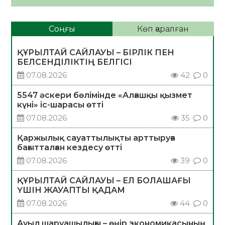
Соңғы
Көп қаралған
ҚҰРЫЛТАЙ САЙЛАУЫ – БІРЛІК ПЕН
БЕЛСЕНДІЛІКТІҢ БЕЛГІСІ
07.08.2026
42
0
5547 әскери бөлімінде «Алғашқы қызмет
күні» іс-шарасы өтті
07.08.2026
35
0
Қаржылық сауаттылықты арттыруға
бағытталған кездесу өтті
07.08.2026
39
0
ҚҰРЫЛТАЙ САЙЛАУЫ – ЕЛ БОЛАШАҒЫ
ҮШІН ЖАУАПТЫ ҚАДАМ
07.08.2026
44
0
Ауыл шаруашылығы – өңір экономикасының