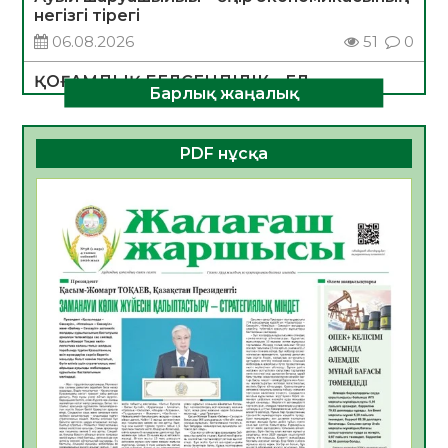
негізгі тірегі
06.08.2026
51
0
ҚОҒАМДЫҚ БЕЛСЕНДІЛІК – ЕЛ
Барлық жаңалық
ДАМУЫНЫҢ НЕГІЗІ
06.08.2026
49
0
PDF нұсқа
ҚҰРЫЛТАЙ САЙЛАУЫ – БОЛАШАҚҚА
БАСТАР ЖАУАПТЫ ТАҢДАУ
06.08.2026
51
0
Инфекциялық ауруларға қарсы иммундау
жұмыстарының тиімділігі
06.08.2026
53
0
Көкжөтел ауруы туралы
06.08.2026
51
0
АПВ вакцинасы туралы мәлімет
06.08.2026
49
0