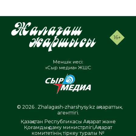
16+
Меншік иесі:
«Сыр медиа» ЖШС
© 2026 . Zhalagash-zharshysy.kz ақпараттық
агенттігі.
Қазақстан Республикасы Ақпарат және
Қоғамдық даму министрлігі,Ақпарат
комитетінің тіркеу туралы №