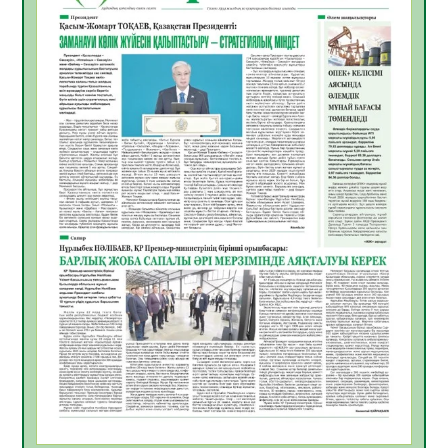
жұмыстарының тиімділігі
06.08.2026
33
0
Көкжөтел ауруы туралы
06.08.2026
30
0
АПВ вакцинасы туралы мәлімет
06.08.2026
31
0
Open Air: Қызылорда облысы полиция
департаменті 20 мыңнан астам
көрерменнің қауіпсіздігін қамтамасыз етті
06.08.2026
41
0
ҚЫЗЫЛОРДАДА «САНАЛЫ ҰРПАҚ –
ЖАРҚЫН БОЛАШАҚ» АТТЫ КЕҢЕЙТІЛГЕН
МӘЖІЛІС ӨТТІ
05.08.2026
43
0
Қазақстан Орталық Азиядағы көшуге ең
қолайлы ел атанды