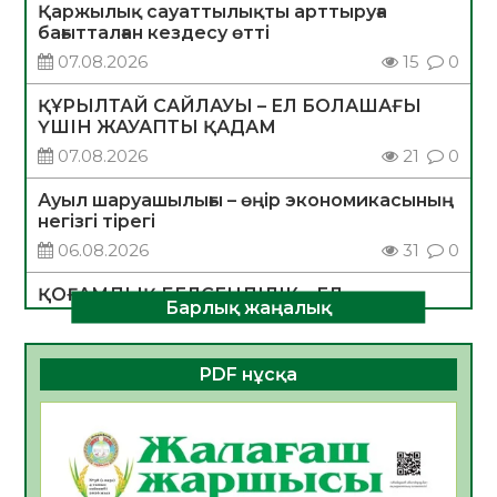
Қаржылық сауаттылықты арттыруға
бағытталған кездесу өтті
07.08.2026
15
0
ҚҰРЫЛТАЙ САЙЛАУЫ – ЕЛ БОЛАШАҒЫ
ҮШІН ЖАУАПТЫ ҚАДАМ
07.08.2026
21
0
Ауыл шаруашылығы – өңір экономикасының
негізгі тірегі
06.08.2026
31
0
ҚОҒАМДЫҚ БЕЛСЕНДІЛІК – ЕЛ
Барлық жаңалық
ДАМУЫНЫҢ НЕГІЗІ
06.08.2026
30
0
PDF нұсқа
ҚҰРЫЛТАЙ САЙЛАУЫ – БОЛАШАҚҚА
БАСТАР ЖАУАПТЫ ТАҢДАУ
06.08.2026
32
0
Инфекциялық ауруларға қарсы иммундау