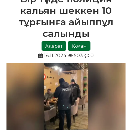
кальян шеккен 10
тұрғынға айыппұл
салынды
Ақпарат
Қоғам
18.11.2024
503
0