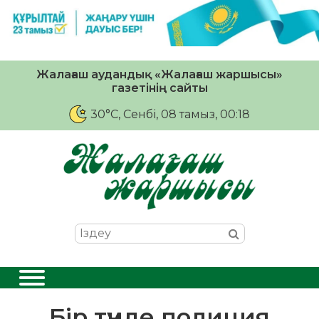
Жалағаш аудандық «Жалағаш жаршысы»
газетінің сайты
30°C
, Сенбі, 08 тамыз, 00:18
Бір түнде полиция