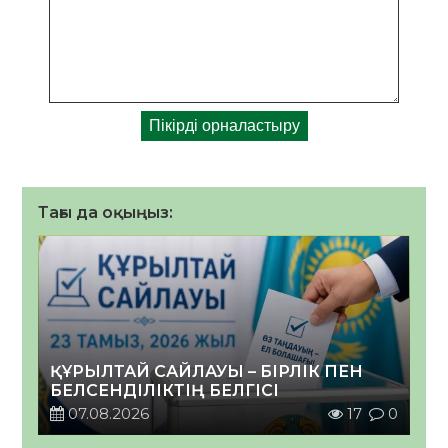
Тағы да оқыңыз:
ҚҰРЫЛТАЙ САЙЛАУЫ – БІРЛІК ПЕН
БЕЛСЕНДІЛІКТІҢ БЕЛГІСІ
07.08.2026
17
0