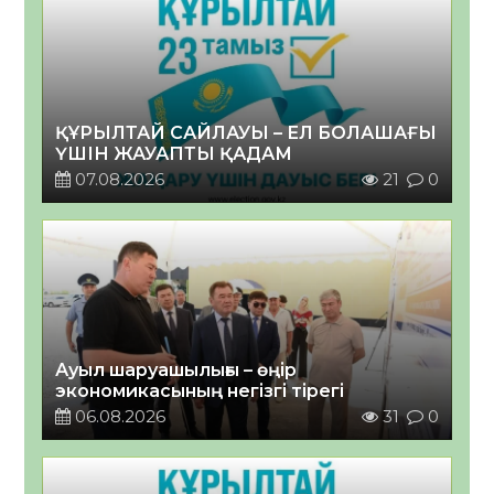
ҚҰРЫЛТАЙ САЙЛАУЫ – ЕЛ БОЛАШАҒЫ
ҮШІН ЖАУАПТЫ ҚАДАМ
07.08.2026
21
0
Ауыл шаруашылығы – өңір
экономикасының негізгі тірегі
06.08.2026
31
0