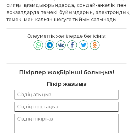
сияқты қоғамдық орындарда, сондай-ақ көлік пен
вокзалдарда темекі бұйымдарын, электрондық
темекі мен кальян шегуге тыйым салынады.
Әлеуметтік желілерде бөлісіңіз:
Пікірлер жоқ. Бірінші болыңыз!
Пікір жазыңыз