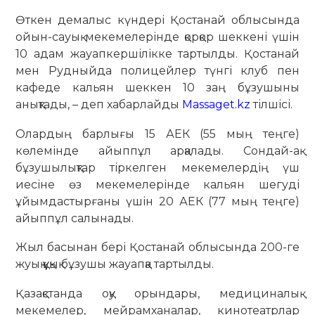
Өткен демалыс күндері Қостанай облысында
ойын-сауық мекемелерінде қорқор шеккені үшін
10 адам жауапкершілікке тартылды. Қостанай
мен Рудныйда полицейлер түнгі клуб пен
кафеде кальян шеккен 10 заң бұзушыны
анықтады, – деп хабарлайды
Massaget.kz
тілшісі.
Олардың барлығы 15 АЕК (55 мың теңге)
көлемінде айыппұл арқалады. Сондай-ақ
бұзушылықтар тіркелген мекемелердің үш
иесіне өз мекемелерінде кальян шегуді
ұйымдастырғаны үшін 20 АЕК (77 мың теңге)
айыппұл салынады.
Жыл басынан бері Қостанай облысында 200-ге
жуық құқық бұзушы жауапқа тартылды.
Қазақстанда оқу орындары, медициналық
мекемелер, мейрамханалар, кинотеатрлар