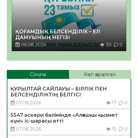
ҚОҒАМДЫҚ БЕЛСЕНДІЛІК – ЕЛ
ДАМУЫНЫҢ НЕГІЗІ
06.08.2026
30
0
Соңғы
Көп қаралған
ҚҰРЫЛТАЙ САЙЛАУЫ – БІРЛІК ПЕН
БЕЛСЕНДІЛІКТІҢ БЕЛГІСІ
07.08.2026
17
0
5547 әскери бөлімінде «Алғашқы қызмет
күні» іс-шарасы өтті
07.08.2026
15
0