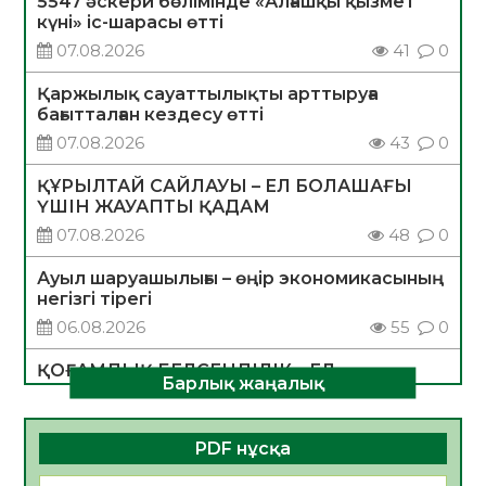
5547 әскери бөлімінде «Алғашқы қызмет
күні» іс-шарасы өтті
07.08.2026
41
0
Қаржылық сауаттылықты арттыруға
бағытталған кездесу өтті
07.08.2026
43
0
ҚҰРЫЛТАЙ САЙЛАУЫ – ЕЛ БОЛАШАҒЫ
ҮШІН ЖАУАПТЫ ҚАДАМ
07.08.2026
48
0
Ауыл шаруашылығы – өңір экономикасының
негізгі тірегі
06.08.2026
55
0
ҚОҒАМДЫҚ БЕЛСЕНДІЛІК – ЕЛ
Барлық жаңалық
ДАМУЫНЫҢ НЕГІЗІ
06.08.2026
53
0
PDF нұсқа
ҚҰРЫЛТАЙ САЙЛАУЫ – БОЛАШАҚҚА
БАСТАР ЖАУАПТЫ ТАҢДАУ