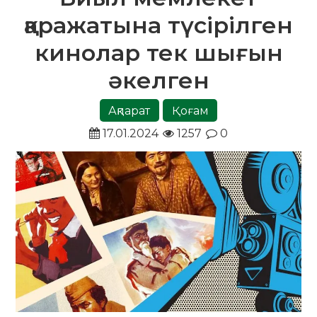
қаражатына түсірілген
кинолар тек шығын
әкелген
Ақпарат
Қоғам
17.01.2024
1257
0