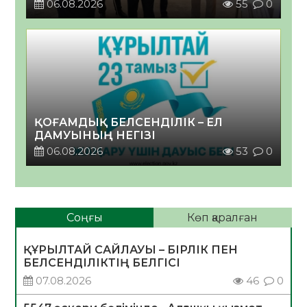
06.08.2026
55
0
ҚОҒАМДЫҚ БЕЛСЕНДІЛІК – ЕЛ
ДАМУЫНЫҢ НЕГІЗІ
06.08.2026
53
0
Соңғы
Көп қаралған
ҚҰРЫЛТАЙ САЙЛАУЫ – БІРЛІК ПЕН
БЕЛСЕНДІЛІКТІҢ БЕЛГІСІ
07.08.2026
46
0