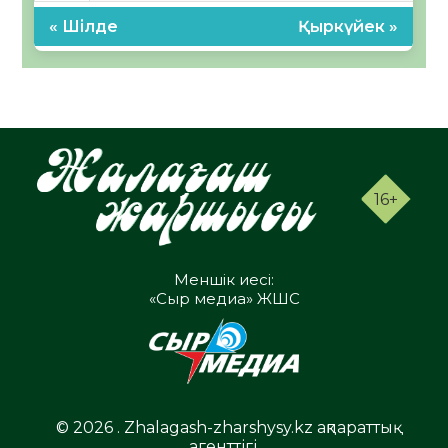
« Шілде
Қыркүйек »
16+
Меншік иесі:
«Сыр медиа» ЖШС
© 2026 . Zhalagash-zharshysy.kz ақпараттық
агенттігі.