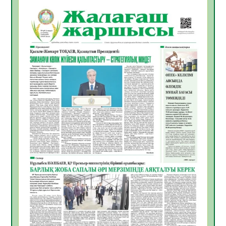
06.08.2026
55
0
Инфекциялық ауруларға қарсы иммундау
жұмыстарының тиімділігі
06.08.2026
57
0
Көкжөтел ауруы туралы
06.08.2026
55
0
АПВ вакцинасы туралы мәлімет
06.08.2026
56
0
Open Air: Қызылорда облысы полиция
департаменті 20 мыңнан астам
көрерменнің қауіпсіздігін қамтамасыз етті
06.08.2026
66
0
ҚЫЗЫЛОРДАДА «САНАЛЫ ҰРПАҚ –
ЖАРҚЫН БОЛАШАҚ» АТТЫ КЕҢЕЙТІЛГЕН
МӘЖІЛІС ӨТТІ