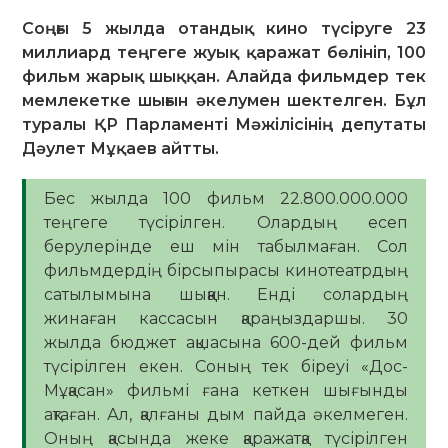
Соңғы 5 жылда отандық кино түсіруге 23
миллиард теңгеге жуық қаражат бөлініп, 100
фильм жарық шыққан. Алайда фильмдер тек
мемлекетке шығын әкелумен шектелген. Бұл
туралы ҚР Парламенті Мәжілісінің депутаты
Дәулет Мұқаев айтты.
Бес жылда 100 фильм 22.800.000.000
теңгеге түсірілген. Олардың есеп
берулерінде еш мін табылмаған. Сол
фильмдердің бірсыпырасы кинотеатрдың
сатылымына шыққан. Енді солардың
жинаған кассасын қараңыздаршы. 30
жылда бюджет ақшасына 600-дей фильм
түсірілген екен. Соның тек біреуі «Дос-
Мұқасан» фильмі ғана кеткен шығынды
ақтаған. Ал, қалғаны дым пайда әкелмеген.
Оның қасында жеке қаражатқа түсірілген