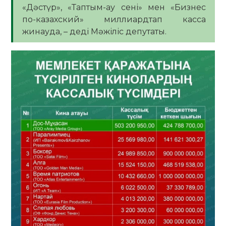
«Дәстүр», «Таптым-ау сені» мен «Бизнес
по-казахский» миллиардтап касса
жинауда, – деді Мәжіліс депутаты.