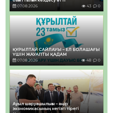
бағытталған кездесу өтті
07.08.2026
43
0
ҚҰРЫЛТАЙ САЙЛАУЫ – ЕЛ БОЛАШАҒЫ
ҮШІН ЖАУАПТЫ ҚАДАМ
07.08.2026
48
0
Ауыл шаруашылығы – өңір
экономикасының негізгі тірегі