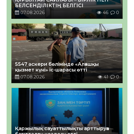
БЕЛСЕНДІЛІКТІҢ БЕЛГІСІ
07.08.2026
46
0
5547 әскери бөлімінде «Алғашқы
қызмет күні» іс-шарасы өтті
07.08.2026
41
0
Қаржылық сауаттылықты арттыруға