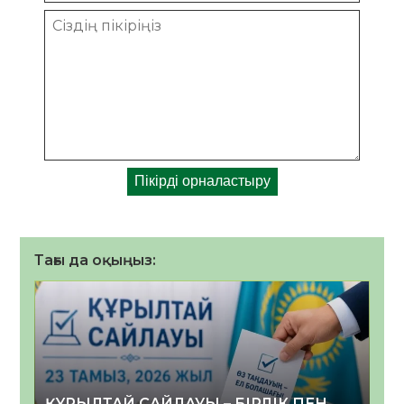
Тағы да оқыңыз:
ҚҰРЫЛТАЙ САЙЛАУЫ – БІРЛІК ПЕН