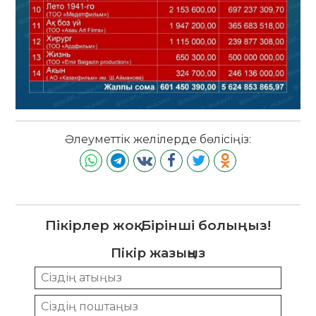
Әлеуметтік желілерде бөлісіңіз:
Пікірлер жоқ. Бірінші болыңыз!
Пікір жазыңыз