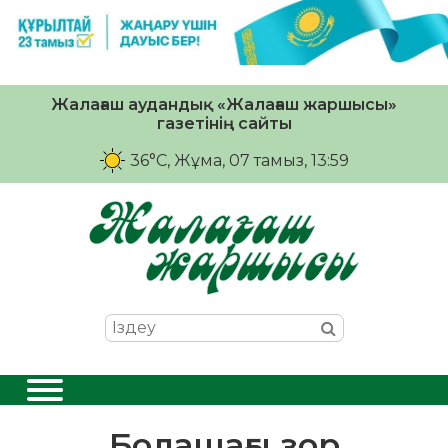
Жалағаш аудандық «Жалағаш жаршысы»
газетінің сайты
36°C
, Жұма, 07 тамыз, 13:59
Болашағы зор