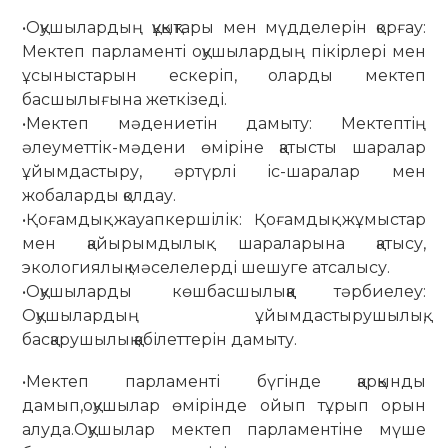
•Оқушылардың құқықтары мен мүдделерін қорғау:
Мектеп парламенті оқушылардың пікірлері мен
ұсыныстарын ескеріп, оларды мектеп
басшылығына жеткізеді.
•Мектеп мәдениетін дамыту: Мектептің
әлеуметтік-мәдени өміріне қатысты шаралар
ұйымдастыру, әртүрлі іс-шаралар мен
жобаларды қолдау.
•Қоғамдық жауапкершілік: Қоғамдық жұмыстар
мен қайырымдылық шараларына қатысу,
экологиялық мәселелерді шешуге атсалысу.
•Оқушыларды көшбасшылыққа тәрбиелеу:
Оқушылардың ұйымдастырушылық,
басқарушылық қабілеттерін дамыту.
•Мектеп парламенті бүгінде қарқынды
дамып,оқушылар өмірінде ойып тұрып орын
алуда.Оқушылар мектеп парламентіне мүше