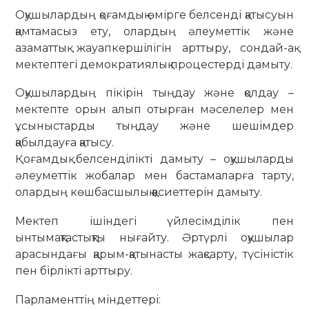
Оқушылардың қоғамдық өмірге белсенді қатысуын
қамтамасыз ету, олардың әлеуметтік және
азаматтық жауапкершілігін арттыру, сондай-ақ
мектептегі демократиялық процестерді дамыту.
Оқушылардың пікірін тыңдау және қолдау –
мектепте орын алып отырған мәселелер мен
ұсыныстарды тыңдау және шешімдер
қабылдауға қатысу.
Қоғамдық белсенділікті дамыту – оқушыларды
әлеуметтік жобалар мен бастамаларға тарту,
олардың көшбасшылық қасиеттерін дамыту.
Мектеп ішіндегі үйлесімділік пен
ынтымақтастықты нығайту. Әртүрлі оқушылар
арасындағы қарым-қатынасты жақсарту, түсіністік
пен бірлікті арттыру.
Парламенттің міндеттері: