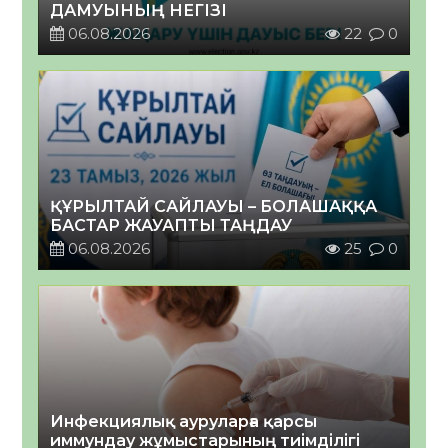
ДАМУЫНЫҢ НЕГІЗІ
06.08.2026
22
0
ҚҰРЫЛТАЙ САЙЛАУЫ – БОЛАШАҚҚА
БАСТАР ЖАУАПТЫ ТАҢДАУ
06.08.2026
25
0
Инфекциялық ауруларға қарсы
иммундау жұмыстарының тиімділігі