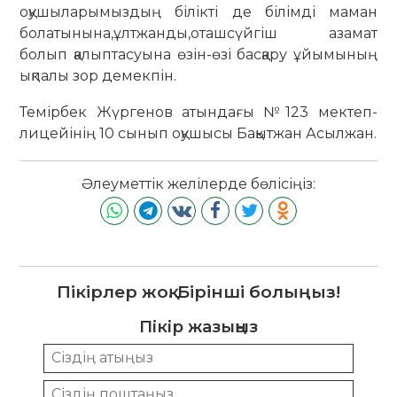
оқушыларымыздың білікті де білімді маман
болатынына,ұлтжанды,оташсүйгіш азамат
болып қалыптасуына өзін-өзі басқару ұйымының
ықпалы зор демекпін.
Темірбек Жүргенов атындағы №123 мектеп-
лицейінің 10 сынып оқушысы Бақытжан Асылжан.
Әлеуметтік желілерде бөлісіңіз:
Пікірлер жоқ. Бірінші болыңыз!
Пікір жазыңыз