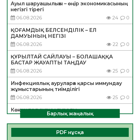
Ауыл шаруашылығы – өңір экономикасының
негізгі тірегі
06.08.2026
24
0
ҚОҒАМДЫҚ БЕЛСЕНДІЛІК – ЕЛ
ДАМУЫНЫҢ НЕГІЗІ
06.08.2026
22
0
ҚҰРЫЛТАЙ САЙЛАУЫ – БОЛАШАҚҚА
БАСТАР ЖАУАПТЫ ТАҢДАУ
06.08.2026
25
0
Инфекциялық ауруларға қарсы иммундау
жұмыстарының тиімділігі
06.08.2026
25
0
Көкжөтел ауруы туралы
Барлық жаңалық
06.08.2026
23
0
АПВ вакцинасы туралы мәлімет
PDF нұсқа
06.08.2026
24
0