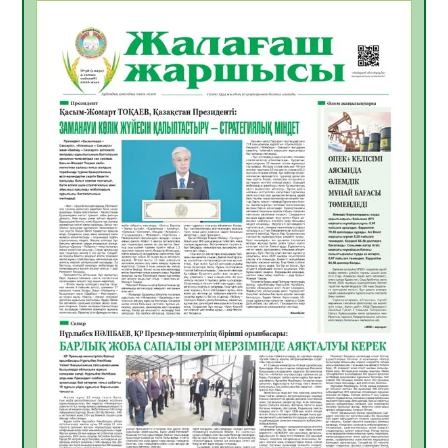
Open Air: Қызылорда облысы полиция
департаменті 20 мыңнан астам
көрерменнің қауіпсіздігін қамтамасыз етті
06.08.2026
36
0
ҚЫЗЫЛОРДАДА «САНАЛЫ ҰРПАҚ –
ЖАРҚЫН БОЛАШАҚ» АТТЫ КЕҢЕЙТІЛГЕН
МӘЖІЛІС ӨТТІ
05.08.2026
36
0
Қазақстан Орталық Азиядағы көшуге ең
қолайлы ел атанды
05.08.2026
37
0
Өрт қауіпсіздігі талаптарын сақтау – әр
азаматтың міндеті
05.08.2026
37
0
Руслан Рүстемұлы облыс әкімінің
кеңесшісі болып тағайындалды