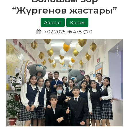
“Жүргенов жастары”
Ақпарат
Қоғам
17.02.2025
478
0