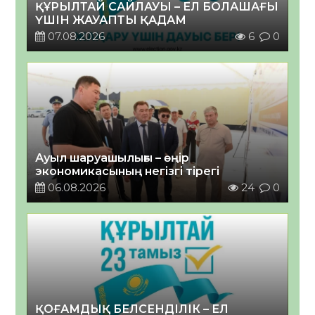
ҚҰРЫЛТАЙ САЙЛАУЫ – ЕЛ БОЛАШАҒЫ
ҮШІН ЖАУАПТЫ ҚАДАМ
07.08.2026
6
0
Ауыл шаруашылығы – өңір
экономикасының негізгі тірегі
06.08.2026
24
0
ҚОҒАМДЫҚ БЕЛСЕНДІЛІК – ЕЛ