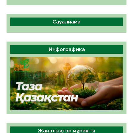
Сауалнама
Инфографика
Жаңалықтар мұрағаты