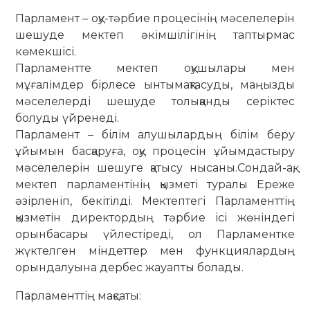
Парламент – оқу-тәрбие процесінің мәселелерін
шешуде мектеп әкімшілігінің таптырмас
көмекшісі.
Парламентте мектеп оқушылары мен
мұғалімдер бірлесе ынтымақтасуды, маңызды
мәселелерді шешуде толыққанды серіктес
болуды үйренеді.
Парламент – білім алушылардың білім беру
ұйымын басқаруға, оқу процесін ұйымдастыру
мәселелерін шешуге қатысу нысаны.Сондай-ақ,
мектеп парламентінің қызметі туралы Ереже
әзірленіп, бекітілді. Мектептегі Парламенттің
қызметін директордың тәрбие ісі жөніндегі
орынбасары үйлестіреді, ол Парламентке
жүктелген міндеттер мен функциялардың
орындалуына дербес жауапты болады.
Парламенттің мақсаты: