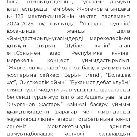
бола отырып,өздерінің тұлғалық дамуын
қалыптастырады. Темірбек Жүргенов атындағы
№123 мектеп-лицейінің мектеп парламенті
2024-2025 оқу жылында “Ұстаздар күнінің”
қарсаңында жанды дәліз
ұйымдастырып,мұғалімдерді мерекелерімен
құттықтай отырып “Дублер күнін” атап
өтті.Сонымен қатар “Республика күніне”
мерекелік концерт ұйымдастырылып,
”Жүргенов жастары” өзін-өзі басқару ұйымының
жоспарына сәйкес: “Бұрым trend”, “Болашаққа
хат”, “Зияткерлік ойын”, “Руханият дебат клубы”
сияқты түрлі мәдени ағартушылық іс-шараларды
белсенді түрде жүргізіп отыр.Алдағы уақытта да
“Жүргенов жастары” өзін-өзі басқару ұйымы
қоғамдық-мәдени шаралар мен жиындарды
жауапкершілікпен атқарып отыратынына кәміл
сенеміз! Мемлекетіміздің қарышты
дамуына,болашақ әртүрлі салалардың