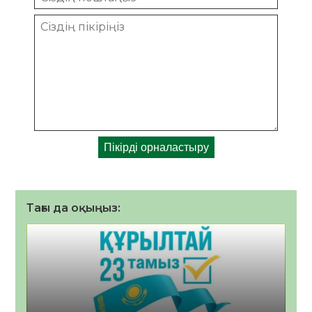
Тағы да оқыңыз: