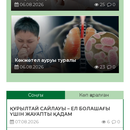
06.08.2026
25
0
Көкжөтел ауруы туралы
06.08.2026
23
0
Соңғы
Көп қаралған
ҚҰРЫЛТАЙ САЙЛАУЫ – ЕЛ БОЛАШАҒЫ
ҮШІН ЖАУАПТЫ ҚАДАМ
07.08.2026
6
0