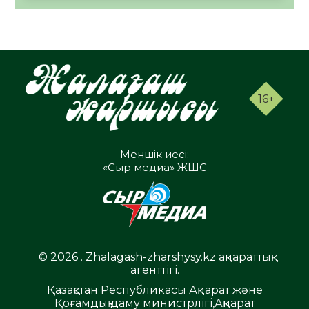
16+
Меншік иесі:
«Сыр медиа» ЖШС
© 2026 . Zhalagash-zharshysy.kz ақпараттық
агенттігі.
Қазақстан Республикасы Ақпарат және
Қоғамдық даму министрлігі,Ақпарат