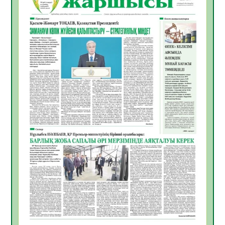
05.08.2026
23
0
ӘРБІР ДАУЫС – ҚОҒАМ ДАМУЫНА
ҚОСЫЛҒАН ҮЛЕС
05.08.2026
29
0
ҚҰРЫЛТАЙ САЙЛАУЫ – БІРЛІК ПЕН
ЖАУАПКЕРШІЛІККЕ БАСТАЙТЫН ҚАДАМ
05.08.2026
28
0
Мектептен – Ұлттық ұлан сапына
04.08.2026
38
0
Үкіметтік емес ұйымдарға арналған
сыйлықақы конкурсына өтінім қабылдау
басталды
04.08.2026
42
0
Үкіметте Президенттің отандық тауарды
қолдау жөніндегі тапсырмаларының
жүзеге асырылу барысы қаралуда