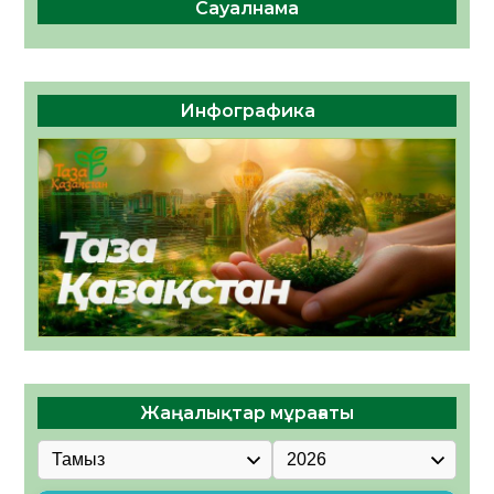
Сауалнама
Инфографика
Жаңалықтар мұрағаты