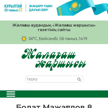
Жалағаш аудандық «Жалағаш жаршысы»
газетінің сайты
36°C
, Бейсенбі, 06 тамыз, 14:19
Болат Мажағұлов 8