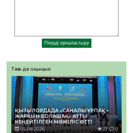
Тағы да оқыңыз:
ҚЫЗЫЛОРДАДА «САНАЛЫ ҰРПАҚ –
ЖАРҚЫН БОЛАШАҚ» АТТЫ
КЕҢЕЙТІЛГЕН МӘЖІЛІС ӨТТІ
05.08.2026
21
0