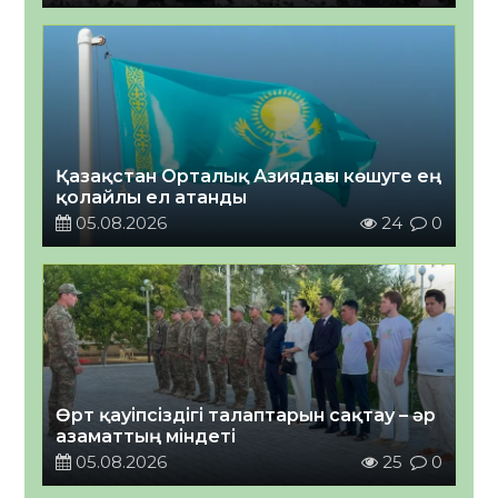
Қазақстан Орталық Азиядағы көшуге ең
қолайлы ел атанды
05.08.2026
24
0
Өрт қауіпсіздігі талаптарын сақтау – әр
азаматтың міндеті
05.08.2026
25
0