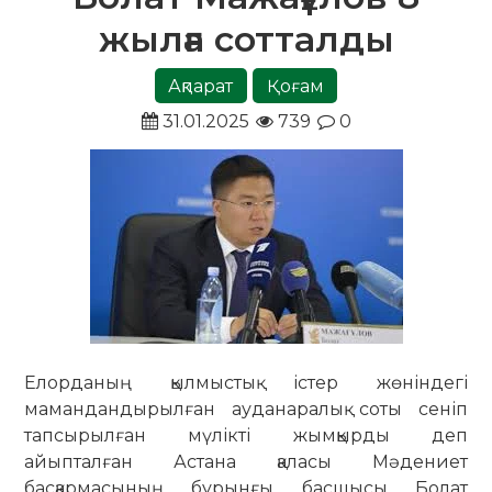
жылға сотталды
Ақпарат
Қоғам
31.01.2025
739
0
Елорданың қылмыстық істер жөніндегі
мамандандырылған ауданаралық соты сеніп
тапсырылған мүлікті жымқырды деп
айыпталған Астана қаласы Мәдениет
басқармасының бұрынғы басшысы Болат