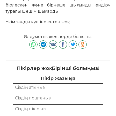
бірлескен және бірнеше шығынды өндіру
туралы шешім шығарды.
Үкім заңды күшіне енген жоқ.
Әлеуметтік желілерде бөлісіңіз:
Пікірлер жоқ. Бірінші болыңыз!
Пікір жазыңыз