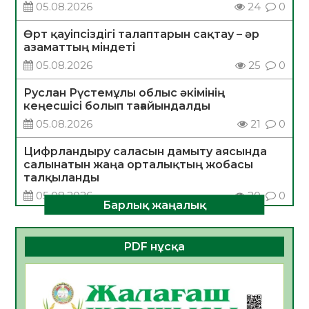
05.08.2026
24
0
Өрт қауіпсіздігі талаптарын сақтау – әр
азаматтың міндеті
05.08.2026
25
0
Руслан Рүстемұлы облыс әкімінің
кеңесшісі болып тағайындалды
05.08.2026
21
0
Цифрландыру саласын дамыту аясында
салынатын жаңа орталықтың жобасы
талқыланды
05.08.2026
20
0
Барлық жаңалық
Алғашқы цифрлық жасанды интеллект
құралдарының таныстырылымы өтті
PDF нұсқа
05.08.2026
21
0
Қазақстандықтардың 72,3%-ы жаңа
Құрылтай үшін дауыс беруге дайын