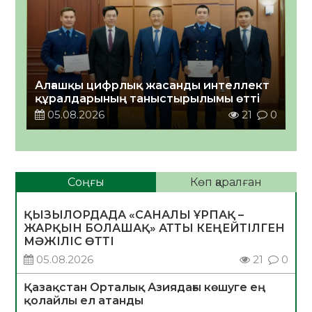
Алғашқы цифрлық жасанды интеллект
құралдарының таныстырылымы өтті
05.08.2026
21
0
Соңғы
Көп қаралған
ҚЫЗЫЛОРДАДА «САНАЛЫ ҰРПАҚ –
ЖАРҚЫН БОЛАШАҚ» АТТЫ КЕҢЕЙТІЛГЕН
МӘЖІЛІС ӨТТІ
05.08.2026
21
0
Қазақстан Орталық Азиядағы көшуге ең
қолайлы ел атанды