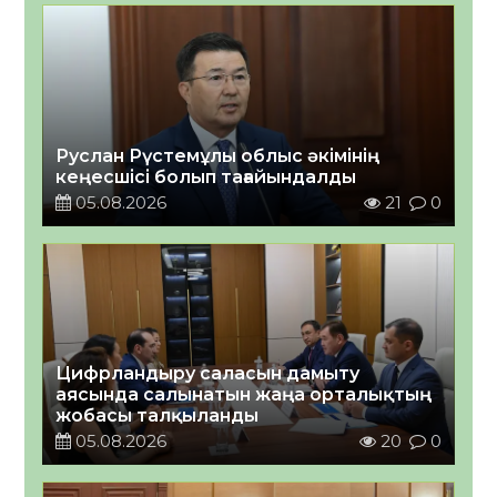
Руслан Рүстемұлы облыс әкімінің
кеңесшісі болып тағайындалды
05.08.2026
21
0
Цифрландыру саласын дамыту
аясында салынатын жаңа орталықтың
жобасы талқыланды
05.08.2026
20
0