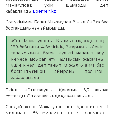
Мажағұловқа үкім шығарды, деп
хабарлайды
Egemen.kz
.
Сот үкімімен Болат Мажағұлов 8 жыл 6 айға бас
бостандығынан айырылды.
«Сот Мажағұловты Қылмыстық кодекстің
189-бабының 4-бөлігінің 2-тармағы «Сеніп
тапсырылған бөтен мүлікті иеленіп алу
немесе ысырап ету» қылмысын жасағаны
үшін кінәлі деп танып, 8 жыл 6 айға бас
бостандығынан айырды», делінген
хабарламада.
Екінші айыпталушы Қанапин 3,5 жылға
сотталды. Ол сот залында қамауға алынды.
Сондай-ақ сот Мажағұлов пен Қанапиннен 1
миллиард 86 миллион теңге көлеміндегі