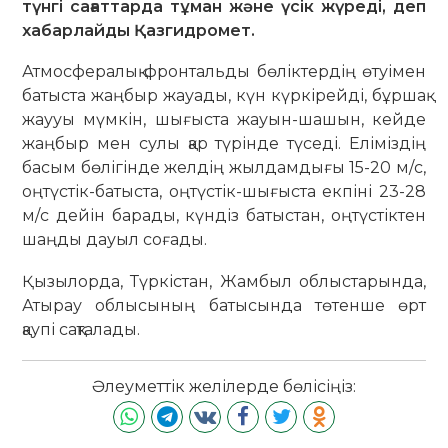
түнгі сағаттарда тұман және үсік жүреді, деп
хабарлайды Қазгидромет.
Атмосфералық фронтальды бөліктердің өтуімен
батыста жаңбыр жауады, күн күркірейді, бұршақ
жаууы мүмкін, шығыста жауын-шашын, кейде
жаңбыр мен сулы қар түрінде түседі. Еліміздің
басым бөлігінде желдің жылдамдығы 15-20 м/с,
оңтүстік-батыста, оңтүстік-шығыста екпіні 23-28
м/с дейін барады, күндіз батыстан, оңтүстіктен
шаңды дауыл соғады.
Қызылорда, Түркістан, Жамбыл облыстарында,
Атырау облысының батысында төтенше өрт
қаупі сақталады.
Әлеуметтік желілерде бөлісіңіз: