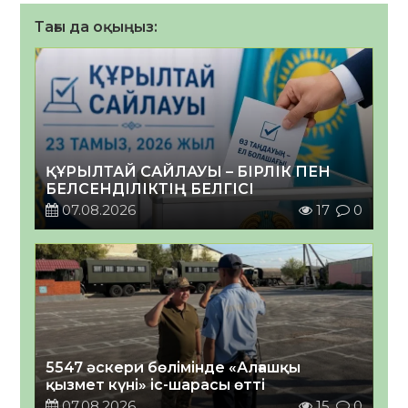
Тағы да оқыңыз:
ҚҰРЫЛТАЙ САЙЛАУЫ – БІРЛІК ПЕН
БЕЛСЕНДІЛІКТІҢ БЕЛГІСІ
07.08.2026
17
0
5547 әскери бөлімінде «Алғашқы
қызмет күні» іс-шарасы өтті
07.08.2026
15
0