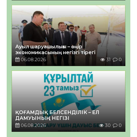
Ауыл шаруашылығы – өңір
экономикасының негізгі тірегі
06.08.2026
31
0
ҚОҒАМДЫҚ БЕЛСЕНДІЛІК – ЕЛ
ДАМУЫНЫҢ НЕГІЗІ
06.08.2026
30
0