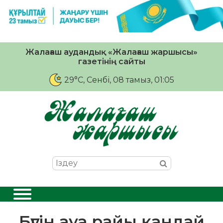
Жалағаш аудандық «Жалағаш жаршысы»
газетінің сайты
29°C
, Сенбі, 08 тамыз, 01:05
Бүгін ауа райы қандай