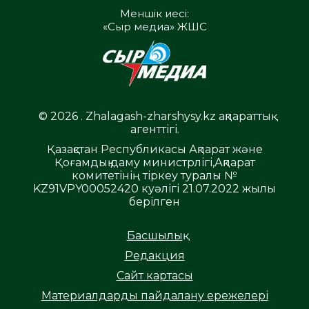
Меншік иесі:
«Сыр медиа» ЖШС
© 2026 . Zhalagash-zharshysy.kz ақпараттық
агенттігі.
Қазақстан Республикасы Ақпарат және
Қоғамдық даму министрлігі,Ақпарат
комитетінің тіркеу туралы №
KZ91VPY00052420 куәлігі 21.07.2022 жылы
берілген
Басшылық
Редакция
Сайт картасы
Материалдарды пайдалану ережелері