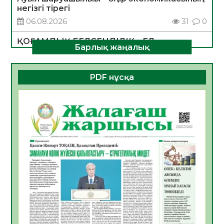
негізгі тірегі
06.08.2026
31
0
ҚОҒАМДЫҚ БЕЛСЕНДІЛІК – ЕЛ
Барлық жаңалық
ДАМУЫНЫҢ НЕГІЗІ
06.08.2026
30
0
PDF нұсқа
ҚҰРЫЛТАЙ САЙЛАУЫ – БОЛАШАҚҚА
БАСТАР ЖАУАПТЫ ТАҢДАУ
06.08.2026
32
0
Инфекциялық ауруларға қарсы иммундау
жұмыстарының тиімділігі
06.08.2026
33
0
Көкжөтел ауруы туралы
06.08.2026
30
0
АПВ вакцинасы туралы мәлімет
06.08.2026
31
0