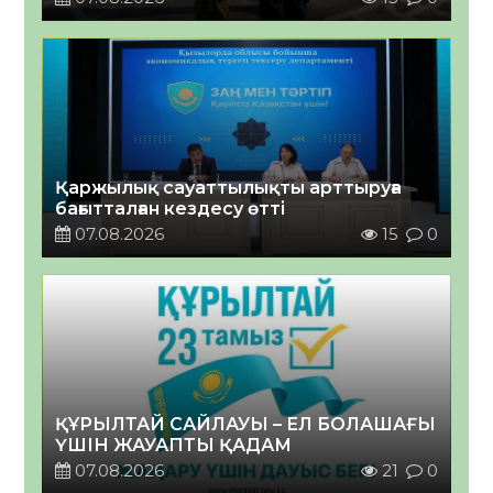
Қаржылық сауаттылықты арттыруға
бағытталған кездесу өтті
07.08.2026
15
0
ҚҰРЫЛТАЙ САЙЛАУЫ – ЕЛ БОЛАШАҒЫ
ҮШІН ЖАУАПТЫ ҚАДАМ
07.08.2026
21
0