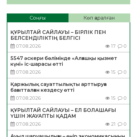
Соңғы
Көп қаралған
ҚҰРЫЛТАЙ САЙЛАУЫ – БІРЛІК ПЕН
БЕЛСЕНДІЛІКТІҢ БЕЛГІСІ
07.08.2026
17
0
5547 әскери бөлімінде «Алғашқы қызмет
күні» іс-шарасы өтті
07.08.2026
15
0
Қаржылық сауаттылықты арттыруға
бағытталған кездесу өтті
07.08.2026
15
0
ҚҰРЫЛТАЙ САЙЛАУЫ – ЕЛ БОЛАШАҒЫ
ҮШІН ЖАУАПТЫ ҚАДАМ
07.08.2026
21
0
Ауыл шаруашылығы – өңір экономикасының