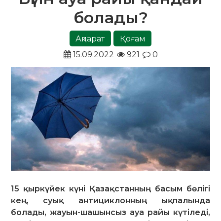
болады?
Ақпарат
Қоғам
15.09.2022
921
0
15 қыркүйек күні Қазақстанның басым бөлігі
кең, суық антициклонның ықпалында
болады, жауын-шашынсыз ауа райы күтіледі,