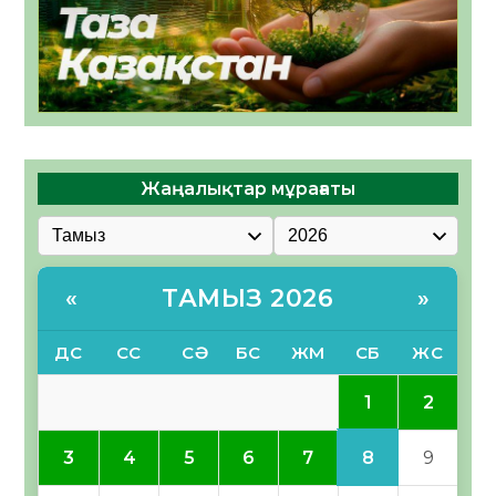
Жаңалықтар мұрағаты
ТАМЫЗ 2026
«
»
ДС
СС
СӘ
БС
ЖМ
СБ
ЖС
1
2
8
3
4
5
6
7
9