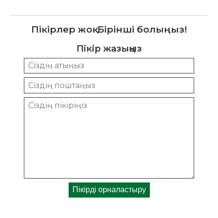
Пікірлер жоқ. Бірінші болыңыз!
Пікір жазыңыз