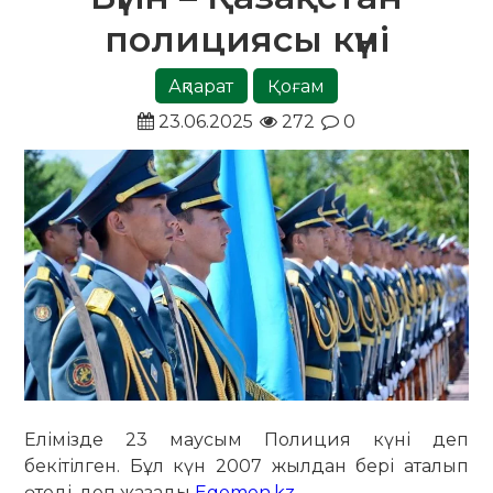
полициясы күні
Ақпарат
Қоғам
23.06.2025
272
0
Елімізде 23 маусым Полиция күні деп
бекітілген. Бұл күн 2007 жылдан бері аталып
өтеді, деп жазады
Egemen.kz
.