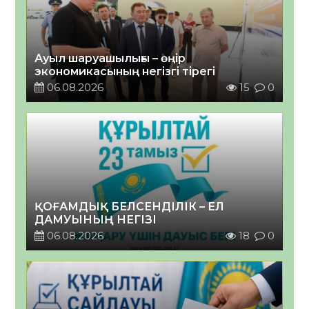
Ауыл шаруашылығы – өңір
экономикасының негізгі тірегі
06.08.2026
15
0
ҚОҒАМДЫҚ БЕЛСЕНДІЛІК – ЕЛ
ДАМУЫНЫҢ НЕГІЗІ
06.08.2026
18
0