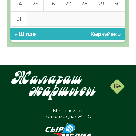
24
25
26
27
28
29
30
31
« Шілде
Қыркүйек »
16+
Меншік иесі:
«Сыр медиа» ЖШС