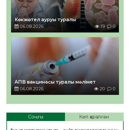
Көкжөтел ауруы туралы
06.08.2026
19
0
АПВ вакцинасы туралы мәлімет
06.08.2026
20
0
Соңғы
Көп қаралған