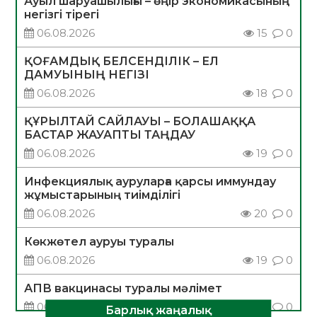
Ауыл шаруашылығы – өңір экономикасының
негізгі тірегі
06.08.2026
15
0
ҚОҒАМДЫҚ БЕЛСЕНДІЛІК – ЕЛ
ДАМУЫНЫҢ НЕГІЗІ
06.08.2026
18
0
ҚҰРЫЛТАЙ САЙЛАУЫ – БОЛАШАҚҚА
БАСТАР ЖАУАПТЫ ТАҢДАУ
06.08.2026
19
0
Инфекциялық ауруларға қарсы иммундау
жұмыстарының тиімділігі
06.08.2026
20
0
Көкжөтел ауруы туралы
06.08.2026
19
0
АПВ вакцинасы туралы мәлімет
06.08.2026
20
0
Барлық жаңалық