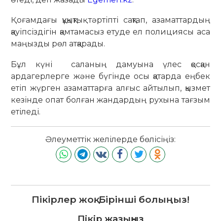
Қоғамдағы құқықтық тәртіпті сақтап, азаматтардың
қауіпсіздігін қамтамасыз етуде ел полициясы аса
маңызды рөл атқарады.
Бұл күні саланың дамуына үлес қосқан
ардагерлерге және бүгінде осы қатарда еңбек
етіп жүрген азаматтарға алғыс айтылып, қызмет
кезінде опат болған жандардың рухына тағзым
етіледі.
Әлеуметтік желілерде бөлісіңіз:
Пікірлер жоқ. Бірінші болыңыз!
Пікір жазыңыз