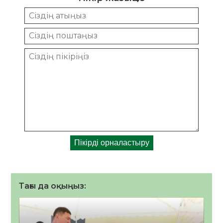
Тағы да оқыңыз: