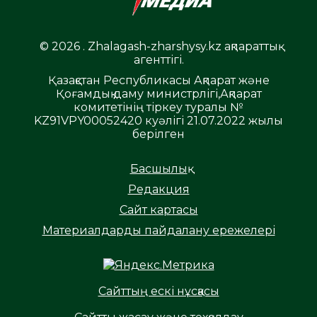
© 2026 . Zhalagash-zharshysy.kz ақпараттық
агенттігі.
Қазақстан Республикасы Ақпарат және
Қоғамдық даму министрлігі,Ақпарат
комитетінің тіркеу туралы №
KZ91VPY00052420 куәлігі 21.07.2022 жылы
берілген
Басшылық
Редакция
Сайт картасы
Материалдарды пайдалану ережелері
Сайттың ескі нұсқасы