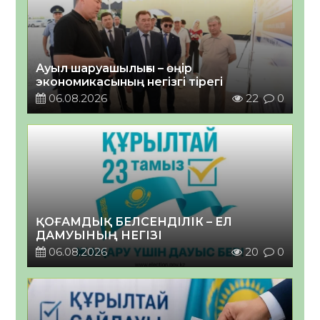
Ауыл шаруашылығы – өңір
экономикасының негізгі тірегі
06.08.2026
22
0
ҚОҒАМДЫҚ БЕЛСЕНДІЛІК – ЕЛ
ДАМУЫНЫҢ НЕГІЗІ
06.08.2026
20
0