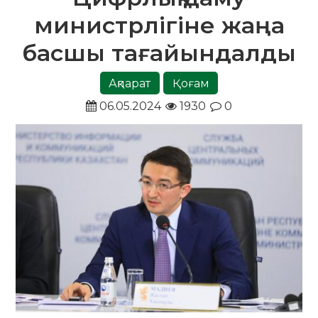
министрлігіне жаңа
басшы тағайындалды
Ақпарат
Қоғам
06.05.2024
1930
0