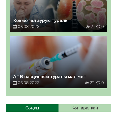
Көкжөтел ауруы туралы
06.08.2026
21
0
АПВ вакцинасы туралы мәлімет
06.08.2026
22
0
Соңғы
Көп қаралған