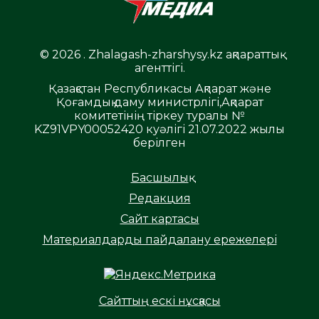
© 2026 . Zhalagash-zharshysy.kz ақпараттық
агенттігі.
Қазақстан Республикасы Ақпарат және
Қоғамдық даму министрлігі,Ақпарат
комитетінің тіркеу туралы №
KZ91VPY00052420 куәлігі 21.07.2022 жылы
берілген
Басшылық
Редакция
Сайт картасы
Материалдарды пайдалану ережелері
Сайттың ескі нұсқасы