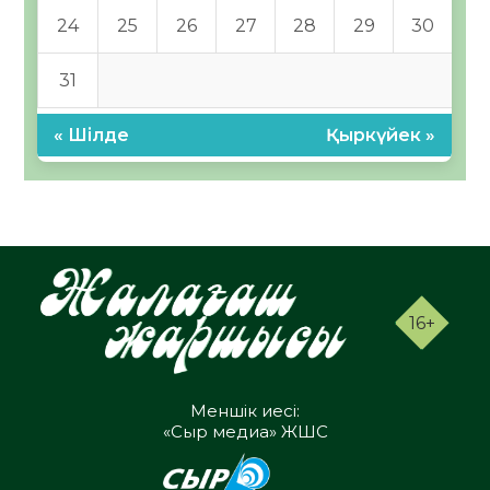
24
25
26
27
28
29
30
31
« Шілде
Қыркүйек »
16+
Меншік иесі:
«Сыр медиа» ЖШС