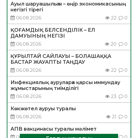
Ауыл шаруашылығы – өңір экономикасының
негізгі тірегі
06.08.2026
22
0
ҚОҒАМДЫҚ БЕЛСЕНДІЛІК – ЕЛ
ДАМУЫНЫҢ НЕГІЗІ
06.08.2026
20
0
ҚҰРЫЛТАЙ САЙЛАУЫ – БОЛАШАҚҚА
БАСТАР ЖАУАПТЫ ТАҢДАУ
06.08.2026
22
0
Инфекциялық ауруларға қарсы иммундау
жұмыстарының тиімділігі
06.08.2026
23
0
Көкжөтел ауруы туралы
06.08.2026
21
0
АПВ вакцинасы туралы мәлімет
06.08.2026
22
0