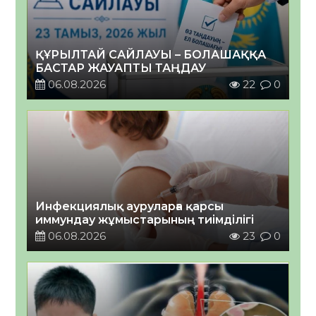
ҚҰРЫЛТАЙ САЙЛАУЫ – БОЛАШАҚҚА
БАСТАР ЖАУАПТЫ ТАҢДАУ
06.08.2026
22
0
Инфекциялық ауруларға қарсы
иммундау жұмыстарының тиімділігі
06.08.2026
23
0