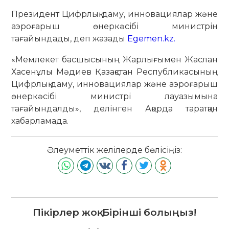
Президент Цифрлық даму, инновациялар және
аэроғарыш өнеркәсібі министрін
тағайындады, деп жазады
Egemen.kz.
«Мемлекет басшысының Жарлығымен Жаслан
Хасенұлы Мәдиев Қазақстан Республикасының
Цифрлық даму, инновациялар және аэроғарыш
өнеркәсібі министрі лауазымына
тағайындалды», делінген Ақорда таратқан
хабарламада.
Әлеуметтік желілерде бөлісіңіз:
Пікірлер жоқ. Бірінші болыңыз!