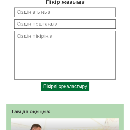
Пікір жазыңыз
Тағы да оқыңыз: