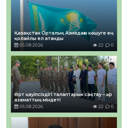
Қазақстан Орталық Азиядағы көшуге ең
қолайлы ел атанды
05.08.2026
22
0
Өрт қауіпсіздігі талаптарын сақтау – әр
азаматтың міндеті
05.08.2026
22
0