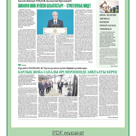
ӘРБІР ДАУЫС – ҚОҒАМ ДАМУЫНА
ҚОСЫЛҒАН ҮЛЕС
05.08.2026
27
0
ҚҰРЫЛТАЙ САЙЛАУЫ – БІРЛІК ПЕН
ЖАУАПКЕРШІЛІККЕ БАСТАЙТЫН ҚАДАМ
05.08.2026
26
0
Мектептен – Ұлттық ұлан сапына
04.08.2026
36
0
Үкіметтік емес ұйымдарға арналған
сыйлықақы конкурсына өтінім қабылдау
басталды
04.08.2026
40
0
Үкіметте Президенттің отандық тауарды
қолдау жөніндегі тапсырмаларының
жүзеге асырылу барысы қаралуда
04.08.2026
39
0
PDF мұрағат
Жазғы лагерьде оқушылармен