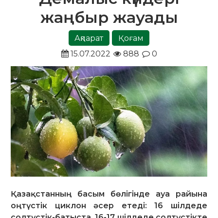
жаңбыр жауады
Ақпарат
Қоғам
15.07.2022
888
0
Қазақстанның басым бөлігінде ауа райына
оңтүстік циклон әсер етеді: 16 шілдеде
солтүстік-батыста, 16-17 шілдеде солтүстікте