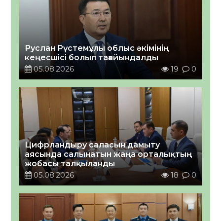
Руслан Рүстемұлы облыс әкімінің
кеңесшісі болып тағайындалды
05.08.2026
19
0
Цифрландыру саласын дамыту
аясында салынатын жаңа орталықтың
жобасы талқыланды
05.08.2026
18
0