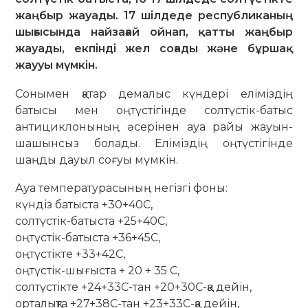
жаңбыр жауады. 17 шілдеде республиканың
шығысында найзағай ойнап, қатты жаңбыр
жауады, екпінді жел соғады және бұршақ
жаууы мүмкін.
Сонымен қатар демалыс күндері еліміздің
батысы мен оңтүстігінде солтүстік-батыс
антициклонының әсерінен ауа райы жауын-
шашынсыз болады. Еліміздің оңтүстігінде
шаңды дауыл соғуы мүмкін.
Ауа температурасының негізгі фоны:
күндіз батыста +30+40С,
солтүстік-батыста +25+40С,
оңтүстік-батыста +36+45С,
оңтүстікте +33+42С,
оңтүстік-шығыста + 20 + 35 С,
солтүстікте +24+33С-тан +20+30С-қа дейін,
орталықта +27+38С-тан +23+33С-қа дейін,