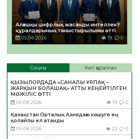
Алғашқы цифрлық жасанды интеллект
құралдарының таныстырылымы өтті
05.08.2026
19
0
Соңғы
Көп қаралған
ҚЫЗЫЛОРДАДА «САНАЛЫ ҰРПАҚ –
ЖАРҚЫН БОЛАШАҚ» АТТЫ КЕҢЕЙТІЛГЕН
МӘЖІЛІС ӨТТІ
05.08.2026
19
0
Қазақстан Орталық Азиядағы көшуге ең
қолайлы ел атанды
05.08.2026
22
0