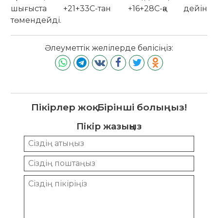
шығыста +21+33С-тан +16+28С-қа дейін
төмендейді.
Әлеуметтік желілерде бөлісіңіз:
Пікірлер жоқ. Бірінші болыңыз!
Пікір жазыңыз