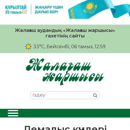
Жалағаш аудандық «Жалағаш жаршысы»
газетінің сайты
33°C
, Бейсенбі, 06 тамыз, 12:59
Демалыс күндері