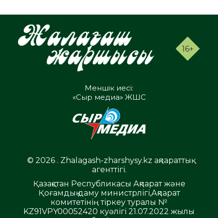
16+
Меншік иесі:
«Сыр медиа» ЖШС
© 2026 . Zhalagash-zharshysy.kz ақпараттық
агенттігі.
Қазақстан Республикасы Ақпарат және
Қоғамдық даму министрлігі,Ақпарат
комитетінің тіркеу туралы №
KZ91VPY00052420 куәлігі 21.07.2022 жылы