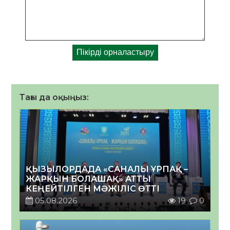
Тағы да оқыңыз:
ҚЫЗЫЛОРДАДА «САНАЛЫ ҰРПАҚ –
ЖАРҚЫН БОЛАШАҚ» АТТЫ
КЕҢЕЙТІЛГЕН МӘЖІЛІС ӨТТІ
05.08.2026
19
0