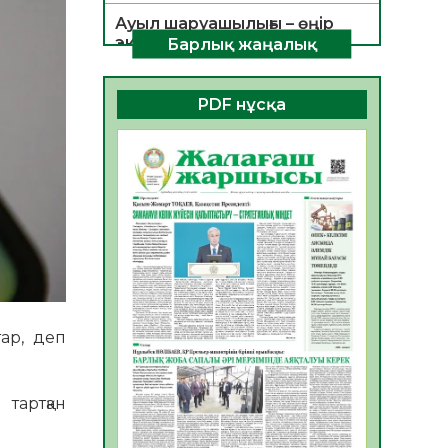
Ауыл шаруашылығы – өңір
экономикасының негізгі
Барлық жаңалық
тірегі
06.08.2026
35
0
PDF нұсқа
ҚОҒАМДЫҚ БЕЛСЕНДІЛІК –
ЕЛ ДАМУЫНЫҢ НЕГІЗІ
06.08.2026
32
0
ҚҰРЫЛТАЙ САЙЛАУЫ –
БОЛАШАҚҚА БАСТАР
ЖАУАПТЫ ТАҢДАУ
06.08.2026
35
0
Инфекциялық ауруларға
қарсы иммундау
тар, деп
жұмыстарының тиімділігі
06.08.2026
35
0
тартқан
Көкжөтел ауруы туралы
06.08.2026
33
0