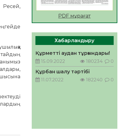
 Ресей,
АПВ вакцинасы туралы
PDF мұрағат
мәлімет
06.08.2026
33
0
еңгейде
Open Air: Қызылорда
Хабарландыру
облысы полиция
ушылыққа
департаменті 20 мыңнан
Құрметті аудан тұрғындары!
Қытайдың
астам көрерменнің
06.08.2026
44
0
15.09.2022
180234
0
қауіпсіздігін қамтамасыз етті
рғанымыз
салдары,
ҚЫЗЫЛОРДАДА «САНАЛЫ
Құрбан шалу тәртібі
ҰРПАҚ – ЖАРҚЫН
сшысына
11.07.2022
182240
0
БОЛАШАҚ» АТТЫ
КЕҢЕЙТІЛГЕН МӘЖІЛІС
05.08.2026
45
0
ӨТТІ
ектеуді
Қазақстан Орталық
лалардың
Азиядағы көшуге ең қолайлы
ел атанды
05.08.2026
45
0
Өрт қауіпсіздігі талаптарын