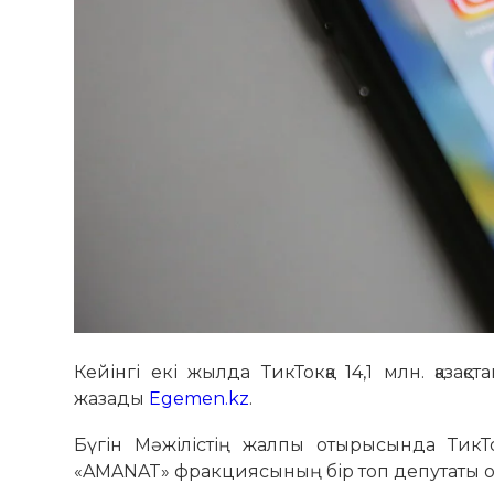
Кейінгі екі жылда ТикТокқа 14,1 млн. қазақ
жазады
Egemen.kz
.
Бүгін Мәжілістің жалпы отырысында ТикТо
«AMANAT» фракциясының бір топ депутаты ос