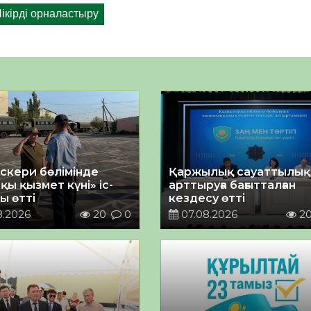
әскери бөлімінде
Қаржылық сауаттылы
қы қызмет күні» іс-
арттыруға бағытталған
ы өтті
кездесу өтті
8.2026
20
0
07.08.2026
2