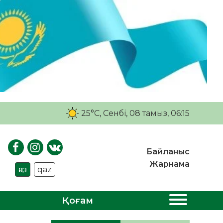
25°C
, Сенбі, 08 тамыз, 06:15
Байланыс
Жарнама
қаз
qaz
Қоғам