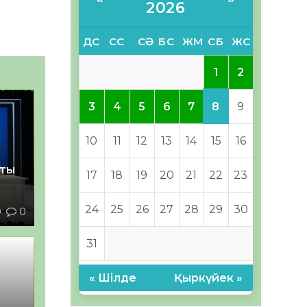
2026
ДС
СС
СӘ
БС
ЖМ
СБ
ЖС
1
2
8
3
4
5
6
7
9
10
11
12
13
14
15
16
қты
17
18
19
20
21
22
23
24
25
26
27
28
29
30
0
0
31
« Шілде
Қыркүйек »