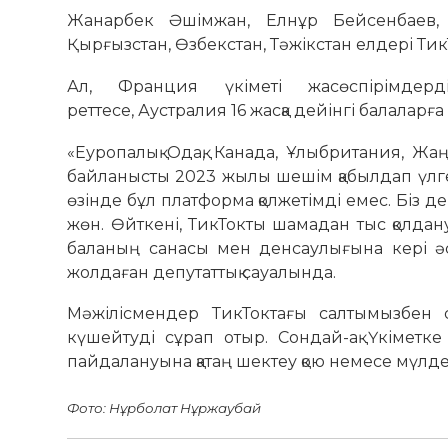
Жанарбек Әшімжан, Елнұр Бейсенбаев, 
Қырғызстан, Өзбекстан, Тәжікстан елдері ТикТ
Ал, Франция үкіметі жасөспірімдерді
реттесе, Аустралия 16 жасқа дейінгі балаларғ
«Еуропалық Одақ, Канада, Ұлыбритания, Жаңа
байланысты 2023 жылы шешім қабылдап үлге
өзінде бұл платформа қолжетімді емес. Біз д
жөн. Өйткені, ТикТокты шамадан тыс қолда
баланың санасы мен денсаулығына кері ә
жолдаған депутаттық сауалында.
Мәжілісмендер ТикТоктағы салтымызбен с
күшейтуді сұрап отыр. Сондай-ақ Үкіметке
пайдалануына қатаң шектеу қою немесе мүлд
Фото: Нұрболат Нұржаубай