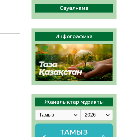
сақтау – әр азаматтың
міндеті
Сауалнама
05.08.2026
46
0
Руслан Рүстемұлы облыс
әкімінің кеңесшісі болып
Инфографика
тағайындалды
05.08.2026
43
0
Жаңалықтар мұрағаты
ТАМЫЗ
«
»