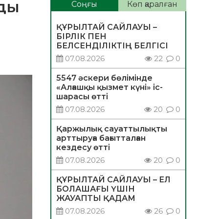
юды
Соңғы
Көп қаралған
ҚҰРЫЛТАЙ САЙЛАУЫ –
БІРЛІК ПЕН
БЕЛСЕНДІЛІКТІҢ БЕЛГІСІ
07.08.2026
22
0
5547 әскери бөлімінде
«Алғашқы қызмет күні» іс-
шарасы өтті
07.08.2026
20
0
Қаржылық сауаттылықты
арттыруға бағытталған
кездесу өтті
07.08.2026
20
0
ҚҰРЫЛТАЙ САЙЛАУЫ – ЕЛ
БОЛАШАҒЫ ҮШІН
ЖАУАПТЫ ҚАДАМ
07.08.2026
26
0