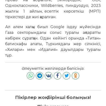
Одноклассники, Wildberries, пиндуодуо, 2023
жылғы 1 айлық есептік көрсеткіш (МРП)
тіркестері де жиі қаралған.
Ал әлем халқы биыл Google іздеу жүйесінде
Газа секторындағы соғыс туралы ақпаратты
көбірек сұратқан. Одан кейінгі орында «Титан»
батискафы апаты, Түркиядағы жер сілкінісі,
«Хилари» мен «Идалия» дауылдары туралы
тұр.
Әлеуметтік желілерде бөлісіңіз:
Пікірлер жоқ. Бірінші болыңыз!