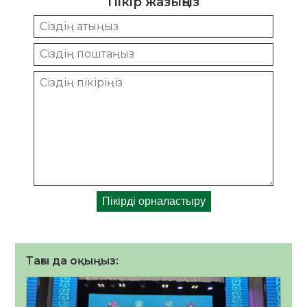
Пікір жазыңыз
Тағы да оқыңыз: