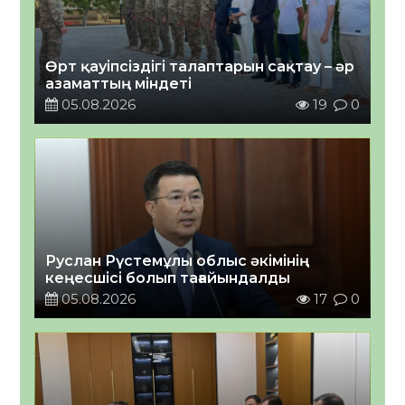
Өрт қауіпсіздігі талаптарын сақтау – әр
азаматтың міндеті
05.08.2026
19
0
Руслан Рүстемұлы облыс әкімінің
кеңесшісі болып тағайындалды
05.08.2026
17
0