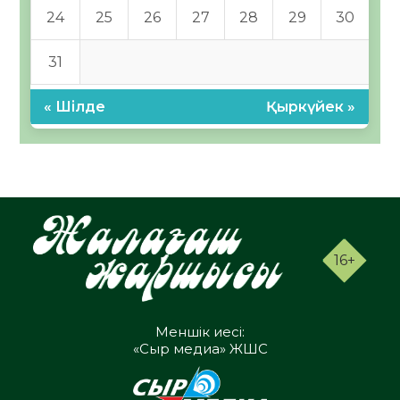
24
25
26
27
28
29
30
31
« Шілде
Қыркүйек »
16+
Меншік иесі:
«Сыр медиа» ЖШС