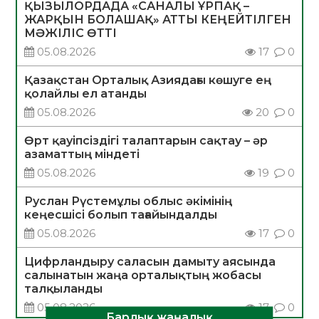
ҚЫЗЫЛОРДАДА «САНАЛЫ ҰРПАҚ –
ЖАРҚЫН БОЛАШАҚ» АТТЫ КЕҢЕЙТІЛГЕН
МӘЖІЛІС ӨТТІ
05.08.2026
17
0
Қазақстан Орталық Азиядағы көшуге ең
қолайлы ел атанды
05.08.2026
20
0
Өрт қауіпсіздігі талаптарын сақтау – әр
азаматтың міндеті
05.08.2026
19
0
Руслан Рүстемұлы облыс әкімінің
кеңесшісі болып тағайындалды
05.08.2026
17
0
Цифрландыру саласын дамыту аясында
салынатын жаңа орталықтың жобасы
талқыланды
05.08.2026
17
0
Барлық жаңалық