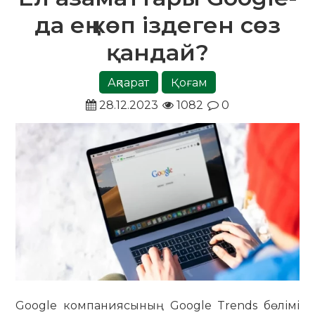
да ең көп іздеген сөз
қандай?
Ақпарат
Қоғам
28.12.2023
1082
0
Google компаниясының Google Trends бөлімі