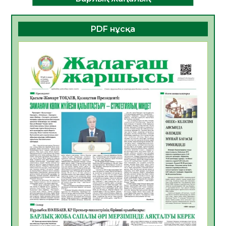
Алғашқы цифрлық жасанды интеллект
құралдарының таныстырылымы өтті
PDF нұсқа
05.08.2026
18
0
Қазақстандықтардың 72,3%-ы жаңа
Құрылтай үшін дауыс беруге дайын
05.08.2026
19
0
ӘРБІР ДАУЫС – ҚОҒАМ ДАМУЫНА
ҚОСЫЛҒАН ҮЛЕС
05.08.2026
26
0
ҚҰРЫЛТАЙ САЙЛАУЫ – БІРЛІК ПЕН
ЖАУАПКЕРШІЛІККЕ БАСТАЙТЫН ҚАДАМ
05.08.2026
24
0
Мектептен – Ұлттық ұлан сапына
04.08.2026
34
0
Үкіметтік емес ұйымдарға арналған