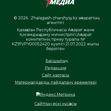
© 2026 . Zhalagash-zharshysy.kz ақпараттық
агенттігі.
Қазақстан Республикасы Ақпарат және
Қоғамдық даму министрлігі,Ақпарат
комитетінің тіркеу туралы №
KZ91VPY00052420 куәлігі 21.07.2022 жылы
берілген
Басшылық
Редакция
Сайт картасы
Материалдарды пайдалану ережелері
Сайттың ескі нұсқасы