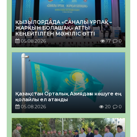
ҚЫЗЫЛОРДАДА «САНАЛЫ ҰРПАҚ –
ЖАРҚЫН БОЛАШАҚ» АТТЫ
КЕҢЕЙТІЛГЕН МӘЖІЛІС ӨТТІ
05.08.2026
17
0
Қазақстан Орталық Азиядағы көшуге ең
қолайлы ел атанды
05.08.2026
20
0