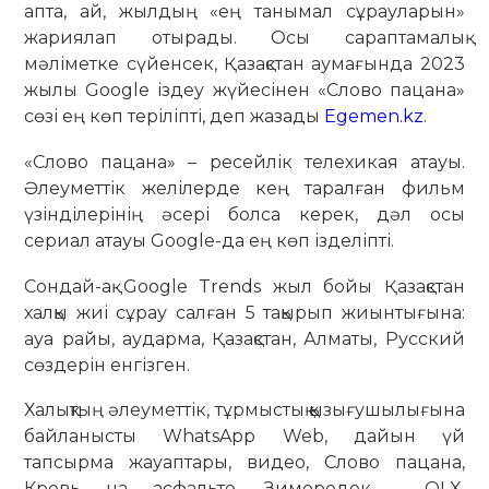
апта, ай, жылдың «ең танымал сұрауларын»
жариялап отырады. Осы сараптамалық
мәліметке сүйенсек, Қазақстан аумағында 2023
жылы Google іздеу жүйесінен «Слово пацана»
сөзі ең көп теріліпті, деп жазады
Egemen.kz
.
«Слово пацана» – ресейлік телехикая атауы.
Әлеуметтік желілерде кең таралған фильм
үзінділерінің әсері болса керек, дәл осы
сериал атауы Google-да ең көп ізделіпті.
Сондай-ақ Google Trends жыл бойы Қазақстан
халқы жиі сұрау салған 5 тақырып жиынтығына:
ауа райы, аударма, Қазақстан, Алматы, Русский
сөздерін енгізген.
Халықтың әлеуметтік, тұрмыстық қызығушылығына
байланысты WhatsApp Web, дайын үй
тапсырма жауаптары, видео, Слово пацана,
Кровь на асфальте, Зимородок, OLX,