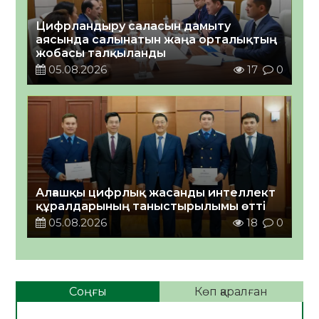
Цифрландыру саласын дамыту
аясында салынатын жаңа орталықтың
жобасы талқыланды
05.08.2026
17
0
Алғашқы цифрлық жасанды интеллект
құралдарының таныстырылымы өтті
05.08.2026
18
0
Соңғы
Көп қаралған